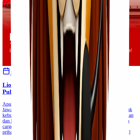
12 September 2024
Ulfi Khasanah
Lionel Express, Pilihan Jasa Cargo Termurah di
Pulau Jawa!
Apakah Kawan Lio sedang mencari jasa cargo murah di Pulau
Jawa? Tidak perlu khawatir, karena kami punya solusi tepat untuk
kebutuhan pengiriman barang Kawan Lio. Dengan banyak pilihan
dan harga yang bersaing, Kawan Lio dapat menemukan layanan
cargo yang sesuai dengan anggaran dan kebutuhan bisnis atau
pribadi. Di blog ini, kita akan membahas berbagai opsi [&hellip;]