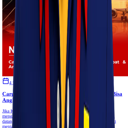
4 September 2024
Habibah Auni
Cargo Murah Jakarta Kupang Sampai Cepat Bisa
Angkut Banyak!
Jika Kawan Lio mencari cara efisien dan terjangkau untuk
mengirimkan barang dari Jakarta ke Kupang, Kawan Lio telah
datang ke tempat yang tepat. Cargo murah Jakarta Kupang kini
menjadi solusi utama bagi banyak orang yang memerlukan