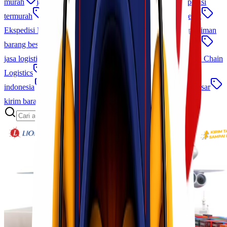
murah
jakarta makassar
jasa ekspedisi cargo
ekspedisi
termurah
Cargo Cepat dan Aman
jasa pengiriman cepat
Ekspedisi Laut Udara
pengiriman alat kesehatan
pengiriman
barang besar
cargo antar pulau
jasa kirim barang murah
jasa logistik terpercaya
ekspedisi jakarta morowali
Cold Chain
Logistics
sla logistik
logistik terintegrasi
jasa logistik
indonesia
empu bandara makassar
Lionel Cargo Makassar
kirim barang udara
paket udara
tips pengiriman cargo