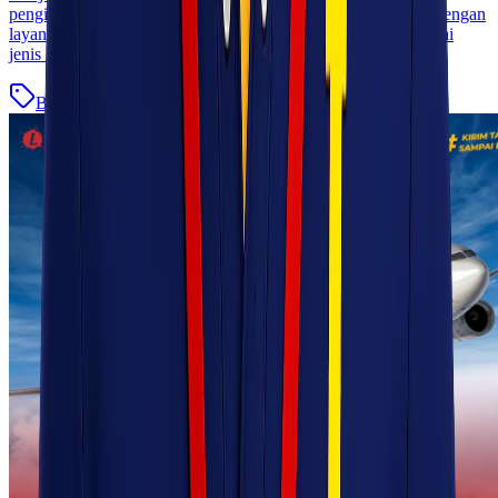
pengiriman cepat tanpa harus merogoh kocek dalam-dalam. Dengan
layanan cargo yang handal, Kawan Lio bisa mengirim berbagai
jenis barang dalam jumlah [&hellip;]
Blog
Baca Selengkapnya