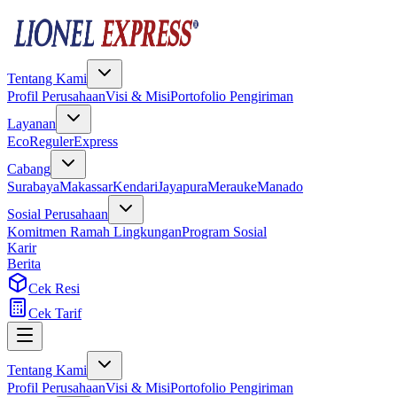
Tentang Kami
Profil Perusahaan
Visi & Misi
Portofolio Pengiriman
Layanan
Eco
Reguler
Express
Cabang
Surabaya
Makassar
Kendari
Jayapura
Merauke
Manado
Sosial Perusahaan
Komitmen Ramah Lingkungan
Program Sosial
Karir
Berita
Cek Resi
Cek Tarif
Tentang Kami
Profil Perusahaan
Visi & Misi
Portofolio Pengiriman