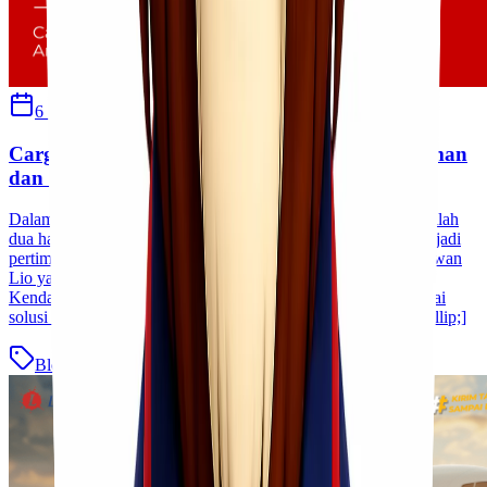
6 September 2024
Ulfi Khasanah
Cargo Murah dari Jakarta Tujuan Kendari, Aman
dan Cepat!
Dalam dunia pengiriman barang, kecepatan dan keamanan adalah
dua hal yang paling dicari. Namun, ada satu hal lagi yang menjadi
pertimbangan dalam pengiriman barang, yaitu harga! Bagi Kawan
Lio yang berada di Jakarta dan ingin mengirimkan barang ke
Kendari, tidak perlu khawatir lagi. Lionel Express hadir sebagai
solusi cargo murah Jakarta Kendari yang siap memenuhi [&hellip;]
Blog
Baca Selengkapnya