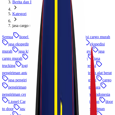
Berita dan Informasi
Kategori
jasa cargo murah
Semua
lionel express
cargo murah
ekspedisi cargo murah
jasa ekspedisi
jasa cargo
ekspedisi cargo
ekspedisi
murah
jasa kirim barang
jasa ekspedisi terpercaya
jasa
cargo murah
jasa kirim
jasa pengiriman barang
jasa
trucking
logistik indonesia
cargo udara
ekspedisi
pengiriman antar pulau
jasa logistik
jasa pengiriman alat berat
jasa pengiriman
logistik b2b
Pengiriman Barang
cargo
pengiriman frozen food
cargo laut
cargo laut udara
pengiriman cepat
ekspedisi murah indonesia
cargo indonesia
Lionel Cargo
ekspedisi udara
asuransi pengiriman
door
to door
jasa pengiriman cargo
logistik
jasa pengiriman