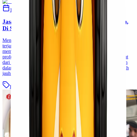
18 Februari 2025
Ulfi Khasanah
Jasa Cargo Murah Via Laut Jakarta Balikpapan,
Di Sini!
Mencari jasa pengiriman barang yang dapat diandalkan dan
terjangkau? Lionel Express sebagai jasa cargo hadir untuk
memenuhi kebutuhan kamu. Dengan pengalaman dan
profesionalisme, mereka menawarkan solusi cargo murah via laut
dari Jakarta ke Balikpapan. Tidak hanya efisien, tetapi juga aman
dalam mengirimkan berbagai jenis barang. Mari kita telusuri lebih
jauh tentang layanan yang ditawarkan oleh [&hellip;]
Blog
Baca Selengkapnya