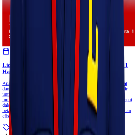
3 September 2024
Habibah Auni
Lionel Express: Cargo Murah Jakarta Sumatera 1
Hari Sampai Tanpa Tambahan Biaya!
Apakah Kawan Lio mencari solusi pengiriman barang yang cepat
dan terjangkau antara Jakarta dan Sumatera? Lionel Express hadir
untuk memenuhi kebutuhan Kawan Lio! Dengan layanan cargo
murah Jakarta Sumatera, pengiriman barang Kawan Lio bisa sampai
dalam waktu hanya satu hari tanpa biaya tambahan. Bayangkan
betapa nyamannya mengirim barang dengan jaminan kecepatan dan
efisiensi. Mari kita telusuri [&hellip;]
Blog
Baca Selengkapnya