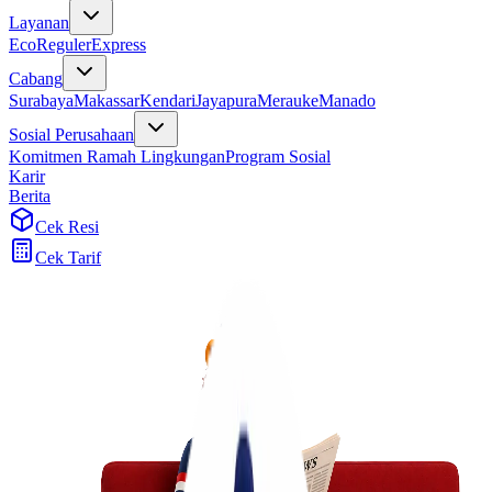
Layanan
Eco
Reguler
Express
Cabang
Surabaya
Makassar
Kendari
Jayapura
Merauke
Manado
Sosial Perusahaan
Komitmen Ramah Lingkungan
Program Sosial
Karir
Berita
Cek Resi
Cek Tarif