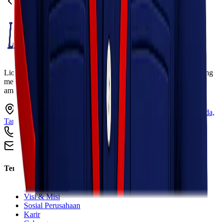
1
2
Lionel Express adalah perusahaan jasa pengiriman terpercaya yang
melayani pengiriman barang ke seluruh Indonesia dengan cepat,
aman, dan harga kompetitif.
Ruko Garden Square Blok G No. 11-12 Jurumudi baru, Benda,
Tangerang, Banten 15124
+62 813 8838 8182
info@lionelexpress.com
Tentang Kami
Tentang Kami
Visi & Misi
Sosial Perusahaan
Karir