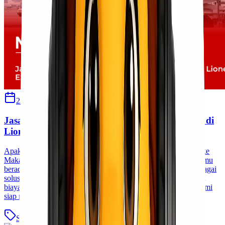
23 Oktober 2025
Cherryn
Jasa Cargo Murah Jayapura Makassar Terbaik di
Lionel Express
Apakah kamu sedang mencari jasa cargo murah dari Jayapura ke
Makassar yang bisa diandalkan dan tepat waktu? Kalau iya, kamu
berada di tempat yang tepat! Di Lionel Express, kami hadir sebagai
solusi pengiriman barang yang cepat, aman, dan pastinya hemat
biaya. Dengan pengalaman bertahun-tahun di dunia logistik, kami
siap membantu kamu mengirim berbagai jenis barang [&hellip;]
Seputar Pengiriman Barang
Baca Selengkapnya