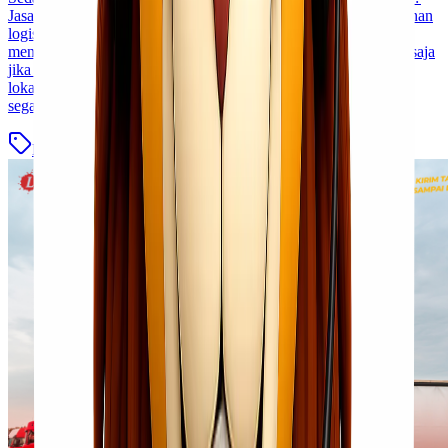
Jasa pengiriman cargo murah bisa menjadi jawaban bagi kebutuhan
logistik Kawan Lio. Tidak hanya hemat biaya, tetapi juga
menawarkan kemudahan dalam proses pengiriman. Bayangkan saja
jika Kawan Lio bisa mengirim barang tanpa harus repot pergi ke
lokasi pengiriman! Dengan adanya layanan gratis pickup, kini
segala urusan [&hellip;]
Blog
Baca Selengkapnya