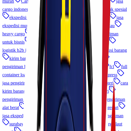
murah
Cargo Murah Indonesia
ekspedisi terpercaya
jasa
cargo indonesia
distribusi nasional
pengiriman produk spesial
ekspedisi jakarta
pengiriman cargo
kirim barang
jasa
ekspedisi murah
jasa cargo udara
ekspedisi antar pulau
heavy cargo
charter cargo
ekspedisi cepat
pengiriman
untuk bisnis
logistik proyek
Cargo Udara Indonesia
logistik b2b indonesia
jasa kirim perusahaan
distribusi barang
kirim barang lewat udara
jasa pengiriman udara
pengiriman barang elektronik
pengiriman via udara
fcl
full
container load
memilih jasa cargo
cek resi lionel express
jasa pengiriman domestik
tips kirim barang ke luar negeri
cara
kirim barang ke luar negeri
kirim barang ke luar negeri
pengiriman cargo udara
jasa pengiriman pakaian
pengiriman
alat berat
pengiriman sparepart
jasa pengiriman sparepart
jasa ekspedisi jakarta
cargo udara murah
promo pengiriman
surabaya makassar
trucking surabaya jakarta
cargo laut