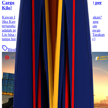
Cargo Murah Jakarta Tarakan, Cuma 13.900 per
Kilo!
Kawan Lio sedang mencari cargo murah dari Jakarta ke Tarakan?
Jika Kawan Lio sedang mencari solusi pengiriman barang yang
terjangkau dan efisien, maka jasa cargo murah Jakarta Tarakan
adalah pilihan yang tepat. Dengan tarif hanya 13.900/kg, Kawan
Lio bisa mengirimkan berbagai jenis barang dari Jakarta ke Tarakan
tanpa harus merogoh kocek dalam-dalam. Di era di [&hellip;]
Blog
Baca Selengkapnya