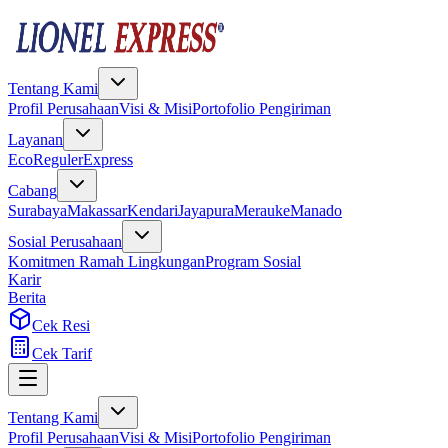
Tentang Kami
Profil Perusahaan
Visi & Misi
Portofolio Pengiriman
Layanan
Eco
Reguler
Express
Cabang
Surabaya
Makassar
Kendari
Jayapura
Merauke
Manado
Sosial Perusahaan
Komitmen Ramah Lingkungan
Program Sosial
Karir
Berita
Cek Resi
Cek Tarif
Tentang Kami
Profil Perusahaan
Visi & Misi
Portofolio Pengiriman