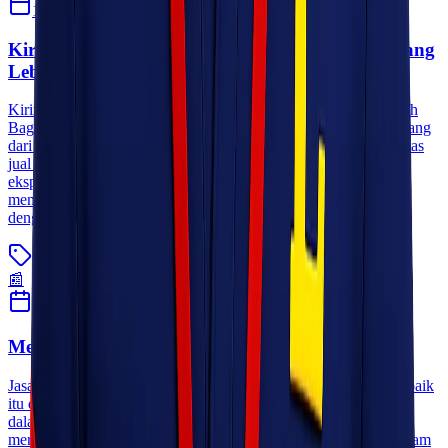
10 Oktober 2025
Sherly
Kirim Barang dari Manado ke Semarang Sekarang
Lebih Mudah
Kirim Barang dari Manado ke Semarang Sekarang Lebih Mudah
Bagi pelaku usaha maupun individu, kebutuhan pengiriman barang
dari Manado menuju Semarang kini semakin meningkat. Aktivitas
jual beli antar pulau yang semakin dinamis membuat layanan
ekspedisi menjadi kebutuhan penting. Lionel Express hadir
memberikan solusi pengiriman yang cepat, aman, dan pastinya
dengan tarif yang terjangkau untuk rute [&hellip;]
Blog
Baca Selengkapnya
📰
29 Mei 2021
seoexpress
Memilih Jasa Pengiriman Antar Pulau Murah
Jasa pengiriman barang antar pulau – Pengiriman paket/barang baik
itu dalam jarak yang dekat, jauh, antar kota, provinsi, luar kota,
dalam pulau, luar pulau bahkan sampai ke luar negeri tentunya
merupakan salah satu resiko dan tanggung jawab yang besar dalam