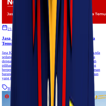
23 Oktober 2025
Sherly
Jasa Kirim Barang Rute Palangkaraya Jakarta
Temurah
Jasa Kirim Barang Rute Palangkaraya Jakarta Temurah Jika Anda
sedang mencari jasa kirim barang dari Palangkaraya ke Jakarta
dengan tarif murah dan pelayanan cepat, Lionel Express adalah
pilihan yang tepat. Sebagai perusahaan ekspedisi nasional yang
berpengalaman, Lionel Express menyediakan layanan pengiriman
barang antar pulau dengan jaringan yang luas, sistem pengiriman
yang terintegrasi, serta tarif [&hellip;]
Blog
Baca Selengkapnya