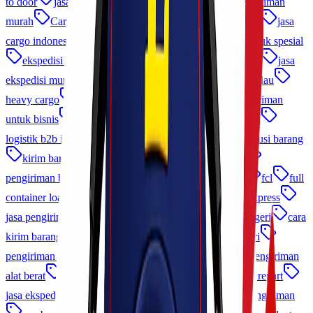
to door
jasa pengiriman cargo
logistik
jasa pengiriman
murah
Cargo Murah Indonesia
ekspedisi terpercaya
jasa
cargo indonesia
distribusi nasional
pengiriman produk spesial
ekspedisi jakarta
pengiriman cargo
kirim barang
jasa
ekspedisi murah
jasa cargo udara
ekspedisi antar pulau
heavy cargo
charter cargo
ekspedisi cepat
pengiriman
untuk bisnis
logistik proyek
Cargo Udara Indonesia
logistik b2b indonesia
jasa kirim perusahaan
distribusi barang
kirim barang lewat udara
jasa pengiriman udara
pengiriman barang elektronik
pengiriman via udara
fcl
full
container load
memilih jasa cargo
cek resi lionel express
jasa pengiriman domestik
tips kirim barang ke luar negeri
cara
kirim barang ke luar negeri
kirim barang ke luar negeri
pengiriman cargo udara
jasa pengiriman pakaian
pengiriman
alat berat
pengiriman sparepart
jasa pengiriman sparepart
jasa ekspedisi jakarta
cargo udara murah
promo pengiriman