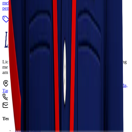
melakukan bisnis yang satu ini, karena sekarang ini banyak
penerima yang di rugikan dengan barang yang [&hellip;]
Blog
Baca Selengkapnya
Lionel Express adalah perusahaan jasa pengiriman terpercaya yang
melayani pengiriman barang ke seluruh Indonesia dengan cepat,
aman, dan harga kompetitif.
Ruko Garden Square Blok G No. 11-12 Jurumudi baru, Benda,
Tangerang, Banten 15124
+62 813 8838 8182
info@lionelexpress.com
Tentang Kami
Tentang Kami