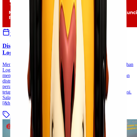
23 April 2026
Sherly
Distribusi Nasional Menjadi Kunci Pertumbuhan
Logistik
Mengapa Jaringan Distribusi Nasional Menjadi Kunci Pertumbuhan
Logistik Industri logistik di Indonesia terus berkembang seiring
meningkatnya aktivitas perdagangan, e-commerce, dan kebutuhan
distribusi antar wilayah. Dalam lanskap yang kompetitif ini,
perusahaan logistik tidak hanya dituntut untuk cepat dan efisien,
tetapi juga memiliki jangkauan distribusi yang luas dan terintegrasi.
Salah satu faktor utama yang menentukan keberhasilan dan
[&hellip;]
Blog
Baca Selengkapnya