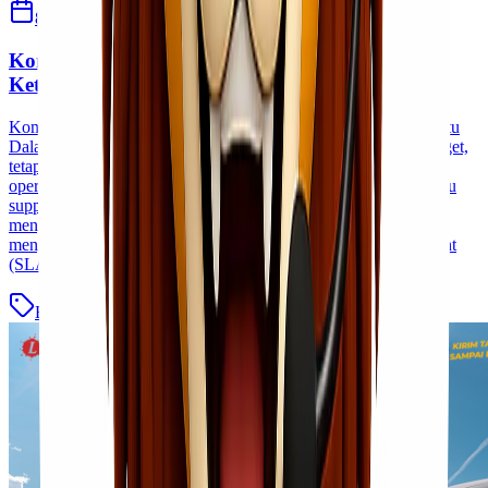
8 April 2026
Sherly
Komitmen SLA Lionel Express dalam Menjaga
Ketepatan Waktu
Komitmen SLA Lionel Express dalam Menjaga Ketepatan Waktu
Dalam dunia logistik, ketepatan waktu bukan hanya sekadar target,
tetapi merupakan komitmen yang berdampak langsung pada
operasional bisnis. Keterlambatan pengiriman dapat mengganggu
supply chain, menurunkan kepuasan pelanggan, hingga
menyebabkan kerugian finansial. Untuk itu, Lionel Express
menghadirkan standar layanan berbasis Service Level Agreement
(SLA) sebagai bentuk komitmen dalam [&hellip;]
Blog
Baca Selengkapnya