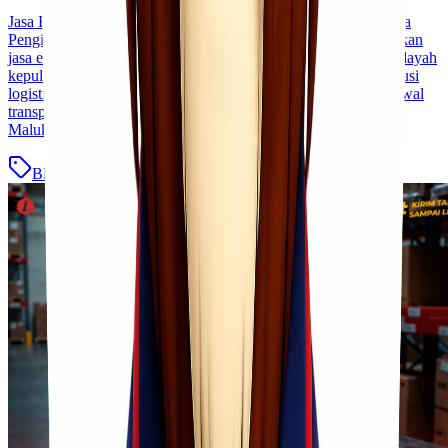
Jasa Ekspedisi Jakarta Maluku Kirim Barang Murah Terpercaya
Pengiriman barang dari Jakarta ke wilayah Maluku membutuhkan
jasa ekspedisi yang berpengalaman dan terpercaya. Sebagai wilayah
kepulauan, Maluku memiliki tantangan tersendiri dalam distribusi
logistik, mulai dari jarak tempuh, kondisi geografis, hingga jadwal
transportasi. Oleh karena itu, memilih jasa ekspedisi Jakarta –
Maluku yang tepat sangat penting [&hellip;]
Blog
Baca Selengkapnya