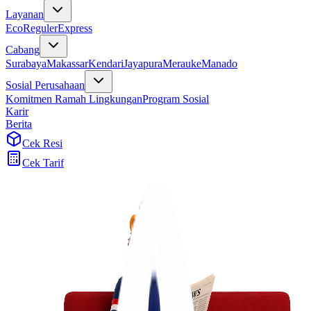
Layanan
Eco
Reguler
Express
Cabang
Surabaya
Makassar
Kendari
Jayapura
Merauke
Manado
Sosial Perusahaan
Komitmen Ramah Lingkungan
Program Sosial
Karir
Berita
Cek Resi
Cek Tarif