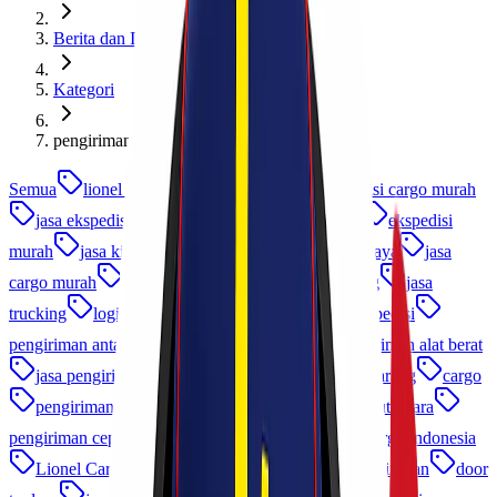
Berita dan Informasi
Kategori
pengiriman antar pulau
Semua
lionel express
cargo murah
ekspedisi cargo murah
jasa ekspedisi
jasa cargo
ekspedisi cargo
ekspedisi
murah
jasa kirim barang
jasa ekspedisi terpercaya
jasa
cargo murah
jasa kirim
jasa pengiriman barang
jasa
trucking
logistik indonesia
cargo udara
ekspedisi
pengiriman antar pulau
jasa logistik
jasa pengiriman alat berat
jasa pengiriman
logistik b2b
Pengiriman Barang
cargo
pengiriman frozen food
cargo laut
cargo laut udara
pengiriman cepat
ekspedisi murah indonesia
cargo indonesia
Lionel Cargo
ekspedisi udara
asuransi pengiriman
door