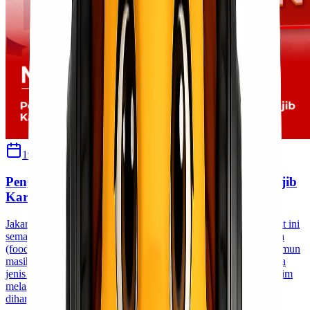
19 Mei 2026
Sherly
Pengiriman Produk Hewani dan Tumbuhan Wajib
Karantina
Jakarta Pengiriman barang antar daerah maupun antar pulau saat ini
semakin meningkat, khususnya untuk komoditi seperti makanan
(food stuff), tumbuhan, produk hewani, hingga hasil nabati. Namun
masih banyak pengirim yang belum memahami bahwa beberapa
jenis barang wajib dilengkapi dokumen karantina sebelum dikirim
melalui jalur udara, laut, maupun darat. Melalui sosialisasi ini,
diharapkan customer dan [&hellip;]