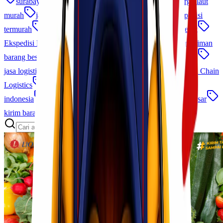
surabaya makassar
trucking surabaya jakarta
cargo laut
murah
jakarta makassar
jasa ekspedisi cargo
ekspedisi
termurah
Cargo Cepat dan Aman
jasa pengiriman cepat
Ekspedisi Laut Udara
pengiriman alat kesehatan
pengiriman
barang besar
cargo antar pulau
jasa kirim barang murah
jasa logistik terpercaya
ekspedisi jakarta morowali
Cold Chain
Logistics
sla logistik
logistik terintegrasi
jasa logistik
indonesia
empu bandara makassar
Lionel Cargo Makassar
kirim barang udara
paket udara
tips pengiriman cargo