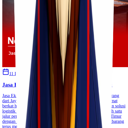
11 Desember 2025
Sherly
Jasa Ekspedisi Murah Rute Jayapura Kendari
Jasa Ekspedisi Murah Rute Jayapura Kendari Pengiriman barang
dari Jayapura ke Kendari kini semakin mudah, cepat, dan hemat
berkat hadirnya berbagai layanan ekspedisi yang menawarkan solusi
logistik terpercaya. Rute Jayapura – Kendari merupakan salah satu
jalur penting antar pulau yang menghubungkan Kalimantan Timur
dengan Sulawesi Tenggara, sehingga kebutuhan pengiriman barang
terus meningkat setiap tahun. [&hellip;]