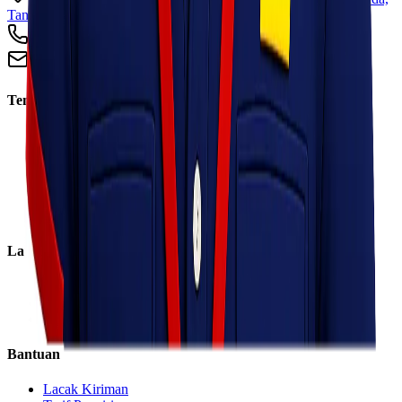
Tangerang, Banten 15124
+62 813 8838 8182
info@lionelexpress.com
Tentang Kami
Tentang Kami
Visi & Misi
Sosial Perusahaan
Karir
Cabang
Informasi
Layanan
Express
Regular
Eco
Bantuan
Lacak Kiriman