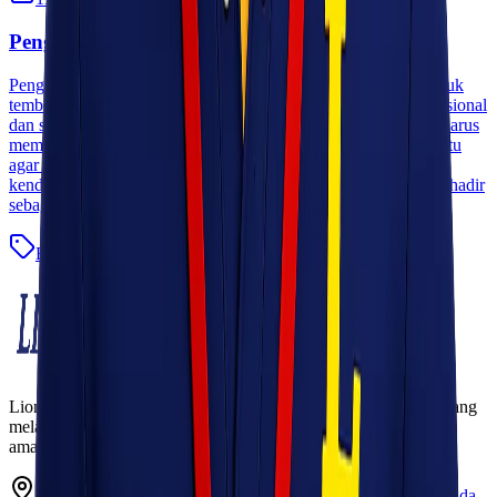
Pengiriman Rokok Legal ke Seluruh Indonesia
Pengiriman Rokok Legal ke Seluruh Indonesia Distribusi produk
tembakau seperti rokok memerlukan sistem logistik yang profesional
dan sesuai dengan peraturan yang berlaku. Setiap pengiriman harus
memperhatikan aspek legalitas, keamanan, serta ketepatan waktu
agar produk dapat sampai ke distributor atau mitra bisnis tanpa
kendala. Untuk memenuhi kebutuhan tersebut, Lionel Express hadir
sebagai solusi pengiriman rokok legal [&hellip;]
Blog
Baca Selengkapnya
Lionel Express adalah perusahaan jasa pengiriman terpercaya yang
melayani pengiriman barang ke seluruh Indonesia dengan cepat,
aman, dan harga kompetitif.
Ruko Garden Square Blok G No. 11-12 Jurumudi baru, Benda,