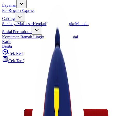
Layanan
Eco
Reguler
Express
Cabang
Surabaya
Makassar
Kendari
Jayapura
Merauke
Manado
Sosial Perusahaan
Komitmen Ramah Lingkungan
Program Sosial
Karir
Berita
Cek Resi
Cek Tarif