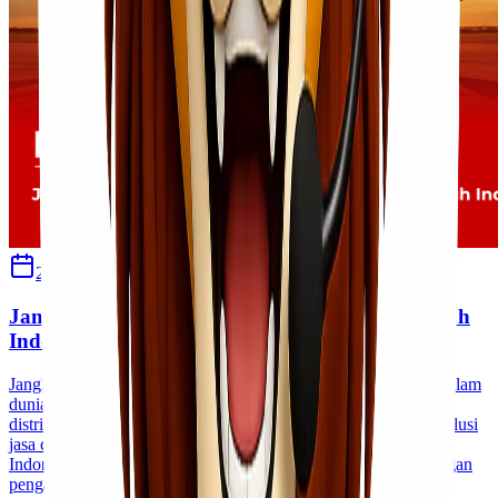
2 April 2026
Sherly
Jangkauan Pengiriman Lionel Express ke Seluruh
Indonesia
Jangkauan Pengiriman Lionel Express ke Seluruh Indonesia Dalam
dunia bisnis yang semakin kompetitif, kecepatan dan ketepatan
distribusi menjadi kunci utama. Lionel Express hadir sebagai solusi
jasa cargo terpercaya yang melayani pengiriman ke seluruh
Indonesia, mulai dari kota besar hingga wilayah terpencil. Dengan
pengalaman di bidang logistik dan jaringan distribusi yang luas,