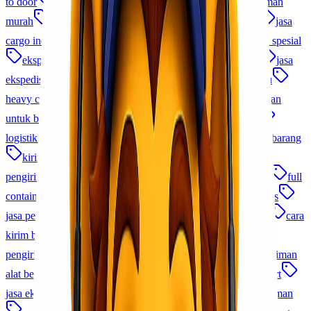
to door
jasa pengiriman cargo
logistik
jasa pengiriman
murah
Cargo Murah Indonesia
ekspedisi terpercaya
jasa
cargo indonesia
distribusi nasional
pengiriman produk spesial
ekspedisi jakarta
pengiriman cargo
kirim barang
jasa
ekspedisi murah
jasa cargo udara
ekspedisi antar pulau
heavy cargo
charter cargo
ekspedisi cepat
pengiriman
untuk bisnis
logistik proyek
Cargo Udara Indonesia
logistik b2b indonesia
jasa kirim perusahaan
distribusi barang
kirim barang lewat udara
jasa pengiriman udara
pengiriman barang elektronik
pengiriman via udara
fcl
full
container load
memilih jasa cargo
cek resi lionel express
jasa pengiriman domestik
tips kirim barang ke luar negeri
cara
kirim barang ke luar negeri
kirim barang ke luar negeri
pengiriman cargo udara
jasa pengiriman pakaian
pengiriman
alat berat
pengiriman sparepart
jasa pengiriman sparepart
jasa ekspedisi jakarta
cargo udara murah
promo pengiriman