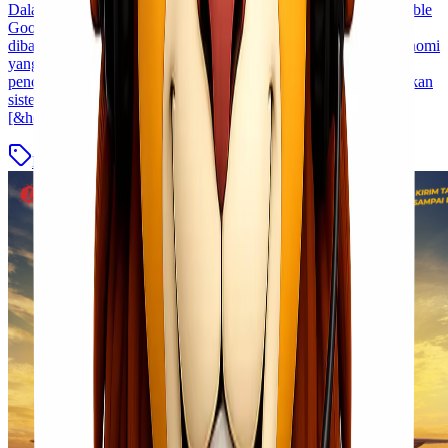
Dalam industri logistik, pengiriman barang bernilai tinggi (Valuable
Goods) memerlukan standar penanganan yang lebih ketat
dibandingkan pengiriman cargo biasa. Selain memiliki nilai ekonomi
yang tinggi, barang-barang ini juga memiliki risiko kehilangan,
pencurian, atau kerusakan yang lebih besar sehingga membutuhkan
sistem pengamanan dan pengawasan khusus selama proses
[&hellip;]
Blog
Baca Selengkapnya