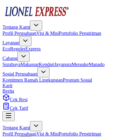
Tentang Kami
Profil Perusahaan
Visi & Misi
Portofolio Pengiriman
Layanan
Eco
Reguler
Express
Cabang
Surabaya
Makassar
Kendari
Jayapura
Merauke
Manado
Sosial Perusahaan
Komitmen Ramah Lingkungan
Program Sosial
Karir
Berita
Cek Resi
Cek Tarif
Tentang Kami
Profil Perusahaan
Visi & Misi
Portofolio Pengiriman