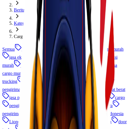
Berita dan Informasi
Kategori
Cargo Udara Indonesia
Semua
lionel express
cargo murah
ekspedisi cargo murah
jasa ekspedisi
jasa cargo
ekspedisi cargo
ekspedisi
murah
jasa kirim barang
jasa ekspedisi terpercaya
jasa
cargo murah
jasa kirim
jasa pengiriman barang
jasa
trucking
logistik indonesia
cargo udara
ekspedisi
pengiriman antar pulau
jasa logistik
jasa pengiriman alat berat
jasa pengiriman
logistik b2b
Pengiriman Barang
cargo
pengiriman frozen food
cargo laut
cargo laut udara
pengiriman cepat
ekspedisi murah indonesia
cargo indonesia
Lionel Cargo
ekspedisi udara
asuransi pengiriman
door