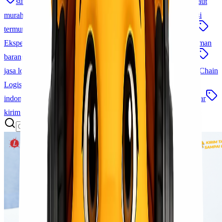
surabaya makassar
trucking surabaya jakarta
cargo laut
murah
jakarta makassar
jasa ekspedisi cargo
ekspedisi
termurah
Cargo Cepat dan Aman
jasa pengiriman cepat
Ekspedisi Laut Udara
pengiriman alat kesehatan
pengiriman
barang besar
cargo antar pulau
jasa kirim barang murah
jasa logistik terpercaya
ekspedisi jakarta morowali
Cold Chain
Logistics
sla logistik
logistik terintegrasi
jasa logistik
indonesia
empu bandara makassar
Lionel Cargo Makassar
kirim barang udara
paket udara
tips pengiriman cargo