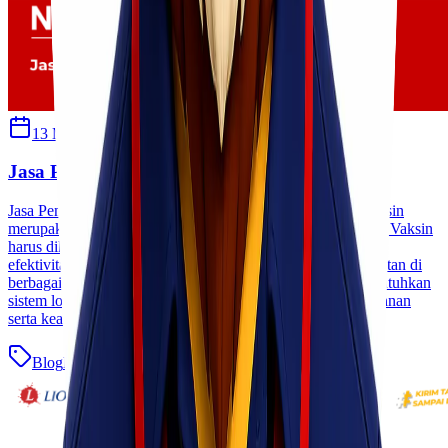
13 Maret 2026
Sherly
Jasa Pengiriman Vaksin ke Seluruh Indonesia
Jasa Pengiriman Vaksin ke Seluruh Indonesia Distribusi vaksin
merupakan bagian penting dalam sistem kesehatan nasional. Vaksin
harus dikirim dengan prosedur yang tepat agar kualitas dan
efektivitasnya tetap terjaga hingga sampai ke fasilitas kesehatan di
berbagai daerah. Oleh karena itu, pengiriman vaksin membutuhkan
sistem logistik khusus yang mampu menjaga suhu penyimpanan
serta keamanan selama proses distribusi. [&hellip;]
Blog
Baca Selengkapnya