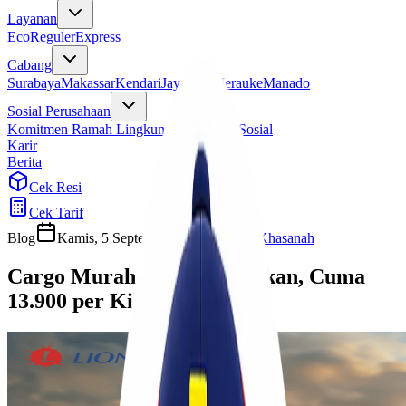
Layanan
Eco
Reguler
Express
Cabang
Surabaya
Makassar
Kendari
Jayapura
Merauke
Manado
Sosial Perusahaan
Komitmen Ramah Lingkungan
Program Sosial
Karir
Berita
Cek Resi
Cek Tarif
Blog
Kamis, 5 September 2024
Ulfi Khasanah
Cargo Murah Jakarta Tarakan, Cuma
13.900 per Kilo!