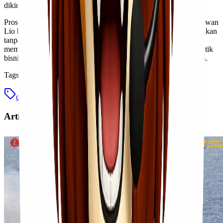
dikirim dari Jakarta ke Tarakan siap meluncur.
Proses ini cepat dan efisien. Dengan harga hanya 13.900/kg, Kawan
Lio bisa mendapatkan layanan terbaik untuk pengiriman ke Tarakan
tanpa harus merogoh kocek terlalu dalam. Pastikan Kawan Lio
memanfaatkan kesempatan ini untuk memenuhi kebutuhan logistik
bisnis atau pribadi dengan cara yang hemat biaya dan terpercaya.
Tags
cargo murah
jasa cargo
jasa cargo murah
Artikel Terkait