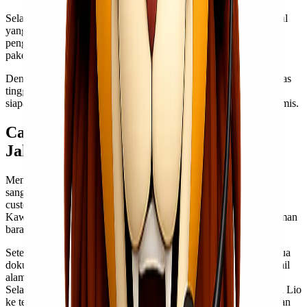
Selain itu, Cargo Murah Jakarta Tarakan memiliki tim profesional
yang siap membantu Lionel Express dengan segala kebutuhan
pengiriman. Staf mereka dilatih untuk menangani beragam jenis
paket dengan hati-hati dan efisien.
Dengan kombinasi harga yang bersaing dan pelayanan berkualitas
tinggi, Cargo Murah Jakarta Tarakan menjadi pilihan ideal bagi
siapa pun yang ingin mengirim barang secara mudah dan ekonomis.
Cara Menggunakan Jasa Cargo Murah
Jakarta Tarakan
Menggunakan jasa cargo murah untuk rute Jakarta Tarakan
sangatlah mudah. Pertama, Kawan Lio dapat menghubungi
customer service Lionel Express
di nomor berikut
. Kemudian,
Kawan Lio akan menemukan berbagai informasi terkait pengiriman
barang langsung dari customer service kami.
Setelah itu, siapkan barang yang ingin dikirim dan pastikan semua
dokumen sudah lengkap. Jangan lupa untuk mencantumkan detail
alamat pengiriman dengan jelas agar tidak terjadi kesalahan.
Selanjutnya, tim Lionel Express akan menjemput barang Kawan Lio
ke tempat penjemputan. Setelah itu, barang Kawan Lio yang akan