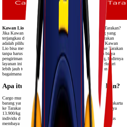
Kawan Lio
sedang mencari cargo murah dari Jakarta ke Tarakan?
Jika Kawan Lio sedang mencari solusi pengiriman barang yang
terjangkau dan efisien, maka jasa cargo murah Jakarta Tarakan
adalah pilihan yang tepat. Dengan tarif hanya 13.900/kg, Kawan
Lio bisa mengirimkan berbagai jenis barang dari Jakarta ke Tarakan
tanpa harus merogoh kocek dalam-dalam. Di era di mana biaya
pengiriman seringkali menjadi kendala bagi banyak orang, hadirnya
layanan ini tentunya memberikan angin segar. Mari kita telusuri
lebih jauh tentang apa itu cargo murah Jakarta Tarakan dan
bagaimana cara memanfaatkan layanannya dengan bijak!
Apa itu Cargo Murah Jakarta Tarakan?
Cargo murah Jakarta Tarakan merupakan layanan pengiriman
barang yang menawarkan tarif hemat untuk pengiriman dari Jakarta
ke Tarakan, menggunakan Lionel Express. Dengan biaya hanya
13.900/kg, layanan ini menjadi salah satu pilihan favorit bagi
individu dan bisnis yang ingin mengirimkan barang tanpa harus
membayar mahal.