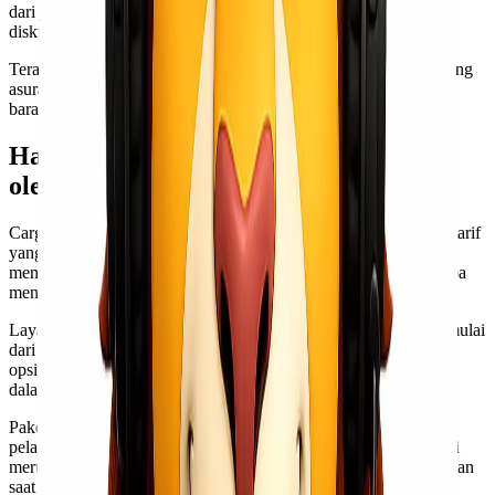
dari jasa cargo tersebut. Jika barang perlu sampai lebih cepat,
diskusikan opsi layanan ekspres jika tersedia.
Terakhir, jangan ragu untuk bertanya kepada penyedia jasa tentang
asuransi pengiriman. Ini memberikan perlindungan ekstra bagi
barang berharga Anda selama perjalanan menuju Tarakan.
Harga dan Layanan yang Ditawarkan
oleh Cargo Murah Jakarta Tarakan
Cargo murah Jakarta Tarakan dari Lionel Express menawarkan tarif
yang sangat kompetitif, yakni mulai dari 13.900/kg. Harga ini
menjadikan pengiriman barang Kawan Lio lebih terjangkau tanpa
mengorbankan kualitas layanan.
Layanan yang diberikan mencakup berbagai jenis pengiriman, mulai
dari barang pribadi hingga komersial. Mereka juga menyediakan
opsi pengiriman cepat bagi Anda yang membutuhkan kecepatan
dalam proses distribusi.
Paket layanan biasanya termasuk pelacakan online, sehingga
pelanggan dapat memantau status kiriman mereka kapan saja. Ini
merupakan fitur penting untuk memberikan rasa aman dan nyaman
saat menggunakan jasa cargo.