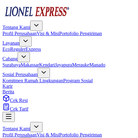
Tentang Kami
Profil Perusahaan
Visi & Misi
Portofolio Pengiriman
Layanan
Eco
Reguler
Express
Cabang
Surabaya
Makassar
Kendari
Jayapura
Merauke
Manado
Sosial Perusahaan
Komitmen Ramah Lingkungan
Program Sosial
Karir
Berita
Cek Resi
Cek Tarif
Tentang Kami
Profil Perusahaan
Visi & Misi
Portofolio Pengiriman