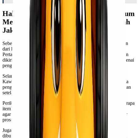
Hal-hal yang Perlu Diperhatikan sebelum
Mengirim Barang dengan Cargo Murah
Jakarta Tarakan
Sebelum mengirim barang dengan Cargo Murah Jakarta Tarakan
dari Lionel Express, ada beberapa hal yang perlu diperhatikan.
Pertama, pastikan Kawan Lio memahami jenis barang yang akan
dikirim. Setiap perusahaan cargo memiliki aturan berbeda mengenai
pengiriman barang tertentu.
Selanjutnya, penting untuk mengecek berat dan dimensi paket
Kawan Lio. Hal ini akan membantu dalam memperkirakan biaya
pengiriman secara akurat. Jangan sampai ada kejutan pada tagihan
setelah barang tiba di tujuan.
Periksa juga dokumen yang diperlukan untuk pengiriman. Beberapa
item mungkin memerlukan izin khusus atau dokumen tambahan
agar bisa dikirimkan ke Tarakan. Penuhi semua persyaratan agar
proses pengiriman berjalan lancar.
Juga, pertimbangkan waktu pengiriman atau
lead time
yang
dibutuhkan. Pastikan jadwal Anda sesuai dengan estimasi waktu