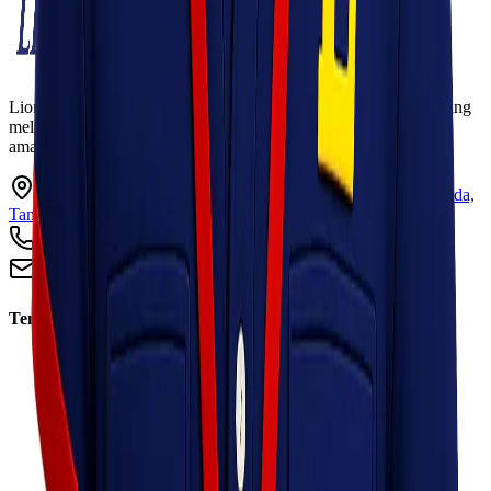
Lionel Express adalah perusahaan jasa pengiriman terpercaya yang
melayani pengiriman barang ke seluruh Indonesia dengan cepat,
aman, dan harga kompetitif.
Ruko Garden Square Blok G No. 11-12 Jurumudi baru, Benda,
Tangerang, Banten 15124
+62 813 8838 8182
info@lionelexpress.com
Tentang Kami
Tentang Kami
Visi & Misi
Sosial Perusahaan
Karir
Cabang
Informasi