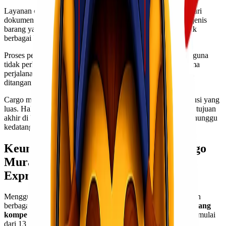
Layanan cargo ini mencakup berbagai jenis barang, mulai dari
dokumen penting hingga paket besar. Keberagaman dalam jenis
barang yang bisa dikirim membuatnya sangat fleksibel untuk
berbagai kebutuhan.
Proses pengiriman dilakukan dengan cepat dan aman. Pengguna
tidak perlu khawatir tentang keamanan barang mereka selama
perjalanan. Tim profesional akan memastikan setiap kiriman
ditangani dengan baik.
Cargo murah Jakarta Tarakan juga memiliki jaringan distribusi yang
luas. Hal ini memungkinkan pengiriman tepat waktu hingga tujuan
akhir di Tarakan, sehingga Kawan Lio bisa tetap tenang menunggu
kedatangan paket Kawan Lio.
Keuntungan Menggunakan Jasa Cargo
Murah Jakarta Tarakan dari Lionel
Express
Menggunakan jasa cargo murah Jakarta Tarakan menawarkan
berbagai keuntungan bagi pengirim barang.
Pertama, tarif yang
kompetitif
membuat pengiriman lebih hemat. Dengan harga mulai
dari 13.900/kg, Kawan Lio bisa menghemat anggaran untuk