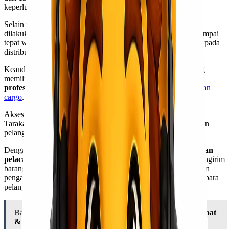
keperluan lainnya.
Selain itu,
layanan ini sangat efisien dan cepat
. Pengiriman
dilakukan dengan sistem yang terorganisir sehingga barang sampai
tepat waktu. Ini penting terutama bagi bisnis yang bergantung pada
distribusi tepat waktu.
Keandalan juga menjadi salah satu alasan utama banyak orang
memilih jasa ini.
Barang Anda akan ditangani oleh tim
profesional
yang berpengalaman dalam logistik dan
pengiriman
cargo
.
Aksesibilitas adalah kelebihan lain dari cargo murah Jakarta
Tarakan.
Layanan dapat diakses secara online
, memudahkan
pelanggan untuk melakukan pemesanan kapan saja.
Dengan berbagai pilihan layanan tambahan seperti
asuransi dan
pelacakan paket
, pengguna dapat merasa lebih aman saat mengirim
barang mereka melalui jasa ini. Semua fitur tersebut menjadikan
pengalaman pengiriman semakin nyaman dan tanpa stres bagi para
pelanggan.
Baca Juga:
Cargo Murah Jakarta Kupang Sampai Cepat
& Bisa Angkut Banyak!