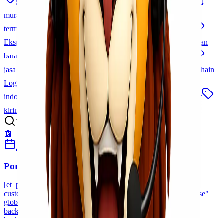
surabaya makassar
trucking surabaya jakarta
cargo laut
murah
jakarta makassar
jasa ekspedisi cargo
ekspedisi
termurah
Cargo Cepat dan Aman
jasa pengiriman cepat
Ekspedisi Laut Udara
pengiriman alat kesehatan
pengiriman
barang besar
cargo antar pulau
jasa kirim barang murah
jasa logistik terpercaya
ekspedisi jakarta morowali
Cold Chain
Logistics
sla logistik
logistik terintegrasi
jasa logistik
indonesia
empu bandara makassar
Lionel Cargo Makassar
kirim barang udara
paket udara
tips pengiriman cargo
📰
25 Januari 2021
Habibah Auni
Port to Port Dan Door to Door Service
[et_pb_section fb_built="1 _builder_version="4.7.7
custom_margin="||||false|false" custom_padding="0px||||false|false"
global_colors_info="{}"][et_pb_row _builder_version="3.25
background_size="initial" background_position="top_left"