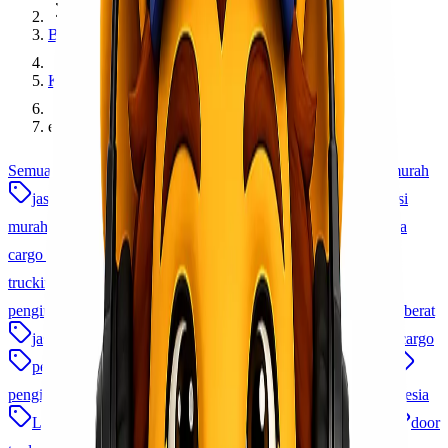
Berita dan Informasi
Kategori
empu bandara makassar
Semua
lionel express
cargo murah
ekspedisi cargo murah
jasa ekspedisi
jasa cargo
ekspedisi cargo
ekspedisi
murah
jasa kirim barang
jasa ekspedisi terpercaya
jasa
cargo murah
jasa kirim
jasa pengiriman barang
jasa
trucking
logistik indonesia
cargo udara
ekspedisi
pengiriman antar pulau
jasa logistik
jasa pengiriman alat berat
jasa pengiriman
logistik b2b
Pengiriman Barang
cargo
pengiriman frozen food
cargo laut
cargo laut udara
pengiriman cepat
ekspedisi murah indonesia
cargo indonesia
Lionel Cargo
ekspedisi udara
asuransi pengiriman
door