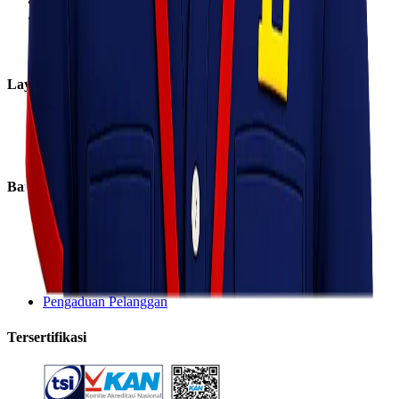
Sosial Perusahaan
Karir
Cabang
Informasi
Layanan
Express
Regular
Eco
Bantuan
Lacak Kiriman
Tarif Pengiriman
FAQ
Syarat & Ketentuan
Kebijakan Privasi
Pengaduan Pelanggan
Tersertifikasi