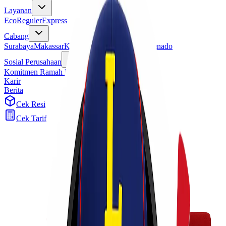
Layanan
Eco
Reguler
Express
Cabang
Surabaya
Makassar
Kendari
Jayapura
Merauke
Manado
Sosial Perusahaan
Komitmen Ramah Lingkungan
Program Sosial
Karir
Berita
Cek Resi
Cek Tarif