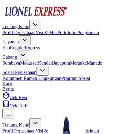
Tentang Kami
Profil Perusahaan
Visi & Misi
Portofolio Pengiriman
Layanan
Eco
Reguler
Express
Cabang
Surabaya
Makassar
Kendari
Jayapura
Merauke
Manado
Sosial Perusahaan
Komitmen Ramah Lingkungan
Program Sosial
Karir
Berita
Cek Resi
Cek Tarif
Tentang Kami
Profil Perusahaan
Visi & Misi
Portofolio Pengiriman