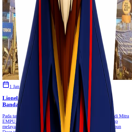
1 Januari 2021
Habibah Auni
Lionel Cargo resmi menjadi Mitra EMPU di
Bandara Sultan Hasanuddin Makassar
Pada tanggal 1 Januari 2021 Lionel Cargo telah resmi menjadi Mitra
EMPU Bandara Sultan Hasaddin Makassar. dan Lionel Cargo
melayani pengiriman barang via udara baik Port to Port maupun
Door to Door keseluruh wilayah Indonesia.