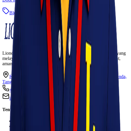
Blog
Baca Selengkapnya
Lionel Express adalah perusahaan jasa pengiriman terpercaya yang
melayani pengiriman barang ke seluruh Indonesia dengan cepat,
aman, dan harga kompetitif.
Ruko Garden Square Blok G No. 11-12 Jurumudi baru, Benda,
Tangerang, Banten 15124
+62 813 8838 8182
info@lionelexpress.com
Tentang Kami
Tentang Kami
Visi & Misi