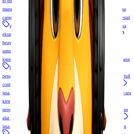
to door
jasa pengiriman cargo
logistik
jasa pengiriman
murah
Cargo Murah Indonesia
ekspedisi terpercaya
jasa
cargo indonesia
distribusi nasional
pengiriman produk spesial
ekspedisi jakarta
pengiriman cargo
kirim barang
jasa
ekspedisi murah
jasa cargo udara
ekspedisi antar pulau
heavy cargo
charter cargo
ekspedisi cepat
pengiriman
untuk bisnis
logistik proyek
Cargo Udara Indonesia
logistik b2b indonesia
jasa kirim perusahaan
distribusi barang
kirim barang lewat udara
jasa pengiriman udara
pengiriman barang elektronik
pengiriman via udara
fcl
full
container load
memilih jasa cargo
cek resi lionel express
jasa pengiriman domestik
tips kirim barang ke luar negeri
cara
kirim barang ke luar negeri
kirim barang ke luar negeri
pengiriman cargo udara
jasa pengiriman pakaian
pengiriman
alat berat
pengiriman sparepart
jasa pengiriman sparepart
jasa ekspedisi jakarta
cargo udara murah
promo pengiriman