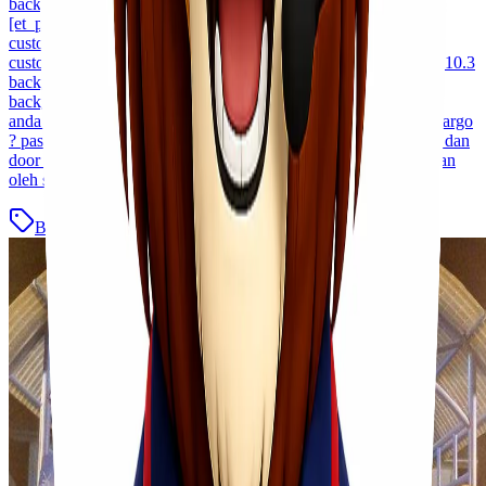
background_repeat="repeat" global_colors_info="{}"]
[et_pb_column type="4_4 _builder_version="3.25
custom_padding="|||" global_colors_info="{}"
custom_padding__hover="|||"][et_pb_text _builder_version="4.10.3
background_size="initial" background_position="top_left"
background_repeat="repeat" global_colors_info="{}"] Apakah
anda sering mengirimkan barang menggunakan jasa ekspedisi cargo
? pasti sudah tidak asing lagi dengan istilah layanan port to port dan
door to door. Kedua layanan itu selalu bahkan terbiasa diterapkan
oleh sebuah [&hellip;]
Blog
Baca Selengkapnya