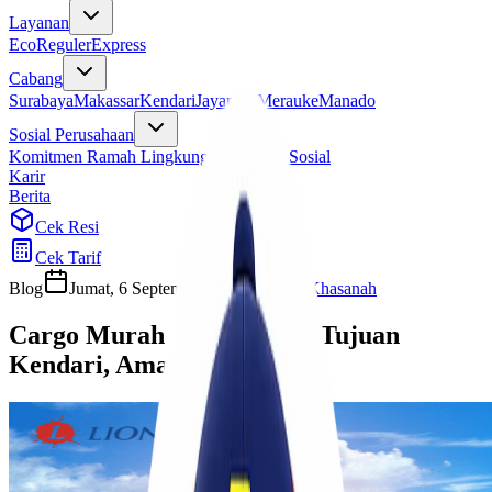
Layanan
Eco
Reguler
Express
Cabang
Surabaya
Makassar
Kendari
Jayapura
Merauke
Manado
Sosial Perusahaan
Komitmen Ramah Lingkungan
Program Sosial
Karir
Berita
Cek Resi
Cek Tarif
Blog
Jumat, 6 September 2024
Ulfi Khasanah
Cargo Murah dari Jakarta Tujuan
Kendari, Aman dan Cepat!