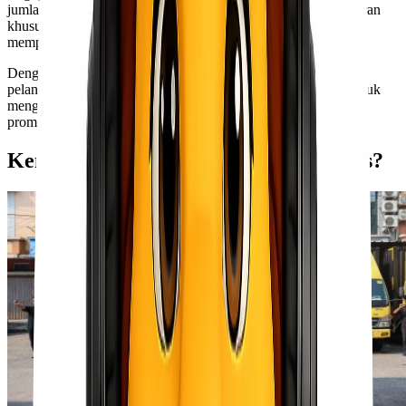
jumlah besar, Lionel Express sering kali menyediakan penawaran
khusus atau diskon menarik. Ini tentunya dapat membantu
memperkecil biaya operasional usaha Kawan Lio.
Dengan transparansi tarif dan tidak adanya biaya tersembunyi,
pelanggan bisa merasa tenang saat menggunakan jasa kami untuk
mengirim barang ke Kendari. Pastikan untuk bertanya tentang
promo terkini agar mendapatkan harga terbaik!
Kenapa Harus Memilih Lionel Express?