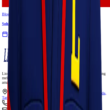
Blog
Solusi Logistik untuk Perusahaan Manufaktur
27 Jul 2026
Lionel Express adalah perusahaan jasa pengiriman terpercaya yang
melayani pengiriman barang ke seluruh Indonesia dengan cepat,
aman, dan harga kompetitif.
Ruko Garden Square Blok G No. 11-12 Jurumudi baru, Benda,
Tangerang, Banten 15124
+62 813 8838 8182