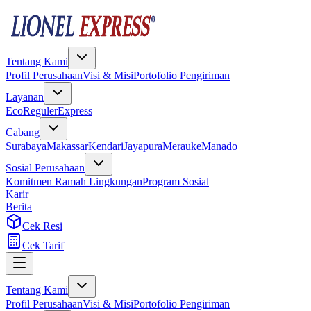
Tentang Kami
Profil Perusahaan
Visi & Misi
Portofolio Pengiriman
Layanan
Eco
Reguler
Express
Cabang
Surabaya
Makassar
Kendari
Jayapura
Merauke
Manado
Sosial Perusahaan
Komitmen Ramah Lingkungan
Program Sosial
Karir
Berita
Cek Resi
Cek Tarif
Tentang Kami
Profil Perusahaan
Visi & Misi
Portofolio Pengiriman