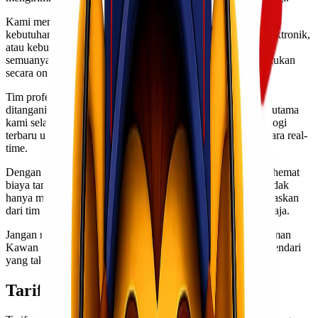
Kami menawarkan layanan pengiriman yang fleksibel sesuai
kebutuhan pelanggan. Baik itu dokumen penting, barang elektronik,
atau kebutuhan bisnis, Lionel Express mampu menangani
semuanya. Proses pemesanan sangat mudah dan dapat dilakukan
secara online.
Tim profesional kami dilatih untuk memastikan setiap paket
ditangani dengan baik. Keamanan barang menjadi prioritas utama
kami selama proses pengiriman. Kami menggunakan teknologi
terbaru untuk melacak kiriman atau
cek resi
Kawan Lio secara real-
time.
Dengan tarif kompetitif, Lionel Express memberikan solusi hemat
biaya tanpa mengorbankan kualitas pelayanan. Pelanggan tidak
hanya mendapatkan harga terbaik tetapi juga layanan memuaskan
dari tim customer service kami yang siap membantu kapan saja.
Jangan ragu lagi! Pilih Lionel Express sebagai mitra pengiriman
Kawan Lio dan nikmati pengalaman cargo murah Jakarta Kendari
yang tak tertandingi.
Tarif Cargo Jakarta Kendari