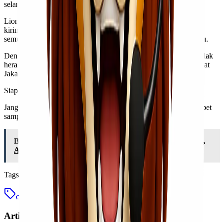
selama memenuhi standar keamanan yang ditetapkan.
Lionel Express berkomitmen untuk menjaga keselamatan setiap
kiriman Kawan Lio. Tim profesional akan memastikan bahwa
semua barang tiba di tujuan dengan kondisi baik dan tepat waktu.
Dengan begitu banyak pilihan jenis barang yang bisa dikirim, tidak
heran jika layanan cargo murah semakin diminati oleh masyarakat
Jakarta menuju Kendari.
Siap untuk kirim cargo murah Jakarta Kendari?
Jangan lupa kirim barang dengan Lionel Express, kirim tanpa ribet
sampai lebih cepat!
Baca Juga:
Cargo Murah dari Jakarta Tujuan Kendari,
Aman dan Cepat!
Tags
cargo
cargo murah
jasa cargo
jasa cargo murah
Artikel Terkait