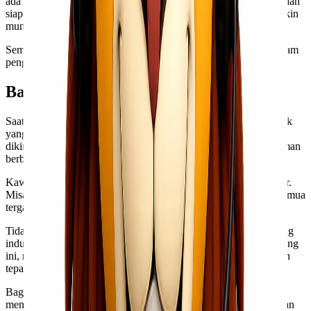
ada pertanyaan atau masalah? Tim support kami akan responsif dan
siap memberikan solusi terbaik untuk setiap kendala yang mungkin
muncul.
Semua ini membuat Lionel Express sebagai mitra terpercaya dalam
pengiriman barang menuju Kendari dari Jakarta.
Barang Apa Saja yang Bisa Dikirim?
Saat menggunakan layanan cargo murah Jakarta Kendari, banyak
yang bertanya-tanya tentang jenis barang apa saja yang dapat
dikirim. Lionel Express menawarkan fleksibilitas dalam pengiriman
berbagai macam barang.
Kawan Lio bisa mengirim dokumen penting maupun paket besar.
Misalnya, peralatan elektronik, pakaian, atau bahkan furnitur. Semua
tergantung pada kebutuhan Anda.
Tidak hanya itu, Lionel Express juga melayani pengiriman barang
industri seperti mesin dan alat berat. Dengan pengalaman di bidang
ini, mereka memahami cara menangani setiap tipe barang dengan
tepat.
Bagi bisnis kecil hingga menengah, pengiriman bahan baku pun
menjadi lebih mudah. Produk makanan kering juga diperbolehkan