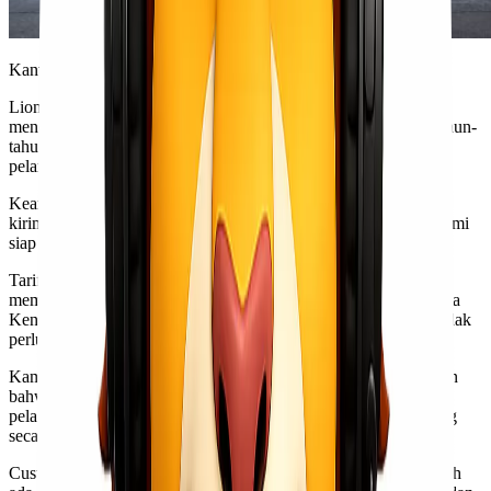
Kantor dan Armada Lionel Express
Lionel Express menjadi pilihan utama bagi banyak orang yang
mencari layanan
pengiriman barang
. Dengan pengalaman bertahun-
tahun dalam industri cargo, kami memahami betul kebutuhan
pelanggan. Kami menawarkan layanan yang cepat dan efisien.
Keamanan adalah prioritas kami. Setiap paket yang Kawan Lio
kirim akan ditangani dengan sangat hati-hati. Tim profesional kami
siap menjaga barang Kawan Lio selama proses pengiriman.
Tarif kompetitif juga merupakan salah satu alasan kuat untuk
memilih Lionel Express. Kami menyediakan cargo murah Jakarta
Kendari tanpa mengorbankan kualitas pelayanan. Kawan Lio tidak
perlu khawatir tentang biaya tinggi saat mengirim barang.
Kami juga memiliki jaringan luas di seluruh Indonesia, menjamin
bahwa paket Kawan Lio sampai tepat waktu. Dengan sistem
pelacakan modern, Kawan Lio bisa memantau perjalanan barang
secara real-time.
Customer Service kami selalu siap membantu kapan saja. Apakah