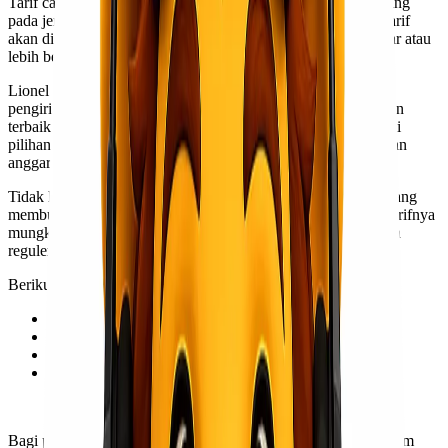
Tarif cargo dari Jakarta ke Kendari cukup bervariasi, tergantung
pada jenis barang yang ingin Kawan Lio kirim. Umumnya, tarif
akan dipengaruhi oleh berat dan dimensi paket. Semakin besar atau
lebih berat barang, semakin tinggi biayanya.
Lionel Express menawarkan harga yang kompetitif untuk
pengiriman ini. Kami berkomitmen untuk memberikan layanan
terbaik tanpa menguras kantong Kawan Lio. Dengan berbagai
pilihan layanan, Kawan Lio bisa memilih sesuai kebutuhan dan
anggaran.
Tidak hanya itu, ada juga opsi
pengiriman VIP
bagi mereka yang
membutuhkan barang sampai lebih cepat, satu hari sampai. Tarifnya
mungkin sedikit lebih mahal dibandingkan dengan pengiriman
reguler, namun sangat sepadan dengan kecepatan layanan.
Berikut lead time pengiriman kargo Jakarta Kendari:
Layanan Eco: 10-12 hari
Layanan Reguler: 1-2 hari
Layanan Express: 1 hari
Layanan VIP: Sameday (1 hari sampai)
Bagi pelanggan bisnis yang memerlukan pengiriman rutin dalam