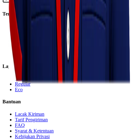
info@lionelexpress.com
Tentang Kami
Tentang Kami
Visi & Misi
Sosial Perusahaan
Karir
Cabang
Informasi
Layanan
Express
Regular
Eco
Bantuan
Lacak Kiriman
Tarif Pengiriman
FAQ
Syarat & Ketentuan
Kebijakan Privasi