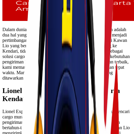
Dalam dunia pengiriman barang, kecepatan dan keamanan adalah
dua hal yang paling dicari. Namun, ada satu hal lagi yang menjadi
pertimbangan dalam pengiriman barang, yaitu harga! Bagi Kawan
Lio yang berada di Jakarta dan ingin mengirimkan barang ke
Kendari, tidak perlu khawatir lagi. Lionel Express hadir sebagai
solusi cargo murah Jakarta Kendari yang siap memenuhi kebutuhan
pengiriman Kawan Lio. Dengan tarif bersaing dan layanan terbaik,
kami memastikan setiap barang sampai dengan selamat dan tepat
waktu. Mari kita jelajahi lebih dalam tentang apa saja yang
ditawarkan oleh Lionel Express!
Lionel Express, Cargo Murah Jakarta
Kendari
Lionel Express adalah pilihan utama bagi Kawan Lio yang mencari
cargo murah Jakarta Kendari. Kami memahami pentingnya
pengiriman barang yang cepat dan aman. Dengan pengalaman
bertahun-tahun di industri logistik, kami siap membantu Kawan Lio
mengirimkan barang ke berbagai tujuan dengan efisiensi tinggi.