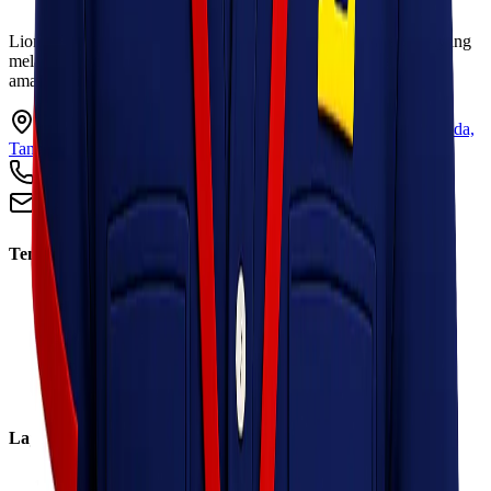
Lionel Express adalah perusahaan jasa pengiriman terpercaya yang
melayani pengiriman barang ke seluruh Indonesia dengan cepat,
aman, dan harga kompetitif.
Ruko Garden Square Blok G No. 11-12 Jurumudi baru, Benda,
Tangerang, Banten 15124
+62 813 8838 8182
info@lionelexpress.com
Tentang Kami
Tentang Kami
Visi & Misi
Sosial Perusahaan
Karir
Cabang
Informasi
Layanan
Express