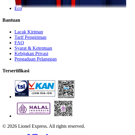
Regular
Eco
Bantuan
Lacak Kiriman
Tarif Pengiriman
FAQ
Syarat & Ketentuan
Kebijakan Privasi
Pengaduan Pelanggan
Tersertifikasi
©
2026
Lionel Express. All rights reserved.