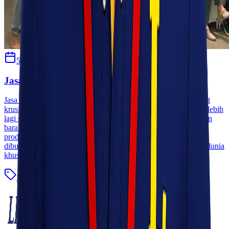
5 April 2021
seoexpress
Jasa Distribusi Cargo Express
Jasa distribusi cargo atau jasa kirim barang saat ini dinilai sangat
krusial dibutuhkan oleh hampir seluruh lapisan masyarakat. Terlebih
lagi untuk perusahaan besar yang membutuhkan jasa pengiriman
barang dalam mensuplai barang dan logistik untuk kebutuhan
produksi mereka. Kebutuhan jasa ekspedisi juga semakin
dibutuhkan sejak tren belanja online semakin marak di seluruh dunia
khususnya di Indonesia. [&hellip;]
Blog
Baca Selengkapnya