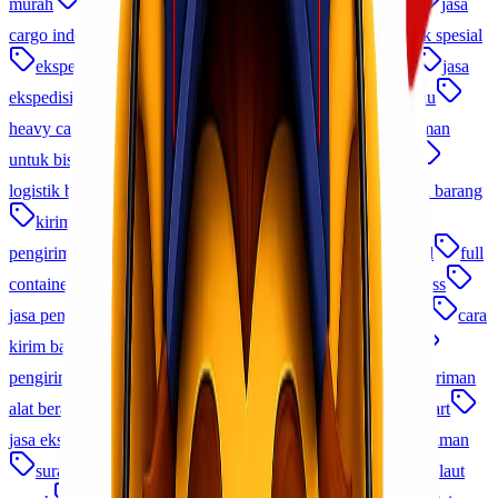
murah
Cargo Murah Indonesia
ekspedisi terpercaya
jasa
cargo indonesia
distribusi nasional
pengiriman produk spesial
ekspedisi jakarta
pengiriman cargo
kirim barang
jasa
ekspedisi murah
jasa cargo udara
ekspedisi antar pulau
heavy cargo
charter cargo
ekspedisi cepat
pengiriman
untuk bisnis
logistik proyek
Cargo Udara Indonesia
logistik b2b indonesia
jasa kirim perusahaan
distribusi barang
kirim barang lewat udara
jasa pengiriman udara
pengiriman barang elektronik
pengiriman via udara
fcl
full
container load
memilih jasa cargo
cek resi lionel express
jasa pengiriman domestik
tips kirim barang ke luar negeri
cara
kirim barang ke luar negeri
kirim barang ke luar negeri
pengiriman cargo udara
jasa pengiriman pakaian
pengiriman
alat berat
pengiriman sparepart
jasa pengiriman sparepart
jasa ekspedisi jakarta
cargo udara murah
promo pengiriman
surabaya makassar
trucking surabaya jakarta
cargo laut