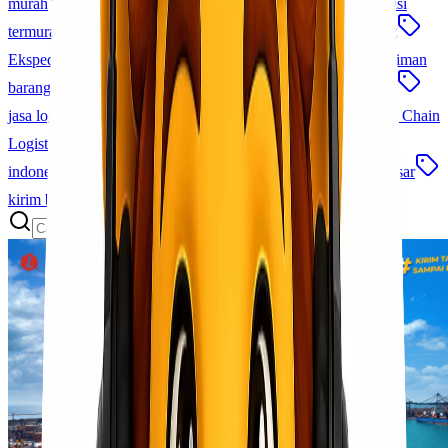
murah
jakarta makassar
jasa ekspedisi cargo
ekspedisi
termurah
Cargo Cepat dan Aman
jasa pengiriman cepat
Ekspedisi Laut Udara
pengiriman alat kesehatan
pengiriman
barang besar
cargo antar pulau
jasa kirim barang murah
jasa logistik terpercaya
ekspedisi jakarta morowali
Cold Chain
Logistics
sla logistik
logistik terintegrasi
jasa logistik
indonesia
empu bandara makassar
Lionel Cargo Makassar
kirim barang udara
paket udara
tips pengiriman cargo