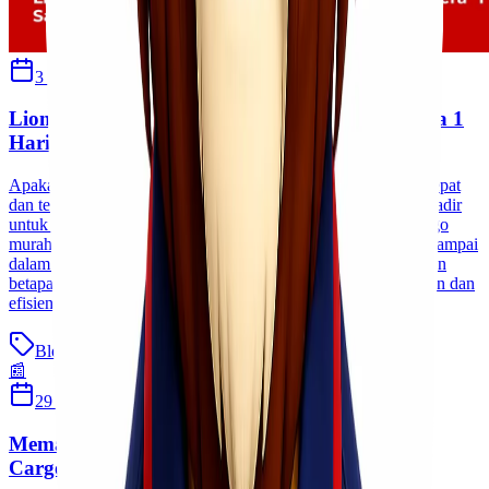
3 September 2024
Habibah Auni
Lionel Express: Cargo Murah Jakarta Sumatera 1
Hari Sampai Tanpa Tambahan Biaya!
Apakah Kawan Lio mencari solusi pengiriman barang yang cepat
dan terjangkau antara Jakarta dan Sumatera? Lionel Express hadir
untuk memenuhi kebutuhan Kawan Lio! Dengan layanan cargo
murah Jakarta Sumatera, pengiriman barang Kawan Lio bisa sampai
dalam waktu hanya satu hari tanpa biaya tambahan. Bayangkan
betapa nyamannya mengirim barang dengan jaminan kecepatan dan
efisiensi. Mari kita telusuri [&hellip;]
Blog
Baca Selengkapnya
📰
29 Januari 2024
Ulfi Khasanah
Memahami Perbedaan dan Proses Pengiriman
Cargo serta Ekspedisi