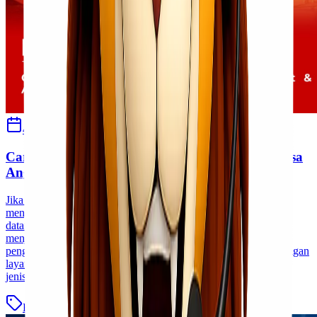
4 September 2024
Habibah Auni
Cargo Murah Jakarta Kupang Sampai Cepat Bisa
Angkut Banyak!
Jika Kawan Lio mencari cara efisien dan terjangkau untuk
mengirimkan barang dari Jakarta ke Kupang, Kawan Lio telah
datang ke tempat yang tepat. Cargo murah Jakarta Kupang kini
menjadi solusi utama bagi banyak orang yang memerlukan
pengiriman cepat tanpa harus merogoh kocek dalam-dalam. Dengan
layanan cargo yang handal, Kawan Lio bisa mengirim berbagai
jenis barang dalam jumlah [&hellip;]
Blog
Baca Selengkapnya