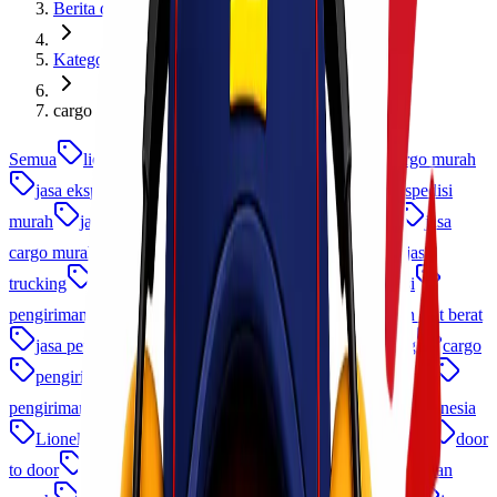
Berita dan Informasi
Kategori
cargo
Semua
lionel express
cargo murah
ekspedisi cargo murah
jasa ekspedisi
jasa cargo
ekspedisi cargo
ekspedisi
murah
jasa kirim barang
jasa ekspedisi terpercaya
jasa
cargo murah
jasa kirim
jasa pengiriman barang
jasa
trucking
logistik indonesia
cargo udara
ekspedisi
pengiriman antar pulau
jasa logistik
jasa pengiriman alat berat
jasa pengiriman
logistik b2b
Pengiriman Barang
cargo
pengiriman frozen food
cargo laut
cargo laut udara
pengiriman cepat
ekspedisi murah indonesia
cargo indonesia
Lionel Cargo
ekspedisi udara
asuransi pengiriman
door
to door
jasa pengiriman cargo
logistik
jasa pengiriman