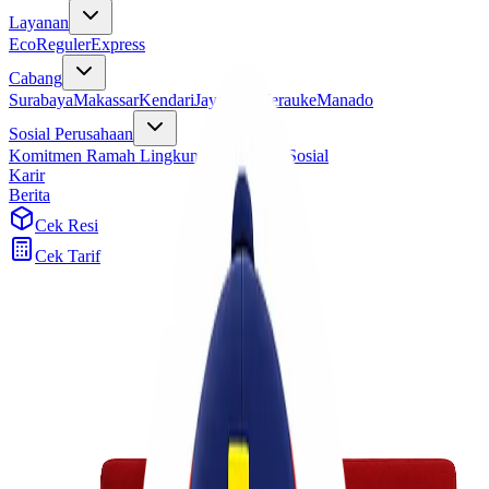
Layanan
Eco
Reguler
Express
Cabang
Surabaya
Makassar
Kendari
Jayapura
Merauke
Manado
Sosial Perusahaan
Komitmen Ramah Lingkungan
Program Sosial
Karir
Berita
Cek Resi
Cek Tarif