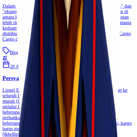
Dalam dunia logistik, seringkali kita mendengar istilah "cargo" dan
"ekspedisi" tanpa sepenuhnya memahami perbedaan mendasar di
antara keduanya. Dalam artikel ini, kita akan menjelaskan dengan
lebih rinci tentang pengiriman cargo dan ekspedisi serta bagaimana
keduanya memainkan peran penting dalam rantai pasok dan
distribusi. 1. Perbedaan Cargo dan Ekspedisi 1.1 Pengertian Cargo
Cargo dapat diartikan sebagai [&hellip;]
Blog
Baca Selengkapnya
📰
28 April 2021
seoexpress
Persyaratan dan Jenis-jenis Cargo
Lionel Express melayani kiriman Door to Door & Port to Port ke
seluruh Indonesia dengan cepat dan aman, serta harga yang
murah (Low Price). Sebelum anda mengirim barang cargo
melalui Lionel Express ada baiknya memahami
beberapa persyaratan dan jenis-jenis cargo yang harus anda
perhatikan. Menurut IATA TACT Rules , secara umum ada
beberapa hal yang perlu diperhatikan untuk menerima kargo, kargo
harus masuk ke dalam kategori Ready For Carriage dengan
[&hellip;]