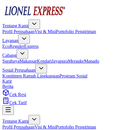
Tentang Kami
Profil Perusahaan
Visi & Misi
Portofolio Pengiriman
Layanan
Eco
Reguler
Express
Cabang
Surabaya
Makassar
Kendari
Jayapura
Merauke
Manado
Sosial Perusahaan
Komitmen Ramah Lingkungan
Program Sosial
Karir
Berita
Cek Resi
Cek Tarif
Tentang Kami
Profil Perusahaan
Visi & Misi
Portofolio Pengiriman