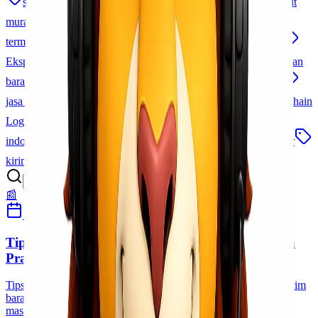
surabaya makassar
trucking surabaya jakarta
cargo laut
murah
jakarta makassar
jasa ekspedisi cargo
ekspedisi
termurah
Cargo Cepat dan Aman
jasa pengiriman cepat
Ekspedisi Laut Udara
pengiriman alat kesehatan
pengiriman
barang besar
cargo antar pulau
jasa kirim barang murah
jasa logistik terpercaya
ekspedisi jakarta morowali
Cold Chain
Logistics
sla logistik
logistik terintegrasi
jasa logistik
indonesia
empu bandara makassar
Lionel Cargo Makassar
kirim barang udara
paket udara
tips pengiriman cargo
📰
12 Desember 2022
Habibah Auni
Tips Kiriman Ekpor Ke Luar Negeri Mudah Dan
Praktis
Tips Kiriman Ekpor Ke Luar Negeri Mudah Dan Praktis Mengirim
barang ke luar negeri atau kiriman ekpor di mata banyak orang
masih terkesan rumit dan memiliki banyak persyaratan. Namun