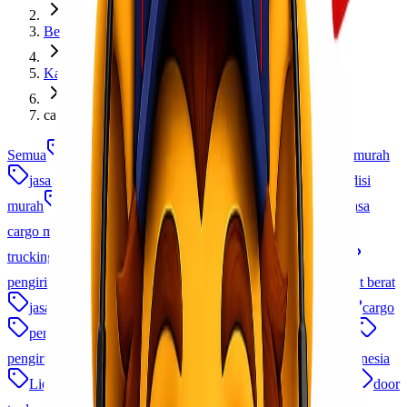
Berita dan Informasi
Kategori
cara kirim barang ke luar negeri
Semua
lionel express
cargo murah
ekspedisi cargo murah
jasa ekspedisi
jasa cargo
ekspedisi cargo
ekspedisi
murah
jasa kirim barang
jasa ekspedisi terpercaya
jasa
cargo murah
jasa kirim
jasa pengiriman barang
jasa
trucking
logistik indonesia
cargo udara
ekspedisi
pengiriman antar pulau
jasa logistik
jasa pengiriman alat berat
jasa pengiriman
logistik b2b
Pengiriman Barang
cargo
pengiriman frozen food
cargo laut
cargo laut udara
pengiriman cepat
ekspedisi murah indonesia
cargo indonesia
Lionel Cargo
ekspedisi udara
asuransi pengiriman
door