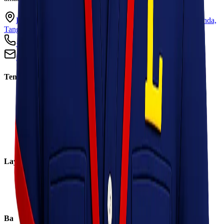
Ruko Garden Square Blok G No. 11-12 Jurumudi baru, Benda,
Tangerang, Banten 15124
+62 813 8838 8182
info@lionelexpress.com
Tentang Kami
Tentang Kami
Visi & Misi
Sosial Perusahaan
Karir
Cabang
Informasi
Layanan
Express
Regular
Eco
Bantuan