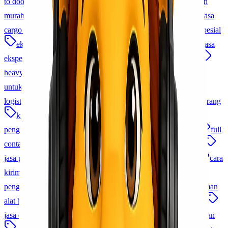
to door
jasa pengiriman cargo
logistik
jasa pengiriman
murah
Cargo Murah Indonesia
ekspedisi terpercaya
jasa
cargo indonesia
distribusi nasional
pengiriman produk spesial
ekspedisi jakarta
pengiriman cargo
kirim barang
jasa
ekspedisi murah
jasa cargo udara
ekspedisi antar pulau
heavy cargo
charter cargo
ekspedisi cepat
pengiriman
untuk bisnis
logistik proyek
Cargo Udara Indonesia
logistik b2b indonesia
jasa kirim perusahaan
distribusi barang
kirim barang lewat udara
jasa pengiriman udara
pengiriman barang elektronik
pengiriman via udara
fcl
full
container load
memilih jasa cargo
cek resi lionel express
jasa pengiriman domestik
tips kirim barang ke luar negeri
cara
kirim barang ke luar negeri
kirim barang ke luar negeri
pengiriman cargo udara
jasa pengiriman pakaian
pengiriman
alat berat
pengiriman sparepart
jasa pengiriman sparepart
jasa ekspedisi jakarta
cargo udara murah
promo pengiriman