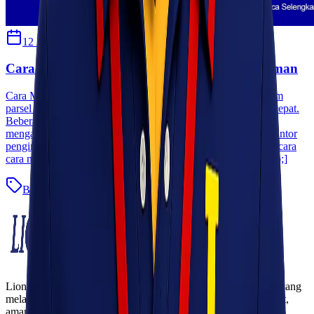
12 Februari 2022
Habibah Auni
Cara Mengirim Barang Keluar Negeri Yang Aman
Cara Mengirim Barang Keluar Negeri Yang Aman – Mengirim
parsel ke luar negeri di zaman modern ini sangat mudah dan cepat.
Beberapa pengiriman juga menawarkan layanan online dan
mengambil barang di rumah. Anda tidak perlu repot lagi ke kantor
pengiriman untuk mengantar barang yang akan dikirim. Berbicara
cara mengirim barang keluar negeri. Kamu perlu tahu [&hellip;]
Blog
Baca Selengkapnya
Lionel Express adalah perusahaan jasa pengiriman terpercaya yang
melayani pengiriman barang ke seluruh Indonesia dengan cepat,
aman, dan harga kompetitif.