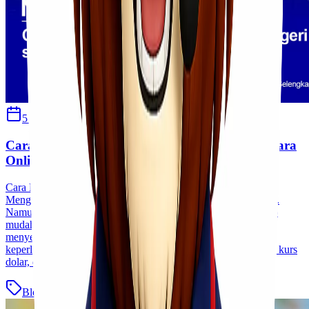
5 April 2022
Habibah Auni
Cara Mudah Kirim Barang Ke Luar Negeri Secara
Online
Cara Mudah Kirim Barang Ke Luar Negeri Secara Online
Mengirim paket ke luar negeri sepertinya sulit dan merepotkan.
Namun ternyata saat ini pengiriman paket ke luar negeri cukup
mudah dan cepat, bisa memakan waktu sehari untuk
menyelesaikannya! Diperlukan syarat-syarat tertentu untuk
keperluan bea dan cukai, seperti mengisi formulir, menghitung kurs
dolar, dokumen untuk lulus [&hellip;]
Blog
Baca Selengkapnya