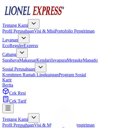
Tentang Kami
Profil Perusahaan
Visi & Misi
Portofolio Pengiriman
Layanan
Eco
Reguler
Express
Cabang
Surabaya
Makassar
Kendari
Jayapura
Merauke
Manado
Sosial Perusahaan
Komitmen Ramah Lingkungan
Program Sosial
Karir
Berita
Cek Resi
Cek Tarif
Tentang Kami
Profil Perusahaan
Visi & Misi
Portofolio Pengiriman