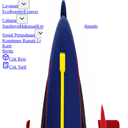
Layanan
Eco
Reguler
Express
Cabang
Surabaya
Makassar
Kendari
Jayapura
Merauke
Manado
Sosial Perusahaan
Komitmen Ramah Lingkungan
Program Sosial
Karir
Berita
Cek Resi
Cek Tarif