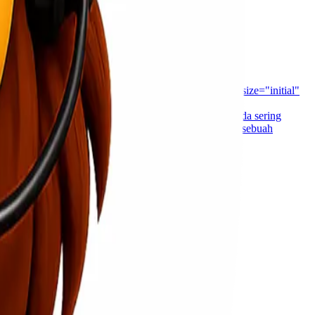
o="{}"][et_pb_row _builder_version="3.25 background_size="initial"
ustom_padding="|||" global_colors_info="{}"
_repeat="repeat" global_colors_info="{}"] Apakah anda sering
dua layanan itu selalu bahkan terbiasa diterapkan oleh sebuah