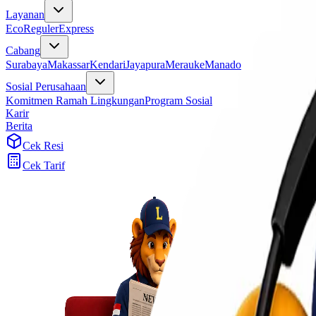
Layanan
Eco
Reguler
Express
Cabang
Surabaya
Makassar
Kendari
Jayapura
Merauke
Manado
Sosial Perusahaan
Komitmen Ramah Lingkungan
Program Sosial
Karir
Berita
Cek Resi
Cek Tarif