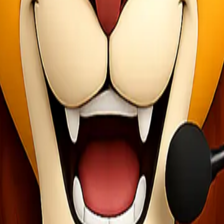
|||false|false" custom_padding="0px||||false|false" global_colors_inf
_colors_info="{}"][et_pb_column type="4_4 _builder_version="3.25 c
background_size="initial" background_position="top_left" background
dak asing lagi dengan istilah layanan port to port dan door to door. Ke