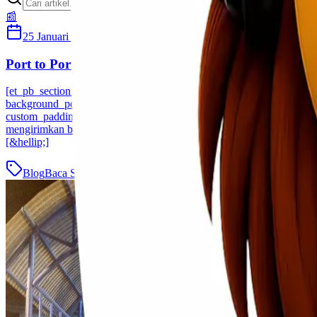
📰
25 Januari 2021
Habibah Auni
Port to Port Dan Door to Door Service
[et_pb_section fb_built="1 _builder_version="4.7.7 custom_margin="|
background_position="top_left" background_repeat="repeat" global
custom_padding__hover="|||"][et_pb_text _builder_version="4.10.3 
mengirimkan barang menggunakan jasa ekspedisi cargo ? pasti sudah ti
[&hellip;]
Blog
Baca Selengkapnya