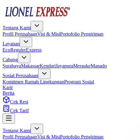
Tentang Kami
Profil Perusahaan
Visi & Misi
Portofolio Pengiriman
Layanan
Eco
Reguler
Express
Cabang
Surabaya
Makassar
Kendari
Jayapura
Merauke
Manado
Sosial Perusahaan
Komitmen Ramah Lingkungan
Program Sosial
Karir
Berita
Cek Resi
Cek Tarif
Tentang Kami
Profil Perusahaan
Visi & Misi
Portofolio Pengiriman