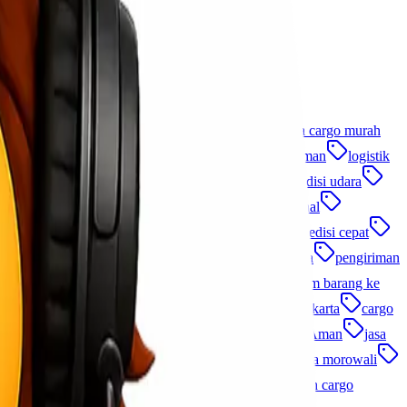
jasa kirim barang
jasa ekspedisi terpercaya
jasa cargo murah
a logistik
jasa pengiriman alat berat
jasa pengiriman
logistik
donesia
cargo indonesia
Lionel Cargo
ekspedisi udara
 terpercaya
jasa cargo indonesia
distribusi nasional
i antar pulau
heavy cargo
charter cargo
ekspedisi cepat
g
kirim barang lewat udara
jasa pengiriman udara
pengiriman
omestik
tips kirim barang ke luar negeri
cara kirim barang ke
repart
jasa pengiriman sparepart
jasa ekspedisi jakarta
cargo
disi cargo
ekspedisi termurah
Cargo Cepat dan Aman
jasa
ang murah
jasa logistik terpercaya
ekspedisi jakarta morowali
kirim barang udara
paket udara
tips pengiriman cargo