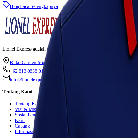
Blog
Baca Selengkapnya
Lionel Express adalah perusahaan jasa pengiriman terpercaya yang me
Ruko Garden Square Blok G No. 11-12 Jurumudi baru, Benda, T
+62 813 8838 8182
info@lionelexpress.com
Tentang Kami
Tentang Kami
Visi & Misi
Sosial Perusahaan
Karir
Cabang
Informasi