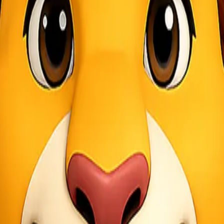
jasa ekspedisi
jasa cargo
ekspedisi cargo
ekspedisi murah
indonesia
cargo udara
ekspedisi
pengiriman antar pulau
jas
rgo laut
cargo laut udara
pengiriman cepat
ekspedisi murah in
stik
jasa pengiriman murah
Cargo Murah Indonesia
ekspedisi
kirim barang
jasa ekspedisi murah
jasa cargo udara
ekspedis
logistik b2b indonesia
jasa kirim perusahaan
distribusi baran
d
memilih jasa cargo
cek resi lionel express
jasa pengiriman d
jasa pengiriman pakaian
pengiriman alat berat
pengiriman spa
 surabaya jakarta
cargo laut murah
jakarta makassar
jasa ekspe
tan
pengiriman barang besar
cargo antar pulau
jasa kirim bar
istik indonesia
empu bandara makassar
Lionel Cargo Makassar