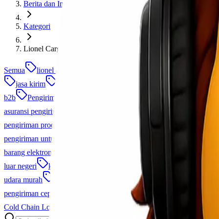
Berita dan Informasi
Kategori
Lionel Cargo Makassar
Semua
lionel express
cargo murah
ekspedisi cargo murah
jasa kirim
jasa pengiriman barang
jasa trucking
logistik 
b2b
Pengiriman Barang
cargo
pengiriman frozen food
ca
asuransi pengiriman
door to door
jasa pengiriman cargo
logi
pengiriman produk spesial
ekspedisi jakarta
pengiriman cargo
pengiriman untuk bisnis
logistik proyek
Cargo Udara Indonesia
barang elektronik
pengiriman via udara
fcl
full container loa
luar negeri
kirim barang ke luar negeri
pengiriman cargo udara
udara murah
promo pengiriman
surabaya makassar
trucking
pengiriman cepat
Ekspedisi Laut Udara
pengiriman alat keseha
Cold Chain Logistics
sla logistik
logistik terintegrasi
jasa log