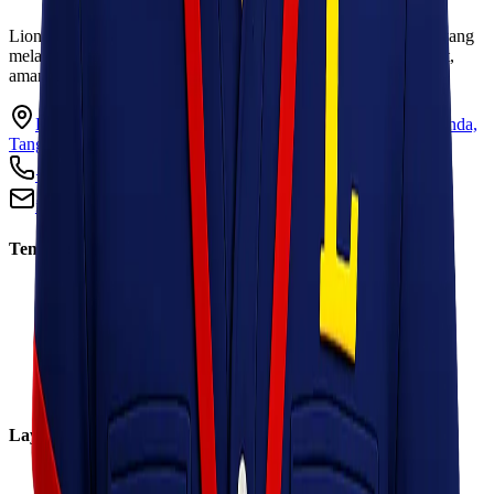
Lionel Express adalah perusahaan jasa pengiriman terpercaya yang
melayani pengiriman barang ke seluruh Indonesia dengan cepat,
aman, dan harga kompetitif.
Ruko Garden Square Blok G No. 11-12 Jurumudi baru, Benda,
Tangerang, Banten 15124
+62 813 8838 8182
info@lionelexpress.com
Tentang Kami
Tentang Kami
Visi & Misi
Sosial Perusahaan
Karir
Cabang
Informasi
Layanan
Express