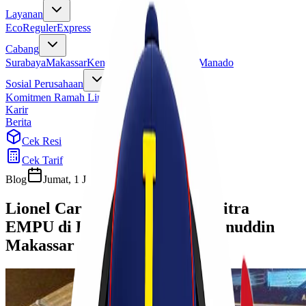
Layanan
Eco
Reguler
Express
Cabang
Surabaya
Makassar
Kendari
Jayapura
Merauke
Manado
Sosial Perusahaan
Komitmen Ramah Lingkungan
Program Sosial
Karir
Berita
Cek Resi
Cek Tarif
Blog
Jumat, 1 Januari 2021
Habibah Auni
Lionel Cargo resmi menjadi Mitra
EMPU di Bandara Sultan Hasanuddin
Makassar