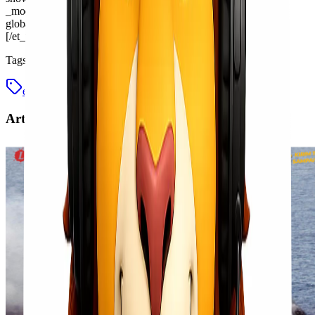
_module_preset=”default” box_shadow_style_image=”preset2″
global_colors_info=”{}”][/et_pb_gallery][/et_pb_column]
[/et_pb_row][/et_pb_section]
Tags
empu bandara makassar
Lionel Cargo Makassar
Artikel Terkait