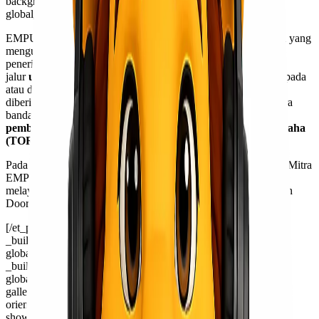
background_position=”top_left” background_repeat=”repeat”
global_colors_info=”{}”]
EMPU (Ekspedi Muatan Pesawat Udara) adalah sebuah usaha yang
mengurus dokumen dan pekerjaan yang berhubungan dengan
penerimaan dan
pengiriman muatan
yang dibawa melalui
jalur
udara
menggunakan
pesawat udara
untuk diberikan kepada
atau diterima dari perusahaan
penerbangan
untuk kemudian
diberikan kepada si pemilik barang. EMPU ini merupakan mitra
bandara udara setempat yang telah melalui seleksi dengan cara
pembandingan sesuai persyaratan Dokumen Teknis Berusaha
(TOR)
bandara setempat.
Pada tanggal 1 Januari 2021 Lionel Cargo telah resmi menjadi Mitra
EMPU Bandara Sultan Hasaddin Makassar. dan Lionel Cargo
melayani pengiriman barang via udara baik Port to Port maupun
Door to Door keseluruh wilayah Indonesia.
[/et_pb_text][/et_pb_column][/et_pb_row][et_pb_row
_builder_version=”4.16″ _module_preset=”default”
global_colors_info=”{}”][et_pb_column type=”4_4″
_builder_version=”4.16″ _module_preset=”default”
global_colors_info=”{}”][et_pb_gallery
gallery_ids=”2268,2269,2270″ posts_number=”3″
orientation=”portrait” show_title_and_caption=”off”
show_pagination=”off” _builder_version=”4.16″