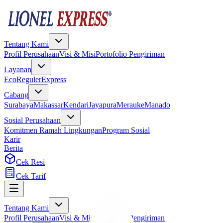
Tentang Kami
Profil Perusahaan
Visi & Misi
Portofolio Pengiriman
Layanan
Eco
Reguler
Express
Cabang
Surabaya
Makassar
Kendari
Jayapura
Merauke
Manado
Sosial Perusahaan
Komitmen Ramah Lingkungan
Program Sosial
Karir
Berita
Cek Resi
Cek Tarif
Tentang Kami
Profil Perusahaan
Visi & Misi
Portofolio Pengiriman