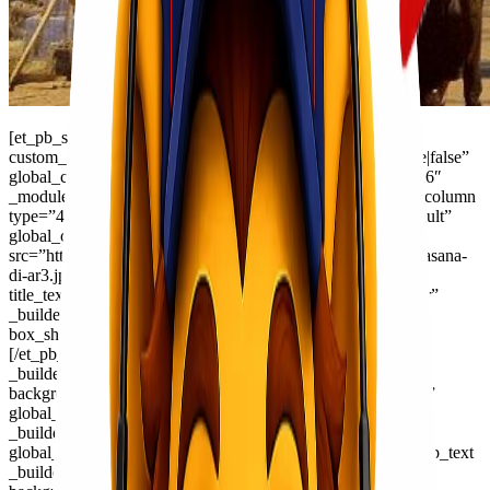
[et_pb_section fb_built=”1″ _builder_version=”4.16″
custom_margin=”||||false|false” custom_padding=”0px||||false|false”
global_colors_info=”{}”][et_pb_row _builder_version=”4.16″
_module_preset=”default” global_colors_info=”{}”][et_pb_column
type=”4_4″ _builder_version=”4.16″ _module_preset=”default”
global_colors_info=”{}”][et_pb_image
src=”https://lionelcargo.com/wp-content/uploads/2021/01/suasana-
di-ar3.jpg” alt=”kirim barang via udara di makassar”
title_text=”kirim barang via udara di makassar” align=”center”
_builder_version=”4.16″ _module_preset=”default”
box_shadow_style=”preset2″ global_colors_info=”{}”]
[/et_pb_image][/et_pb_column][/et_pb_row][et_pb_row
_builder_version=”4.16″ background_size=”initial”
background_position=”top_left” background_repeat=”repeat”
global_colors_info=”{}”][et_pb_column type=”4_4″
_builder_version=”4.16″ custom_padding=”|||”
global_colors_info=”{}” custom_padding__hover=”|||”][et_pb_text
_builder_version=”4.16″ background_size=”initial”