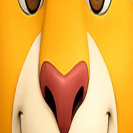
nting?
 dalam masyarakat. Ketika seseorang kehilangan orang terkasih, situasi
ga.
ya melibatkan berbagai aspek penting seperti prosedur hukum dan pemen
ional bagi keluarga yang berduka. Mereka dapat fokus pada proses be
i lokasi di seluruh Indonesia. Hal ini menjamin bahwa setiap orang da
n, dan terorganisir dengan baik. Ini adalah bentuk dukungan nyata saat 
Jenazah
ian khusus. Setiap daerah mungkin memiliki kebijakan dan prosedur se
an. Dokumen ini sangat penting sebagai bukti identitas dan penyebab
 Express. Mereka memiliki pengalaman dalam menangani berbagai aspek 