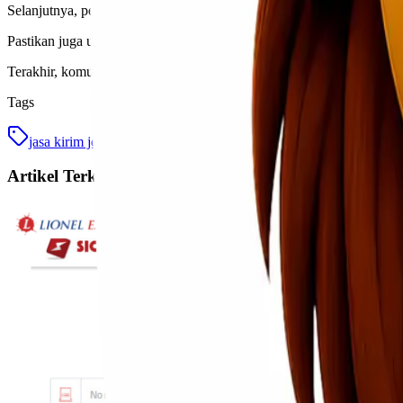
Selanjutnya, persiapkan alat transportasi yang sesuai. Jenazah haru
Pastikan juga untuk mematuhi semua persyaratan dari pihak berwenang 
Terakhir, komunikasi dengan keluarga atau pihak penerima sangat penti
Tags
jasa kirim jenazah
kirim jenazah
lionel express
Artikel Terkait