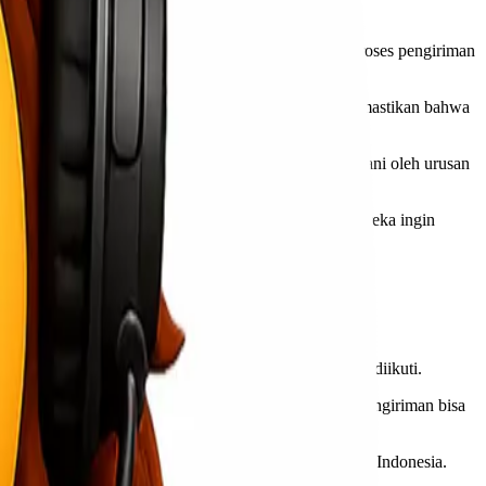
 tersebut sudah cukup berat tanpa harus memikirkan proses pengiriman
uhan syarat-syarat kesehatan. Layanan profesional memastikan bahwa
rduka dan penghormatan terakhir tanpa harus terbebani oleh urusan
pat kembali ke tempat asalnya atau tempat di mana mereka ingin
masa sulit tiba dalam hidup kita.
ndiri, tetapi ada beberapa langkah umum yang perlu diikuti.
 meninggalnya almarhum. Tanpa dokumen ini, proses pengiriman bisa
logistik dan peraturan yang berlaku di setiap wilayah Indonesia.