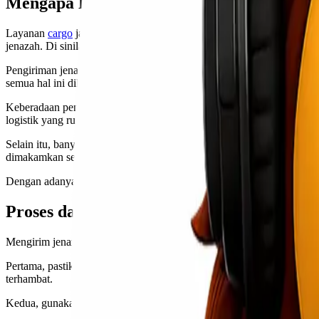
Mengapa Layanan Jasa Kirim Jenazah Pe
Layanan
cargo
jasa kirim jenazah memiliki peran yang sangat krusial
jenazah. Di sinilah layanan ini hadir untuk meringankan beban keluar
Pengiriman jenazah tidak hanya sekadar transportasi fisik. Prosesn
semua hal ini dilakukan dengan benar.
Keberadaan penyedia jasa kirim jenazah memberikan kenyamanan emos
logistik yang rumit.
Selain itu, banyak layanan menawarkan pilihan pengiriman ke berbaga
dimakamkan sesuai permintaan keluarga atau tradisi setempat.
Dengan adanya layanan ini, proses berpindah menjadi lebih cepat, ama
Proses dan Persyaratan untuk Mengirim 
Mengirim jenazah adalah proses yang kompleks dan memerlukan perhat
Pertama, pastikan untuk mengurus dokumen resmi seperti akta kemati
terhambat.
Kedua, gunakan layanan jasa kirim jenazah terpercaya seperti Lionel