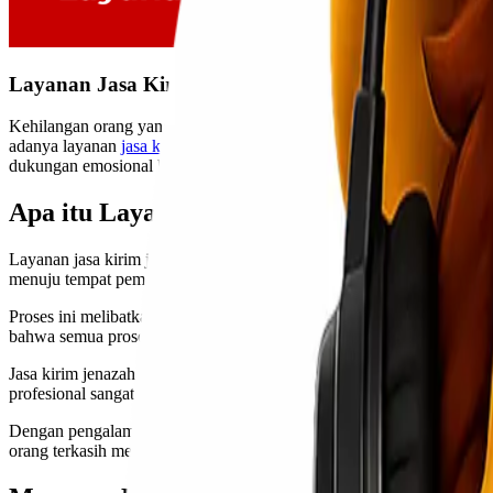
Layanan Jasa Kirim Jenazah Seluruh Indonesia
Kehilangan orang yang kita cintai adalah salah satu momen tersedih
adanya layanan
jasa kirim jenazah
lionel express, semua urusan terse
dukungan emosional bagi keluarga yang ditinggalkan. Mari kita telus
Apa itu Layanan Jasa Kirim Jenazah?
Layanan jasa kirim jenazah adalah layanan yang menyediakan fasilitas
menuju tempat pemakaman atau krematorium.la
Proses ini melibatkan berbagai aspek penting. Selain transportasi, l
bahwa semua prosedur dilakukan sesuai dengan hukum dan peraturan
Jasa kirim jenazah hadir untuk memberikan kemudahan bagi keluarga dal
profesional sangat membantu meringankan beban tersebut.
Dengan pengalaman dan keahlian di bidangnya, mereka akan menanga
orang terkasih mereka diperlakukan dengan baik selama proses perjalan