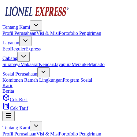
Tentang Kami
Profil Perusahaan
Visi & Misi
Portofolio Pengiriman
Layanan
Eco
Reguler
Express
Cabang
Surabaya
Makassar
Kendari
Jayapura
Merauke
Manado
Sosial Perusahaan
Komitmen Ramah Lingkungan
Program Sosial
Karir
Berita
Cek Resi
Cek Tarif
Tentang Kami
Profil Perusahaan
Visi & Misi
Portofolio Pengiriman