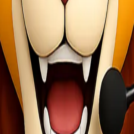
s ditempatkan dalam peti mati yang memenuhi standar kesehatan dan kes
setempat. Ini termasuk izin dari rumah sakit atau otoritas terkait se
ng agar seluruh proses berjalan lancar tanpa kendala berarti selama mas