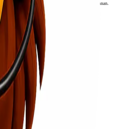
elamatan agar tidak menimbulkan masalah selama perjalanan.
belum melakukan pengiriman.
a sulit ini.