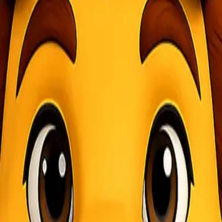
 dalam hidup. Dalam masa berduka ini, proses pengiriman jenazah seri
but bisa menjadi lebih mudah dan teratur. Layanan ini tidak hanya me
uri lebih jauh tentang pentingnya layanan ini dan bagaimana cara memi
 untuk memindahkan jenazah dari satu lokasi ke lokasi lain. Ini bisa 
ayanan ini juga biasanya mencakup penanganan administratif seperti pe
 yang berlaku.
am situasi sulit. Ketika berduka, pikiran sering kali tidak fokus pada 
ni semua kebutuhan terkait pengiriman jenazah secara hormat dan pe
an terakhir ini.