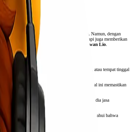
ngkali menjadi hal yang sulit dan membingungkan. Namun, dengan
mbantu memindahkan jenazah ke lokasi tujuan, tetapi juga memberikan
lih penyedia jasa yang tepat untuk kebutuhan
Kawan Lio
.
mencakup pengiriman dari rumah duka, rumah sakit, atau tempat tinggal
ngurusan dokumen resmi dan izin yang diperlukan. Hal ini memastikan
rincian logistik. Oleh karena itu, keberadaan penyedia jasa
nuh perhatian. Keluarga dapat merasa tenang mengetahui bahwa