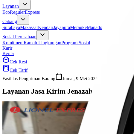
Layanan
Eco
Reguler
Express
Cabang
Surabaya
Makassar
Kendari
Jayapura
Merauke
Manado
Sosial Perusahaan
Komitmen Ramah Lingkungan
Program Sosial
Karir
Berita
Cek Resi
Cek Tarif
Fasilitas Pengiriman Barang
Jumat, 9 Mei 2025
Sherly
Layanan Jasa Kirim Jenazah Seluruh Indo