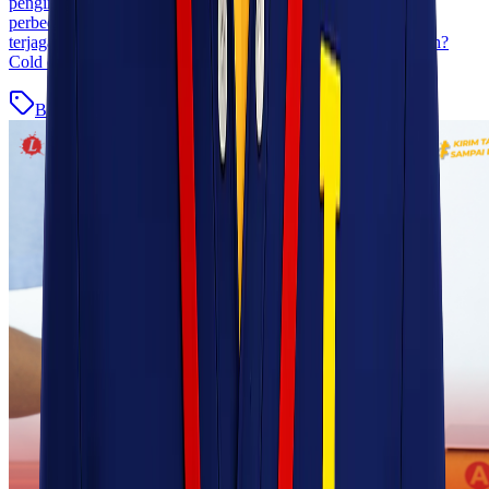
pengiriman barang berdasarkan kebutuhan suhu. Memahami
perbedaan keduanya sangat penting agar kualitas produk tetap
terjaga hingga sampai ke tangan penerima. Apa Itu Cold Chain?
Cold chain adalah sistem logistik yang [&hellip;]
Blog
Baca Selengkapnya