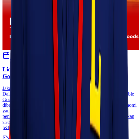
11 Juni 2026
Sherly
Lionel Express Melayani Pengiriman Valuable
Goods
Jakarta Solusi Pengiriman Aman untuk Barang Bernilai Tinggi,
Dalam industri logistik, pengiriman barang bernilai tinggi (Valuable
Goods) memerlukan standar penanganan yang lebih ketat
dibandingkan pengiriman cargo biasa. Selain memiliki nilai ekonomi
yang tinggi, barang-barang ini juga memiliki risiko kehilangan,
pencurian, atau kerusakan yang lebih besar sehingga membutuhkan
sistem pengamanan dan pengawasan khusus selama proses
[&hellip;]