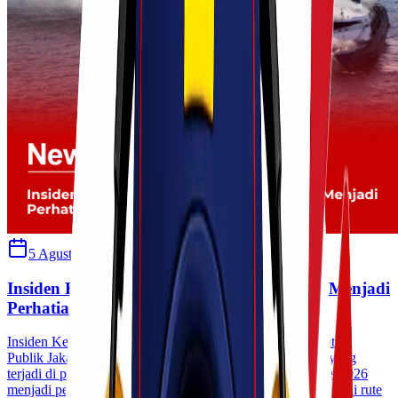
5 Agustus 2026
Sherly
Insiden Kebakaran KM Mutiara Sentosa II Menjadi
Perhatian Publik
Insiden Kebakaran KM Mutiara Sentosa II Menjadi Perhatian
Publik Jakarta Insiden kebakaran KM Mutiara Sentosa II yang
terjadi di perairan utara Sumenep, Madura, pada 2 Agustus 2026
menjadi perhatian masyarakat Indonesia. Kapal yang melayani rute