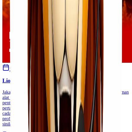
25 Juni 2026
Sherly
Lionel Express Solusi Pengiriman Alat Pertanian
Jakarta Dalam sektor pertanian modern, kebutuhan akan pengiriman
alat pertanian yang cepat, aman, dan tepat waktu menjadi faktor
penting dalam menjaga produktivitas usaha. Mulai dari mesin
pertanian, pompa air, sprayer, traktor mini, hingga berbagai suku
cadang pertanian membutuhkan penanganan logistik yang
profesional agar tiba di lokasi tujuan dalam kondisi optimal. Di
sinilah Lionel Express [&hellip;]