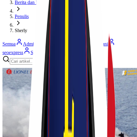
Berita dan Informasi
Penulis
Sherly
Semua
Admin Lionel
Cherryn
Habibah Auni
seoexpress
Sherly
Ulfi Khasanah