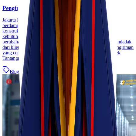
Pengiriman Mendesak untuk Proyek Penting
Jakarta Dalam dunia bisnis, keterlambatan pengiriman dapat
berdampak besar terhadap kelancaran proyek. Baik proyek
konstruksi, manufaktur, event, maupun instalasi peralatan,
kebutuhan pengiriman mendesak sering kali muncul karena
perubahan jadwal, kekurangan material, atau permintaan mendadak
dari klien. Saat deadline semakin dekat, memilih layanan pengiriman
yang cepat dan terpercaya menjadi kunci keberhasilan proyek.
Tantangan Pengiriman Saat [&hellip;]
Blog
Baca Selengkapnya