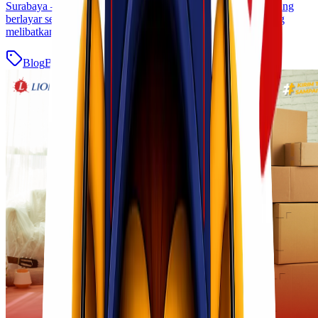
Surabaya – Makassar tersebut mengalami kebakaran saat sedang
berlayar sehingga memicu proses evakuasi besar-besaran yang
melibatkan Basarnas, TNI AL, [&hellip;]
Blog
Baca Selengkapnya