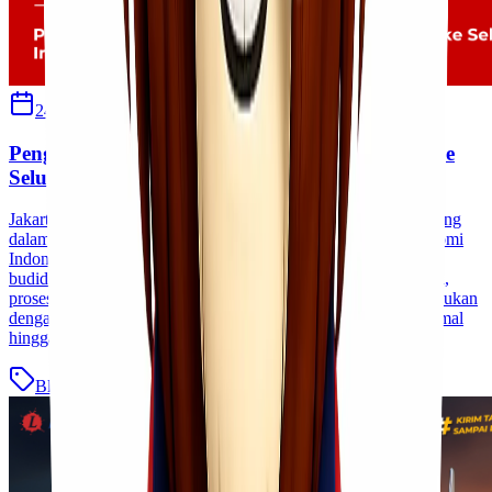
24 Juni 2026
Sherly
Pengiriman Bibit Perkebunan dan Agriculture ke
Seluruh Indonesia
Jakarta Industri pertanian dan perkebunan memiliki peran penting
dalam mendukung ketahanan pangan serta pertumbuhan ekonomi
Indonesia. Salah satu faktor yang menentukan keberhasilan
budidaya adalah kualitas bibit yang digunakan. Oleh karena itu,
proses pengiriman bibit perkebunan dan agriculture harus dilakukan
dengan penanganan khusus agar bibit tetap dalam kondisi optimal
hingga tiba di lokasi tujuan. Pentingnya [&hellip;]
Blog
Baca Selengkapnya