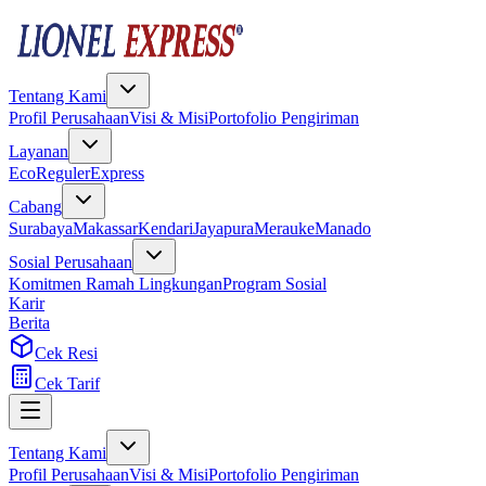
Tentang Kami
Profil Perusahaan
Visi & Misi
Portofolio Pengiriman
Layanan
Eco
Reguler
Express
Cabang
Surabaya
Makassar
Kendari
Jayapura
Merauke
Manado
Sosial Perusahaan
Komitmen Ramah Lingkungan
Program Sosial
Karir
Berita
Cek Resi
Cek Tarif
Tentang Kami
Profil Perusahaan
Visi & Misi
Portofolio Pengiriman