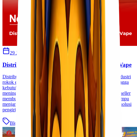
29 Juli 2026
Sherly
Distribusi Pengiriman Rokok Elektronik atau Vape
Distribusi Pengiriman Rokok Elektronik atau Vape Jakarta Industri
rokok elektrik atau vape di Indonesia terus berkembang, sehingga
kebutuhan distribusi produk ke berbagai daerah juga semakin
meningkat. Distributor, importir, pemilik toko vape, hingga reseller
membutuhkan layanan pengiriman yang cepat, aman, dan mampu
menjangkau seluruh Indonesia. Lionel Express hadir sebagai solusi
pengiriman cargo yang melayani pengiriman [&hellip;]
Blog
Baca Selengkapnya