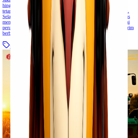
hingga tanaman produktif memerlukan penanganan khusus agar
tetap hidup, sehat, dan tiba di lokasi tujuan dalam kondisi terbaik.
Selain memperhatikan kemasan, pengiriman tumbuhan juga harus
mengikuti peraturan karantina yang berlaku di Indonesia. Sebagai
perusahaan ekspedisi terpercaya, Lionel Express melayani pengirim
berbagai jenis tumbuhan ke seluruh Indonesia [&hellip;]
Blog
Baca Selengkapnya