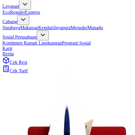
Layanan
Eco
Reguler
Express
Cabang
Surabaya
Makassar
Kendari
Jayapura
Merauke
Manado
Sosial Perusahaan
Komitmen Ramah Lingkungan
Program Sosial
Karir
Berita
Cek Resi
Cek Tarif