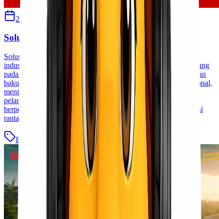
27 Juli 2026
Sherly
Solusi Logistik untuk Perusahaan Manufaktur
Solusi Logistik untuk Perusahaan Manufaktur Jakarta Dalam
industri manufaktur, kelancaran proses produksi sangat bergantung
pada sistem logistik yang andal. Keterlambatan pengiriman bahan
baku maupun distribusi produk jadi dapat menghambat operasional,
meningkatkan biaya produksi, hingga mengurangi kepuasan
pelanggan. Oleh karena itu, memilih mitra logistik yang
berpengalaman menjadi langkah penting untuk menjaga efisiensi
rantai pasok. Sebagai [&hellip;]
Blog
Baca Selengkapnya