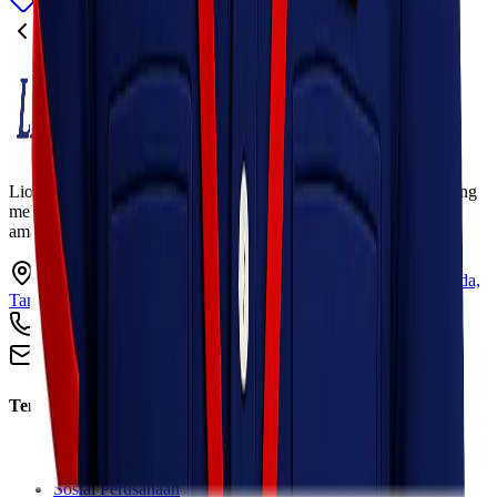
Blog
Baca Selengkapnya
1
2
3
…
Lionel Express adalah perusahaan jasa pengiriman terpercaya yang
melayani pengiriman barang ke seluruh Indonesia dengan cepat,
aman, dan harga kompetitif.
Ruko Garden Square Blok G No. 11-12 Jurumudi baru, Benda,
Tangerang, Banten 15124
+62 813 8838 8182
info@lionelexpress.com
Tentang Kami
Tentang Kami
Visi & Misi
Sosial Perusahaan