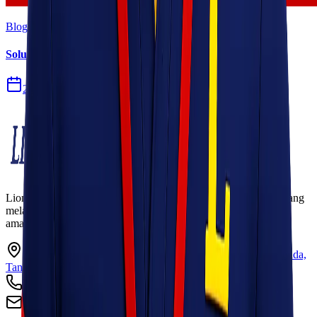
Blog
Solusi Logistik untuk Perusahaan Manufaktur
27 Jul 2026
Lionel Express adalah perusahaan jasa pengiriman terpercaya yang
melayani pengiriman barang ke seluruh Indonesia dengan cepat,
aman, dan harga kompetitif.
Ruko Garden Square Blok G No. 11-12 Jurumudi baru, Benda,
Tangerang, Banten 15124
+62 813 8838 8182
info@lionelexpress.com