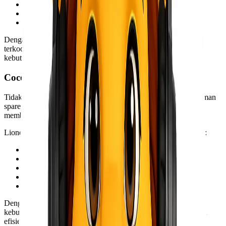
Trucking
Project Cargo
Heavy Cargo
Dengan dukungan jaringan operasional dan handling yang
terkoordinasi, pengiriman dapat dilakukan lebih efektif untuk
kebutuhan bisnis skala kecil maupun besar.
Cocok untuk Kebutuhan B2B
Tidak semua pengiriman memiliki karakter yang sama. Pengiriman
sparepart, alat proyek, mesin industri, hingga barang retail
membutuhkan penanganan yang berbeda.
Lionel Express mendukung kebutuhan pengiriman B2B seperti:
Pengiriman sparepart urgent
Distribusi barang antar cabang
Pengiriman alat berat & project cargo
Pengiriman material industri
Support logistik untuk area tambang & site project
Dengan sistem handling yang menyesuaikan jenis barang dan
kebutuhan customer, proses pengiriman menjadi lebih aman dan
efisien.