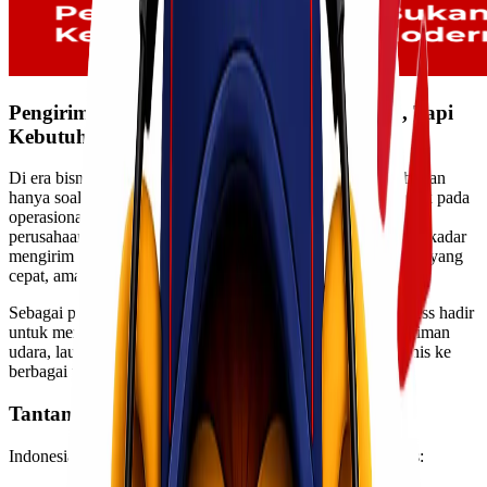
Pengiriman Cepat Bukan Lagi Kemewahan, Tapi
Kebutuhan Bisnis Modern
Di era bisnis yang serba cepat, keterlambatan pengiriman bukan
hanya soal barang datang lebih lama — tetapi bisa berdampak pada
operasional, produksi, hingga kepuasan customer. Karena itu,
perusahaan kini membutuhkan partner logistik yang bukan sekadar
mengirim barang, tetapi mampu memberikan solusi distribusi yang
cepat, aman, dan terukur.
Sebagai perusahaan
jasa pengiriman domestik
, Lionel Express hadir
untuk menjawab kebutuhan tersebut melalui layanan pengiriman
udara, laut, hingga trucking yang mendukung distribusi bisnis ke
berbagai wilayah Indonesia.
Tantangan Distribusi di Indonesia
Indonesia memiliki tantangan logistik yang cukup kompleks: