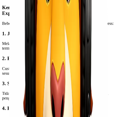
Kenapa Banyak Perusahaan Memilih Lionel
Express?
Beberapa alasan perusahaan menggunakan layanan Lionel Express:
1. Jangkauan Luas
Melayani pengiriman domestik ke berbagai wilayah Indonesia
termasuk Indonesia Timur.
2. Pilihan Layanan Fleksibel
Customer dapat memilih layanan udara, laut, maupun trucking
sesuai kebutuhan budget dan estimasi pengiriman.
3. Support Barang Project & Heavy Cargo
Tidak hanya pengiriman reguler, Lionel Express juga menangani
pengiriman skala proyek.
4. Fast Response & Monitoring