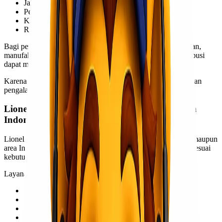
Jarak antar pulau yang jauh
Perbedaan akses transportasi di tiap daerah
Kebutuhan pengiriman cepat untuk industri tertentu
Risiko keterlambatan akibat jadwal kapal atau flight
Bagi perusahaan yang bergerak di bidang retail, pertambangan,
manufaktur, F&B, hingga project cargo, keterlambatan distribusi
dapat menyebabkan kerugian besar.
Karena itu, memilih partner logistik yang memiliki jaringan dan
pengalaman menjadi hal yang sangat penting.
Lionel Express Support Pengiriman ke Seluruh
Indonesia
Lionel Express melayani pengiriman ke berbagai kota besar maupun
area Indonesia Timur dengan pilihan layanan yang fleksibel sesuai
kebutuhan customer.
Layanan yang tersedia meliputi:
Air Freight (pengiriman udara)
Sea Freight
Port to Port
Door to Door