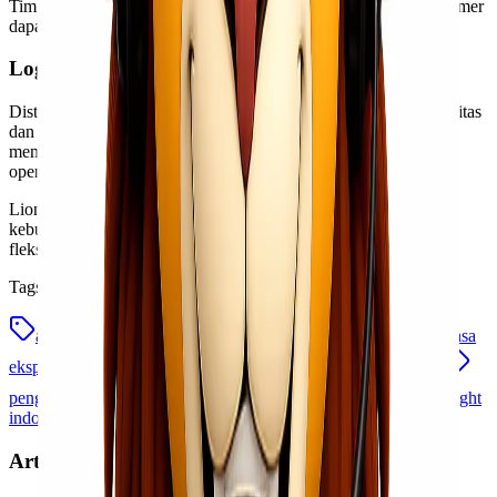
Tim operasional membantu update proses pengiriman agar customer
dapat memonitor barang dengan lebih mudah.
Logistik yang Tepat Membantu Bisnis Tumbuh
Distribusi yang lancar membantu perusahaan menjaga produktivitas
dan memenuhi kebutuhan customer tepat waktu. Karena itu,
memilih
partner logistik
yang tepat bukan lagi sekadar biaya
operasional, tetapi bagian penting dari strategi bisnis.
Lionel Express hadir sebagai solusi pengiriman domestik untuk
kebutuhan bisnis yang membutuhkan kecepatan, keamanan, dan
fleksibilitas pengiriman.
Tags
air freight indonesia
cargo indonesia
heavy cargo
jasa
ekspedisi bisnis
jasa pengiriman domestik
lionel express
pengiriman b2b
pengiriman cepat
project cargo
sea freight
indonesia
Artikel Terkait