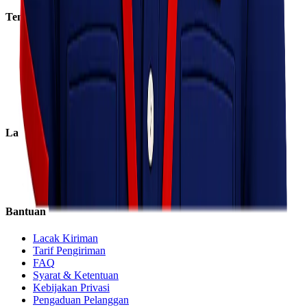
Tentang Kami
Tentang Kami
Visi & Misi
Sosial Perusahaan
Karir
Cabang
Informasi
Layanan
Express
Regular
Eco
Bantuan
Lacak Kiriman
Tarif Pengiriman
FAQ
Syarat & Ketentuan
Kebijakan Privasi
Pengaduan Pelanggan