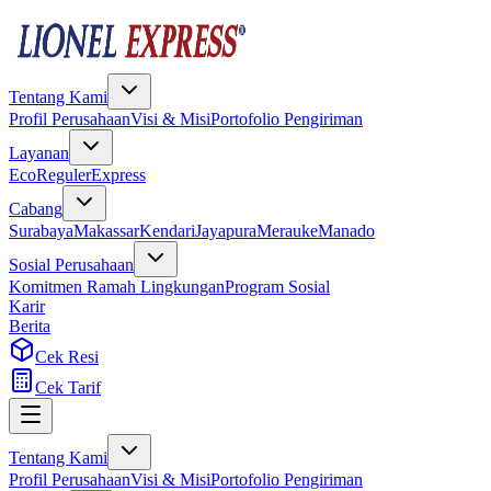
Tentang Kami
Profil Perusahaan
Visi & Misi
Portofolio Pengiriman
Layanan
Eco
Reguler
Express
Cabang
Surabaya
Makassar
Kendari
Jayapura
Merauke
Manado
Sosial Perusahaan
Komitmen Ramah Lingkungan
Program Sosial
Karir
Berita
Cek Resi
Cek Tarif
Tentang Kami
Profil Perusahaan
Visi & Misi
Portofolio Pengiriman