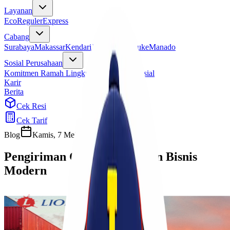
Layanan
Eco
Reguler
Express
Cabang
Surabaya
Makassar
Kendari
Jayapura
Merauke
Manado
Sosial Perusahaan
Komitmen Ramah Lingkungan
Program Sosial
Karir
Berita
Cek Resi
Cek Tarif
Blog
Kamis, 7 Mei 2026
Sherly
Pengiriman Cepat Kebutuhan Bisnis
Modern