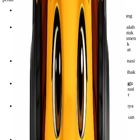
Pengaturan dan Penjadwalan Pengiriman:
EMKL
menerima pesanan dan mengatur jadwal pengiriman barang
sesuai dengan ketersediaan kapal dan kapasitas muatan.
Penanganan Dokumen dan Administrasi:
Ini adalah salah
satu tugas krusial EMKL. Mereka bertanggung jawab untuk
mengurus semua dokumen yang diperlukan, seperti dokumen
bea cukai, dokumen pelayaran, dan surat jalan, baik untuk
proses ekspor maupun impor. Ini memastikan barang dapat
melewati proses kepabeanan dengan lancar.
Koordinasi dengan Berbagai Pihak:
EMKL berkoordinasi
dengan berbagai pihak terkait, termasuk perusahaan
pelayaran, pihak pelabuhan, agen bea cukai, dan pihak-pihak
lain yang terlibat dalam rantai pasok.
Penyediaan Kontainer dan Penataan Barang (Stuffing):
EMKL dapat membantu menyediakan kontainer yang sesuai
dan mengatur proses pemuatan barang ke dalam kontainer
(stuffing) di gudang pengirim.
Pemilihan Moda Transportasi:
Meskipun fokus utamanya
adalah kapal laut, EMKL juga dapat membantu dalam
pemilihan moda transportasi lain (darat) untuk mengantarkan
barang dari gudang pengirim ke pelabuhan, atau dari
pelabuhan tujuan ke gudang penerima (layanan
door-to-
door
).
Pelacakan dan Pemantauan Barang:
Beberapa EMKL