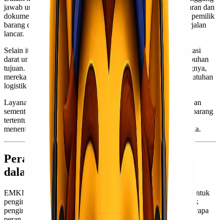
jawab untuk memastikan kepatuhan terhadap regulasi pelayaran dan
dokumen yang diperlukan. Mereka menjadi jembatan antara pemilik
barang dan pihak pelabuhan, sehingga segala sesuatunya berjalan
lancar.
Selain itu, EMKL memiliki berbagai fasilitas seperti transportasi
darat untuk mendukung distribusi barang setelah tiba di pelabuhan
tujuan. Dengan jaringan yang luas dan pengalaman di bidangnya,
mereka mampu menawarkan solusi efisien bagi berbagai kebutuhan
logistik.
Layanan yang ditawarkan oleh EMKL mencakup penyimpanan
sementara (warehouse) serta penanganan khusus untuk jenis barang
tertentu. Hal ini membuat pengguna jasa lebih mudah dalam
menentukan pilihan sesuai dengan karakteristik muatan mereka.
Peran dan Tanggung Jawab EMKL
dalam Jasa Pengiriman
EMKL memiliki peran vital dalam industri logistik, terutama untuk
pengiriman barang dengan muatan berat atau besar, serta untuk
pengiriman antar pulau atau antar negara. Berikut adalah beberapa
peran dan tanggung jawab utama EMKL: