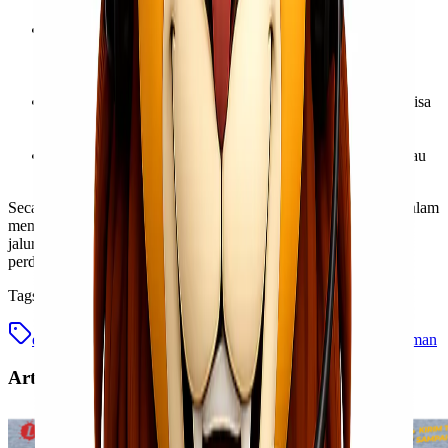
muatan besar dan berat.
Kapasitas Muatan Besar:
Kapal laut memiliki kapasitas
muatan yang sangat besar, sehingga EMKL cocok untuk
pengiriman barang dalam jumlah banyak atau berdimensi
besar.
Fleksibilitas Jenis Barang:
Hampir semua jenis barang bisa
dikirim melalui jalur laut, termasuk barang yang tidak bisa
dikirim via darat atau udara.
Jangkauan Luas:
EMKL melayani pengiriman antar pulau
dan antar negara, menjangkau area yang luas.
Secara keseluruhan, EMKL berperan sebagai fasilitator utama dalam
memastikan kelancaran dan efisiensi pengiriman barang melalui
jalur laut, yang sangat penting bagi bisnis yang terlibat dalam
perdagangan antar wilayah atau internasional.
Tags
emkl adalah
istilah emkl
jasa ekspedisi
jasa pengiriman
Artikel Terkait