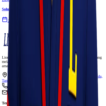
Solusi Logistik untuk Perusahaan Manufaktur
27 Jul 2026
Lionel Express adalah perusahaan jasa pengiriman terpercaya yang
melayani pengiriman barang ke seluruh Indonesia dengan cepat,
aman, dan harga kompetitif.
Ruko Garden Square Blok G No. 11-12 Jurumudi baru, Benda,
Tangerang, Banten 15124
+62 813 8838 8182
info@lionelexpress.com
Tentang Kami