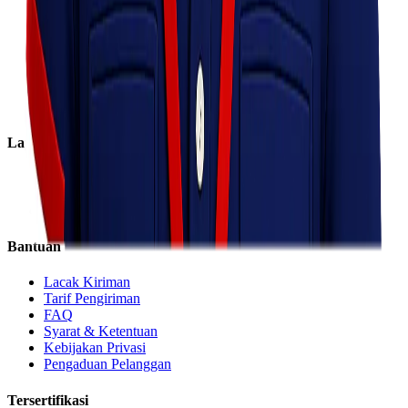
Tentang Kami
Visi & Misi
Sosial Perusahaan
Karir
Cabang
Informasi
Layanan
Express
Regular
Eco
Bantuan
Lacak Kiriman
Tarif Pengiriman
FAQ
Syarat & Ketentuan
Kebijakan Privasi
Pengaduan Pelanggan
Tersertifikasi