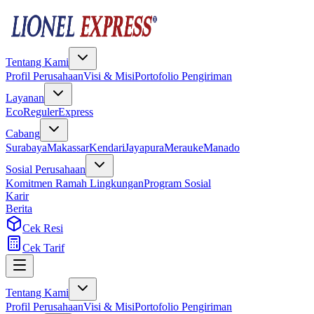
Tentang Kami
Profil Perusahaan
Visi & Misi
Portofolio Pengiriman
Layanan
Eco
Reguler
Express
Cabang
Surabaya
Makassar
Kendari
Jayapura
Merauke
Manado
Sosial Perusahaan
Komitmen Ramah Lingkungan
Program Sosial
Karir
Berita
Cek Resi
Cek Tarif
Tentang Kami
Profil Perusahaan
Visi & Misi
Portofolio Pengiriman