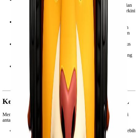
menyediakan layanan pelacakan untuk memantau posisi dan
status barang selama perjalanan, memberikan informasi terkini
kepada pengirim dan penerima.
Negosiasi Tarif:
EMKL seringkali memiliki kemampuan
untuk menegosiasikan tarif pengiriman dengan perusahaan
pelayaran, yang dapat memberikan biaya yang lebih efisien
bagi pengirim.
Penanganan Kargo Khusus:
EMKL juga dapat mengurus
pengiriman barang
cargo
yang memerlukan penanganan
khusus, seperti barang berbahaya (dangerous goods), barang
mudah rusak, atau barang berukuran besar.
Asuransi Barang:
Untuk memberikan rasa aman kepada
pemilik barang, EMKL biasanya menawarkan layanan
asuransi untuk melindungi barang dari kerusakan atau
kehilangan selama proses pengiriman.
Keuntungan Menggunakan Jasa EMKL
Menggunakan jasa EMKL memberikan beberapa keuntungan, di
antaranya:
Biaya Lebih Hemat:
Pengiriman melalui laut umumnya lebih
murah dibandingkan dengan kargo udara, terutama untuk