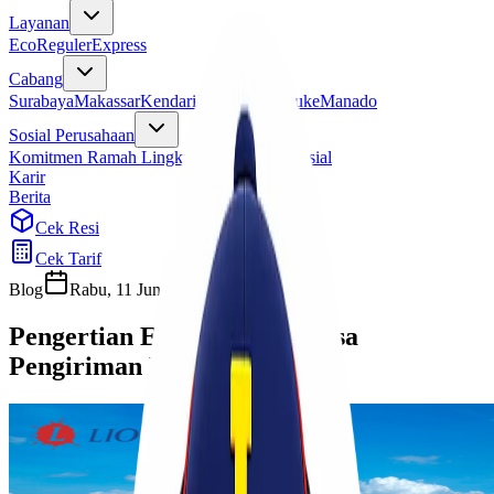
Layanan
Eco
Reguler
Express
Cabang
Surabaya
Makassar
Kendari
Jayapura
Merauke
Manado
Sosial Perusahaan
Komitmen Ramah Lingkungan
Program Sosial
Karir
Berita
Cek Resi
Cek Tarif
Blog
Rabu, 11 Juni 2025
Sherly
Pengertian EMKL Dalam Jasa
Pengiriman Ekspedisi