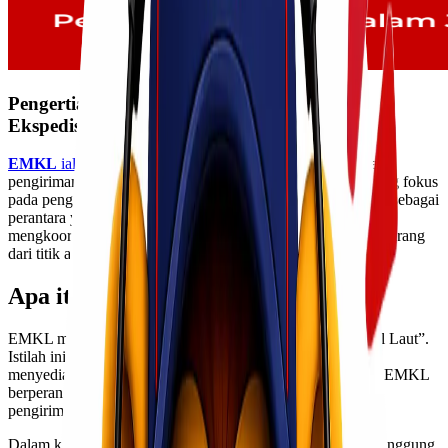
Pengertian EMKL Dalam Jasa Pengiriman
Ekspedisi
EMKL
ialah
Ekspedisi Muatan Kapal Laut
. Dalam jasa
pengiriman ekspedisi, EMKL adalah perusahaan logistik yang fokus
pada pengiriman barang melalui jalur laut. Mereka bertindak sebagai
perantara yang bertanggung jawab untuk mengatur,
mengkoordinasi, dan mengelola seluruh proses pengiriman barang
dari titik asal hingga tujuan akhir menggunakan kapal laut.
Apa itu EMKL?
EMKL merupakan singkatan dari “Ekspedisi Muatan Kapal Laut”.
Istilah ini merujuk pada perusahaan atau badan usaha yang
menyediakan layanan pengiriman barang melalui jalur laut. EMKL
berperan penting dalam mengatur dan melaksanakan proses
pengiriman, mulai dari loading hingga unloading.
Dalam konteks jasa pengiriman ekspedisi, EMKL juga bertanggung