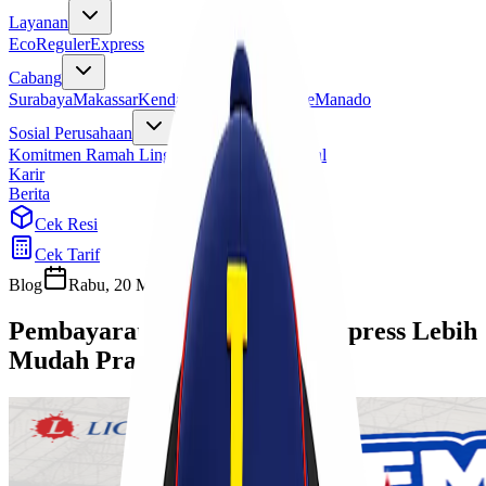
Layanan
Eco
Reguler
Express
Cabang
Surabaya
Makassar
Kendari
Jayapura
Merauke
Manado
Sosial Perusahaan
Komitmen Ramah Lingkungan
Program Sosial
Karir
Berita
Cek Resi
Cek Tarif
Blog
Rabu, 20 Mei 2026
Sherly
Pembayaran Online Lionel Express Lebih
Mudah Praktis