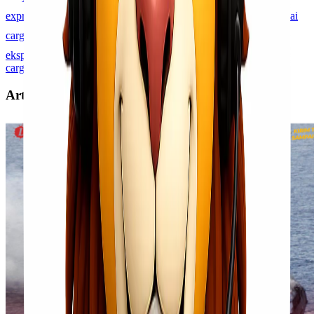
express
pembayaran digital ekspedisi
pembayaran non tunai
cargo
pembayaran online lionel express
pembayaran qris
ekspedisi
pembayaran virtual account logistik
pengiriman
cargo praktis
Artikel Terkait