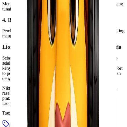
Mengurangi risiko kesalahan pembayaran maupun kehilangan uang
tunai.
4. Bisa Dilakukan Kapan Saja
Pembayaran dapat dilakukan dengan mudah melalui mobile banking
maupun e-wallet pilihan Anda.
Lionel Express Siap Mendukung Pengiriman Anda
Sebagai layanan logistik yang terus berkembang, Lionel Express
selalu berupaya menghadirkan inovasi untuk meningkatkan
kenyamanan pelanggan. Mulai dari
pengiriman express
, cargo, port
to port, hingga layanan B2B, kini semua transaksi dapat dilakukan
dengan lebih modern dan efisien melalui pembayaran online.
Nikmati proses transaksi tanpa ribet bersama Lionel Express dan
rasakan pengalaman pengiriman yang lebih mudah, aman, dan
praktis. Segera konsultasikan pengiriman anda dengan tim sales
Lionel Express.
Tags
jasa ekspedisi modern
jasa pengiriman cashless
lionel