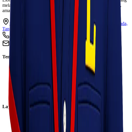
melayani pengiriman barang ke seluruh Indonesia dengan cepat,
aman, dan harga kompetitif.
Ruko Garden Square Blok G No. 11-12 Jurumudi baru, Benda,
Tangerang, Banten 15124
+62 813 8838 8182
info@lionelexpress.com
Tentang Kami
Tentang Kami
Visi & Misi
Sosial Perusahaan
Karir
Cabang
Informasi
Layanan
Express
Regular
Eco