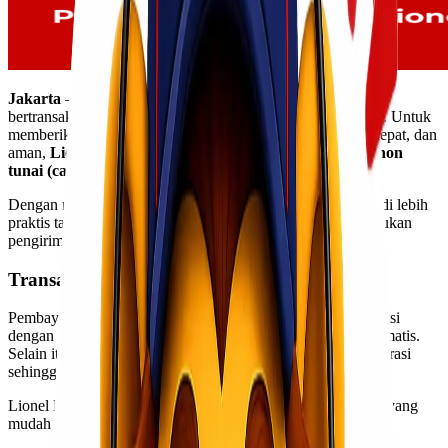
Jakarta
– Di era digital seperti sekarang, kemudahan dalam
bertransaksi menjadi salah satu kebutuhan utama pelanggan. Untuk
memberikan pengalaman pengiriman yang lebih nyaman, cepat, dan
aman,
Lionel Express
kini melayani sistem
pembayaran non
tunai (cashless)
untuk seluruh pelanggan.
Dengan metode pembayaran online, proses transaksi menjadi lebih
praktis tanpa perlu repot menyiapkan uang tunai saat melakukan
pengiriman barang.
Transaksi Lebih Aman dan Nyaman
Pembayaran digital membantu pelanggan melakukan transaksi
dengan lebih aman karena seluruh proses tercatat secara otomatis.
Selain itu, sistem cashless juga mempercepat proses administrasi
sehingga pengiriman dapat diproses lebih efisien.
Lionel Express menyediakan beberapa metode pembayaran yang
mudah digunakan, seperti: