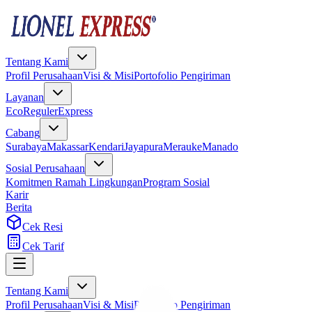
Tentang Kami
Profil Perusahaan
Visi & Misi
Portofolio Pengiriman
Layanan
Eco
Reguler
Express
Cabang
Surabaya
Makassar
Kendari
Jayapura
Merauke
Manado
Sosial Perusahaan
Komitmen Ramah Lingkungan
Program Sosial
Karir
Berita
Cek Resi
Cek Tarif
Tentang Kami
Profil Perusahaan
Visi & Misi
Portofolio Pengiriman