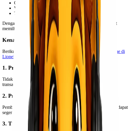
QRIS
Virtual Account
Transfer Bank
Dengan pilihan metode pembayaran tersebut, pelanggan dapat
memilih cara transaksi yang paling sesuai dengan kebutuhan.
Kenapa Harus Pembayaran Online?
Berikut beberapa keuntungan menggunakan
pembayaran online di
Lionel Express
:
1. Praktis Tanpa Ribet
Tidak perlu membawa uang tunai atau mencari uang pas saat
transaksi.
2. Proses Lebih Cepat
Pembayaran terverifikasi secara otomatis sehingga pengiriman dapat
segera diproses.
3. Transaksi Lebih Aman