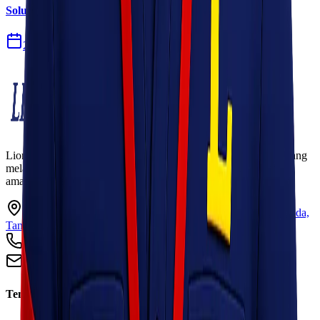
Solusi Logistik untuk Perusahaan Manufaktur
27 Jul 2026
Lionel Express adalah perusahaan jasa pengiriman terpercaya yang
melayani pengiriman barang ke seluruh Indonesia dengan cepat,
aman, dan harga kompetitif.
Ruko Garden Square Blok G No. 11-12 Jurumudi baru, Benda,
Tangerang, Banten 15124
+62 813 8838 8182
info@lionelexpress.com
Tentang Kami