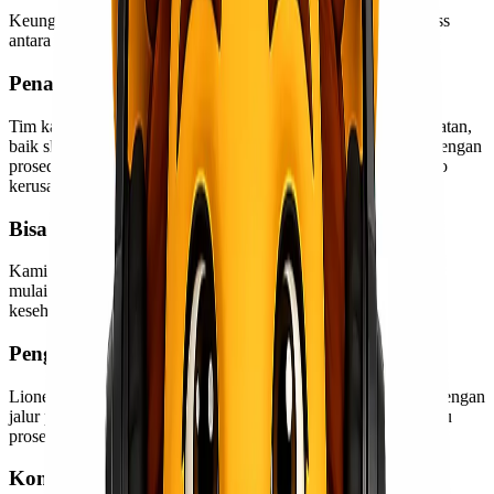
Keunggulan pengiriman alat kesehatan bersama Lionel Express
antara lain:
Penanganan Aman dan Profesional
Tim kami berpengalaman menangani berbagai jenis alat kesehatan,
baik skala kecil maupun project besar. Barang akan diproses dengan
prosedur handling yang lebih aman untuk meminimalkan risiko
kerusakan.
Bisa Kirim Berbagai Jenis Alkes
Kami melayani pengiriman berbagai kebutuhan alat kesehatan,
mulai dari sparepart medis, alat laboratorium, hingga mesin
kesehatan berukuran besar.
Pengiriman Jakarta Makassar
Lionel Express melayani pengiriman cargo Jakarta Makassar dengan
jalur pengiriman yang efisien dan terjadwal sehingga membantu
proses distribusi lebih cepat.
Konsultasi Pengiriman