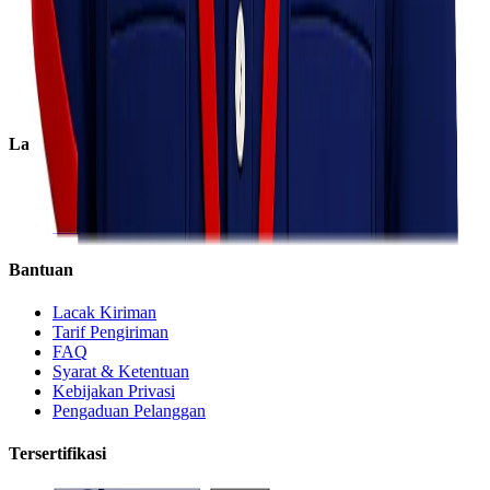
Tentang Kami
Visi & Misi
Sosial Perusahaan
Karir
Cabang
Informasi
Layanan
Express
Regular
Eco
Bantuan
Lacak Kiriman
Tarif Pengiriman
FAQ
Syarat & Ketentuan
Kebijakan Privasi
Pengaduan Pelanggan
Tersertifikasi