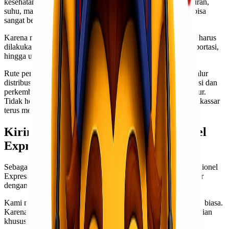
kesehatan memiliki tingkat sensitivitas tinggi terhadap benturan,
suhu, maupun kelembapan. Selain itu, ukuran barang juga bisa
sangat beragam.
Karena nilainya yang cukup tinggi, proses pengiriman alkes harus
dilakukan secara hati-hati mulai dari packing, loading, transportasi,
hingga unloading di lokasi tujuan.
Rute pengiriman Jakarta Makassar juga menjadi salah satu jalur
distribusi penting karena Makassar merupakan pusat distribusi dan
perkembangan fasilitas kesehatan di kawasan Indonesia Timur.
Tidak heran jika kebutuhan pengiriman alat kesehatan ke Makassar
terus meningkat setiap tahunnya.
Kirim Alat Kesehatan Bersama Lionel
Express
Sebagai perusahaan logistik dan
jasa cargo
berpengalaman, Lionel
Express melayani pengiriman alat kesehatan Jakarta Makassar
dengan sistem pengiriman yang lebih aman dan profesional.
Kami memahami bahwa alat kesehatan bukan sekadar barang biasa.
Karena itu, setiap proses pengiriman dilakukan dengan perhatian
khusus agar barang tetap aman sampai tujuan.