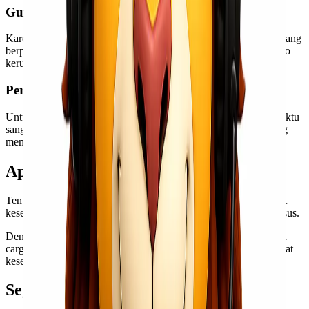
Gunakan Jasa Pengiriman Berpengalaman
Karena alat kesehatan memiliki nilai tinggi, memilih jasa cargo yang
berpengalaman menjadi langkah penting untuk mengurangi risiko
kerusakan maupun keterlambatan.
Perhatikan Estimasi Pengiriman
Untuk kebutuhan rumah sakit atau project tertentu, ketepatan waktu
sangat penting. Pastikan kamu memilih layanan pengiriman yang
memiliki sistem distribusi jelas dan terjadwal.
Apa Bisa Kirim Project?
Tentu bisa. Lionel Express juga melayani pengiriman project alat
kesehatan dalam jumlah besar maupun kebutuhan distribusi khusus.
Dengan pengalaman menangani berbagai kebutuhan logistik dan
cargo, Lionel Express siap menjadi partner pengiriman project alat
kesehatan yang lebih aman dan efisien.
Segera Konsultasi Sekarang!