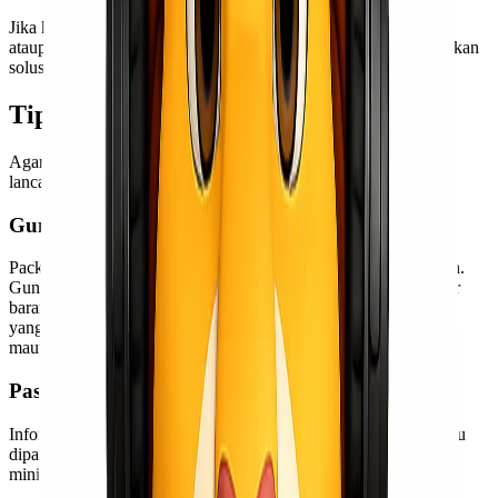
Jika kamu masih bingung terkait jenis armada, metode packing,
ataupun estimasi pengiriman, tim kami siap membantu memberikan
solusi pengiriman yang sesuai kebutuhan.
Tips Pengiriman Alkes
Agar proses pengiriman alat kesehatan berjalan lebih aman dan
lancar, ada beberapa hal penting yang perlu diperhatikan.
Gunakan Packing yang Tepat
Packing menjadi faktor penting dalam pengiriman alat kesehatan.
Gunakan material packing yang kuat dan sesuai dengan karakter
barang agar alat tetap aman selama perjalanan. Untuk alat medis
yang sensitif, biasanya diperlukan tambahan foam, bubble wrap,
maupun wooden packing.
Pastikan Data Barang Lengkap
Informasi seperti dimensi, berat, jenis alat, dan lokasi tujuan perlu
dipastikan dengan jelas agar proses pengiriman lebih mudah dan
minim kendala.