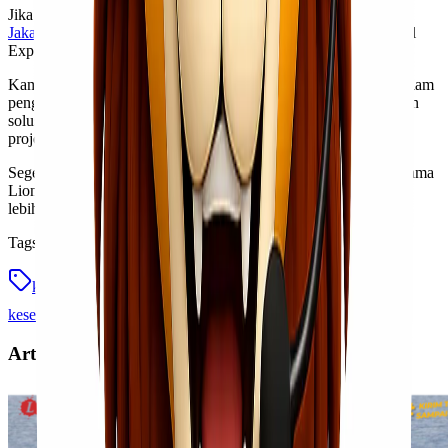
Jika kamu sedang mencari layanan
pengiriman alat kesehatan
Jakarta Makassar
yang aman, profesional, dan terpercaya, Lionel
Express siap membantu kebutuhan distribusi kamu.
Kami memahami pentingnya ketepatan waktu dan keamanan dalam
pengiriman alat kesehatan. Karena itu, tim kami siap memberikan
solusi pengiriman yang sesuai dengan kebutuhan bisnis maupun
project kamu.
Segera konsultasikan kebutuhan pengiriman alat kesehatan bersama
Lionel Express sekarang juga dan dapatkan layanan cargo yang
lebih aman, cepat, dan terpercaya.
Tags
kirim alat kesehatan
lionel express
pengiriman alat
kesehatan
pengiriman jakarta makassar
Artikel Terkait