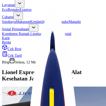
Layanan
Eco
Reguler
Express
Cabang
Surabaya
Makassar
Kendari
Jayapura
Merauke
Manado
Sosial Perusahaan
Komitmen Ramah Lingkungan
Program Sosial
Karir
Berita
Cek Resi
Cek Tarif
Blog
Selasa, 12 Mei 2026
Cherryn
Lionel Express: Pengiriman Alat
Kesehatan Jakarta Makassar