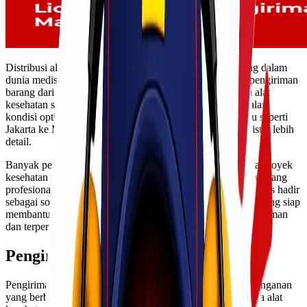
Distribusi alat kesehatan menjadi salah satu bagian penting dalam
dunia medis dan pelayanan kesehatan. Tidak hanya soal pengiriman
barang dari satu kota ke kota lain, tetapi juga memastikan alat
kesehatan sampai dengan aman, tepat waktu, dan tetap dalam
kondisi optimal. Apalagi untuk rute pengiriman antarpulau seperti
Jakarta ke Makassar yang membutuhkan penanganan logistik lebih
detail.
Banyak perusahaan, rumah sakit, klinik, distributor, hingga proyek
kesehatan membutuhkan layanan pengiriman alat kesehatan yang
profesional dan berpengalaman. Karena itulah, Lionel Express hadir
sebagai solusi pengiriman alat kesehatan Jakarta Makassar yang siap
membantu kebutuhan distribusi kamu dengan layanan yang aman
dan terpercaya.
Pengiriman Alat Kesehatan
Pengiriman alat kesehatan atau alkes memiliki standar penanganan
yang berbeda dibanding pengiriman barang biasa. Beberapa alat