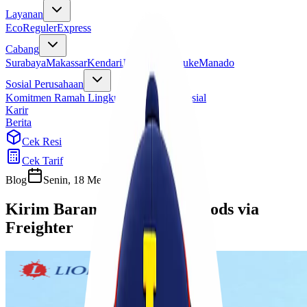
Layanan
Eco
Reguler
Express
Cabang
Surabaya
Makassar
Kendari
Jayapura
Merauke
Manado
Sosial Perusahaan
Komitmen Ramah Lingkungan
Program Sosial
Karir
Berita
Cek Resi
Cek Tarif
Blog
Senin, 18 Mei 2026
Sherly
Kirim Barang Dangerous Goods via
Freighter