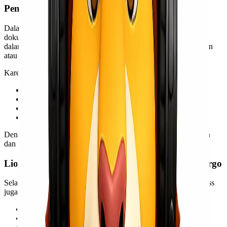
Pentingnya Packing dan Dokumen DG
Dalam pengiriman Dangerous Goods via freighter, kelengkapan
dokumen dan standar packing menjadi faktor utama. Kesalahan
dalam klasifikasi atau labeling dapat menyebabkan cargo tertahan
atau ditolak oleh maskapai.
Karena itu, Lionel Express membantu customer memastikan:
Kategori barang sesuai klasifikasi DG
Packing aman sesuai standar
Labeling lengkap
Dokumen shipment sesuai kebutuhan
Dengan proses yang tepat, pengiriman dapat berjalan lebih aman
dan minim kendala.
Lionel Express Solusi Cargo B2B dan Special Cargo
Selain pengiriman Dangerous Goods via freighter,
Lionel Express
juga melayani:
Cargo udara express
Port to port domestik