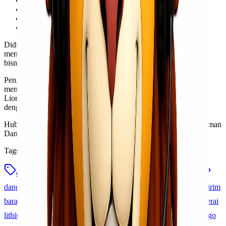
Heavy cargo
Project cargo
Charter cargo
Trucking dan distribusi
Didukung jaringan operasional yang luas, Lionel Express siap
menjadi partner logistik terpercaya untuk kebutuhan pengiriman
bisnis Anda.
Pengiriman Dangerous Goods memerlukan vendor logistik yang
memahami prosedur dan handling khusus cargo udara. Bersama
Lionel Express
, pengiriman DG via freighter dapat dilakukan
dengan lebih aman, cepat, dan profesional.
Hubungi tim Lionel Express untuk konsultasi kebutuhan pengiriman
Dangerous Goods dan special cargo.
Tags
cargo b2b lionel express
cargo udara dangerous goods
dangerous goods freighter
freighter cargo indonesia
jasa kirim
barang dg
lionel express dangerous goods
pengiriman baterai
lithium
pengiriman dg via freighter
pengiriman special cargo