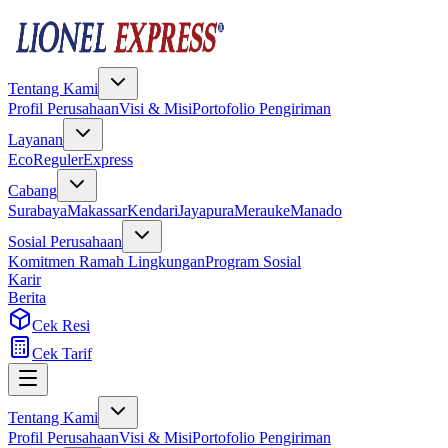
Tentang Kami
Profil Perusahaan
Visi & Misi
Portofolio Pengiriman
Layanan
Eco
Reguler
Express
Cabang
Surabaya
Makassar
Kendari
Jayapura
Merauke
Manado
Sosial Perusahaan
Komitmen Ramah Lingkungan
Program Sosial
Karir
Berita
Cek Resi
Cek Tarif
Tentang Kami
Profil Perusahaan
Visi & Misi
Portofolio Pengiriman