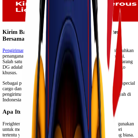
Kirim Barang Dangerous Goods via Freighter
Bersama Lionel Express
Pengiriman barang kategori
Dangerous Goods
(DG)
membutuhkan
penanganan khusus agar tetap aman selama proses transportasi.
Salah satu metode pengiriman yang sering digunakan untuk barang
DG adalah menggunakan pesawat
freighter
atau pesawat kargo
khusus.
Sebagai perusahaan logistik yang berpengalaman menangani special
cargo dan kebutuhan B2B,
Lionel Express
siap membantu
pengiriman Dangerous Goods via freighter ke berbagai wilayah di
Indonesia.
Apa Itu Pengiriman Freighter?
Freighter adalah pesawat khusus pengangkut cargo yang digunakan
untuk membawa barang dalam jumlah besar maupun kategori
tertentu yang tidak dapat dikirim melalui pesawat penumpang biasa.