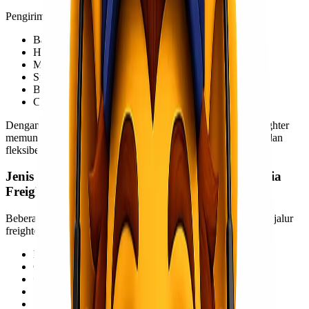
Pengiriman via freighter menjadi solusi ideal untuk:
Barang Dangerous Goods
Heavy cargo
Mesin industri
Sparepart project
Barang oversized
Cargo dengan handling khusus
Dengan kapasitas lebih besar dan regulasi khusus cargo, freighter
memungkinkan pengiriman barang DG menjadi lebih aman dan
fleksibel.
Jenis Dangerous Goods yang Umum Dikirim via
Freighter
Beberapa kategori barang DG yang umumnya menggunakan jalur
freighter antara lain:
Baterai lithium
Cairan kimia
Oli dan pelumas
Aerosol
Cat dan thinner