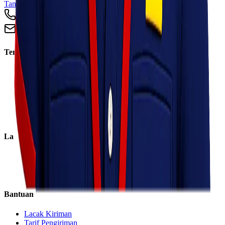
Tangerang, Banten 15124
+62 813 8838 8182
info@lionelexpress.com
Tentang Kami
Tentang Kami
Visi & Misi
Sosial Perusahaan
Karir
Cabang
Informasi
Layanan
Express
Regular
Eco
Bantuan
Lacak Kiriman
Tarif Pengiriman