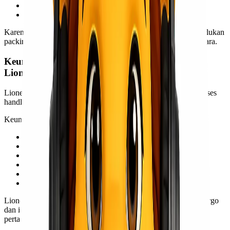
Peralatan dengan kandungan bahan mudah terbakar
Barang industrial tertentu
Karena memiliki risiko tertentu, barang-barang tersebut memerlukan
packing, labeling, dan dokumen sesuai regulasi pengiriman udara.
Keunggulan Kirim DG via Freighter Bersama
Lionel Express
Lionel Express
memberikan
solusi pengiriman DG
dengan proses
handling profesional dan support operasional yang luas.
Keunggulan layanan:
Support pengiriman Dangerous Goods domestik
Handling sesuai prosedur cargo udara
Tim berpengalaman menangani special cargo
Monitoring shipment lebih mudah
Konsultasi packing dan dokumen DG
Jangkauan pengiriman hingga area Indonesia Timur
Lionel Express juga melayani kebutuhan pengiriman project cargo
dan industrial cargo untuk berbagai sektor bisnis seperti
pertambangan, manufaktur, oil & gas, dan konstruksi.