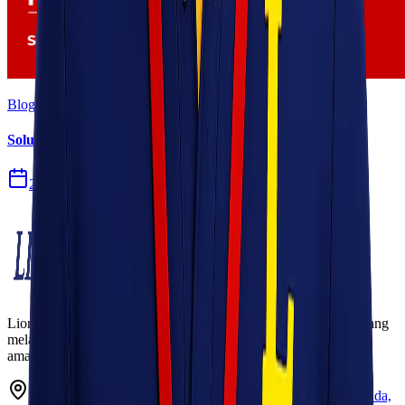
Blog
Solusi Logistik untuk Perusahaan Manufaktur
27 Jul 2026
Lionel Express adalah perusahaan jasa pengiriman terpercaya yang
melayani pengiriman barang ke seluruh Indonesia dengan cepat,
aman, dan harga kompetitif.
Ruko Garden Square Blok G No. 11-12 Jurumudi baru, Benda,