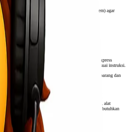
uga dilengkapi dengan sistem pelacakan (tracking system) agar
sekitarnya.
an ramah.
n, dan pengiriman ke titik transit terdekat. Lionel Express
rang akan langsung dikirimkan ke alamat penerima sesuai instruksi.
ess. Dengan sistem ini, Anda dapat memastikan posisi barang dan
berbagai jenis barang — mulai dari dokumen penting, alat
ilihan utama bagi perusahaan maupun individu yang membutuhkan