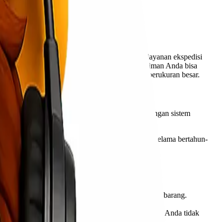
jian kualitas lahan. Untuk kebutuhan tersebut, layanan ekspedisi
 jauh antar pulau. Kini, semua kebutuhan pengiriman Anda bisa
termasuk sample tanah, dokumen, hingga barang berukuran besar.
l tersebut dan menyediakan layanan ekspedisi dengan sistem
ur pengiriman tercepat yang tersedia.
 pengirim. Dengan pengalaman di dunia ekspedisi selama bertahun-
man tanpa mengorbankan kecepatan maupun keamanan barang.
kan layanan
on-time delivery
agar kebutuhan analisis Anda tidak