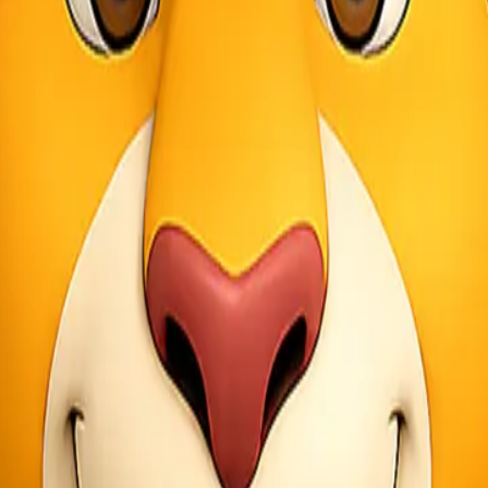
ak bocor, tumpah, atau rusak selama proses pengiriman. Setiap paket j
s siap menjemput barang langsung ke lokasi Anda di area Jayapura dan 
i tarif, jadwal kapal/pesawat, hingga status kiriman dengan cepat d
ari
 (pick up), kemudian dilanjutkan dengan proses pengepakan, penimbanga
tap efisien dengan biaya yang bersahabat. Sesampainya di Kendari, ba
sa digunakan untuk
tracking online
melalui website resmi Lionel Expr
ayapura – Kendari?
imur sebagai jasa
ekspedisi cargo
profesional yang mampu mengirimkan 
si baik serta jaringan cabang yang luas menjadikan Lionel Express p