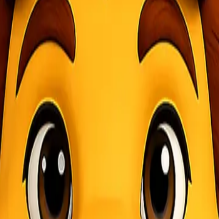
Cepat
sample tanah
merupakan bagian penting dari proses analisis dan pengu
ntuk rute
Ekspedisi
Jayapura ke Kendari
, yang memiliki jarak cukup
l yang sudah berpengalaman dalam menangani berbagai jenis kiriman, 
rusak atau tercampur selama perjalanan. Lionel Express memahami ha
gan baik, diberi label sesuai kategori, serta diproses menggunakan jal
inasi jalur laut dan udara tergantung pada kebutuhan waktu dan biaya
 setiap pelanggan.
ress
 untuk rute Jayapura – Kendari. Anda bisa menghemat biaya pengiri
tau hingga tiba di lokasi tujuan. Lionel Express berkomitmen memberi