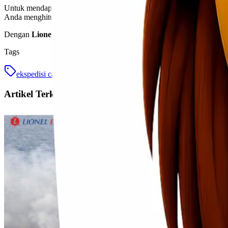
Untuk mendapatkan informasi tarif terbaru rute
Jayapura ke Kendar
Anda menghitung estimasi biaya serta memberikan saran terbaik terka
Dengan
Lionel Express
, kirim sample tanah dari Jayapura ke Kendari
Tags
ekspedisi cargo
ekspedisi jayapura kendari
ekspedisi murah
Artikel Terkait