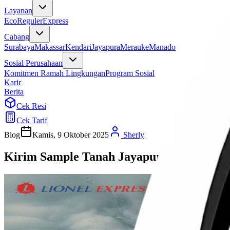
Layanan
Eco
Reguler
Express
Cabang
Surabaya
Makassar
Kendari
Jayapura
Merauke
Manado
Sosial Perusahaan
Komitmen Ramah Lingkungan
Program Sosial
Karir
Berita
Cek Resi
Cek Tarif
Blog
Kamis, 9 Oktober 2025
Sherly
Kirim Sample Tanah Jayapura Kendari M