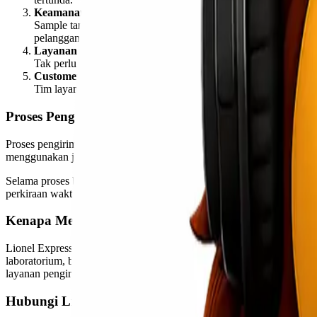
Keamanan Barang Terjamin
Sample tanah dikemas sesuai standar keamanan logistik agar tid
pelanggan bisa memantau status barang secara real-time.
Layanan Jemput Barang (Pick Up Service)
Tak perlu repot datang ke kantor ekspedisi. Tim Lionel Expres
Customer Service Responsif
Tim layanan pelanggan siap membantu Anda memberikan informas
Proses Pengiriman Sample Tanah Jayapura ke Kend
Proses pengiriman dimulai dari pengambilan barang di lokasi pengirim
menggunakan jalur kombinasi laut dan udara agar waktu pengiriman te
Selama proses berjalan, Anda akan mendapatkan
nomor resi
yang bi
perkiraan waktu tiba dengan akurat.
Kenapa Memilih Lionel Express untuk Pengiriman J
Lionel Express telah dipercaya oleh banyak pelanggan di Indonesia T
laboratorium, bahan kimia, hingga sample tambang dan tanah. Reputa
layanan pengiriman cepat dan terpercaya.
Hubungi Lionel Express Sekarang!