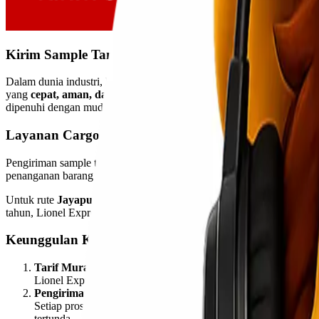
Kirim Sample Tanah Jayapura – Kendari Murah & 
Dalam dunia industri, konstruksi, maupun pertambangan, pengiriman
yang
cepat, aman, dan terjangkau
sangat dibutuhkan — terutama u
dipenuhi dengan mudah oleh
Lionel Express
, jasa cargo profesiona
Layanan Cargo Spesialis Sample Tanah Antar Pulau
Pengiriman sample tanah membutuhkan penanganan khusus agar tidak 
penanganan barang yang teliti dan aman. Setiap paket akan dikemas den
Untuk rute
Jayapura – Kendari
, pengiriman dilakukan dengan komb
tahun, Lionel Express mampu memberikan solusi logistik terbaik bagi
Keunggulan Kirim Sample Tanah dengan Lionel Exp
Tarif Murah & Kompetitif
Lionel Express menawarkan harga kirim yang sangat bersaing
Pengiriman Tepat Waktu
Setiap proses pengiriman dilakukan secara terjadwal dan dipan
tertunda.