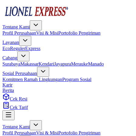
Tentang Kami
Profil Perusahaan
Visi & Misi
Portofolio Pengiriman
Layanan
Eco
Reguler
Express
Cabang
Surabaya
Makassar
Kendari
Jayapura
Merauke
Manado
Sosial Perusahaan
Komitmen Ramah Lingkungan
Program Sosial
Karir
Berita
Cek Resi
Cek Tarif
Tentang Kami
Profil Perusahaan
Visi & Misi
Portofolio Pengiriman