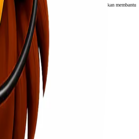
App atau datang ke kantor cabang terdekat. Tim kami akan membantu