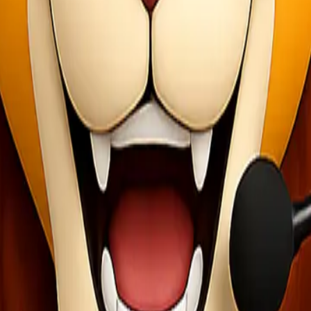
i
, Anda bisa langsung menghubungi tim Lionel Express melalui Whats
it jenis layanan yang sesuai dengan kebutuhan Anda.
 kini jadi lebih
murah, cepat, dan aman
!
jasa cargo
jasa ekspedisi