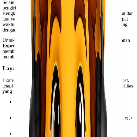
Selain murah, Lionel Express juga dikenal dengan kecepatan
pengirimannya. Estimasi waktu pengiriman dari Jakarta ke
Bengkulu hanya
1–2 hari kerja
. Dengan jaringan armada darat dan
laut yang luas, Lionel Express mampu memberikan layanan tepat
waktu sehingga pelanggan dapat merencanakan distribusi barang
dengan lebih baik.
Untuk kebutuhan yang lebih mendesak, tersedia juga opsi layanan
Express
dengan waktu kirim lebih singkat. Pilihan ini sangat
membantu bagi pengiriman barang yang bersifat urgent dan
membutuhkan prioritas tinggi.
Layanan Lengkap dan Profesional
Lionel Express tidak hanya menawarkan ongkir murah dan cepat,
tetapi juga layanan yang lengkap dan profesional. Beberapa fasilitas
yang bisa Anda nikmati antara lain:
Layanan door to door
: barang dijemput langsung dari
alamat pengirim dan diantar ke alamat tujuan.
Packing profesional
: memastikan barang tetap aman hingga
sampai tujuan.
Tracking resi online
: memudahkan pelanggan memantau