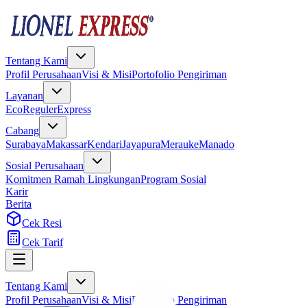
Tentang Kami
Profil Perusahaan
Visi & Misi
Portofolio Pengiriman
Layanan
Eco
Reguler
Express
Cabang
Surabaya
Makassar
Kendari
Jayapura
Merauke
Manado
Sosial Perusahaan
Komitmen Ramah Lingkungan
Program Sosial
Karir
Berita
Cek Resi
Cek Tarif
Tentang Kami
Profil Perusahaan
Visi & Misi
Portofolio Pengiriman