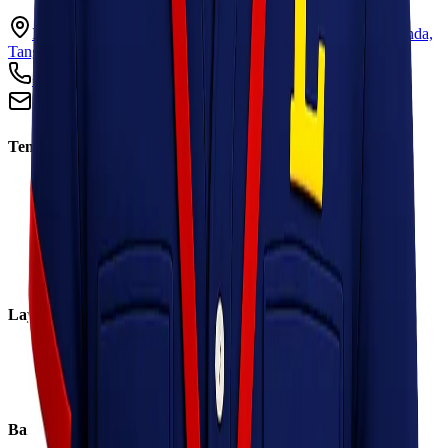
Ruko Garden Square Blok G No. 11-12 Jurumudi baru, Benda,
Tangerang, Banten 15124
+62 813 8838 8182
info@lionelexpress.com
Tentang Kami
Tentang Kami
Visi & Misi
Sosial Perusahaan
Karir
Cabang
Informasi
Layanan
Express
Regular
Eco
Bantuan