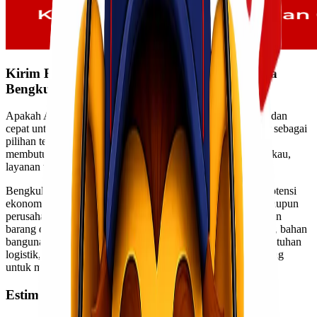
Kirim Barang Murah dan Cepat Rute Jakarta
Bengkulu
Apakah Anda sedang mencari solusi ekspedisi yang murah dan
cepat untuk rute Jakarta – Bengkulu?
Lionel Express
hadir sebagai
pilihan tepat bagi pelaku bisnis maupun individu yang
membutuhkan jasa pengiriman barang dengan harga terjangkau,
layanan terpercaya, serta waktu tempuh yang efisien.
Bengkulu sebagai salah satu daerah di Sumatera memiliki potensi
ekonomi yang terus berkembang. Banyak bisnis UMKM maupun
perusahaan besar di Bengkulu yang bergantung pada pasokan
barang dari Jakarta, baik berupa kebutuhan pokok, sparepart, bahan
bangunan, hingga produk retail. Dengan meningkatnya kebutuhan
logistik, pemilihan ekspedisi yang tepat menjadi faktor penting
untuk menjaga kelancaran distribusi.
Estimasi Waktu Pengiriman Cepat