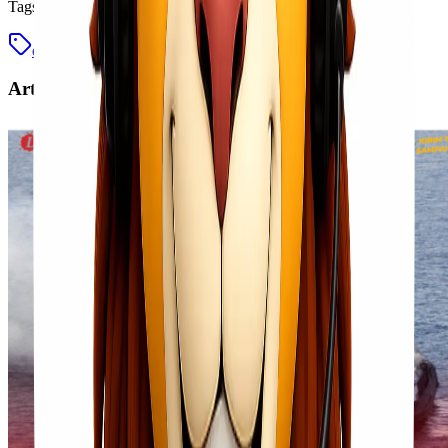
Tags
ekspedisi jakarta bengkulu
jasa cargo
jasa ekspedisi
Artikel Terkait