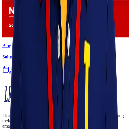
Blog
Solusi Logistik untuk Perusahaan Manufaktur
27 Jul 2026
Lionel Express adalah perusahaan jasa pengiriman terpercaya yang
melayani pengiriman barang ke seluruh Indonesia dengan cepat,
aman, dan harga kompetitif.