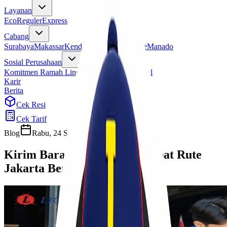
Layanan
Eco
Reguler
Express
Cabang
Surabaya
Makassar
Kendari
Jayapura
Merauke
Manado
Sosial Perusahaan
Komitmen Ramah Lingkungan
Program Sosial
Karir
Berita
Cek Resi
Cek Tarif
Blog
Rabu, 24 September 2025
Sherly
Kirim Barang Murah dan Cepat Rute
Jakarta Bengkulu