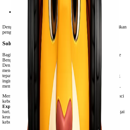
posisi barang secara real time.
Asuransi pengiriman
: memberikan perlindungan ekstra
untuk barang bernilai tinggi.
Dengan kombinasi layanan ini, Lionel Express mampu memberikan
pengalaman kirim barang yang aman dan terpercaya.
Solusi Tepat untuk Bisnis dan Individu
Bagi para pelaku bisnis di Jakarta yang rutin mengirim barang ke
Bengkulu, biaya logistik sering kali menjadi tantangan besar.
Dengan menggunakan jasa Lionel Express, perusahaan dapat
menekan biaya distribusi sekaligus memastikan pengiriman tiba
tepat waktu. Tidak hanya untuk skala bisnis besar, individu yang
ingin mengirim barang dalam jumlah banyak juga bisa
memanfaatkan layanan ini dengan harga yang sangat bersahabat.
Memilih
ekspedisi
yang murah, cepat, dan terpercaya adalah kunci
keberhasilan distribusi barang dari Jakarta ke Bengkulu.
Lionel
Express
hadir dengan tarif terjangkau, estimasi waktu kirim 1-2
hari, serta layanan door to door yang profesional. Dengan berbagai
keunggulan ini, Lionel Express menjadi solusi tepat untuk
kebutuhan pengiriman Anda.