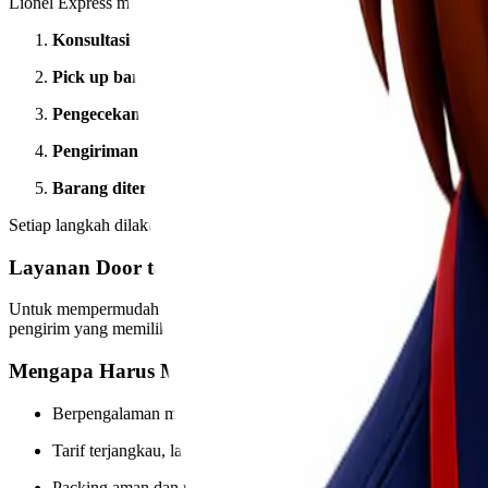
Lionel Express merancang proses pengiriman agar pelanggan dapat me
Konsultasi & estimasi biaya
Pick up barang
atau drop-off di kantor
Pengecekan, penimbangan, dan packaging
Pengiriman via udara dari Jakarta – Silangit
Barang diterima di alamat tujuan
Setiap langkah dilakukan secara profesional oleh tim berpengalaman.
Layanan Door to Door Jakarta – Silangit
Untuk mempermudah pelanggan, Lionel Express menyediakan laya
pengirim yang memiliki jadwal padat atau ingin kepraktisan tanpa har
Mengapa Harus Memilih Lionel Express?
Berpengalaman menangani pengiriman seluruh Indonesia
Tarif terjangkau, layanan premium
Packing aman dan profesional