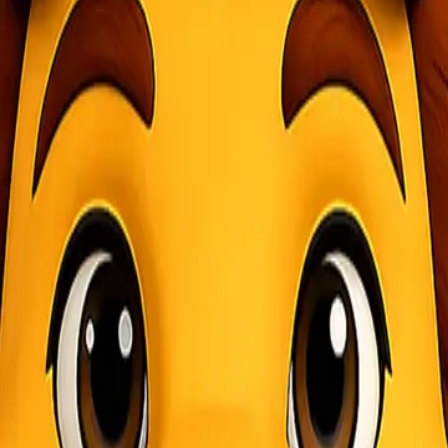
ndonesia
 Silangit, kini semakin mudah, cepat, dan terjangkau bersama
Lionel 
harga termurah di Indonesia
, tanpa mengorbankan kecepatan maupu
k rutin.
 Toba dan sekitarnya. Permintaan pengiriman barang ke wilayah ini se
 perusahaan. Lionel Express hadir dengan sistem layanan yang cepat, 
press
baik untuk seluruh pelanggan. Beberapa keunggulan utama yang membuat
an Lionel Express sebagai salah satu ekspedisi dengan
tarif paling 