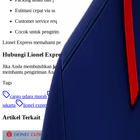
Estimasi cepat via udara
Customer service responsif
Cocok untuk pengiriman personal maupun bisnis
Lionel Express memahami pentingnya ketepatan waktu dan keamanan b
Hubungi Lionel Express Sekarang
Jika Anda membutuhkan
jasa kirim barang termurah Jakarta – Si
membantu pengiriman Anda kapan saja!
Tags
cargo udara murah
ekspedisi murah jakarta silangit
ekspedis
jakarta
lionel express
pengiriman jakarta silangit
Artikel Terkait