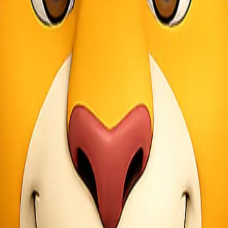
ang dari Jakarta ke Silangit dapat tiba lebih cepat. Barang urgent sepe
an layanan packing lengkap seperti:
isa diminimalkan.
cking. Transparansi ini membantu pengirim mengetahui posisi paket hin
n layanan
pick up barang
untuk wilayah Jakarta dan sekitarnya, sehingg