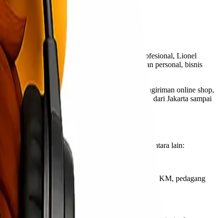
Express
. Sebagai penyedia layanan ekspedisi profesional, Lionel
n keamanan. Layanan ini cocok untuk kebutuhan personal, bisnis
makin meningkat, baik untuk kebutuhan toko, pengiriman online shop,
stabil, dan aman untuk memastikan setiap barang dari Jakarta sampai
 layanan ini menjadi pilihan banyak pengguna antara lain:
hemat
untuk rute Jakarta – Silangit. Cocok untuk UMKM, pedagang