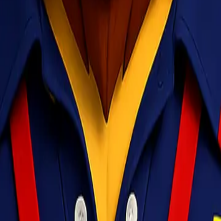
arang Anda. Itulah mengapa kami selalu berkomitmen memberikan pela
langit
, Lionel Express adalah pilihan terbaik. Hubungi tim kami untuk 
i terpercaya
jasa cargo indonesia
Jasa Ekspedisi Termurah
jas