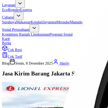
Layanan
Eco
Reguler
Express
Cabang
Surabaya
Makassar
Kendari
Jayapura
Merauke
Manado
Sosial Perusahaan
Komitmen Ramah Lingkungan
Program Sosial
Karir
Berita
Cek Resi
Cek Tarif
Blog
Senin, 8 Desember 2025
Sherly
Jasa Kirim Barang Jakarta Silangit Termu