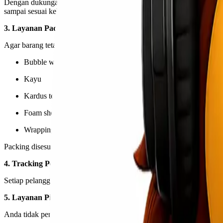
Dengan dukungan jalur udara dan jaringan logistik luas, pengiriman bar
sampai sesuai kebutuhan.
3. Layanan Packing Profesional
Agar barang tetap aman selama perjalanan, Lionel Express menyediak
Bubble wrap
Kayu
Kardus tebal
Foam sheet
Wrapping film
Packing disesuaikan dengan jenis barang sehingga risiko kerusakan b
4. Tracking Pengiriman Real-Time
Setiap pelanggan dapat memantau perjalanan barang melalui sistem tra
5. Layanan Pick Up Area Jakarta
Anda tidak perlu repot datang ke kantor. Lionel Express menyediaka