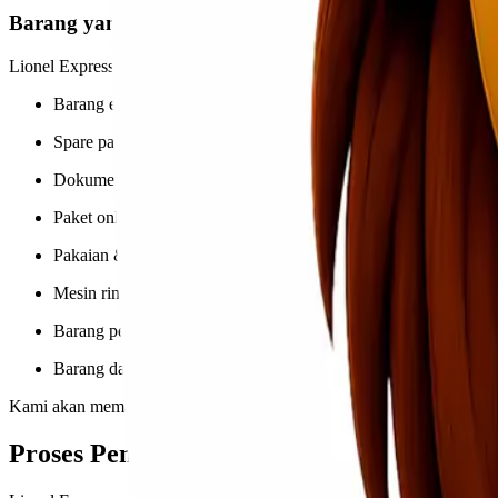
Barang yang Bisa Dikirim ke Silangit
Lionel Express melayani berbagai jenis barang dari Jakarta ke Silangit,
Barang elektronik
Spare part
Dokumen penting
Paket online shop / UMKM
Pakaian & kebutuhan pribadi
Mesin ringan
Barang pecah belah (dengan packing aman)
Barang dagangan toko / distributor
Kami akan memastikan setiap barang diberikan perlakuan sesuai kateg
Proses Pengiriman yang Mudah dan Cepat