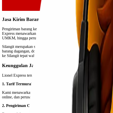
Jasa Kirim Barang Jakarta – Silangit Termurah di I
Pengiriman barang ke wilayah Sumatera Utara, khususnya ke Bandara
Express menawarkan
jasa kirim barang Jakarta – Silangit
dengan 
UMKM, hingga perusahaan besar yang membutuhkan distribusi logisti
Silangit merupakan salah satu pintu masuk penting di kawasan Danau
barang dagangan, dokumen, elektronik, maupun kebutuhan operasional
ke Silangit tepat waktu.
Keunggulan Jasa Kirim Jakarta – Silangit Lionel Ex
Lionel Express terus berkomitmen memberikan layanan ekspedisi ter
1. Tarif Termurah & Kompetitif
Kami menawarkan biaya pengiriman yang sangat terjangkau, menjadik
online, dan perusahaan yang membutuhkan pengiriman rutin.
2. Pengiriman Cepat & Tepat Waktu