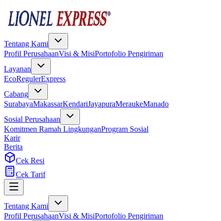
Tentang Kami
Profil Perusahaan
Visi & Misi
Portofolio Pengiriman
Layanan
Eco
Reguler
Express
Cabang
Surabaya
Makassar
Kendari
Jayapura
Merauke
Manado
Sosial Perusahaan
Komitmen Ramah Lingkungan
Program Sosial
Karir
Berita
Cek Resi
Cek Tarif
Tentang Kami
Profil Perusahaan
Visi & Misi
Portofolio Pengiriman