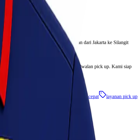
yanan terbaik untuk semua pengiriman dari Jakarta ke Silangit
cek ongkir, konsultasi barang, atau penjadwalan pick up. Kami siap
a kirim barang jakarta silangit
kirim paket cepat
layanan pick up