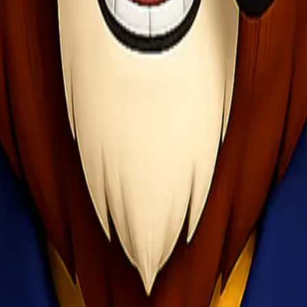
ngirim barang tanpa kesulitan. Tahapannya meliputi:
nan
door to door
, yaitu barang dijemput dari lokasi pengirim dan diki
us ke kantor ekspedisi.