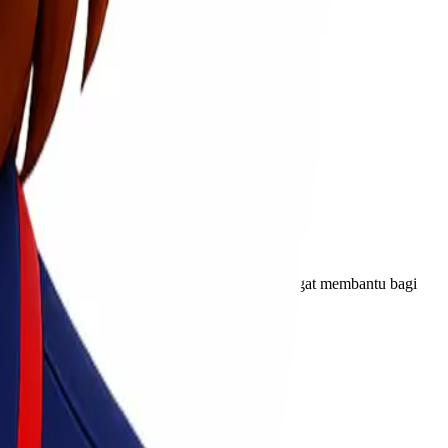
rim langsung ke alamat penerima. Layanan ini sangat membantu bagi