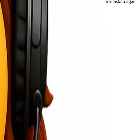
rti dokumen, elektronik, atau parcel khusus dapat diprioritaskan agar
gga tiba di Silangit.
a proses pengiriman lebih praktis dan efisien.