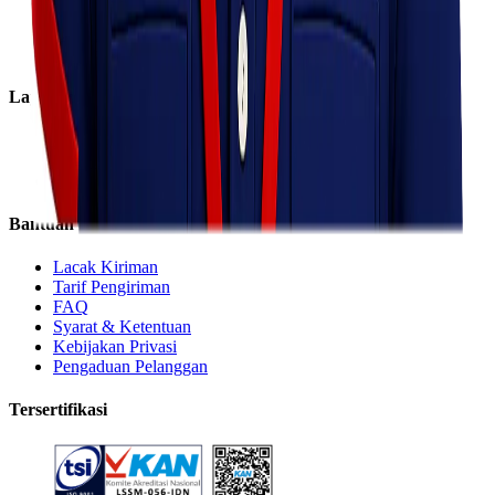
Karir
Cabang
Informasi
Layanan
Express
Regular
Eco
Bantuan
Lacak Kiriman
Tarif Pengiriman
FAQ
Syarat & Ketentuan
Kebijakan Privasi
Pengaduan Pelanggan
Tersertifikasi