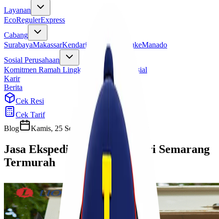
Layanan
Eco
Reguler
Express
Cabang
Surabaya
Makassar
Kendari
Jayapura
Merauke
Manado
Sosial Perusahaan
Komitmen Ramah Lingkungan
Program Sosial
Karir
Berita
Cek Resi
Cek Tarif
Blog
Kamis, 25 September 2025
Sherly
Jasa Ekspedisi Cargo Kendari Semarang
Termurah