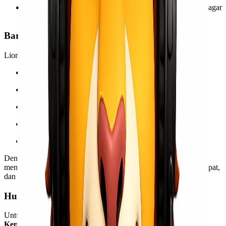
Konsultasikan terlebih dahulu dengan tim Lionel Express agar
mendapatkan perhitungan biaya paling efisien.
Barang yang Bisa Dikirim
Lionel Express melayani berbagai jenis barang, mulai dari:
Sarang burung walet
Live Seafood
Mesin dan sparepart industri
Barang dagangan dalam jumlah besar
Hingga pengiriman dokumen atau paket khusus
Dengan pengalaman dan layanan profesional, Lionel Express
memastikan semua barang Anda sampai tujuan dengan aman, cepat,
dan tepat waktu.
Hubungi Lionel Express Sekarang
Untuk mendapatkan tarif terbaru dan penawaran khusus rute
Kendari – Semarang
, Anda bisa langsung menghubungi tim