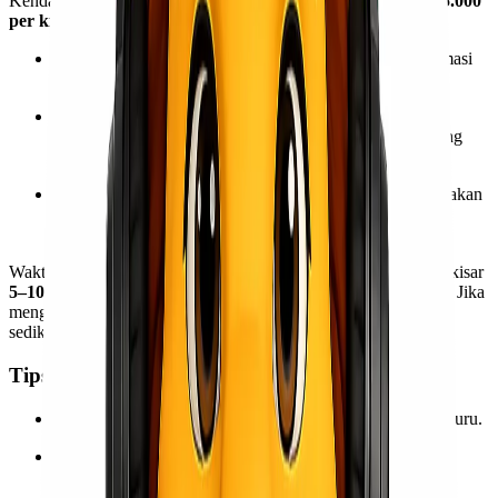
Kendari ke Semarang biasanya berkisar antara
Rp 10.000 – 15.000
per kilogram
tergantung berat, volume, dan jenis barang.
Barang kecil (10–20 kg)
: Tarif terjangkau dengan estimasi
waktu 5–7 hari via laut/reguler.
Barang sedang (50–100 kg)
: Tarif lebih ekonomis per
kilogram karena pengiriman cargo besar biasanya dihitung
borongan.
Barang besar (100 kg ke atas)
: Lebih hemat menggunakan
layanan laut dengan tarif yang bisa dinegosiasikan sesuai
kebutuhan.
Waktu pengiriman rata-rata untuk rute Kendari – Semarang berkisar
5–10 hari kerja
tergantung moda transportasi yang digunakan. Jika
menggunakan udara, tentu waktu bisa lebih cepat dengan biaya
sedikit lebih tinggi.
Tips Mendapatkan Tarif Termurah
Gunakan layanan
ECO atau reguler
bila tidak terburu-buru.
Pastikan barang dipacking rapi untuk menghindari
perhitungan volume yang lebih besar.