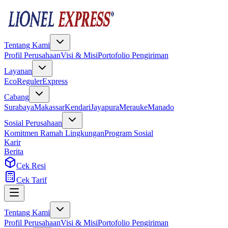
Tentang Kami
Profil Perusahaan
Visi & Misi
Portofolio Pengiriman
Layanan
Eco
Reguler
Express
Cabang
Surabaya
Makassar
Kendari
Jayapura
Merauke
Manado
Sosial Perusahaan
Komitmen Ramah Lingkungan
Program Sosial
Karir
Berita
Cek Resi
Cek Tarif
Tentang Kami
Profil Perusahaan
Visi & Misi
Portofolio Pengiriman