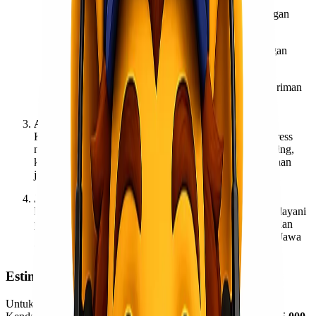
Reguler Service
: Cocok untuk pengiriman dengan
jadwal normal dan biaya ekonomis.
Express Service
: Untuk kebutuhan urgent dengan
estimasi waktu lebih cepat.
ECO Service
: Pilihan paling hemat untuk pengiriman
barang dalam jumlah besar.
Aman & Terpercaya
Keamanan barang selalu menjadi prioritas. Lionel Express
menyediakan layanan packing tambahan seperti wrapping,
kayu, atau palet agar barang tetap aman selama perjalanan
jauh dari Kendari menuju Semarang.
Jangkauan Luas
Dengan jaringan yang kuat, Lionel Express mampu melayani
pengiriman bukan hanya di kota besar seperti Kendari dan
Semarang, tetapi juga area sekitar di Sulawesi maupun Jawa
Tengah.
Estimasi Tarif & Waktu Pengiriman
Untuk memberikan gambaran, pengiriman barang umum dari