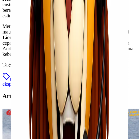
customer service Lionel Express. Cukup sebutkan jenis barang,
berat, dimensi, dan alamat tujuan, maka tim akan memberikan
estimasi harga secara cepat dan transparan.
Mengirim barang dari Kendari ke Semarang kini tidak lagi sulit
maupun mahal. Dengan layanan
ekspedisi cargo termurah
dari
Lionel Express
, Anda bisa menikmati pengiriman yang aman,
cepat, dan efisien sesuai kebutuhan. Jadi, percayakan pengiriman
Anda kepada Lionel Express – solusi logistik andalan untuk semua
kebutuhan cargo.
Tags
ekspedisi cargo
ekspedisi murah
jasa cargo
jasa
ekspedisi
Artikel Terkait