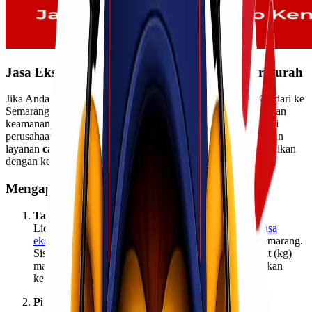
Jasa Ekspedisi Cargo Kendari Semarang Termurah
Jika Anda sedang mencari solusi pengiriman barang dari Kendari ke
Semarang dengan harga terjangkau namun tetap mengutamakan
keamanan,
Lionel Express
adalah pilihan yang tepat. Sebagai
perusahaan ekspedisi terpercaya, Lionel Express menghadirkan
layanan
cargo darat, laut, maupun udara
yang bisa disesuaikan
dengan kebutuhan pengiriman Anda.
Mengapa Memilih Lionel Express?
Tarif Kompetitif & Transparan
Lionel Express dikenal sebagai salah satu penyedia
jasa
ekspedisi
dengan tarif murah untuk rute Kendari – Semarang.
Sistem perhitungan biaya jelas, baik berdasarkan berat (kg)
maupun volume, sehingga pelanggan bisa menyesuaikan
kebutuhan tanpa khawatir biaya tersembunyi.
Pilihan Layanan Lengkap