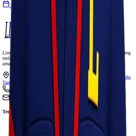
27 Jul 2026
Lionel Express adalah perusahaan jasa pengiriman terpercaya yang
melayani pengiriman barang ke seluruh Indonesia dengan cepat,
aman, dan harga kompetitif.
Ruko Garden Square Blok G No. 11-12 Jurumudi baru, Benda,
Tangerang, Banten 15124
+62 813 8838 8182
info@lionelexpress.com
Tentang Kami
Tentang Kami
Visi & Misi
Sosial Perusahaan