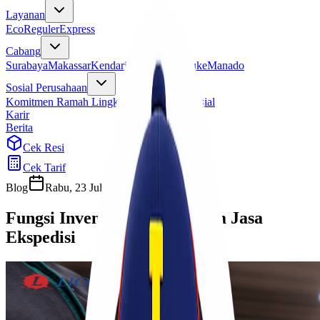
Layanan
Eco
Reguler
Express
Cabang
Surabaya
Makassar
Kendari
Jayapura
Merauke
Manado
Sosial Perusahaan
Komitmen Ramah Lingkungan
Program Sosial
Karir
Berita
Cek Resi
Cek Tarif
Blog
Rabu, 23 Juli 2025
Sherly
Fungsi Inventory Card Dalam Jasa
Ekspedisi