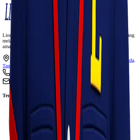
Lionel Express adalah perusahaan jasa pengiriman terpercaya yang
melayani pengiriman barang ke seluruh Indonesia dengan cepat,
aman, dan harga kompetitif.
Ruko Garden Square Blok G No. 11-12 Jurumudi baru, Benda,
Tangerang, Banten 15124
+62 813 8838 8182
info@lionelexpress.com
Tentang Kami
Tentang Kami
Visi & Misi
Sosial Perusahaan
Karir
Cabang
Informasi