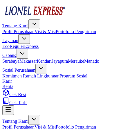
Tentang Kami
Profil Perusahaan
Visi & Misi
Portofolio Pengiriman
Layanan
Eco
Reguler
Express
Cabang
Surabaya
Makassar
Kendari
Jayapura
Merauke
Manado
Sosial Perusahaan
Komitmen Ramah Lingkungan
Program Sosial
Karir
Berita
Cek Resi
Cek Tarif
Tentang Kami
Profil Perusahaan
Visi & Misi
Portofolio Pengiriman