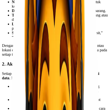
Nama Pengirim dan Penerima:
Informasi kontak untuk
konfirmasi pick up dan delivery
Deskripsi Barang:
Jenis, jumlah, berat, dan dimensi barang.
Tanggal Penerimaan:
Kapan barang diterima di gudang atau
dijemput di alamat pengirim.
Lokasi Saat Ini:
Gudang, transit point, atau dalam
perjalanan.
Status Pengiriman:
Misalnya, “Dalam Proses,” “Transit,”
“Terkirim,” “Tertunda,” dll.
Dengan adanya catatan ini, perusahaan ekspedisi dapat memantau
lokasi dan status setiap barang secara
real-time
atau setidaknya pada
setiap titik penting dalam perjalanan.
2. Akurasi Data dan Pencegahan Kehilangan
Setiap entri dalam kartu inventaris membantu menjaga
akurasi
data
. Hal ini sangat penting untuk mencegah:
Kehilangan Barang:
Dengan catatan yang jelas tentang
setiap item, lebih mudah untuk mengidentifikasi jika ada
barang yang hilang.
Kekeliruan Pengiriman:
Memastikan barang yang tepat
dikirim ke penerima yang benar.
Kerusakan Barang:
Meskipun kartu inventaris tidak secara