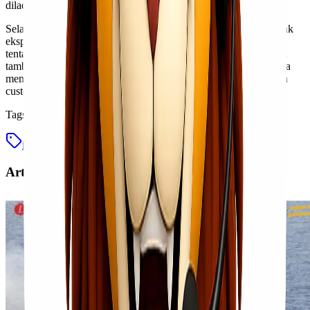
dilacak, dikelola, dan dikirimkan dengan efisien dan aman.
Selain itu, kartu inventory meningkatkan transparansi antara pihak
ekspedisi dan klien. Klien bisa mendapatkan update real-time
tentang status pengiriman mereka tanpa harus meminta informasi
tambahan. Dengan demikian, implementasi sistem ini tidak hanya
mempercepat proses kerja tetapi juga meningkatkan kepercayaan
customer terhadap layanan jasa ekspedisi.
Tags
inventory card
jasa ekspedisi
Artikel Terkait