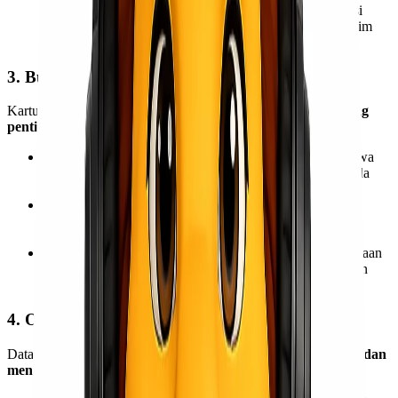
langsung mencegah kerusakan, ia dapat mencatat kondisi
barang saat diterima dan dikirim, yang penting untuk klaim
asuransi jika terjadi kerusakan.
3. Bukti Administratif dan Audit
Kartu inventaris berperan sebagai
dokumen administratif yang
penting
. Informasi yang tercatat dapat digunakan sebagai:
Bukti Penerimaan dan Pengiriman:
Memvalidasi bahwa
barang telah diterima dari pengirim dan diserahkan kepada
penerima.
Dasar untuk Penagihan:
Memastikan bahwa biaya
pengiriman dihitung berdasarkan data yang akurat (berat,
dimensi, jenis layanan).
Audit Internal dan Eksternal:
Memungkinkan perusahaan
atau pihak berwenang untuk meninjau riwayat pergerakan
barang untuk tujuan kepatuhan atau investigasi.
4. Optimalisasi Operasional
Data dari kartu inventaris dapat digunakan untuk
menganalisis dan
mengoptimalkan proses operasional
, seperti: