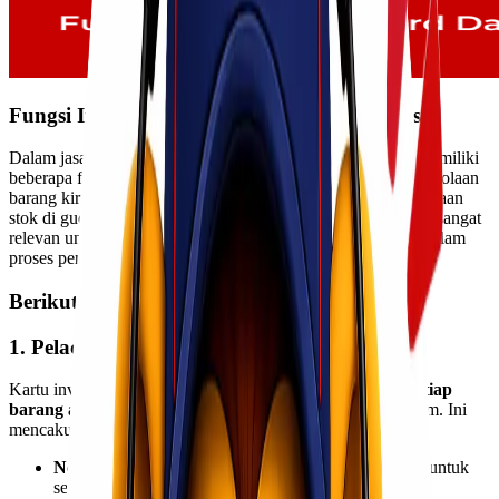
Fungsi Inventory Card Dalam Jasa Ekspedisi
Dalam jasa ekspedisi,
kartu inventaris (
inventory card
)
memiliki
beberapa fungsi yang sangat penting membantu dalam pengelolaan
barang kiriman. Meskipun seringkali identik dengan pengelolaan
stok di gudang manufaktur atau bisnis ritel, konsep dasarnya sangat
relevan untuk melacak dan mengelola barang yang sedang dalam
proses pengiriman.
Berikut Fungsi Kartu Intenvetaris :
1. Pelacakan dan Visibilitas Barang
Kartu inventaris berfungsi sebagai
catatan detail untuk setiap
barang atau kelompok barang
yang diterima untuk dikirim. Ini
mencakup informasi seperti:
Nomor Resi/AWB (Airway Bill):
Nomor atau kode untuk
setiap pengiriman.