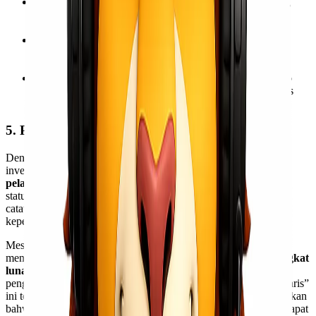
Perencanaan Rute:
Memahami volume dan jenis barang
membantu dalam perencanaan rute pengiriman yang lebih
efisien.
Manajemen Kapasitas:
Mengidentifikasi pola volume
barang untuk mengelola kapasitas kendaraan atau gudang
dengan lebih baik.
Identifikasi Kemacetan:
Melacak waktu tunggu di setiap
titik dapat membantu mengidentifikasi area di mana proses
perlu ditingkatkan.
5. Pelayanan Pelanggan yang Lebih Baik
Dengan informasi yang akurat dan mudah diakses dari kartu
inventaris, perusahaan ekspedisi dapat memberikan
layanan
pelanggan yang superior
. Ketika pelanggan bertanya tentang
status kiriman mereka, agen dapat dengan cepat merujuk pada
catatan untuk memberikan informasi terkini. Ini meningkatkan
kepercayaan dan kepuasan pelanggan.
Meskipun dalam praktik modern banyak perusahaan
ekspedisi
menggunakan
sistem manajemen gudang (WMS)
atau
perangkat
lunak pelacakan pengiriman
yang terkomputerisasi sebagai
pengganti kartu fisik, prinsip dan fungsi dasar dari “kartu inventaris”
ini tetap menjadi inti dari setiap sistem tersebut. Mereka memastikan
bahwa setiap barang yang dipercayakan kepada jasa ekspedisi dapat