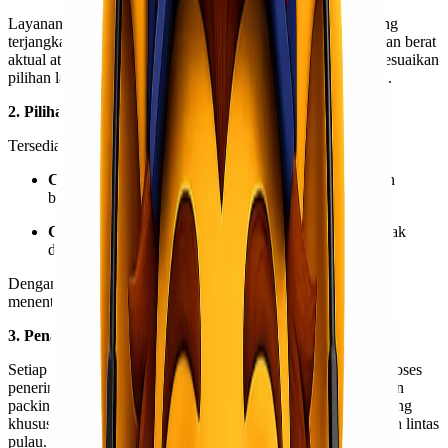
Layanan ekspedisi Medan – Makassar menawarkan tarif yang
terjangkau dan transparan. Ongkos kirim dihitung berdasarkan berat
aktual atau volume barang, sehingga pelanggan dapat menyesuaikan
pilihan layanan dengan kebutuhan dan anggaran pengiriman.
2. Pilihan Jalur Pengiriman Lengkap
Tersedia dua opsi jalur pengiriman utama:
Cargo Laut
, solusi paling ekonomis untuk pengiriman
barang besar dan berat
Cargo Udara
, pilihan tepat untuk pengiriman mendesak
dengan estimasi waktu lebih cepat
Dengan pilihan ini, pelanggan memiliki fleksibilitas dalam
menentukan prioritas antara biaya dan waktu.
3. Penanganan Barang Aman & Profesional
Setiap barang ditangani oleh tim berpengalaman mulai dari proses
penerimaan, pengecekan, hingga pengiriman. Tersedia layanan
packing tambahan seperti peti kayu, bubble wrap, dan wrapping
khusus untuk memastikan keamanan barang selama perjalanan lintas
pulau.