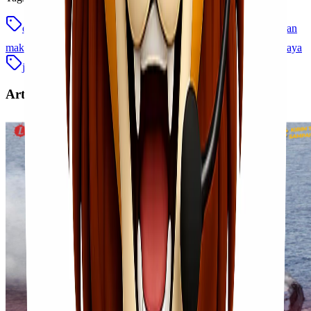
cargo laut udara
cargo medan makassar
ekspedisi medan
makassar
ekspedisi murah indonesia
jasa ekspedisi terpercaya
jasa kirim barang sumatera sulawesi
logistik antar pulau
Artikel Terkait