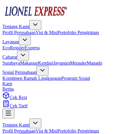
Tentang Kami
Profil Perusahaan
Visi & Misi
Portofolio Pengiriman
Layanan
Eco
Reguler
Express
Cabang
Surabaya
Makassar
Kendari
Jayapura
Merauke
Manado
Sosial Perusahaan
Komitmen Ramah Lingkungan
Program Sosial
Karir
Berita
Cek Resi
Cek Tarif
Tentang Kami
Profil Perusahaan
Visi & Misi
Portofolio Pengiriman