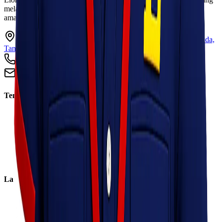
melayani pengiriman barang ke seluruh Indonesia dengan cepat,
aman, dan harga kompetitif.
Ruko Garden Square Blok G No. 11-12 Jurumudi baru, Benda,
Tangerang, Banten 15124
+62 813 8838 8182
info@lionelexpress.com
Tentang Kami
Tentang Kami
Visi & Misi
Sosial Perusahaan
Karir
Cabang
Informasi
Layanan
Express
Regular
Eco