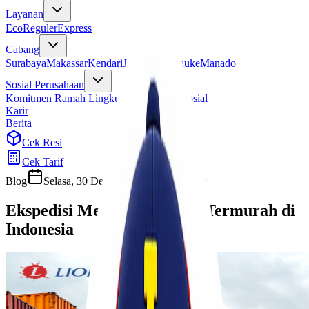
Layanan
Eco
Reguler
Express
Cabang
Surabaya
Makassar
Kendari
Jayapura
Merauke
Manado
Sosial Perusahaan
Komitmen Ramah Lingkungan
Program Sosial
Karir
Berita
Cek Resi
Cek Tarif
Blog
Selasa, 30 Desember 2025
Sherly
Ekspedisi Medan Makassar Termurah di
Indonesia