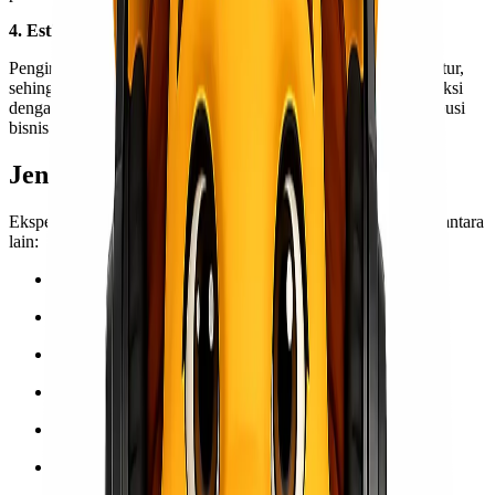
4. Estimasi Waktu Pengiriman Jelas
Pengiriman dilakukan dengan jadwal keberangkatan yang teratur,
sehingga estimasi waktu tiba barang di Makassar dapat diprediksi
dengan baik. Hal ini sangat membantu untuk kebutuhan distribusi
bisnis dan proyek.
Jenis Barang yang Bisa Dikirim
Ekspedisi Medan – Makassar melayani berbagai jenis barang, antara
lain:
Barang dagangan dan distribusi
Produk UMKM
Mesin dan sparepart industri
Alat proyek dan konstruksi
Elektronik dan perlengkapan kantor
Furniture dan perabot rumah