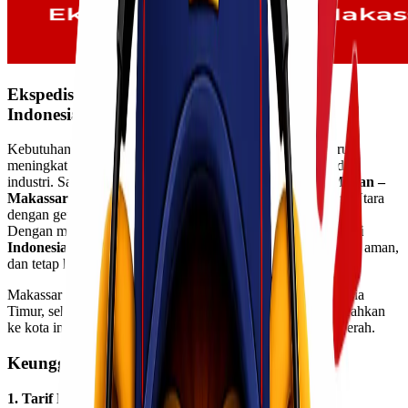
Ekspedisi Medan – Makassar Termurah di
Indonesia
Kebutuhan pengiriman barang antar pulau di Indonesia terus
meningkat seiring berkembangnya aktivitas perdagangan dan
industri. Salah satu rute logistik yang cukup vital adalah
Medan –
Makassar
, yang menghubungkan pusat ekonomi Sumatera Utara
dengan gerbang distribusi utama di kawasan Indonesia Timur.
Dengan memilih
ekspedisi Medan – Makassar
termurah di
Indonesia
, pengiriman barang dapat dilakukan secara efisien, aman,
dan tetap hemat biaya.
Makassar dikenal sebagai hub logistik Sulawesi dan Indonesia
Timur, sehingga banyak pengiriman barang dari Medan diarahkan
ke kota ini untuk selanjutnya didistribusikan ke berbagai daerah.
Keunggulan Ekspedisi Medan – Makassar
1. Tarif Pengiriman Kompetitif