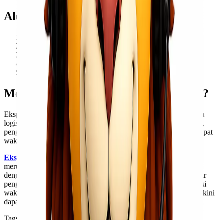
Alur Pengiriman Medan – Makassar
Konsultasi jenis barang dan estimasi ongkir
Penentuan jalur pengiriman (laut atau udara)
Penjemputan atau drop barang
Proses pengiriman sesuai jadwal
Barang tiba di Makassar sesuai estimasi
Mengapa Memilih Ekspedisi Termurah?
Ekspedisi termurah bukan berarti kualitas rendah. Dengan sistem
logistik terintegrasi, armada yang memadai, serta tim profesional,
pengiriman Medan – Makassar dapat dilakukan dengan aman, tepat
waktu, dan efisien dari sisi biaya.
Ekspedisi Medan – Makassar
Termurah di Indonesia
merupakan solusi terbaik untuk pengiriman barang antar pulau
dengan biaya hemat dan layanan terpercaya. Dengan pilihan jalur
pengiriman yang fleksibel, penanganan profesional, serta estimasi
waktu yang jelas, kebutuhan logistik dari Sumatera ke Sulawesi kini
dapat dipenuhi dengan lebih mudah dan efisien.
Tags