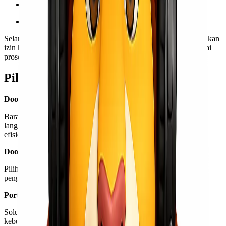
Barang pindahan
Heavy cargo dan barang berdimensi besar
Selama barang tidak termasuk kategori terlarang atau membutuhkan
izin khusus, pengiriman dapat dilakukan dengan aman dan sesuai
prosedur.
Pilihan Layanan Pengiriman
Door to Door
Barang dijemput dari lokasi pengirim di Medan dan diantar
langsung ke alamat tujuan di Makassar. Solusi paling praktis dan
efisien.
Door to Port / Port to Door
Pilihan fleksibel bagi pelanggan yang ingin menekan biaya
pengiriman dengan pengaturan pengantaran sendiri.
Port to Port
Solusi paling hemat untuk pengiriman dalam jumlah besar atau
kebutuhan proyek.