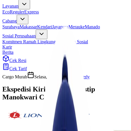
Layanan
Eco
Reguler
Express
Cabang
Surabaya
Makassar
Kendari
Jayapura
Merauke
Manado
Sosial Perusahaan
Komitmen Ramah Lingkungan
Program Sosial
Karir
Berita
Cek Resi
Cek Tarif
Cargo Murah
Selasa, 6 Mei 2025
Sherly
Ekspedisi Kirim Barang Jastip
Manokwari Cepat Murah