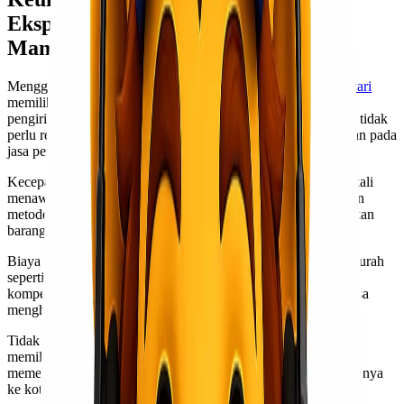
Ekspedisi Kirim Barang Jastip ke
Manokwari
Menggunakan layanan ekspedisi
kirim barang jastip Manokwari
memiliki banyak keuntungan. Pertama, kemudahan dalam
pengiriman barang menjadi salah satu daya tarik utama. Anda tidak
perlu repot mencari jalur pengiriman sendiri; cukup percayakan pada
jasa pengiriman yang berpengalaman.
Kecepatan adalah faktor penting lainnya. Layanan ini sering kali
menawarkan waktu pengiriman yang lebih cepat dibandingkan
metode lain. Ini sangat berguna bagi mereka yang membutuhkan
barang cepat.
Biaya juga menjadi pertimbangan signifikan. Jasa ekspedisi murah
seperti Lionel Express dan Lionel Cargo menawarkan harga
kompetitif dengan pelayanan terbaik. Dengan begitu, Anda bisa
menghemat anggaran tanpa mengorbankan kualitas layanan.
Tidak hanya itu, layanan jastip memberikan fleksibilitas dalam
memilih jenis barang yang ingin dikirim. Misalnya, Anda bisa
memesan produk lokal unik dari Manokwari dan mengirimkannya
ke kota lain dengan mudah.