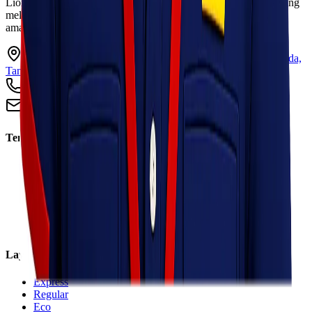
Lionel Express adalah perusahaan jasa pengiriman terpercaya yang
melayani pengiriman barang ke seluruh Indonesia dengan cepat,
aman, dan harga kompetitif.
Ruko Garden Square Blok G No. 11-12 Jurumudi baru, Benda,
Tangerang, Banten 15124
+62 813 8838 8182
info@lionelexpress.com
Tentang Kami
Tentang Kami
Visi & Misi
Sosial Perusahaan
Karir
Cabang
Informasi
Layanan
Express
Regular
Eco