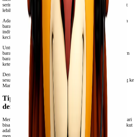
seringkali hanya dalam hitungan hari. Meskipun biayanya sedikit
lebih tinggi, kecepatan adalah prioritas utama di sini.
Ada juga layanan cargo murah yang dirancang untuk pengiriman
barang berat atau besar. Biasanya digunakan oleh bisnis atau
individu yang membutuhkan kapasitas lebih dari sekadar paket
kecil.
Untuk mereka yang peduli dengan keamanan dan perlindungan
barang berharga, ada opsi asuransi tambahan pada ekspedisi kirim
barang ini. Biaya ekstra mungkin diperlukan tetapi memberikan
ketenangan pikiran saat mengirim item penting.
Dengan berbagai pilihan tersebut, Anda dapat memilih layanan
sesuai budget dan kebutuhan spesifik Anda saat mengirim barang ke
Manokwari.
Tips Menghemat Biaya Pengiriman
dengan Jastip ke Manokwari
Menggunakan layanan ekspedisi kirim barang jastip ke Manokwari
bisa menjadi pilihan yang cerdas, terutama dalam hal biaya. Berikut
adalah beberapa tips untuk menghemat pengeluaran saat
menggunakan jasa ini.