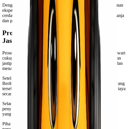
Dengan semua keuntungan ini, jelas bahwa menggunakan layanan
ekspedisi kirim barang jastip ke Manokwari merupakan pilihan
cerdas bagi siapa saja yang ingin mendapatkan pengalaman belanja
dan pengiriman tanpa stres.
Prosedur Pengiriman Barang melalui
Jastip ke Manokwari
Prosedur pengiriman barang melalui jasa titip (jastip) ke Manokwari
cukup sederhana. Pertama, Anda perlu memilih penyedia layanan
jastip yang terpercaya. Pastikan mereka memiliki reputasi baik dan
menawarkan harga yang kompetitif.
Setelah itu, komunikasikan barang apa yang ingin Anda kirim.
Berikan informasi rinci mengenai ukuran, berat, dan kondisi barang
tersebut. Ini akan membantu pihak jastip memberikan estimasi biaya
secara akurat.
Selanjutnya, siapkan pembayaran sesuai dengan ketentuan dari
penyedia layanan. Biasanya, ada beberapa metode pembayaran
yang bisa dipilih untuk mempermudah proses transaksi.
Pihak jastip kemudian akan mengurus semua kebutuhan
pengemasan dan pengiriman ke Manokwari. Mereka biasanya