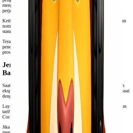
menggunakan kemasan aman agar barang tetap utuh selama
perjalanan.
Ketika barang sudah siap dikirimkan, pastikan Anda mendapatkan
nomor resi pelacakan. Dengan demikian, Anda dapat memantau
status pengiriman hingga sampai di tujuan dengan mudah.
Terakhir, setelah barang tiba di Manokwari, konfirmasikan
penerimaan kepada pihak jastip sebagai bentuk verifikasi bahwa
proses berjalan lancar tanpa kendala.
Jenis-Jenis Layanan Ekspedisi Kirim
Barang ke Manokwari
Saat mengirim barang ke Manokwari, ada beberapa jenis layanan
ekspedisi yang bisa dipilih. Setiap jenis memiliki karakteristik sesuai
dengan kebutuhan Anda.
Layanan reguler adalah pilihan umum bagi banyak orang. Dengan
tarif yang terjangkau, paket akan sampai dalam waktu tertentu.
Cocok untuk pengiriman barang sehari-hari tanpa terburu-buru.
Jika Anda memerlukan pengiriman lebih cepat, layanan express
menjadi solusi ideal. Barang akan tiba dalam waktu singkat,