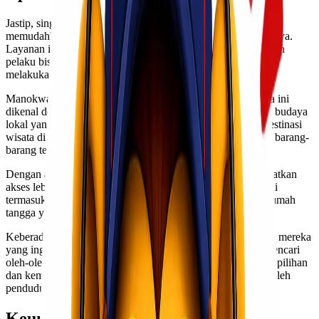
Jastip, singkatan dari Jasa Titipan, adalah layanan yang
memudahkan pengiriman barang dari satu kota ke kota lain nya.
Layanan ini sangat populer di kalangan pengguna internet dan
pelaku bisnis yang ingin mengirimkan produk tanpa harus
melakukan proses membawa barang sendiri.
Manokwari merupakan ibu kota Provinsi Papua Barat. Kota ini
dikenal dengan kekayaan alamnya yang menakjubkan serta budaya
lokal yang kaya. Sebagai pintu gerbang menuju berbagai destinasi
wisata di Papua, Manokwari juga memiliki kebutuhan akan barang-
barang tertentu.
Dengan adanya jastip, masyarakat Manokwari bisa mendapatkan
akses lebih mudah untuk produk-produk dari luar daerah. Ini
termasuk makanan khas, pakaian trendy, hingga peralatan rumah
tangga yang mungkin sulit ditemukan di toko lokal.
Keberadaan lini bisnis baru seperti jastip menjadi solusi bagi mereka
yang ingin memenuhi kebutuhan sehari-hari atau sekadar mencari
oleh-oleh khas dalam waktu singkat. Dengan begitu banyak pilihan
dan kemudahan dalam pengiriman, jastip semakin diminati oleh
penduduk lokal setempat.
Keuntungan Menggunakan Layanan