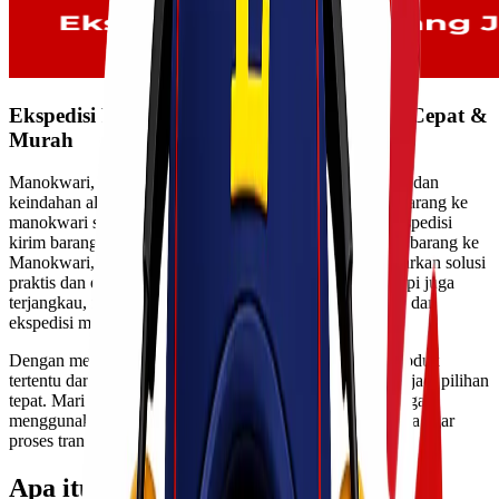
Ekspedisi Kirim Barang Jastip Manokwari Cepat &
Murah
Manokwari, kota indah di Papua yang kaya akan budaya dan
keindahan alamnya, kini berubah pesat lini bisnis jastip barang ke
manokwari semakin mudah dijangkau berkat layanan ekspedisi
kirim barang. Bagi
Kawan Lio
yang ingin mengirimkan barang ke
Manokwari, Jastip (Jasa Titipan) Lionel Express menawarkan solusi
praktis dan ekonomis. Layanan ini tidak hanya cepat tetapi juga
terjangkau, ideal bagi mereka yang mencari cargo murah dan
ekspedisi murah untuk berbagai kebutuhan pengiriman.
Dengan meningkatnya permintaan pasar akan produk-produk
tertentu dari luar Manokwari, penggunaan jasa kirim menjadi pilihan
tepat. Mari kita eksplorasi lebih dalam mengenai keuntungan
menggunakan layanan jastip serta prosedur pengirimannya agar
proses transaksi Anda berjalan lancar dan efisien!
Apa itu Jastip dan Manokwari?