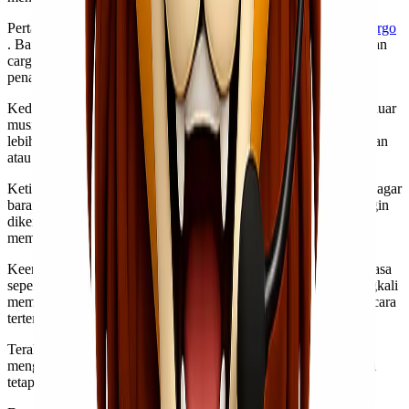
Pertama, selalu bandingkan harga dari berbagai penyedia
jasa cargo
. Banyak perusahaan menawarkan tarif menarik untuk pengiriman
cargo murah. Dengan mencari tahu, Anda bisa menemukan
penawaran terbaik.
Kedua, pilih waktu pengiriman yang tepat. Mengirim barang di luar
musim puncak dapat membantu menekan biaya. Biasanya, tarif
lebih rendah ditawarkan pada hari kerja dibandingkan akhir pekan
atau hari libur.
Ketiga, pertimbangkan ukuran dan berat paket Anda. Usahakan agar
barang yang dikirim tidak melebihi batas maksimal jika tidak ingin
dikenakan biaya tambahan. Packing dengan efisien juga sangat
membantu mengurangi ukuran keseluruhan paket.
Keempat, manfaatkan promo dan diskon khusus dari penyedia jasa
seperti Lionel Express atau lainnya. Beberapa perusahaan seringkali
memberikan potongan harga bagi pelanggan baru atau selama acara
tertentu.
Terakhir, jangan ragu untuk bertanya kepada pihak ekspedisi
mengenai opsi layanan lain yang mungkin lebih ekonomis tetapi
tetap memenuhi kebutuhan pengiriman Anda.