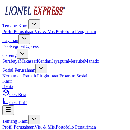
Tentang Kami
Profil Perusahaan
Visi & Misi
Portofolio Pengiriman
Layanan
Eco
Reguler
Express
Cabang
Surabaya
Makassar
Kendari
Jayapura
Merauke
Manado
Sosial Perusahaan
Komitmen Ramah Lingkungan
Program Sosial
Karir
Berita
Cek Resi
Cek Tarif
Tentang Kami
Profil Perusahaan
Visi & Misi
Portofolio Pengiriman