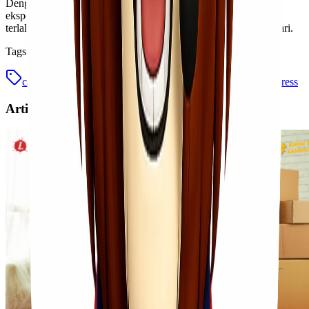
Dengan menerapkan tips ini, Anda bisa menikmati layanan
ekspedisi murah Lionel Express tanpa harus menguras kantong
terlalu dalam ketika melakukan kirim barang jastip ke Manokwari.
Tags
cargo murah
ekspedisi murah
jasa kirim
lionel express
Artikel Terkait