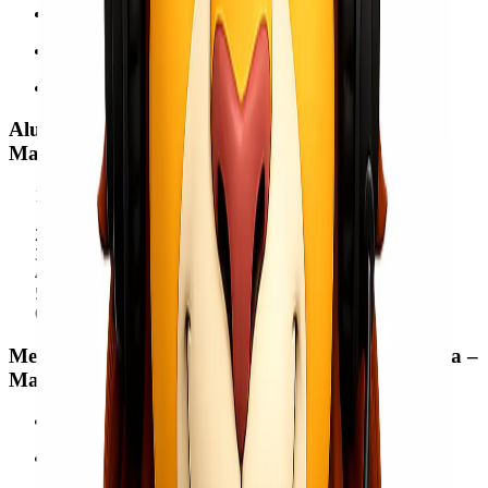
Logistik migas & energi
Barang medis & farmasi urgent
Barang bernilai tinggi
Alur Pengiriman Charter Freighter Jakarta –
Makassar
Konsultasi kebutuhan
(jenis barang, berat, dimensi,
deadline)
Penentuan jenis pesawat
sesuai kapasitas
Penawaran harga & jadwal terbang
Proses loading di bandara Jakarta
Penerbangan langsung ke Makassar
Unloading & serah terima barang
Mengapa Memilih Charter Freighter Rute Jakarta –
Makassar?
Pengiriman super cepat
Kapasitas besar & fleksibel