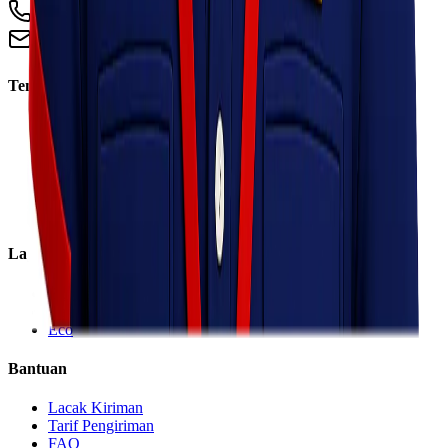
+62 813 8838 8182
info@lionelexpress.com
Tentang Kami
Tentang Kami
Visi & Misi
Sosial Perusahaan
Karir
Cabang
Informasi
Layanan
Express
Regular
Eco
Bantuan
Lacak Kiriman
Tarif Pengiriman
FAQ