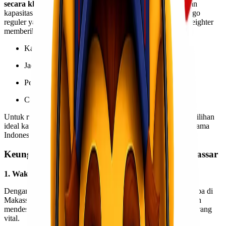
secara khusus
untuk satu pengirim dengan rute, jadwal, dan
kapasitas yang disesuaikan kebutuhan. Berbeda dengan cargo
reguler yang berbagi ruang dengan pengirim lain, charter freighter
memberikan keunggulan:
Kapasitas muatan penuh
Jadwal keberangkatan fleksibel
Pengiriman lebih cepat dan direct
Cocok untuk barang besar, berat, dan urgent
Untuk rute
Jakarta – Makassar
, charter freighter menjadi pilihan
ideal karena jalur ini merupakan salah satu pusat distribusi utama
Indonesia bagian timur.
Keunggulan Charter Freighter Jakarta – Makassar
1. Waktu Pengiriman Sangat Cepat
Dengan penerbangan langsung (direct flight), barang dapat tiba di
Makassar dalam hitungan jam. Sangat cocok untuk kebutuhan
mendesak, proyek dengan deadline ketat, atau pengiriman barang
vital.