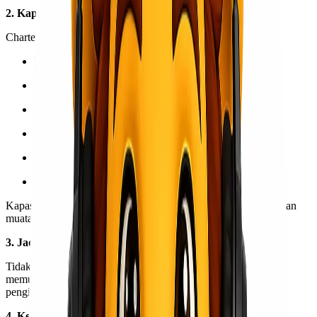
2. Kapasitas Besar & Fleksibel
Charter freighter mampu mengangkut:
Heavy cargo
Oversize cargo
Mesin industri
Alat proyek & konstruksi
Barang bernilai tinggi
Logistik khusus
Kapasitas dan jenis pesawat dapat disesuaikan dengan kebutuhan
muatan.
3. Jadwal Bisa Disesuaikan
Tidak perlu menunggu jadwal reguler. Charter freighter
memungkinkan penentuan jadwal terbang sesuai kebutuhan
pengirim, baik siang maupun malam hari.
4. Keamanan Lebih Terjamin