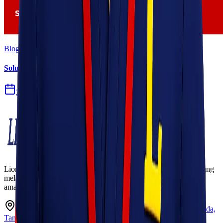
Blog
Solusi Logistik untuk Perusahaan Manufaktur
27 Jul 2026
Lionel Express adalah perusahaan jasa pengiriman terpercaya yang
melayani pengiriman barang ke seluruh Indonesia dengan cepat,
aman, dan harga kompetitif.
Ruko Garden Square Blok G No. 11-12 Jurumudi baru, Benda,
Tangerang, Banten 15124