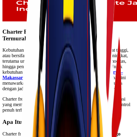
Charter Freighter Rute Jakarta Makassar
Termurah di Indonesia
Kebutuhan pengiriman barang dengan volume besar, berat tinggi,
atau bersifat mendesak dari Jakarta ke Makassar terus meningkat,
terutama untuk kebutuhan industri, proyek, distribusi komoditas,
hingga pengiriman alat berat dan barang bernilai tinggi. Untuk
kebutuhan tersebut, layanan
charter freighter rute Jakarta –
Makassar
menjadi solusi paling efektif dan efisien. Layanan ini
menawarkan pengiriman menggunakan pesawat kargo khusus
dengan jadwal fleksibel dan waktu tempuh yang sangat cepat.
Charter freighter sangat cocok bagi perusahaan maupun instansi
yang membutuhkan kepastian waktu, kapasitas besar, serta kontrol
penuh terhadap jadwal dan jenis muatan.
Apa Itu Charter Freighter?
Charter freighter adalah layanan
penyewaan pesawat kargo