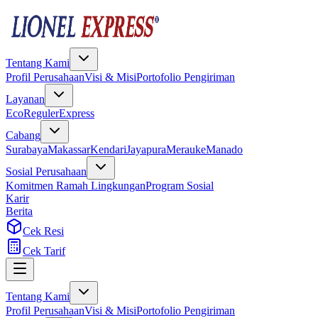
Tentang Kami
Profil Perusahaan
Visi & Misi
Portofolio Pengiriman
Layanan
Eco
Reguler
Express
Cabang
Surabaya
Makassar
Kendari
Jayapura
Merauke
Manado
Sosial Perusahaan
Komitmen Ramah Lingkungan
Program Sosial
Karir
Berita
Cek Resi
Cek Tarif
Tentang Kami
Profil Perusahaan
Visi & Misi
Portofolio Pengiriman