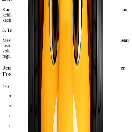
Karena pesawat dikhususkan untuk satu pengirim, risiko kerusakan,
kehilangan, atau tertukar dengan barang lain menjadi jauh lebih
kecil.
5. Tarif Lebih Efisien untuk Volume Besar
Meskipun terlihat eksklusif,
charter freighter Jakarta – Makassar
justru menjadi solusi paling ekonomis untuk pengiriman dengan
volume besar atau kebutuhan urgent dibandingkan pengiriman
reguler bertahap.
Jenis Barang yang Cocok Dikirim dengan Charter
Freighter
Layanan ini sangat ideal untuk pengiriman seperti:
Alat berat & mesin industri
Material proyek skala besar
Sparepart pabrik & pertambangan
Barang event & pameran