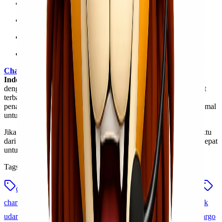
Jadwal sesuai kebutuhan
Aman & minim risiko
Cocok untuk proyek & kebutuhan urgent
Efisien untuk pengiriman skala besar
Charter Freighter Rute Jakarta – Makassar
Termurah di
Indonesia
adalah solusi terbaik untuk pengiriman cargo udara
dengan kebutuhan khusus, volume besar, dan waktu yang sangat
terbatas. Dengan pesawat kargo khusus, jadwal fleksibel, serta
penanganan profesional, layanan ini memberikan efisiensi maksimal
untuk kebutuhan logistik strategis.
Jika Anda membutuhkan pengiriman cepat, aman, dan tepat waktu
dari Jakarta ke Makassar, charter freighter adalah pilihan paling tepat
untuk memastikan barang sampai tanpa kompromi.
Tags
charter cargo termurah
charter freighter jakarta makassar
charter pesawat kargo indonesia
heavy cargo udara
logistik
udara terpercaya
pengiriman cargo udara
sewa pesawat cargo