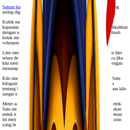
Satuan kubik
, liter, kilo, dan meter adalah berbagai satuan yang
sering digunakan dalam pengukuran volume dan berat.
Kubik merujuk pada ukuran tiga dimensi yang menunjukkan
kapasitas ruang. Satu kubik sama dengan satu unit panjang dikalikan
dengan satu unit lebar dan satu unit tinggi. Misalnya, jika sebuah
kotak memiliki ukuran 1 meter x 1 meter x 1 meter, maka
volumenya adalah 1 kubik.
Liter merupakan satuan untuk mengukur volume cairan. Satu liter
setara dengan seribu sentimeter kubik (cm³). Ini berarti bahwa jika
kita mempunyai wadah berkapasitas satu liter air, itu sama dengan
menampung air sebanyak seribu cm³.
Kilo atau kilogram adalah satuan berat dalam sistem metrik. Satu
kilogram setara dengan seribu gram (g). Ketika kita berbicara
tentang bahan makanan atau benda-benda lainnya, penggunaan kilo
sangat umum di pasar sehari-hari.
Meter adalah dasar dari pengukuran panjang dalam sistem metrik.
Satu meter terdiri dari seratus sentimeter (cm) dan bisa digunakan
untuk mengukur jarak antara dua titik secara akurat. Setiap satuan
ini memiliki perannya masing-masing dalam konteks pengukuran
yang berbeda-beda.