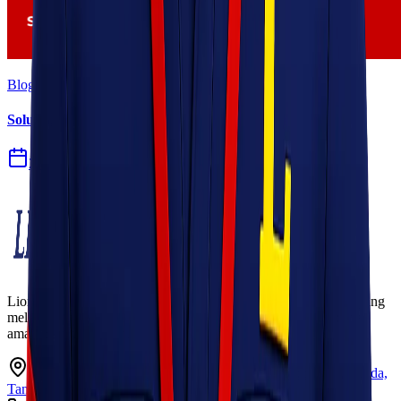
Blog
Solusi Logistik untuk Perusahaan Manufaktur
27 Jul 2026
Lionel Express adalah perusahaan jasa pengiriman terpercaya yang
melayani pengiriman barang ke seluruh Indonesia dengan cepat,
aman, dan harga kompetitif.
Ruko Garden Square Blok G No. 11-12 Jurumudi baru, Benda,
Tangerang, Banten 15124