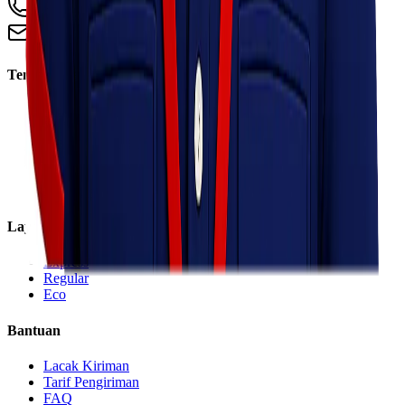
+62 813 8838 8182
info@lionelexpress.com
Tentang Kami
Tentang Kami
Visi & Misi
Sosial Perusahaan
Karir
Cabang
Informasi
Layanan
Express
Regular
Eco
Bantuan
Lacak Kiriman
Tarif Pengiriman
FAQ