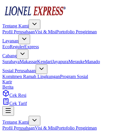
Tentang Kami
Profil Perusahaan
Visi & Misi
Portofolio Pengiriman
Layanan
Eco
Reguler
Express
Cabang
Surabaya
Makassar
Kendari
Jayapura
Merauke
Manado
Sosial Perusahaan
Komitmen Ramah Lingkungan
Program Sosial
Karir
Berita
Cek Resi
Cek Tarif
Tentang Kami
Profil Perusahaan
Visi & Misi
Portofolio Pengiriman