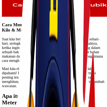
Cara Menghitung 1 Kubik Berapa Liter
Kilo & Meter
Saat kita berurusan dengan berbagai proyek atau aktivitas sehari-
hari, seringkali kita perlu melakukan konversi satuan. Misalnya,
ketika ingin tahu seberapa banyak air yang bisa ditampung dalam
sebuah bak mandi berbentuk kubik atau menghitung berat bahan
makanan dalam kilo. Namun, tidak semua orang paham bagaimana
cara menghitung 1 kubik berapa liter, kilo, dan meter.
Mari kita eksplorasi dunia konversi satuan agar lebih mudah
dipahami! Dalam artikel ini, kamu akan menemukan informasi
penting tentang satuan kubik, liter, kilo dan meter serta cara
menghitungnya dengan cepat dan efektif. Yuk kita bahas menambah
wawasan.
Apa itu Satuan Kubik, Liter, Kilo dan
Meter?