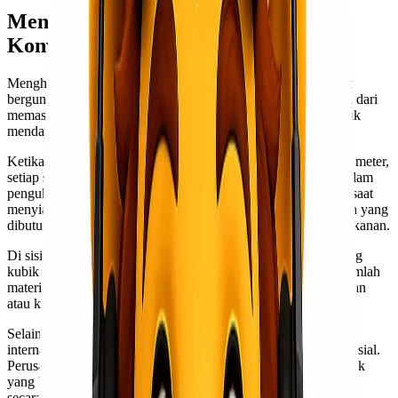
Mengapa Penting untuk Menghitung
Konversi Satuan?
Menghitung konversi satuan adalah keterampilan yang sangat
berguna dalam kehidupan sehari-hari. Banyak aktivitas, mulai dari
memasak hingga konstruksi, memerlukan akurasi ukuran untuk
mendapatkan hasil yang optimal.
Ketika kita berbicara tentang unit seperti kubik, liter, kilo, dan meter,
setiap satuan memiliki perannya masing-masing. Misalnya, dalam
pengukuran volume cairan menggunakan liter sangat penting saat
menyiapkan resep masakan. Mengetahui berapa banyak bahan yang
dibutuhkan dapat membuat perbedaan besar pada cita rasa makanan.
Di sisi lain, untuk proyek bangunan atau pertanian, menghitung
kubik dan meter memungkinkan kita untuk memperkirakan jumlah
material dengan tepat. Hal ini membantu mencegah pemborosan
atau kekurangan bahan.
Selain itu, di dunia bisnis ekspedisi
cargo
dan perdagangan
internasional, pemahaman tentang konversi satuan menjadi krusial.
Perusahaan sering beroperasi lintas negara dengan sistem metrik
yang berbeda-beda. Dengan kemampuan menghitung konversi
secara efektif akan memudahkan komunikasi antar pihak.