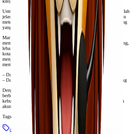
kilogram.
Untuk pengukuran panjang atau jarak dalam meter, angka ini sudah
jelas: satu kubik berarti sisi-sisinya masing-masing berukuran satu
meter. Dengan begitu kita bisa lebih mudah membayangkan ruang
yang dimiliki oleh objek tersebut.
Mari lakukan sedikit perhitungan lagi sebagai latihan. Jika Anda
mempunyai sebuah kotak berbentuk balok dengan ukuran panjang,
lebar dan tinggi masing-masing adalah dua meter. Maka volume
kotak tersebut dapat dihitung menggunakan rumus V = p × l × t
menjadi V = 2m × 2m × 2m = 8 m³. Ini artinya kotak tersebut
memiliki kapasitas sebesar:
– Dalam liter: \(8 \text{ m}^3 \times 1000 =8000\) liter
– Dalam kilo (jika terisi air): \(8000 \text{l} \times1kg/l=8000\) kg
Dengan pemahaman ini, Anda kini lebih siap untuk melakukan
berbagai konversi antara kubik, liter, kilo dan meter sesuai
kebutuhan sehari-hari maupun proyek tertentu yang memerlukan
akurasi pengukuran yang tepat!
Tags
cara menghitung
kilo
liter
meter
satuan kubik