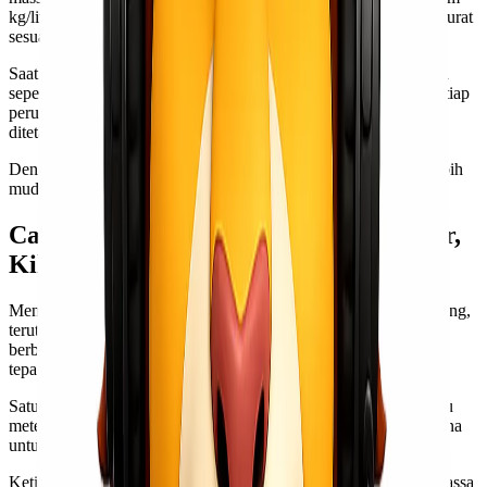
kg/liter). Dengan cara ini, Anda bisa mendapatkan hasil yang akurat
sesuai kebutuhan.
Saat menghitung panjang atau jarak dalam meter dari satuan lain
seperti centimeter atau milimeter juga mengikuti pola serupa. Setiap
perubahan diukur berdasarkan faktor konversi presisi yang telah
ditetapkan sebelumnya.
Dengan memahami rumus dasar ini, proses konversi menjadi lebih
mudah dan efisien bagi siapa pun yang membutuhkannya.
Cara Menghitung 1 Kubik Berapa Liter,
Kilo dan Meter
Menghitung konversi satuan sangat penting dalam berbagai bidang,
terutama saat berurusan dengan volume dan berat. Ketika kita
berbicara tentang kubik, liter, kilo, dan meter, pemahaman yang
tepat dapat memudahkan pekerjaan sehari-hari.
Satu kubik sama dengan seribu liter. Jadi jika Anda memiliki satu
meter kubik air, itu berarti ada 1.000 liter di dalamnya. Ini berguna
untuk memperkirakan kebutuhan air atau bahan cair lainnya.
Ketika membahas berat, satu meter kubik dari air mempunyai massa