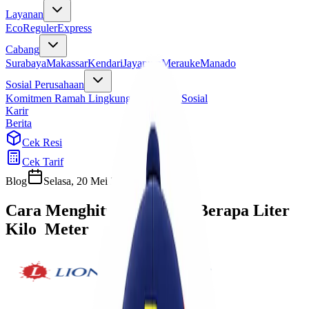
Layanan
Eco
Reguler
Express
Cabang
Surabaya
Makassar
Kendari
Jayapura
Merauke
Manado
Sosial Perusahaan
Komitmen Ramah Lingkungan
Program Sosial
Karir
Berita
Cek Resi
Cek Tarif
Blog
Selasa, 20 Mei 2025
Sherly
Cara Menghitung 1 Kubik Berapa Liter
Kilo Meter