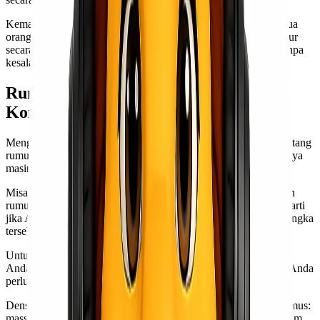
Kemampuan ini juga meningkatkan efisiensi kerja. Ketika semua
orang memahami cara mengkonversi antara berbagai satuan ukur
secara konsisten maka proses kerja bisa berjalan lebih lancar tanpa
kesalahan signifikan.
Rumus Dasar untuk Menghitung
Konversi Satuan
Menghitung konversi satuan memerlukan pemahaman dasar tentang
rumus yang digunakan. Setiap satuan memiliki faktor konversinya
masing-masing.
Misalnya, untuk mengkonversi kubik ke liter, kita menggunakan
rumus sederhana: 1 meter kubik sama dengan 1000 liter. Ini berarti
jika Anda memiliki volume dalam meter kubik, cukup kalikan angka
tersebut dengan 1000.
Untuk satuan berat seperti kilo, penghitungan berbeda lagi. Jika
Anda ingin tahu berapa kilogram dalam suatu volume tertentu, Anda
perlu mengetahui densitas materialnya terlebih dahulu.
Densitas adalah massa per unit volume. Setelah itu, gunakan rumus:
massa (dalam kilogram) = volumen (dalam liter) x densitas (dalam