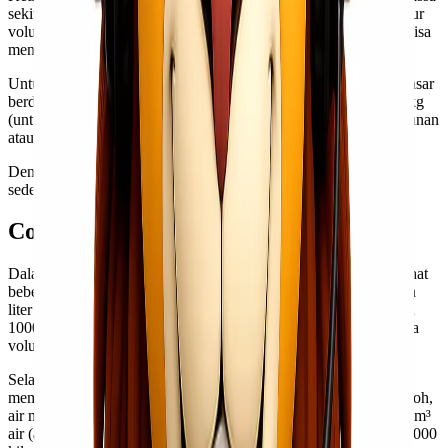
sekitar 1.000 kilogram atau satu ton. Artinya, jika Anda mengukur
volume suatu benda dalam kubik dan tahu densitasnya—Anda bisa
menghitung beratnya dengan mudah.
Untuk menghitung konversi ini secara efektif: gunakan rumus dasar
berdasarkan pengertian bahwa 1 m³ = 1000 L dan 1 m³ = 1000 kg
(untuk zat seperti air). Contohnya ketika membeli material bangunan
atau mencampurkan bahan kimia di laboratorium.
Dengan pengetahuan ini, proses perhitungan menjadi lebih
sederhana dan akurat tanpa kebingungan lagi.
Contoh Perhitungan Konversi Satuan
Dalam memahami cara menghitung konversi satuan, mari kita lihat
beberapa contoh konkret. Misalkan kita ingin mengetahui berapa
liter dalam 1 kubik. Kita tahu bahwa 1 meter kubik sama dengan
1000 liter. Jadi, jika ada benda yang memiliki volume 1 m³, maka
volumenya adalah 1000 liter.
Selanjutnya, untuk mengonversi dari kubik ke kilo, kita perlu
mempertimbangkan jenis material dan densitasnya. Sebagai contoh,
air memiliki densitas sekitar 1 kg/liter. Jadi jika Anda memiliki 1 m³
air (atau setara dengan 1000 liter), beratnya kira-kira mencapai 1000