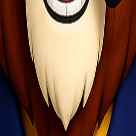
snis yang bergerak cepat, kelancaran distribusi barang menjadi salah 
nghadirkan layanan Trucking Full Truck Load (FTL) yang dirancang k