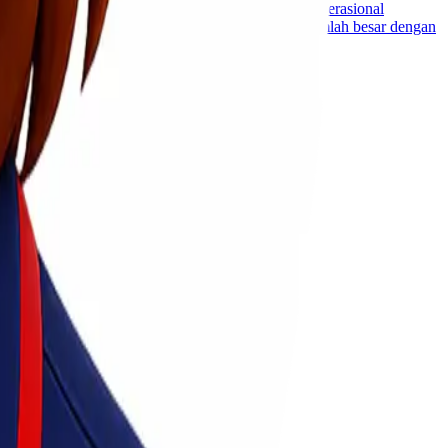
satu faktor penting yang menentukan keberhasilan operasional
husus untuk mendukung distribusi barang dalam jumlah besar dengan