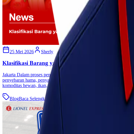
25 Mei 2026
Sherly
Klasifikasi Barang yang Wajib Karantina
Jakarta Dalam proses pengiriman domestik maupun internasional, terd
penyebaran hama, penyakit, serta melindungi keamanan pangan dan su
komoditas hewan, ikan, tumbuhan, serta produk [&hellip;]
Blog
Baca Selengkapnya