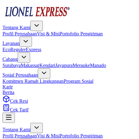
Tentang Kami
Profil Perusahaan
Visi & Misi
Portofolio Pengiriman
Layanan
Eco
Reguler
Express
Cabang
Surabaya
Makassar
Kendari
Jayapura
Merauke
Manado
Sosial Perusahaan
Komitmen Ramah Lingkungan
Program Sosial
Karir
Berita
Cek Resi
Cek Tarif
Tentang Kami
Profil Perusahaan
Visi & Misi
Portofolio Pengiriman