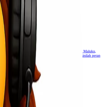
perusahaan B2B, distribusi ke wilayah seperti Sulawesi, Maluku,
mpuan mengelola risiko operasional di lapangan. Di sinilah peran