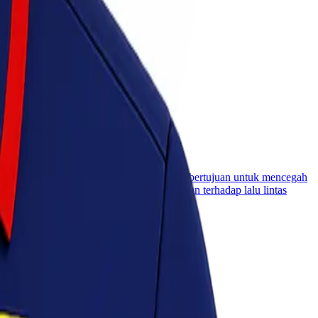
ebelum dapat didistribusikan. Regulasi ini bertujuan untuk mencegah
rantin), pemerintah melakukan pengawasan terhadap lalu lintas