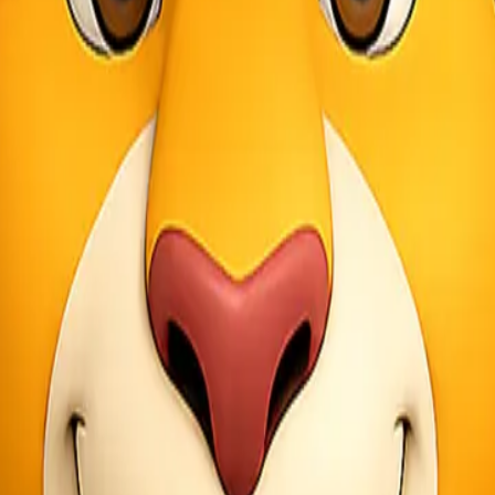
gannya bukan hanya mengirim barang dari satu kota ke kota lain. Bagi 
encanaan supply chain yang matang, koordinasi multimoda, serta kema