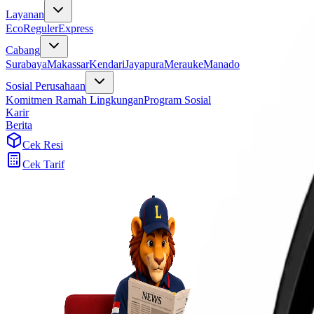
Layanan
Eco
Reguler
Express
Cabang
Surabaya
Makassar
Kendari
Jayapura
Merauke
Manado
Sosial Perusahaan
Komitmen Ramah Lingkungan
Program Sosial
Karir
Berita
Cek Resi
Cek Tarif