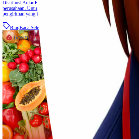
Distribusi Antar Kota Pulau Jawa yang Efisien Jakarta Dalam dunia bi
perusahaan. Untuk menjawab kebutuhan tersebut, Lionel Express me
pengiriman yang lebih cepat, [&hellip;]
Blog
Baca Selengkapnya