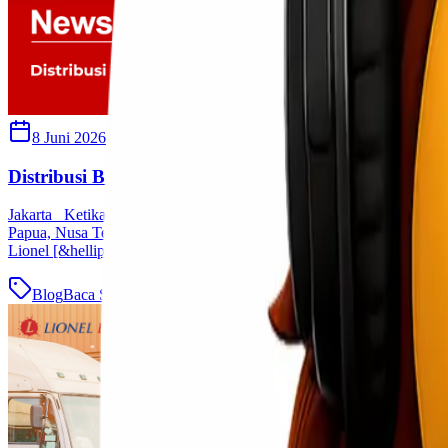
8 Juni 2026
Sherly
Distribusi B2B Bukan Sekadar Pengiriman
Jakarta Ketika berbicara tentang logistik ke Indonesia Timur, tantan
Papua, Nusa Tenggara, hingga area proyek terpencil membutuhkan per
Lionel [&hellip;]
Blog
Baca Selengkapnya