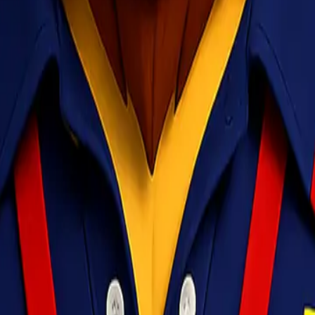
apat beberapa jenis barang yang wajib melalui pemeriksaan karantina s
mber daya hayati di Indonesia. Melalui Badan Karantina Indonesia (Ba