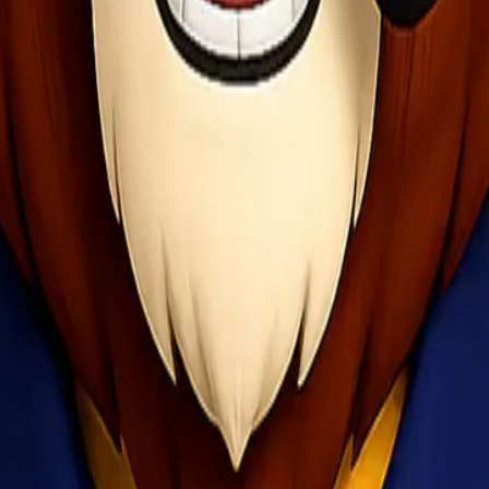
itawarkan mencakup:
uhan operasional perusahaan Anda.
ondasi penting dalam menjaga kualitas layanan dan kepercayaan antar
lan lebih terkontrol, efisien, dan minim risiko.
l dan terukur bersama
Lionel Express
. Dengan standar SLA yang jelas,
nis Anda.
t, dan terjamin.