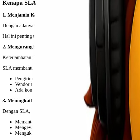
Kenapa SLA Penting untuk Bisnis?
1. Menjamin Kepastian Layanan
Dengan adanya SLA, bisnis Anda memiliki jaminan bahwa vendor logis
Hal ini penting untuk menjaga stabilitas operasional, terutama dalam 
2. Mengurangi Risiko Keterlambatan
Keterlambatan pengiriman dapat berdampak langsung pada kepuasan 
SLA membantu memastikan bahwa:
Pengiriman dilakukan sesuai jadwal
Vendor memiliki komitmen terhadap ketepatan waktu
Ada konsekuensi jika target tidak tercapai
3. Meningkatkan Transparansi dan Kontrol
Dengan SLA, semua proses menjadi lebih transparan. Anda dapat:
Memantau performa vendor
Mengevaluasi kualitas layanan
Mengukur tingkat keberhasilan pengiriman