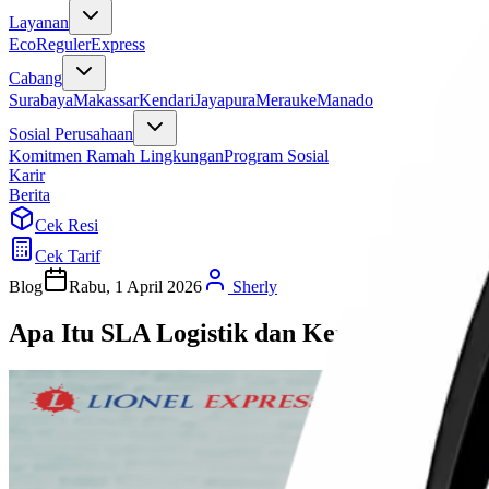
Layanan
Eco
Reguler
Express
Cabang
Surabaya
Makassar
Kendari
Jayapura
Merauke
Manado
Sosial Perusahaan
Komitmen Ramah Lingkungan
Program Sosial
Karir
Berita
Cek Resi
Cek Tarif
Blog
Rabu, 1 April 2026
Sherly
Apa Itu SLA Logistik dan Kenapa Penting