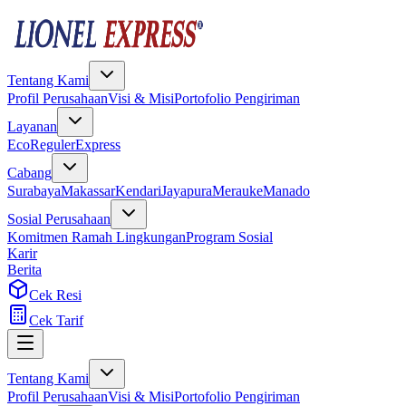
Tentang Kami
Profil Perusahaan
Visi & Misi
Portofolio Pengiriman
Layanan
Eco
Reguler
Express
Cabang
Surabaya
Makassar
Kendari
Jayapura
Merauke
Manado
Sosial Perusahaan
Komitmen Ramah Lingkungan
Program Sosial
Karir
Berita
Cek Resi
Cek Tarif
Tentang Kami
Profil Perusahaan
Visi & Misi
Portofolio Pengiriman