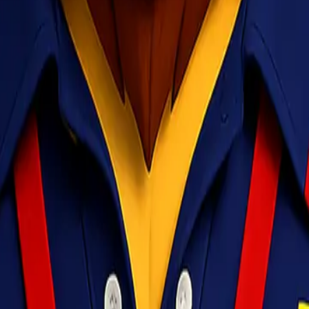
 perusahaan
logistik b2b
pengiriman tepat waktu
service level