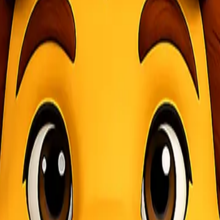
tuk Bisnis Anda?
hal yang sangat penting. Perusahaan tidak hanya membutuhkan vendor 
danya
SLA (Service Level Agreement)
. Namun, apa sebenarnya SLA it
nyedia jasa logistik dan pelanggan yang berisi standar layanan yang ha
iki ekspektasi yang sama terhadap layanan yang diberikan.