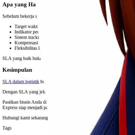
Apa yang Harus Diperhatikan dalam SLA Logistik?
Sebelum bekerja sama dengan vendor logistik, pastikan SLA yang d
Target waktu pengiriman yang realistis
Indikator performa (KPI) yang jelas
Sistem tracking dan reporting
Kompensasi atau solusi jika terjadi kendala
Fleksibilitas layanan sesuai kebutuhan bisnis
SLA yang baik bukan hanya detail, tetapi juga relevan dengan kebut
Kesimpulan
SLA dalam logistik
bukan sekadar dokumen formal, tetapi merupakan f
Dengan SLA yang jelas, bisnis Anda dapat memastikan pengiriman berja
Pastikan bisnis Anda didukung oleh layanan logistik yang profesiona
Express siap menjadi partner logistik terpercaya untuk kebutuhan bis
Hubungi kami sekarang untuk solusi pengiriman yang lebih aman, cepa
Tags