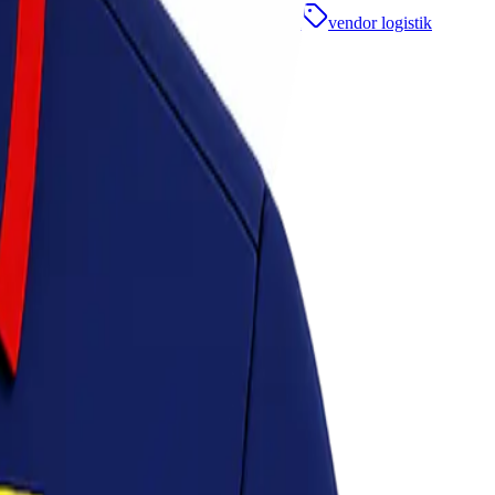
 agreement
sla logistik
standar layanan
vendor logistik