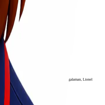
a perusahaan dan vendor logistik.
 sistem pengiriman terintegrasi, dan tim berpengalaman, Lionel