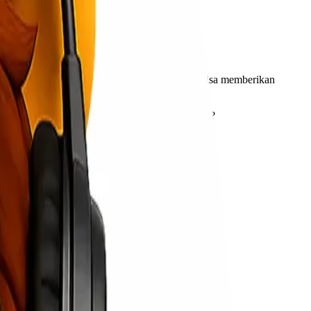
yang mampu mengirim barang, tetapi juga yang bisa memberikan
u, dan mengapa sangat penting bagi bisnis Anda?
rus dipenuhi.