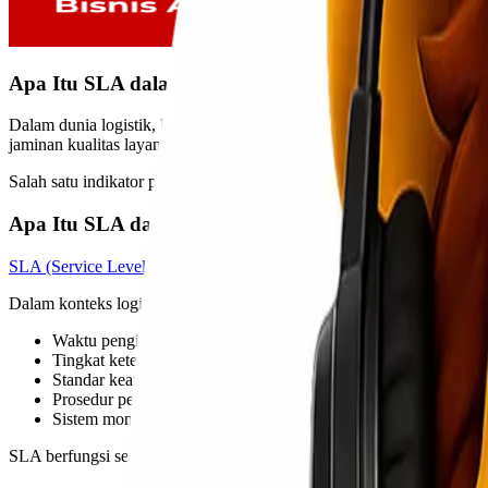
Apa Itu SLA dalam Logistik dan Kenapa Penting un
Dalam dunia logistik, kepercayaan dan konsistensi layanan adalah 
jaminan kualitas layanan.
Salah satu indikator profesionalisme dalam industri logistik adalah a
Apa Itu SLA dalam Logistik?
SLA (Service Level Agreement) adalah
kesepakatan tertulis antara pe
Dalam konteks logistik, SLA biasanya mencakup:
Waktu pengiriman (lead time)
Tingkat ketepatan waktu (on-time delivery)
Standar keamanan barang
Prosedur penanganan komplain
Sistem monitoring dan reporting
SLA berfungsi sebagai acuan yang jelas agar kedua belah pihak memil