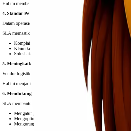
Hal ini membantu perusahaan dalam mengambil keputusan yang lebih 
4. Standar Penanganan Masalah yang Jelas
Dalam operasional logistik, kendala seperti keterlambatan atau kerusa
SLA memastikan adanya prosedur yang jelas dalam menangani:
Komplain pelanggan
Klaim kerusakan atau kehilangan
Solusi atas kendala operasional
5. Meningkatkan Profesionalisme Vendor
Vendor logistik yang memiliki SLA menunjukkan bahwa mereka memilik
Hal ini menjadi indikator bahwa vendor tersebut siap menangani keb
6. Mendukung Efisiensi Supply Chain
SLA membantu menciptakan alur distribusi yang lebih terencana dan k
Mengatur jadwal distribusi dengan lebih akurat
Mengoptimalkan manajemen stok
Mengurangi potensi kerugian operasional