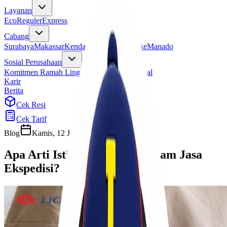
Layanan
Eco
Reguler
Express
Cabang
Surabaya
Makassar
Kendari
Jayapura
Merauke
Manado
Sosial Perusahaan
Komitmen Ramah Lingkungan
Program Sosial
Karir
Berita
Cek Resi
Cek Tarif
Blog
Kamis, 12 Juni 2025
Sherly
Apa Arti Istilah Unboxing Dalam Jasa
Ekspedisi?