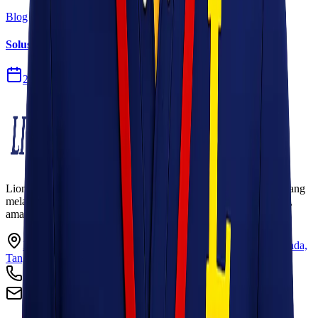
Blog
Solusi Logistik untuk Perusahaan Manufaktur
27 Jul 2026
Lionel Express adalah perusahaan jasa pengiriman terpercaya yang
melayani pengiriman barang ke seluruh Indonesia dengan cepat,
aman, dan harga kompetitif.
Ruko Garden Square Blok G No. 11-12 Jurumudi baru, Benda,
Tangerang, Banten 15124
+62 813 8838 8182
info@lionelexpress.com