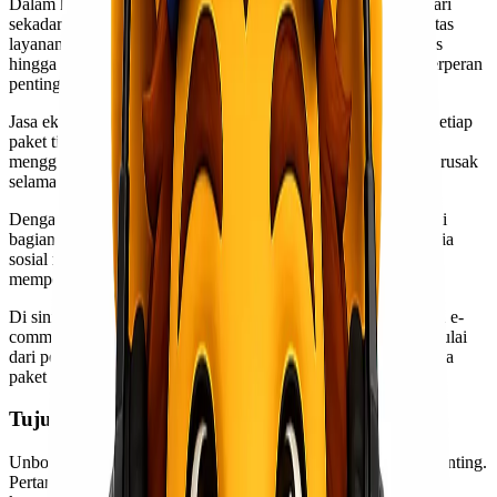
Dalam konteks jasa ekspedisi, unboxing memiliki arti lebih dari
sekadar membuka paket. Proses ini juga mencerminkan kualitas
layanan pengiriman yang diberikan. Dari cara barang dikemas
hingga kondisi saat sampai di tangan konsumen, semua itu berperan
penting dalam kesan pertama.
Jasa ekspedisi bertanggung jawab untuk memastikan bahwa setiap
paket tiba dengan selamat dan dalam keadaan baik. Mereka
menggunakan berbagai teknik pengemasan agar barang tidak rusak
selama perjalanan.
Dengan semakin populernya belanja online, unboxing menjadi
bagian dari budaya konsumsi modern. Banyak pengguna media
sosial membagikan momen unboxing mereka, sehingga dapat
mempengaruhi minat beli orang lain terhadap produk tertentu.
Di sinilah jasa ekspedisi memainkan peranan vital dalam dunia e-
commerce, memastikan pengalaman berbelanja tetap positif mulai
dari pemesanan hingga saat pelanggan menerima dan membuka
paket mereka.
Tujuan Unboxing Barang Ekspedisi
Unboxing dalam jasa ekspedisi memiliki tujuan yang cukup penting.
Pertama, proses ini memberikan pengalaman langsung kepada