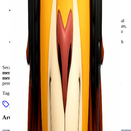
maupun jenis barangnya.
Dokumentasi
: Beberapa jasa ekspedisi atau toko online
menyarankan atau bahkan mewajibkan pelanggan untuk
mendokumentasikan (video atau foto) proses unboxing. Hal
ini berfungsi sebagai bukti jika terjadi kerusakan, kehilangan,
atau ketidaksesuaian barang saat proses klaim asuransi atau
komplain.
Keamanan
: Terkadang, unboxing juga bisa dilakukan oleh
pihak ekspedisi sendiri (dalam kondisi tertentu dan sesuai
prosedur) untuk pemeriksaan keamanan atau bea cukai,
meskipun ini tidak sesering unboxing oleh penerima.
Secara sederhana, unboxing dalam jasa ekspedisi adalah
aksi
membuka kemasan pengiriman untuk memeriksa dan
memverifikasi isinya
. Semua tujuan ini menunjukkan betapa
pentingnya momen unboxing dalam dunia jasa ekspedisi saat ini.
Tags
istilah unboxing
jasa ekspedisi
unboxing barang
Artikel Terkait