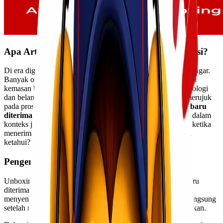
Apa Arti Istilah Unboxing Dalam Jasa Ekspedisi?
Di era digital saat ini, istilah unboxing semakin sering kita dengar.
Banyak orang yang penasaran tentang pengalaman membuka
kemasan barang baru, terutama di kalangan penggemar teknologi
dan belanja online.
Istilah
unboxing
dalam jasa ekspedisi merujuk
pada proses
membuka paket atau kiriman barang yang baru
diterima
. Namun, apa sebenarnya arti dari istilah unboxing dalam
konteks jasa ekspedisi? Apakah hanya sekadar momen seru ketika
menerima paket atau ada makna lebih dalam yang perlu kita
ketahui? Mari kita pelajari lebih lanjut!
Pengertian Unboxing dan Jasa Ekspedisi
Unboxing adalah proses membuka kemasan barang yang baru
diterima. Momen ini sering dianggap sebagai pengalaman
menyenangkan bagi banyak orang. Melihat produk secara langsung
setelah menunggu pengiriman bisa jadi sangat menggembirakan.