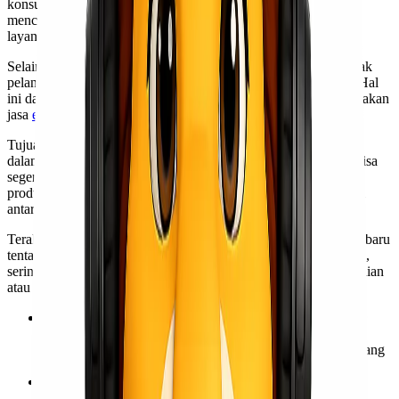
konsumen saat menerima barang. Momen unboxing dapat
menciptakan kesan awal yang mendalam terhadap produk dan
layanan.
Selain itu, unboxing juga berfungsi sebagai alat promosi. Banyak
pelanggan yang membagikan momen tersebut di media sosial. Hal
ini dapat menarik perhatian lebih banyak orang untuk menggunakan
jasa
ekspedisi cargo
tertentu atau mencoba produk baru.
Tujuan lainnya adalah untuk memastikan bahwa barang sampai
dalam kondisi baik. Dengan melakukan unboxing, pelanggan bisa
segera memeriksa apakah ada kerusakan atau kekurangan pada
produk yang diterima. Ini membantu meningkatkan transparansi
antara penyedia layanan dan konsumen.
Terakhir, unboxing juga menjadi sarana edukasi bagi pengguna baru
tentang cara penggunaan suatu produk. Saat membuka kemasan,
sering kali terdapat informasi tambahan seperti petunjuk pemakaian
atau garansi.
Pengecekan kondisi barang
: Untuk memastikan bahwa
barang yang diterima tidak rusak atau cacat selama proses
pengiriman. Ini sangat penting terutama untuk barang-barang
rapuh atau bernilai tinggi.
Verifikasi isi paket
: Memastikan bahwa isi paket sesuai
dengan deskripsi atau faktur yang tertera, baik dari jumlah