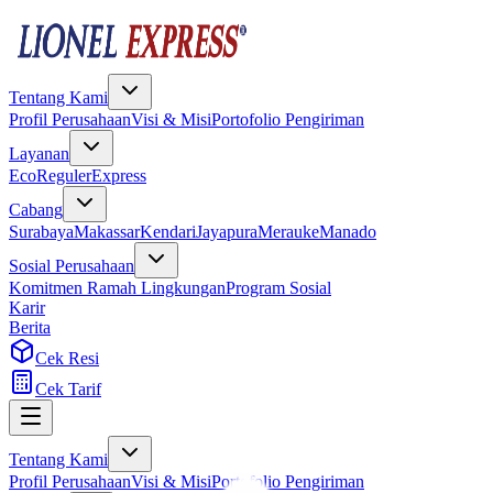
Tentang Kami
Profil Perusahaan
Visi & Misi
Portofolio Pengiriman
Layanan
Eco
Reguler
Express
Cabang
Surabaya
Makassar
Kendari
Jayapura
Merauke
Manado
Sosial Perusahaan
Komitmen Ramah Lingkungan
Program Sosial
Karir
Berita
Cek Resi
Cek Tarif
Tentang Kami
Profil Perusahaan
Visi & Misi
Portofolio Pengiriman