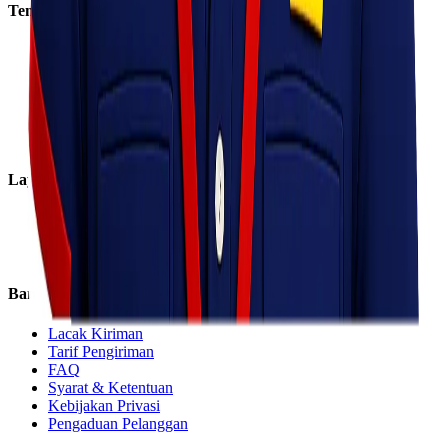
Tentang Kami
Tentang Kami
Visi & Misi
Sosial Perusahaan
Karir
Cabang
Informasi
Layanan
Express
Regular
Eco
Bantuan
Lacak Kiriman
Tarif Pengiriman
FAQ
Syarat & Ketentuan
Kebijakan Privasi
Pengaduan Pelanggan