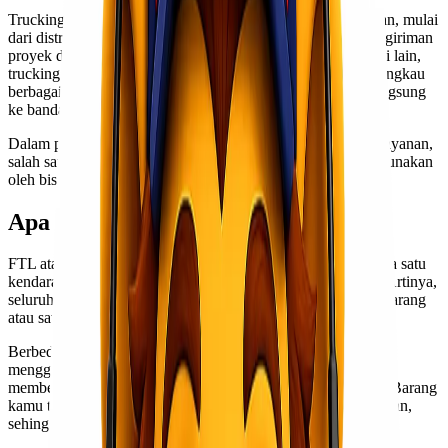
Trucking biasanya digunakan untuk berbagai jenis kebutuhan, mulai
dari distribusi barang retail, bahan baku industri, hingga pengiriman
proyek dalam jumlah besar. Dibandingkan moda transportasi lain,
trucking menawarkan fleksibilitas tinggi karena dapat menjangkau
berbagai area, termasuk lokasi yang tidak memiliki akses langsung
ke bandara atau pelabuhan.
Dalam praktiknya, trucking terbagi menjadi beberapa jenis layanan,
salah satunya adalah FTL (Full Truck Load) yang sering digunakan
oleh bisnis dengan volume pengiriman besar.
Apa Itu FTL?
FTL atau Full Truck Load adalah metode pengiriman di mana satu
kendaraan truk digunakan secara penuh oleh satu pengirim. Artinya,
seluruh kapasitas truk didedikasikan hanya untuk satu jenis barang
atau satu pelanggan saja.
Berbeda dengan LTL (Less Than Truck Load) yang
menggabungkan beberapa pengiriman dalam satu truk, FTL
memberikan keuntungan dari segi kecepatan dan keamanan. Barang
kamu tidak perlu transit atau bongkar muat di tengah perjalanan,
sehingga risiko kerusakan bisa diminimalkan.