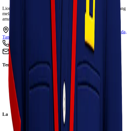
Lionel Express adalah perusahaan jasa pengiriman terpercaya yang
melayani pengiriman barang ke seluruh Indonesia dengan cepat,
aman, dan harga kompetitif.
Ruko Garden Square Blok G No. 11-12 Jurumudi baru, Benda,
Tangerang, Banten 15124
+62 813 8838 8182
info@lionelexpress.com
Tentang Kami
Tentang Kami
Visi & Misi
Sosial Perusahaan
Karir
Cabang
Informasi
Layanan
Express
Regular