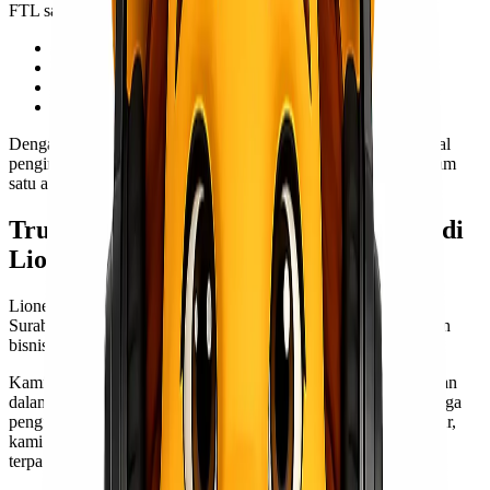
FTL sangat cocok untuk:
Pengiriman dalam jumlah besar
Barang dengan kebutuhan khusus
Pengiriman yang membutuhkan waktu cepat
Produk dengan risiko tinggi jika sering dipindahkan
Dengan FTL, kamu juga memiliki kontrol lebih terhadap jadwal
pengiriman, karena tidak bergantung pada pengiriman lain dalam
satu armada.
Trucking Barang Surabaya Semarang di
Lionel Express
Lionel Express menyediakan layanan trucking FTL untuk rute
Surabaya ke Semarang yang dirancang khusus untuk kebutuhan
bisnis.
Kami mengoperasikan armada yang siap mendukung pengiriman
dalam berbagai skala, mulai dari kebutuhan distribusi rutin hingga
pengiriman proyek. Dengan sistem operasional yang terorganisir,
kami memastikan setiap pengiriman berjalan secara efisien dan
terpantau.