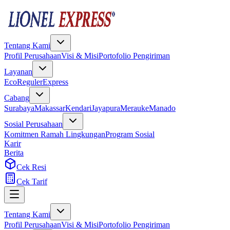
Tentang Kami
Profil Perusahaan
Visi & Misi
Portofolio Pengiriman
Layanan
Eco
Reguler
Express
Cabang
Surabaya
Makassar
Kendari
Jayapura
Merauke
Manado
Sosial Perusahaan
Komitmen Ramah Lingkungan
Program Sosial
Karir
Berita
Cek Resi
Cek Tarif
Tentang Kami
Profil Perusahaan
Visi & Misi
Portofolio Pengiriman