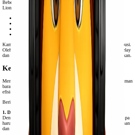
Beberapa keunggulan layanan
trucking Surabaya Semarang
di
Lionel Express:
Pengiriman langsung tanpa transit (direct delivery)
Jadwal fleksibel sesuai kebutuhan bisnis kamu
Dukungan tim operasional yang responsif
Monitoring pengiriman yang transparan
Kami juga memahami pentingnya ketepatan waktu dalam distribusi.
Oleh karena itu, setiap proses dirancang untuk meminimalkan delay
dan memastikan barang sampai sesuai jadwal yang telah ditentukan.
Keuntungan Pakai Lionel Express
Menggunakan layanan Lionel Express bukan hanya soal pengiriman
barang, tapi juga tentang membangun sistem logistik yang lebih
efisien untuk bisnis kamu.
Berikut beberapa keuntungan yang bisa kamu dapatkan:
1. Dedicated Truck (FTL)
Dengan sistem FTL, kamu mendapatkan satu armada khusus tanpa
harus berbagi dengan pengiriman lain. Ini meningkatkan keamanan
dan efisiensi waktu pengiriman.