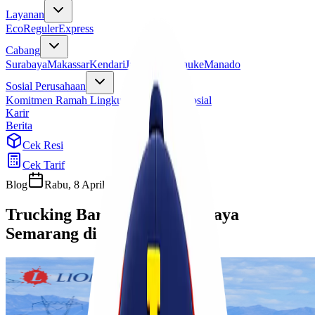
Layanan
Eco
Reguler
Express
Cabang
Surabaya
Makassar
Kendari
Jayapura
Merauke
Manado
Sosial Perusahaan
Komitmen Ramah Lingkungan
Program Sosial
Karir
Berita
Cek Resi
Cek Tarif
Blog
Rabu, 8 April 2026
Cherryn
Trucking Barang FTL Surabaya
Semarang di Lionel Express