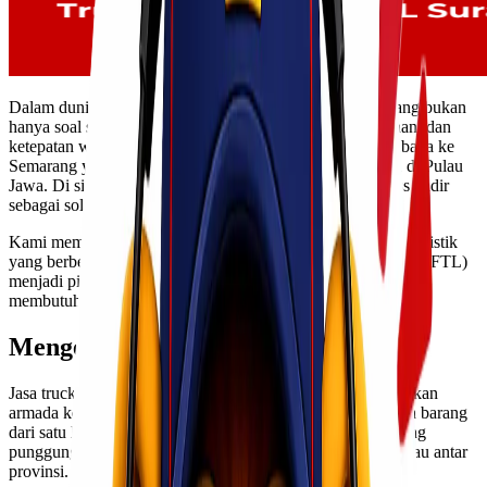
Dalam dunia bisnis yang bergerak cepat, pengiriman barang bukan
hanya soal sampai tujuan, tapi juga soal efisiensi, keamanan, dan
ketepatan waktu. Apalagi untuk rute strategis seperti Surabaya ke
Semarang yang menjadi jalur penting distribusi antar kota di Pulau
Jawa. Di sinilah layanan trucking FTL dari Lionel Express hadir
sebagai solusi yang bisa kamu andalkan.
Kami memahami bahwa setiap bisnis memiliki kebutuhan logistik
yang berbeda. Karena itu, layanan trucking Full Truck Load (FTL)
menjadi pilihan tepat untuk pengiriman skala besar yang
membutuhkan kontrol penuh terhadap proses distribusi.
Mengenal Jasa Trucking Barang
Jasa trucking adalah layanan pengiriman barang menggunakan
armada kendaraan darat seperti truk untuk mendistribusikan barang
dari satu lokasi ke lokasi lainnya. Layanan ini menjadi tulang
punggung logistik, terutama untuk pengiriman antar kota atau antar
provinsi.