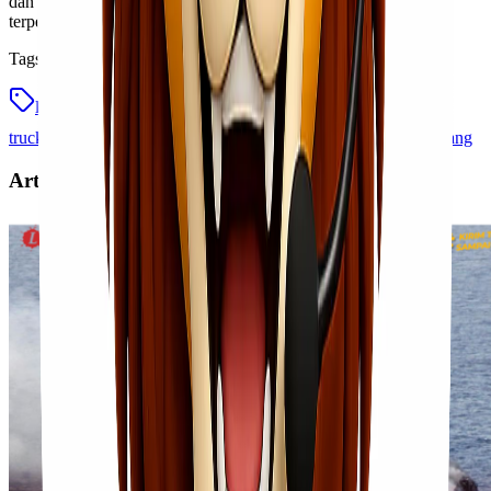
dan temukan solusi pengiriman yang lebih efisien, aman, dan
terpercaya.
Tags
lionel express
trucking barang
trucking barang ftl
trucking barang surabaya semarang
trucking surabaya semarang
Artikel Terkait