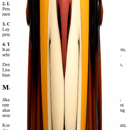
2. Lead Time Terukur
Pengiriman langsung dari Surabaya ke Semarang tanpa transit
membuat waktu pengiriman lebih singkat dan terprediksi.
3. Cocok untuk Kebutuhan B2B
Layanan ini sangat ideal untuk bisnis yang membutuhkan
pengiriman rutin, skala besar, atau distribusi antar gudang.
4. Tim Profesional dan Berpengalaman
Kami didukung oleh tim yang memahami kebutuhan logistik bisnis,
sehingga setiap pengiriman ditangani dengan standar profesional.
Dengan pendekatan yang berorientasi pada kebutuhan pelanggan,
Lionel Express siap menjadi partner pengiriman yang membantu
bisnis kamu berkembang lebih cepat.
Mari Konsultasi Sekarang
Jika kamu sedang mencari solusi
pengiriman trucking FTL
untuk
rute Surabaya ke Semarang, Lionel Express siap membantu. Kami
akan membantu kamu menentukan strategi pengiriman yang paling
sesuai dengan kebutuhan bisnis kamu.
Konsultasikan kebutuhan logistik kamu sekarang bersama tim kami,