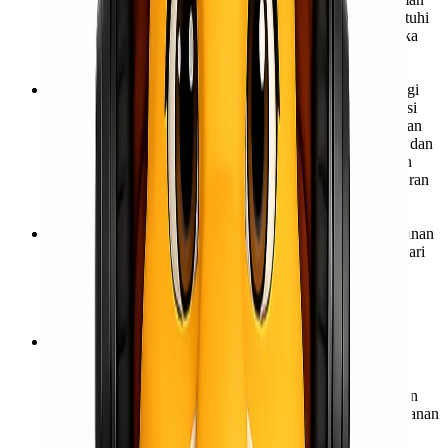
luas dalam melintasi rute Surabaya – Jakarta, serta mematuhi
semua regulasi lalu lintas dan standar keselamatan. Mereka
adalah ujung tombak yang memastikan barang Anda tiba
dengan selamat.
Sistem Pelacakan (Tracking) Real-Time: Dengan teknologi
canggih kami, Anda tidak perlu lagi menebak-nebak posisi
barang kiriman Anda. Kami menyediakan sistem pelacakan
cargo yang memungkinkan Anda untuk memantau status dan
lokasi barang Anda secara real-time dari mana saja, kapan
saja. Transparansi penuh ini memberikan ketenangan pikiran
dan memungkinkan Anda untuk menginformasikan
pelanggan Anda dengan akurat.
Layanan Pelanggan yang Responsif dan Solutif: Tim layanan
pelanggan kami siap sedia untuk melayani Anda. Mulai dari
konsultasi awal, penawaran harga jasa ekspedisi yang
kompetitif, hingga penanganan pertanyaan atau kendala
selama proses pengiriman, kami berkomitmen untuk
memberikan respons cepat dan solusi terbaik.
Harga Kompetitif Tanpa Kompromi Kualitas: Kami
memahami bahwa biaya adalah faktor penting. Lionel
Express menawarkan tarif
cargo Surabaya Jakarta
yang
sangat kompetitif di pasaran, tanpa mengurangi sedikit pun
kualitas dan keamanan layanan. Kami percaya bahwa layanan
logistik prima harus terjangkau oleh semua skala bisnis.