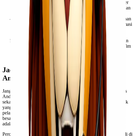
yang sesuai dan memulai perjalanan menuju Jakarta. Driver
kami akan memilih rute tercepat dan teraman, memanfaatkan
jaringan jalan tol untuk efisiensi waktu.
Monitoring dan Pelacakan: Anda dapat memantau perjalanan
barang Anda melalui sistem pelacakan online kami. Informasi
terbaru tentang posisi dan status pengiriman akan selalu
tersedia.
Pengantaran ke Tujuan: Setelah tiba di Jakarta, barang akan
diantar langsung ke alamat tujuan yang telah ditentukan. Tim
kami akan memastikan proses pembongkaran dilakukan
dengan rapi dan aman.
Jadikan Lionel Express Mitra Logistik
Anda
Jangan biarkan kendala logistik menghambat pertumbuhan bisnis
Anda. Dengan Lionel Express, Anda mendapatkan lebih dari
sekadar jasa pengiriman barang; Anda mendapatkan mitra logistik
yang andal, efisien, dan berkomitmen penuh terhadap kepuasan
pelanggan. Baik Anda membutuhkan jasa pindahan, kirim paket
besar, atau pengiriman rutin antara Surabaya dan Jakarta, kami
adalah solusi terdepan.
Percayakan pengiriman cargo Surabaya Jakarta Anda kepada ahli di