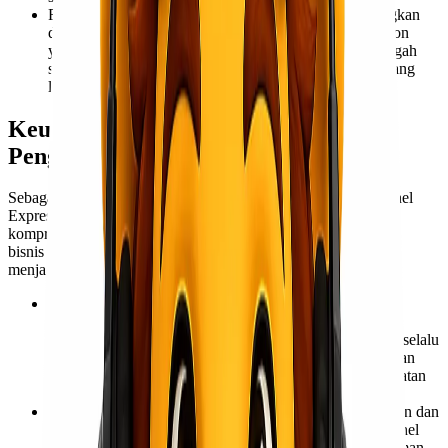
Ramah Lingkungan untuk Jarak Menengah: Dibandingkan
dengan pengiriman udara, trucking memiliki jejak karbon
yang lebih rendah per ton-kilometer untuk jarak menengah
seperti rute Surabaya-Jakarta, menjadikannya pilihan yang
lebih berkelanjutan bagi bisnis yang peduli lingkungan.
Keunggulan Lionel Express dalam
Pengiriman Cargo Surabaya Jakarta
Sebagai spesialis dalam jasa pengiriman barang via darat, Lionel
Express tidak hanya menawarkan layanan, tetapi juga solusi
komprehensif yang dirancang untuk mendukung pertumbuhan
bisnis Anda. Berikut adalah keunggulan yang membuat kami
menjadi pilihan utama Anda:
Armada Truk Modern dan Terawat Optimal: Kami
berinvestasi pada armada truk terbaru dan melakukan
perawatan rutin secara berkala. Setiap unit armada kami selalu
dalam kondisi prima dan siap untuk menempuh perjalanan
jauh. Ini meminimalkan risiko kerusakan atau keterlambatan
akibat masalah teknis di jalan.
Tim Driver Berpengalaman dan Profesional: Keselamatan dan
ketepatan waktu adalah prioritas kami. Setiap driver Lionel
Express adalah individu yang terlatih, memiliki pengalaman