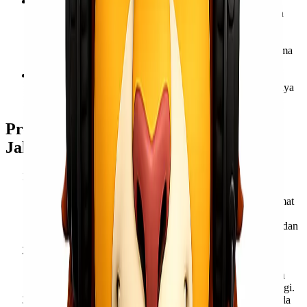
Opsi Asuransi Barang untuk Perlindungan Ekstra: Untuk
memberikan perlindungan maksimal bagi barang berharga
Anda, kami juga menyediakan opsi asuransi barang. Ini
adalah jaring pengaman tambahan yang memberikan
kompensasi jika terjadi hal-hal yang tidak diinginkan selama
proses pengiriman.
Proses Mudah dan Efisien: Kami telah menyederhanakan
setiap langkah dalam proses pengiriman cargo dari Surabaya
ke Jakarta agar semudah mungkin bagi Anda.
Proses Pengiriman Cargo Surabaya
Jakarta Bersama Lionel Express
Pemesanan dan Konsultasi: Hubungi tim penjualan kami
melalui telepon atau email. Sampaikan detail barang yang
akan Anda kirim, termasuk jenis, berat, dimensi, serta alamat
penjemputan (apabila diperlukan) di Surabaya dan alamat
tujuan di Jakarta. Tim kami akan memberikan penawaran dan
harga yang sesuai.
Penjemputan Barang: Setelah konfirmasi, tim kami akan
menjadwalkan penjemputan barang di lokasi Anda di
Surabaya sesuai waktu yang disepakati. Kami memastikan
proses pemuatan dilakukan dengan standar keamanan tinggi.
Pengiriman via Darat: Barang Anda akan dimuat ke armada