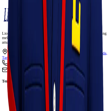
Lionel Express adalah perusahaan jasa pengiriman terpercaya yang
melayani pengiriman barang ke seluruh Indonesia dengan cepat,
aman, dan harga kompetitif.
Ruko Garden Square Blok G No. 11-12 Jurumudi baru, Benda,
Tangerang, Banten 15124
+62 813 8838 8182
info@lionelexpress.com
Tentang Kami
Tentang Kami
Visi & Misi
Sosial Perusahaan
Karir
Cabang