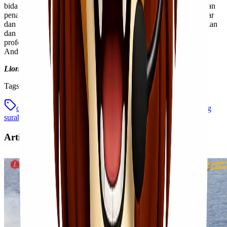
bidangnya. Hubungi Lionel Express sekarang untuk mendapatkan
penawaran terbaik dan rasakan pengalaman ekspedisi yang lancar
dan bebas khawatir. Tim kami siap membantu Anda merencanakan
dan melaksanakan setiap pengiriman dengan presisi dan
profesionalisme. Mari bersama Lionel Express majukan bisnis
Anda!
Lionel Express — Kirim Tanpa Ribet, Sampai Lebih Cepat!
Tags
cargo murah
jasa trucking
surabaya jakarta
trucking
surabaya jakarta
Artikel Terkait