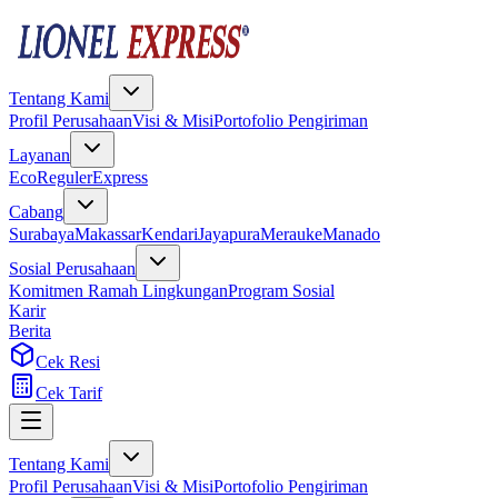
Tentang Kami
Profil Perusahaan
Visi & Misi
Portofolio Pengiriman
Layanan
Eco
Reguler
Express
Cabang
Surabaya
Makassar
Kendari
Jayapura
Merauke
Manado
Sosial Perusahaan
Komitmen Ramah Lingkungan
Program Sosial
Karir
Berita
Cek Resi
Cek Tarif
Tentang Kami
Profil Perusahaan
Visi & Misi
Portofolio Pengiriman