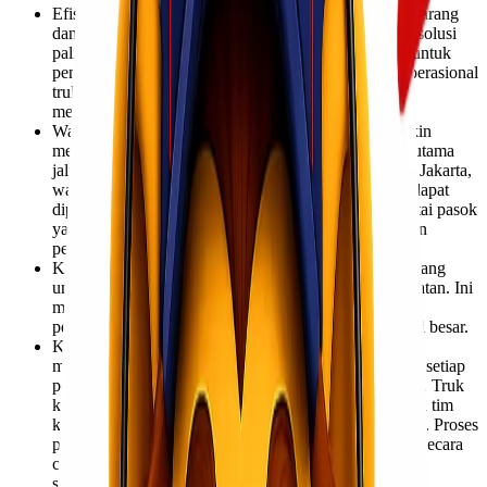
Efisiensi Biaya Optimal: Untuk sebagian besar jenis barang
dan volume muatan, jasa ekspedisi truk menawarkan solusi
paling ekonomis dibandingkan moda lain. Terutama untuk
pengiriman dalam jumlah besar atau reguler, biaya operasional
truk jauh lebih rendah, yang pada akhirnya akan
menguntungkan anggaran logistik bisnis Anda.
Waktu Transit yang Dapat Diprediksi: Dengan semakin
membaiknya infrastruktur jalan tol di Pulau Jawa, terutama
jalur trans-Jawa yang menghubungkan Surabaya dan Jakarta,
waktu tempuh via darat menjadi lebih konsisten dan dapat
diprediksi. Hal ini sangat vital untuk perencanaan rantai pasok
yang ketat, memungkinkan Anda untuk menjadwalkan
penerimaan barang dengan lebih akurat.
Kapasitas Muatan Beragam: Armada truk kami dirancang
untuk mengakomodasi berbagai jenis dan volume muatan. Ini
memberikan fleksibilitas untuk memenuhi kebutuhan
pengiriman Anda, dari skala UMKM hingga korporasi besar.
Keamanan Muatan Terjamin: Lionel Express
mengimplementasikan protokol keamanan ketat untuk setiap
pengiriman cargo Surabaya Jakarta yang kami tangani. Truk
kami dilengkapi dengan sistem keamanan modern, dan tim
kami terlatih untuk menangani barang dengan hati-hati. Proses
pemuatan, perjalanan, hingga pembongkaran diawasi secara
cermat untuk memastikan barang tiba dalam kondisi
sempurna.