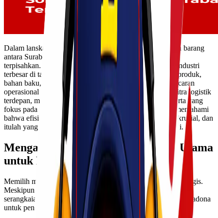
Dalam lanskap bisnis Indonesia yang dinamis, pergerakan barang
antara Surabaya dan Jakarta adalah denyut nadi yang tak
terpisahkan. Kedua kota ini, sebagai pusat ekonomi dan industri
terbesar di tanah air, menjadi poros utama bagi distribusi produk,
bahan baku, hingga barang jadi. Untuk menunjang kelancaran
operasional bisnis Anda, Lionel Express hadir sebagai mitra logistik
terdepan, menawarkan layanan jasa cargo Surabaya Jakarta yang
fokus pada moda transportasi darat atau trucking. Kami memahami
bahwa efisiensi, kecepatan, dan keamanan adalah faktor krusial, dan
itulah yang kami tawarkan dengan solusi terintegrasi kami.
Mengapa Trucking Adalah Pilihan Utama
untuk Rute Surabaya – Jakarta?
Memilih moda transportasi yang tepat adalah keputusan strategis.
Meskipun ada opsi udara dan laut, trucking menawarkan
serangkaian keunggulan signifikan yang menjadikannya primadona
untuk pengiriman barang Surabaya Jakarta: