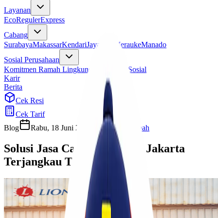
Layanan
Eco
Reguler
Express
Cabang
Surabaya
Makassar
Kendari
Jayapura
Merauke
Manado
Sosial Perusahaan
Komitmen Ramah Lingkungan
Program Sosial
Karir
Berita
Cek Resi
Cek Tarif
Blog
Rabu, 18 Juni 2025
Ulfi Khasanah
Solusi Jasa Cargo Surabaya Jakarta
Terjangkau Terpercaya