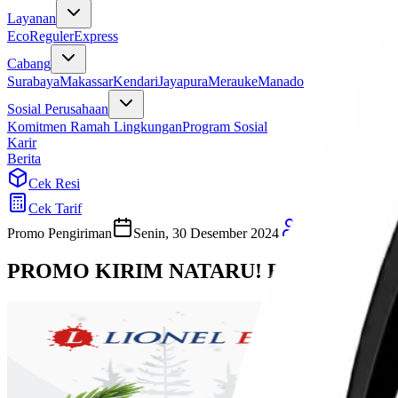
Layanan
Eco
Reguler
Express
Cabang
Surabaya
Makassar
Kendari
Jayapura
Merauke
Manado
Sosial Perusahaan
Komitmen Ramah Lingkungan
Program Sosial
Karir
Berita
Cek Resi
Cek Tarif
Promo Pengiriman
Senin, 30 Desember 2024
Ulfi Khasanah
PROMO KIRIM NATARU! Banjir Untung B