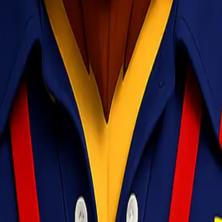
i risiko keterlambatan akibat volume pengiriman yang tinggi.
 kuat untuk melindungi barang selama proses pengiriman.
an, termasuk berat maksimum dan dimensi barang.
dengan promo “Banjir Untung” dari Lionel Express. Pastikan barang 
ess.com
atau hubungi nomor WhatsApp
0812 6000 5092
. Jangan lupa
.
 Express, kirim barang jadi lebih mudah, hemat, dan cepat.