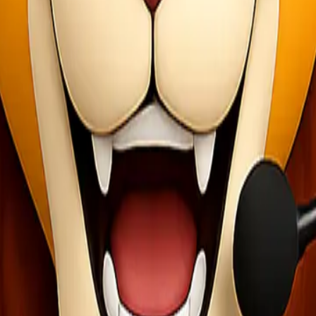
anggan Lionel Express melalui WhatsApp di nomor 0812 6000 5092. T
n Baru.
uk mendapatkan tarif hemat.
n Ms. MinLi sebagai Duta Ongkir Hemat. Sosok ini menjadi represen
membantu Anda mengenal lebih dekat promo-promo terbaik dari Lionel