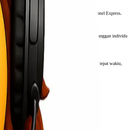
nda tidak perlu repot mengantar barang ke kantor Lionel Express.
jangkau.
Promo pengiriman
ini sangat cocok untuk pelanggan individu
ndalkan layanan ini untuk memastikan barang sampai tepat waktu,
riman barang.
 mendapatkan info menarik dari Lionel Express.