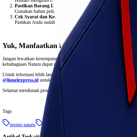
Hindari mengirim barang di saat-saat terakhir untuk mengurang
Pastikan Barang Dikemas dengan Aman
Gunakan bahan pelindung seperti bubble wrap dan kardus yang
Cek Syarat dan Ketentuan Pengiriman
Pastikan Anda sudah memahami syarat dan ketentuan pengirim
Yuk, Manfaatkan Promo Ini Sekarang!
Jangan lewatkan kesempatan emas untuk menghemat biaya pengiriman 
kebahagiaan Nataru dapat dirasakan oleh semua orang.
Untuk informasi lebih lanjut, kunjungi website resmi
www.lionelexpr
@lionelexpress.id
untuk mendapatkan update promo menarik lainnya
Selamat menikmati promo spesial dari Lionel Express! Bersama Lionel
Tags
promo nataru
promo pengiriman
Artikel Terkait