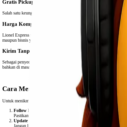
Gratis Pickup untuk Area Jabodetabek
Salah satu keunggulan utama promo ini adalah layanan gratis pickup
Harga Kompetitif
Lionel Express menawarkan potongan harga yang sangat kompetitif, 
maupun bisnis yang memerlukan pengiriman dalam jumlah besar.
Kirim Tanpa Ribet, Sampai Lebih Cepat
Sebagai penyedia jasa pengiriman terpercaya, Lionel Express menja
bahkan di masa-masa sibuk seperti Nataru.
Cara Mendapatkan Promo
Untuk menikmati promo “Banjir Untung”, Anda hanya perlu mengikut
Follow Instagram @lionelexpress.id
Pastikan Anda mengikuti akun Instagram Lionel Express untuk 
Update Story Pengiriman
Jangan lupa untuk mengunggah cerita (story) pengalaman Anda