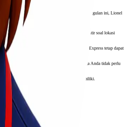
-port, maupun layanan khusus lainnya. Dengan keunggulan ini, Lionel
 pelanggan dapat mengirimkan barang tanpa khawatir soal lokasi
 biasanya dipenuhi lonjakan pengiriman, Lionel Express tetap dapat
barang akan ditangani dengan hati-hati, sehingga Anda tidak perlu
an dengan kebutuhan dan anggaran yang Anda miliki.