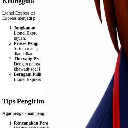
Keunggulan Menggunakan Lionel Express
Lionel Express telah dikenal sebagai salah satu penyedia layanan log
Express menjadi pilihan tepat untuk mengirim barang selama momen 
Jangkauan Luas
Lionel Express melayani pengiriman ke berbagai kota besar di
tujuan.
Proses Pengiriman yang Cepat dan Aman
Sistem manajemen logistik yang terintegrasi menjamin barang 
diandalkan.
Tim yang Profesional
Dengan pengalaman bertahun-tahun, tim Lionel Express siap me
khawatir soal keamanan.
Beragam Pilihan Layanan
Lionel Express menawarkan beragam pilihan layanan, mulai da
Tips Pengiriman Saat Natal dan Tahun Ba
Agar pengalaman pengiriman barang Anda semakin lancar, berikut beb
Rencanakan Pengiriman Lebih Awal