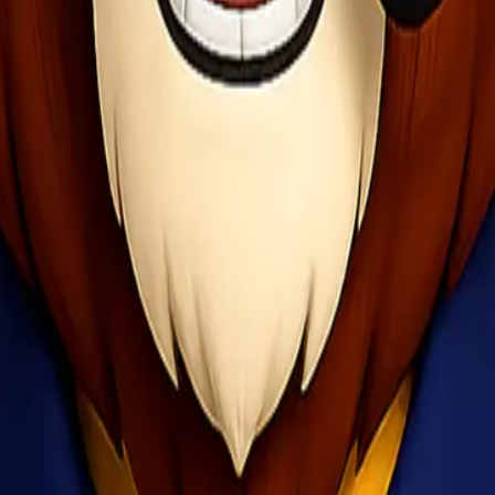
istik terbaik yang menawarkan solusi pengiriman door-to-door, port-to
Natal dan Tahun Baru:
 Indonesia, bahkan hingga daerah terpencil. Dengan cakupan yang luas,
Anda sampai dengan aman dan tepat waktu. Apalagi di masa Nataru yang
mberikan pelayanan terbaik untuk kebutuhan pengiriman Anda. Setiap 
ri pengiriman reguler hingga ekspres. Anda dapat menyesuaikan layan
ru
erapa tips yang bisa Anda terapkan: