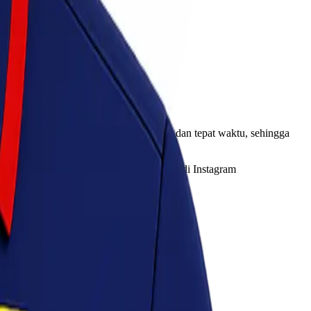
Anda sampai ke tujuan dengan selamat dan tepat waktu, sehingga
, follow juga media sosial Lionel Express di Instagram