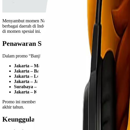
Menyambut momen Natal dan Tahun Baru (Nataru), Lionel Express m
berbagai daerah di Indonesia dengan harga hemat. Selain memberikan 
di momen spesial ini.
Penawaran Spesial yang Menguntungkan
Dalam promo “Banjir Untung” ini, Lionel Express memberikan potong
Jakarta – Manado
: Hemat 5%
Jakarta – Bali
: Hemat 10%
Jakarta – Lombok
: Hemat 10%
Jakarta – Jayapura
: Hemat 10%
Surabaya – Jakarta
: Tarif spesial hanya Rp1.000/kg
Jakarta – Kendari
: Hemat 10%
Promo ini memberikan Anda kesempatan untuk menghemat lebih banyak
akhir tahun.
Keunggulan Promo “Banjir Untung”