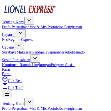
Tentang Kami
Profil Perusahaan
Visi & Misi
Portofolio Pengiriman
Layanan
Eco
Reguler
Express
Cabang
Surabaya
Makassar
Kendari
Jayapura
Merauke
Manado
Sosial Perusahaan
Komitmen Ramah Lingkungan
Program Sosial
Karir
Berita
Cek Resi
Cek Tarif
Tentang Kami
Profil Perusahaan
Visi & Misi
Portofolio Pengiriman