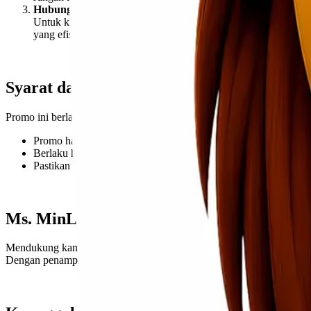
Hubungi Layanan Pelanggan
Untuk klaim promo, Anda dapat menghubungi tim layanan pel
yang efisien.
Syarat dan Ketentuan
Promo ini berlaku dengan syarat dan ketentuan tertentu, termasuk:
Promo hanya berlaku untuk rute dan wilayah yang tercantum.
Berlaku hingga tanggal tertentu selama periode Natal dan Tahu
Pastikan berat dan dimensi barang sesuai dengan ketentuan unt
Ms. MinLi, Duta Ongkir Hemat
Mendukung kampanye “Banjir Untung”, Lionel Express memperkenalka
Dengan penampilannya yang ramah dan profesional, Ms. MinLi siap 