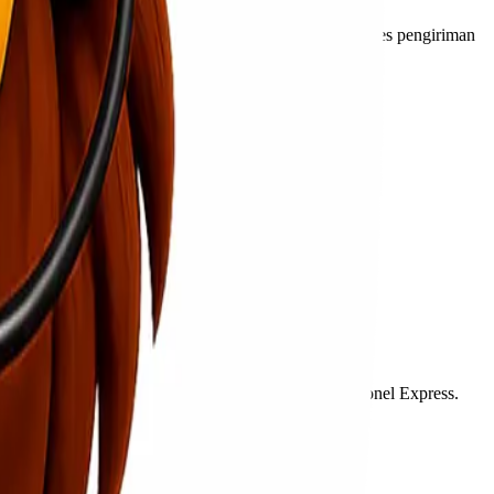
im profesional kami siap membantu Anda dengan proses pengiriman
tasi layanan pengiriman hemat yang ditawarkan Lionel Express.
 Express.