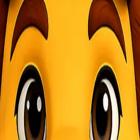
enghadirkan promo spesial bertajuk “Banjir Untung”. Promo ini dir
keuntungan lebih, promo ini juga menjadi solusi pengiriman barang ya
an harga yang menarik untuk berbagai rute pengiriman. Berikut adala
 dalam mengirimkan barang ke keluarga, teman, atau rekan bisnis di 