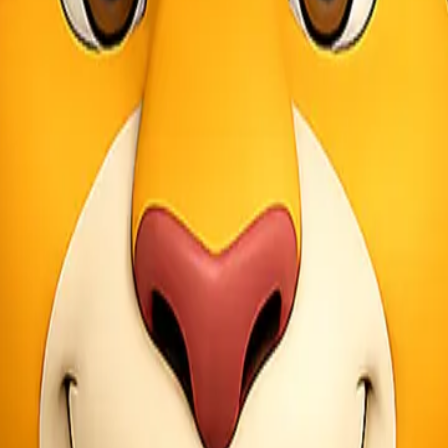
 untuk pelanggan yang berada di wilayah Jabodetabek. Dengan begitu, A
sehingga Anda dapat mengirimkan barang dengan biaya yang lebih ter
min proses pengiriman barang yang mudah dan cepat. Anda dapat menga
i langkah-langkah mudah berikut:
mendapatkan informasi terkini seputar promo, layanan, dan tips pengi
 menggunakan layanan Lionel Express. Dengan begitu, Anda bisa terus