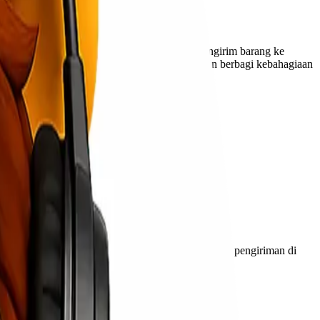
ancang untuk memudahkan pelanggan dalam mengirim barang ke
ng cepat dan praktis bagi masyarakat yang ingin berbagi kebahagiaan
h detail promo hemat yang bisa Anda nikmati:
berbagai daerah, terutama saat lonjakan kebutuhan pengiriman di