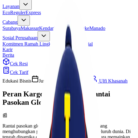
Layanan
Eco
Reguler
Express
Cabang
Surabaya
Makassar
Kendari
Jayapura
Merauke
Manado
Sosial Perusahaan
Komitmen Ramah Lingkungan
Program Sosial
Karir
Berita
Cek Resi
Cek Tarif
Edukasi Bisnis
Jumat, 29 September 2023
Ulfi Khasanah
Peran Kargo Udara dalam Rantai
Pasokan Global
📰
Rantai pasokan global adalah jaringan kompleks yang
menghubungkan produsen dengan konsumen di seluruh dunia. Di
tengah dinamika ekonomi global saat ini, kargo udara memainkan