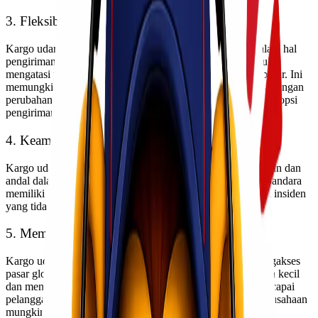
3. Fleksibilitas dalam Pengiriman
Kargo udara juga menawarkan fleksibilitas yang tinggi dalam hal
pengiriman. Pesawat dapat dijadwalkan dengan cepat untuk
mengatasi perubahan permintaan atau perubahan kondisi pasar. Ini
memungkinkan produsen dan distributor untuk beradaptasi dengan
perubahan situasi dengan lebih mudah dibandingkan dengan opsi
pengiriman lainnya.
4. Keamanan dan Keandalan
Kargo udara sering dianggap sebagai pilihan yang lebih aman dan
andal dalam pengiriman barang berharga atau berbahaya. Bandara
memiliki prosedur keamanan yang ketat untuk menghindari insiden
yang tidak diinginkan.
5. Membuka Akses ke Pasar Global
Kargo udara membuka pintu bagi banyak bisnis untuk mengakses
pasar global. Hal ini memungkinkan perusahaan-perusahaan kecil
dan menengah untuk bersaing secara internasional dan mencapai
pelanggan di seluruh dunia. Tanpa kargo udara, banyak perusahaan
mungkin akan terbatas pada pasar lokal atau regional.