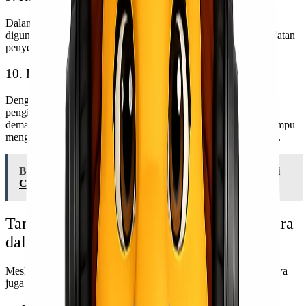
Dalam situasi darurat seperti bencana alam, kargo udara dapat
digunakan untuk mengirimkan bantuan kemanusiaan atau peralatan
penyelamatan dengan cepat ke lokasi yang membutuhkan.
10. Pengiriman Produk Global yang Efisien
Dengan berbagai layanan yang ditawarkan, seperti layanan
pengiriman udara khusus, pengiriman terhadap permintaan (on-
demand), dan layanan pengiriman kargo besar, kargo udara mampu
mengatasi berbagai jenis produk dan permintaan dengan efisien.
Baca Juga:
Jasa Pengiriman Barang Via Udara Melalui
Cargo Bandara
Tantangan dalam Penggunaan Kargo Udara
dalam Rantai Pasokan Global
Meskipun kargo udara memiliki banyak manfaat, penggunaannya
juga menghadapi beberapa tantangan: