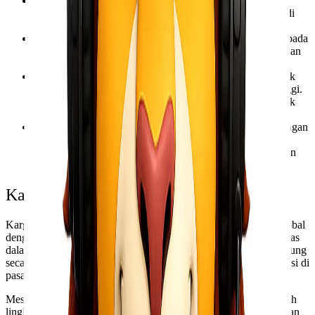
Biaya Tinggi: Pengiriman melalui udara seringkali lebih
mahal daripada jalur transportasi lainnya. Ini dapat menjadi
hambatan bagi bisnis yang memiliki anggaran terbatas.
Kapasitas Terbatas: Kapasitas pesawat terbatas, terutama pada
penerbangan internasional, dapat mengakibatkan penundaan
dan peningkatan biaya pengiriman.
Masalah Lingkungan: Kargo udara dapat memiliki dampak
lingkungan yang signifikan karena emisi karbon yang tinggi.
Upaya terus menerus dilakukan untuk mengurangi dampak
lingkungan dari operasi penerbangan kargo.
Peraturan dan Kepatuhan: Peraturan yang ketat terkait dengan
pengiriman barang antarnegara memerlukan tingkat
kepatuhan yang tinggi dan pemahaman tentang persyaratan
khusus.
Kargo Udara Sebagai Elemen Vital
Kargo udara memainkan peran penting dalam rantai pasokan global
dengan menyediakan kecepatan, ketepatan waktu, dan fleksibilitas
dalam pengiriman barang. Dalam ekonomi yang semakin terhubung
secara global, kargo udara memungkinkan bisnis untuk beroperasi di
pasar internasional dengan efisien.
Meskipun menghadapi tantangan seperti biaya tinggi dan masalah
lingkungan, perkembangan terus dilakukan untuk memaksimalkan