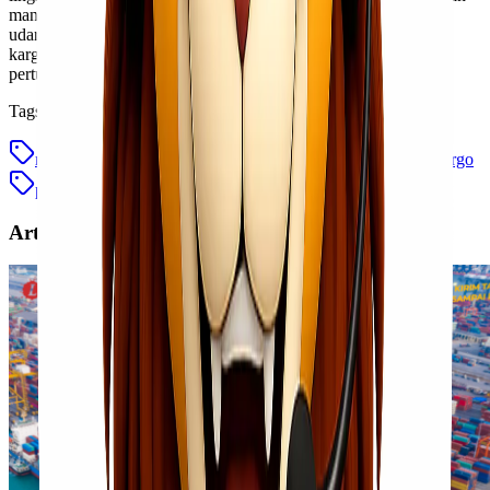
manfaat dan mengurangi dampak negatif dari penggunaan kargo
udara. Sebagai elemen vital dalam rantai pasokan global, peran
kargo udara dalam mendukung perdagangan internasional dan
pertumbuhan ekonomi tidak dapat diabaikan.
Tags
manfaat kargo
manfaat kargo terhadap bisnis
peran kargo
peran kargo terhadap bisnis
Artikel Terkait