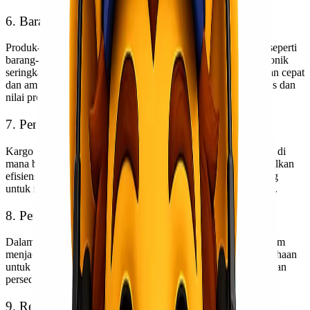
6. Barang Berharga dan Mudah Rusak
Produk-produk yang mudah rusak atau memiliki nilai tinggi seperti
barang-barang mewah, peralatan medis, atau peralatan elektronik
seringkali diangkut dengan kargo udara. Ini karena pengiriman cepat
dan aman adalah faktor kunci dalam mempertahankan kualitas dan
nilai produk.
7. Penyelenggaraan Distribusi Terpadu
Kargo udara sering digunakan dalam skema distribusi terpadu di
mana berbagai jenis transportasi digunakan untuk memaksimalkan
efisiensi dan kecepatan pengiriman. Ini memungkinkan barang
untuk mencapai tujuan akhir mereka dengan secepat mungkin.
8. Pemeliharaan Stok Minimum
Dalam bisnis yang sangat kompetitif, memelihara stok minimum
menjadi semakin penting. Kargo udara memungkinkan perusahaan
untuk merencanakan produksi lebih fleksibel dan meminimalkan
persediaan yang tidak perlu.
9. Respons terhadap Permintaan Darurat