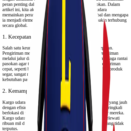
peran penting dalam menjaga kelancaran rantai pasokan. Dalam
artikel ini, kita akan menjelaskan bagaimana kargo udara
memainkan peran penting dalam rantai pasokan global dan mengapa
ia menjadi elemen vital dalam dunia bisnis yang semakin terhubung
secara global.
1. Kecepatan dan Ketepatan Waktu
Salah satu keuntungan utama kargo udara adalah kecepatan.
Pengiriman melalui udara jauh lebih cepat daripada pengiriman
melalui jalur darat atau laut. Ini sangat penting dalam menjaga rantai
pasokan agar tetap lancar. Produk yang memerlukan pengiriman
cepat, seperti barang elektronik, obat-obatan, atau produk-produk
segar, sangat mengandalkan kargo udara untuk memenuhi
kebutuhan pasar yang cepat berubah.
2. Kemampuan Mengatasi Jarak Jauh
Kargo udara memiliki kemampuan untuk mengatasi jarak yang jauh
dengan efisien. Dalam rantai pasokan global, produsen seringkali
berlokasi di negara yang berbeda dengan konsumen akhir mereka.
Kargo udara memungkinkan produk-produk ini untuk melewati
ribuan mil dalam waktu singkat, menjaga aliran barang yang tidak
terputus.