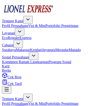
Tentang Kami
Profil Perusahaan
Visi & Misi
Portofolio Pengiriman
Layanan
Eco
Reguler
Express
Cabang
Surabaya
Makassar
Kendari
Jayapura
Merauke
Manado
Sosial Perusahaan
Komitmen Ramah Lingkungan
Program Sosial
Karir
Berita
Cek Resi
Cek Tarif
Tentang Kami
Profil Perusahaan
Visi & Misi
Portofolio Pengiriman