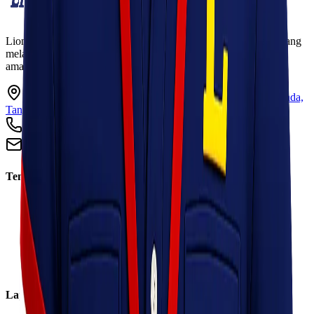
Lionel Express adalah perusahaan jasa pengiriman terpercaya yang
melayani pengiriman barang ke seluruh Indonesia dengan cepat,
aman, dan harga kompetitif.
Ruko Garden Square Blok G No. 11-12 Jurumudi baru, Benda,
Tangerang, Banten 15124
+62 813 8838 8182
info@lionelexpress.com
Tentang Kami
Tentang Kami
Visi & Misi
Sosial Perusahaan
Karir
Cabang
Informasi
Layanan