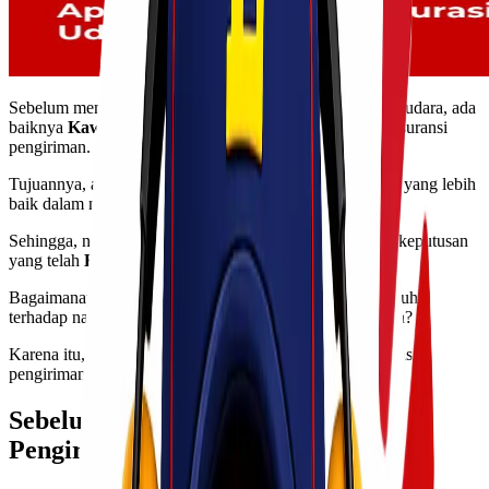
Sebelum memutuskan untuk melakukan pengiriman jalur udara, ada
baiknya
Kawan Lio
mencari tahu dulu apa pentingnya asuransi
pengiriman.
Tujuannya, agar Kawan Lio dapat mengambil keputusan yang lebih
baik dalam mengirimkan barang pesanan
customer
.
Sehingga, nantinya
Kawan Lio
tidak menyesali dengan keputusan
yang telah
Kawan Lio
ambil.
Bagaimanapun, ini secara tidak langsung akan berpengaruh
terhadap nasib dan masa depan bisnis
Kawan Lio
, bukan?
Karena itu, yuk, kita cari tahu dulu apa pentingnya asuransi
pengiriman khususnya untuk yang jalur udara!
Sebelumnya, Apa Itu Asuransi
Pengiriman Jalur Udara?