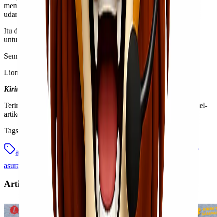
memutuskan untuk menggunakan asuransi pengiriman jalur
udara,
ya
!
Itu dia penjelasan mengenai apa pentingnya asuransi pengiriman
untuk yang jalur udara.
Semoga artikel ini bermanfaat untuk bisnis
Kawan Lio
, ya.
Lionel Express?
Kirim Tanpa Ribet, Sampai Lebih Cepat!
Terima kasih sudah membaca artikel ini & sampai jumpa di artikel-
artikel berikutnya!
Tags
asuransi
asuransi jalur udara
asuransi kirim barang
asuransi pengangkutan udara
asuransi pengiriman
Artikel Terkait