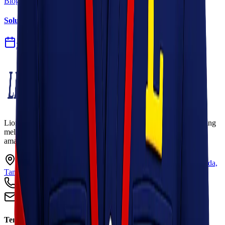
Blog
Solusi Logistik untuk Perusahaan Manufaktur
27 Jul 2026
Lionel Express adalah perusahaan jasa pengiriman terpercaya yang
melayani pengiriman barang ke seluruh Indonesia dengan cepat,
aman, dan harga kompetitif.
Ruko Garden Square Blok G No. 11-12 Jurumudi baru, Benda,
Tangerang, Banten 15124
+62 813 8838 8182
info@lionelexpress.com
Tentang Kami