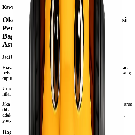
Kawan Lio
untung,
customer
pun bahagia!
Oke, Saya Ingin Menggunakan Asuransi
Pengiriman Jalur Udara. Lalu,
Bagaimana Cara Menghitung Harga
Asuransi?
Jadi begini,
Kawan Lio
.
Biaya asuransi pengiriman barang dapat bervariasi tergantung pada
beberapa faktor seperti nilai barang, jenis pengiriman, asuransi yang
dipilih, dan peraturan dari jasa pengiriman atau pihak asuransi.
Umumnya, biaya asuransi akan dihitung sebagai persentase dari
nilai barang yang
Kawan Lio
ingin asuransikan.
Jika
Kawan Lio
ingin mengetahui berapa biaya asuransi yang harus
dibayarkan untuk mengirim barang
Kawan Lio
, langkah terbaik
adalah menghubungi perusahaan pengiriman atau pihak asuransi
yang
Kawan Lio
pilih.
Bagaimana di Lionel Express?