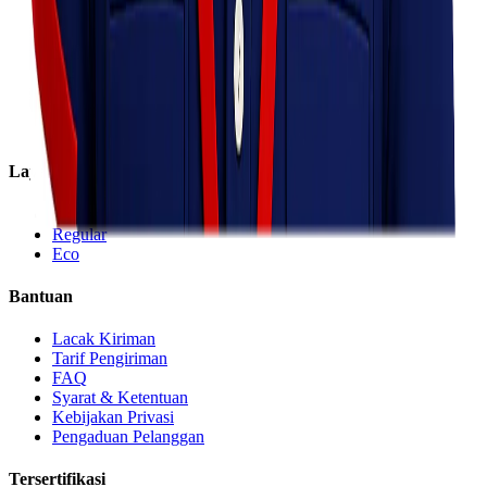
Tentang Kami
Visi & Misi
Sosial Perusahaan
Karir
Cabang
Informasi
Layanan
Express
Regular
Eco
Bantuan
Lacak Kiriman
Tarif Pengiriman
FAQ
Syarat & Ketentuan
Kebijakan Privasi
Pengaduan Pelanggan
Tersertifikasi