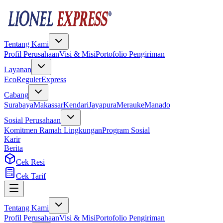
Tentang Kami
Profil Perusahaan
Visi & Misi
Portofolio Pengiriman
Layanan
Eco
Reguler
Express
Cabang
Surabaya
Makassar
Kendari
Jayapura
Merauke
Manado
Sosial Perusahaan
Komitmen Ramah Lingkungan
Program Sosial
Karir
Berita
Cek Resi
Cek Tarif
Tentang Kami
Profil Perusahaan
Visi & Misi
Portofolio Pengiriman