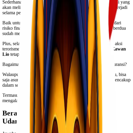
Sederhananya, asuransi pengiriman jalur udara adalah asuransi yang
akan melindungi
Kawan Lio
dari risiko finansial yang akan terjadi
selama pengiriman via udara berlangsung.
Baik untuk
customer
maupun
Kawan Lio
, bisa terlindungi dari
risiko finansial selama kontrak yang terikat di antara kalian berdua
sudah mengatur hal tersebut dengan baik.
Plus, selama insiden yang terjadi bukan karena peperangan, aksi
terorisme, ataupun bencana alam — pengiriman via udara
Kawan
Lio
tetap dapat terlindungi dengan baik!
Bagaimana dengan jumlah biaya yang bisa di-
cover
oleh asuransi?
Walaupun, balik lagi, tergantung dengan aturan yang berlaku, bisa
saja asuransi pengiriman men-
cover
semua kerugian yang mencakup
dalam seluruh proses pengiriman via udara.
Termasuk ketika pengiriman via udara
Kawan Lio
mengalami
delay,
biaya asuransi juga mencakup hal tersebut.
Berarti, Asuransi Pengiriman Jalur
Udara Harus Selalu Kita Gunakan?