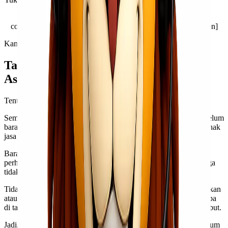
[button link=”https://wa.me/6281260005092″ type=”big”
color=”green” newwindow=”yes”] Gunakan Jasa Kami[/button]
Kami senantiasa menunggu panggilan dari
Kawan Lio
!
Tapi, Adakah yang Tidak Di-
Cover
dari
Asuransi Pengiriman Jalur Udara?
Tentunya ada.
Semisal ternyata kerusakan atau kecacatan barang ada sejak sebelum
barang dikirimkan, maka itu bukan termasuk tanggung jawab pihak
jasa ekspedisi & cargo udara.
Barang-barang yang bernilai tinggi & mudah percah seperti
perhiasan, hewan hidup, barang elektronik, dan bahkan uang juga
tidak termasuk dalam cakupan asuransi.
Tidak hanya itu, semisal
customer
Kawan Lio protes ada kerusakan
atau kecacatan namun ternyata itu baru muncul setelah barang tiba
di tangan mereka, maka biaya asuransi tidak mencakup hal tersebut.
Jadi, pastikan Kawan Lio memperhatikan hal ini baik-baik sebelum