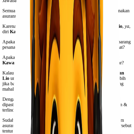
Jawabannya: Belum tentu.
Semua kembali lagi ke diri
Kawan Lio
, apakah mau menggunakan
asuransi pengiriman jalur udara atau tidak.
Karena, yang paling tahu yang terbaik untuk bisnis
Kawan Lio
,
ya
,
diri
Kawan Lio
sendiri.
Apakah tanpa menggunakan asuransi pengiriman jalur udara barang
pesanan
customer
dapat dipastikan akan sampai dengan selamat?
Apakah tanpa menggunakan asuransi pengiriman jalur udara
Kawan Lio
tidak akan menerima kerugian finansial yang besar?
Kalau dari
Lionel Express
sendiri, sangat menyarankan
Kawan
Lio
untuk menggunakan asuransi pengiriman jalur udara, terlebih
jika barang yang dikirim bernilai tinggi dan memiliki harga yang
mahal, atau bahkan cenderung mudah rusak.
Dengan menggunakan asuransi pengiriman jalur udara, dapat
dipastikan kalau pengiriman jalur udara
Kawan Lio
lebih aman &
terlindungi.
Sudah begitu, kalau ada kerugian,
Kawan Lio
dapat mengklaim
asuransi sebesar kerugian yang
Kawan Lio
alami dan biaya tersebut
tentunya sudah diatur dalam kontrak.