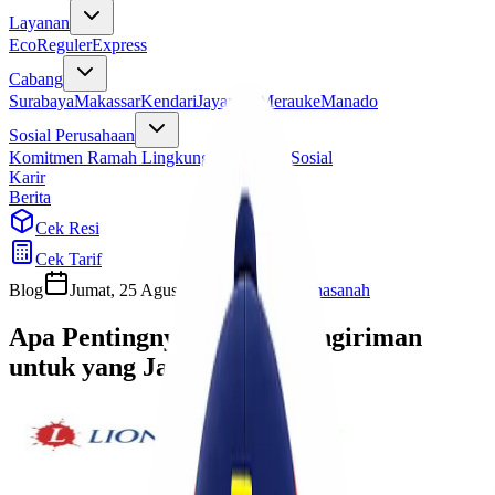
Layanan
Eco
Reguler
Express
Cabang
Surabaya
Makassar
Kendari
Jayapura
Merauke
Manado
Sosial Perusahaan
Komitmen Ramah Lingkungan
Program Sosial
Karir
Berita
Cek Resi
Cek Tarif
Blog
Jumat, 25 Agustus 2023
Ulfi Khasanah
Apa Pentingnya Asurasi Pengiriman
untuk yang Jalur Udara?