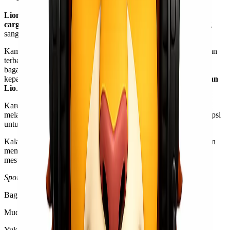
Lionel Express
sendiri merupakan salah satu
jasa ekspedisi &
cargo udara
tercepat yang menawarkan harga pengiriman yang
sangat bersahabat.
Kami sangat berkomitmen untuk memberikan kualitas pengiriman
terbaik kepada
Kawan Lio
, agar
Kawan Lio
dapat merasakan
bagaimana kualitas pelayanan terbaik yang
Kawan Lio
berikan
kepada
customer
sangat berdampak pada kemajuan bisnis
Kawan
Lio
.
Karena itulah,
Lionel Express
menawarkan kemudahan dalam
melakukan pengiriman jalur udara, yaitu dengan menyediakan opsi
untuk memilih asuransi pengiriman atau tidak.
Kalaupun memutuskan untuk memilih, dari
Lionel Express
akan
membantu melakukan perhitungan terhadap biaya asuransi yang
mesti
Kawan Lio
keluarkan secara akurat.
Spoiler
sedikit…paling sekitar 0,0025% dari nilai harga barang.
Bagaimana?
Mudah & murah sekali, bukan?
Yuk, gunakan
jasa ekspedisi & cargo udara
Lionel Express
!