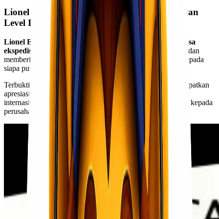
Lionel Express juga Sudah Tersertifikasi dengan
Level Internasional!
Lionel Express
dikenal baik oleh
customer
kami sebagai
jasa
ekspedisi & cargo
yang mampu bekerja secara profesional dan
memberikan mutu manajemen maupun pelayanan terbaik kepada
siapa pun yang menjadi
customer
kami.
Terbukti, beberapa waktu yang lalu,
Lionel Express
mendapatkan
apresiasi yang luar biasa dari badan sertifikasi resmi tingkat
internasional dengan memberikan sertifikasi ISO 9001:2015 kepada
perusahaan kami.