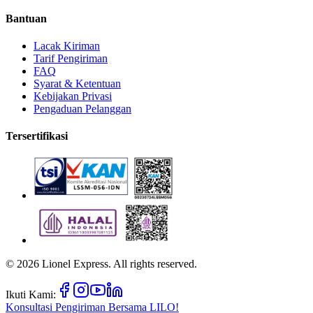
Bantuan
Lacak Kiriman
Tarif Pengiriman
FAQ
Syarat & Ketentuan
Kebijakan Privasi
Pengaduan Pelanggan
Tersertifikasi
©
2026
Lionel Express. All rights reserved.
Ikuti Kami:
Konsultasi Pengiriman Bersama
LILO!