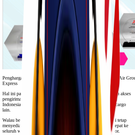
Penghargaan Lionel Express sebagai Best Cargo Agent Lion Air Gr
Express
Hal ini pada akhirnya memudahkan kami untuk mendapatkan akses
pengiriman barang termurah dan tercepat ke seluruh wilayah
Indonesia yang belum tentu dimiliki pihak jasa ekspedisi & cargo
lain.
Walau begitu, dalam hal pengiriman via laut dan darat, kami tetap
menyediakan layanan pengiriman barang termurah dan tercepat ke
seluruh wilayah Indonesia, termasuk untuk pengiriman motor.