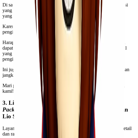
Di satu sisi,
Lionel Express
juga memiliki komitmen & dedikasi
yang kuat untuk memberikan kualitas pengiriman motor terbaik
yang bisa membuat
Kawan Lio
merasa aman dan tentram.
Karena itulah,
Lionel Express
juga memfasilitasi asuransi
pengiriman kepada
Kawan Lio
sekalian!
Harapan kami, asuransi pengiriman barang yang kami sediakan
dapat membantu
melindungi
Kawan Lio
dari kerugian finansial
yang akan
Kawan Lio
hadapi semisal ada insiden selama
pengiriman motor berlangsung.
Ini juga sebagai bentuk upaya kami untuk membangun hubungan
jangka yang erat dan hangat dengan
Kawan Lio
!
Mari percayakan urusan pengiriman motor
Kawan Lio
kepada
kami!
3. Lionel Express juga Memfasilitasi Layanan
Packaging
yang Rapi & Teliti agar Motor Kawan
Lio Sampai di Tempat dengan Selamat!
Layanan
packaging
kami dikenal dengan kualitas yang amat detail
dan rapi.