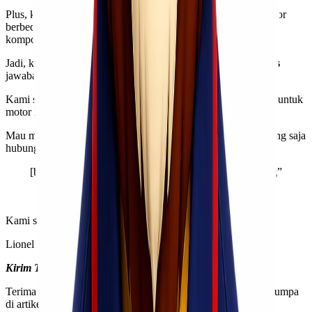
Plus, kami juga mengupayakan agar
packaging
antar satu motor
berbeda dengan yang lain; tergantung spesifikasi, komponen-
komponen, maupun jenis motor itu sendiri!
Jadi, kalau soal pengiriman motor yang aman,
Lionel Express
jawabannya!
Kami siap memberikan layanan
packaging
yang dikhususkan untuk
motor
Kawan Lio
!
Mau menggunakan jasa ekspedisi & cargo kami? Yuk, langsung saja
hubungi kami!
[button link=”https://wa.me/6281260005092″ type=”big”
color=”green” newwindow=”yes”] Hubungi Kami
Sekarang[/button]
Kami siap menunggu panggilan dari
Kawan Lio
!
Lionel Express?
Kirim Tanpa Ribet, Sampai Lebih Cepat!
Terima kasih banyak sudah membaca artikel ini, dan sampai jumpa
di artikel-artikel kami berikutnya!