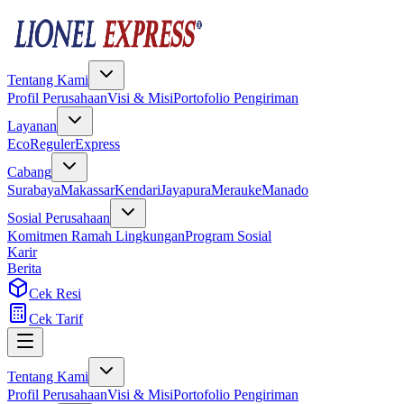
Tentang Kami
Profil Perusahaan
Visi & Misi
Portofolio Pengiriman
Layanan
Eco
Reguler
Express
Cabang
Surabaya
Makassar
Kendari
Jayapura
Merauke
Manado
Sosial Perusahaan
Komitmen Ramah Lingkungan
Program Sosial
Karir
Berita
Cek Resi
Cek Tarif
Tentang Kami
Profil Perusahaan
Visi & Misi
Portofolio Pengiriman