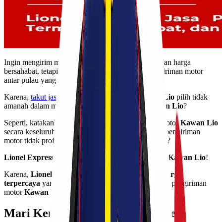
Ingin mengirim motor ke luar pulau dengan cepat dan harga
bersahabat, tetapi bingung menggunakan jasa pengiriman motor
antar pulau yang mana?
Karena,
takut jasa pengiriman motor yang
Kawan Lio
pilih tidak
amanah dalam memproses pengiriman motor
Kawan Lio
?
Seperti, katakanlah, beberapa bagian atau bahkan motor
Kawan Lio
secara keseluruhan jadi rusak akibat dari pihak jasa pengiriman
motor tidak profesional dalam mengurus pengiriman?
Lionel Express
hadir untuk menjawab kegundahan
Kawan Lio
!
Karena,
Lionel Express
, adalah
jasa ekspedisi & cargo
terpercaya
yang dapat menjadi pilihan terbaik untuk pengiriman
motor
Kawan Lio
!
Mari Kenalan Dulu dengan Lionel