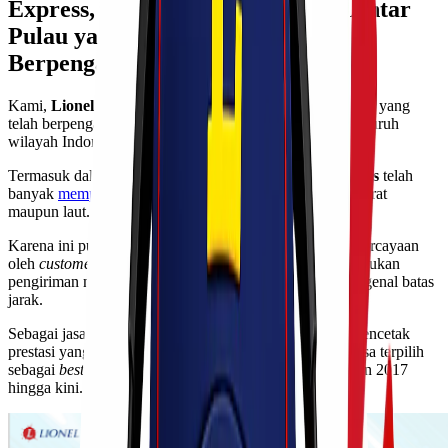
Express, Jasa Pengiriman Motor Antar
Pulau yang Terpercaya &
Berpengalaman!
Kami,
Lionel Express
, merupakan jasa ekspedisi & cargo yang
telah berpengalaman mengirimkan
6+ juta barang
ke seluruh
wilayah Indonesia sejak tahun 2015 lalu.
Termasuk dalam hal ini pengiriman motor,
Lionel Express
telah
banyak
memproses pengirimannya
menggunakan jalur darat
maupun laut.
Karena ini pula,
Lionel Express
terus mendapatkan kepercayaan
oleh
customer
kami untuk menjadi pilihan pertama melakukan
pengiriman motor ke tempat mereka sekarang tanpa mengenal batas
jarak.
Sebagai jasa ekspedisi & cargo,
Lionel Express
telah mencetak
prestasi yang termasuk luar biasa, di mana kami senantiasa terpilih
sebagai
best cargo agent
bagi
Lion Air Group
dari tahun 2017
hingga kini.