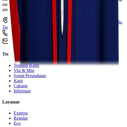
melayani pengiriman barang ke seluruh Indonesia dengan cepat,
aman, dan harga kompetitif.
Ruko Garden Square Blok G No. 11-12 Jurumudi baru, Benda,
Tangerang, Banten 15124
+62 813 8838 8182
info@lionelexpress.com
Tentang Kami
Tentang Kami
Visi & Misi
Sosial Perusahaan
Karir
Cabang
Informasi
Layanan
Express
Regular
Eco