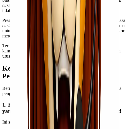
biasanya suatu perusahaan dalam memberikan yang terbaik untuk
customer
mereka, sehingga kredibilitas maupun reputasi mereka
tidak perlu diragukan lagi.
Prestasi yang kami toreh ini tentu tidak terlepas dari peran luar biasa
customer
kami yang terus mempercayai kami sebagai pilihan utama
untuk pengiriman barang, termasuk dalam hal ini pengiriman motor
mereka.
Terima kasih banyak kami ucapkan kepada
customer
kami, dan
kami juga terbuka untuk
Kawan Lio
yang ingin mempercayakan
urusan pengiriman motornya kepada kami!
Kenapa Harus Menggunakan Jasa
Pengiriman Motor Lionel Express?
Berikut beberapa keuntungan jika
Kawan Lio
menggunakan jasa
pengiriman motor kami!
1. Kawan Lio Bisa Kirim Motor dengan Harga
yang Murah namun Tetap Sampai dengan Cepat!
Ini salah satu keunggulan yang
Lionel Express
miliki.