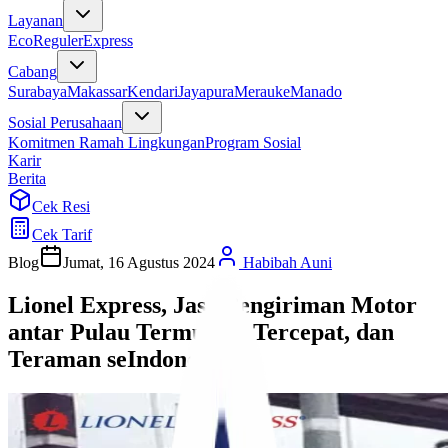
Layanan
Eco
Reguler
Express
Cabang
Surabaya
Makassar
Kendari
Jayapura
Merauke
Manado
Sosial Perusahaan
Komitmen Ramah Lingkungan
Program Sosial
Karir
Berita
Cek Resi
Cek Tarif
Blog
Jumat, 16 Agustus 2024
Habibah Auni
Lionel Express, Jasa Pengiriman Motor
antar Pulau Termurah, Tercepat, dan
Teraman seIndonesia