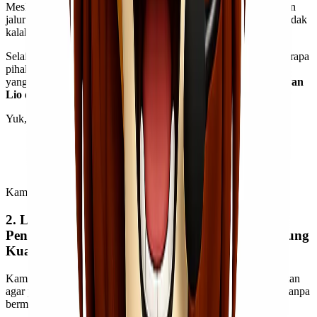
Meskipun pengiriman motor tidak tersedia jalur udara, melainkan
jalur darat dan laut, tetapi untuk kecepatan maupun harga juga tidak
kalah saing!
Selain karena sudah memiliki hubungan kemitraan dengan beberapa
pihak kargo terpercaya di Indonesia, kami juga memiliki talenta
yang profesional dan amanah yang akan sangat membantu
Kawan
Lio
dalam memproses pengiriman motor dengan cepat.
Yuk, gunakan jasa ekspedisi & cargo kami!
[button link=”https://wa.me/6281260005092″ type=”big”
color=”green” newwindow=”yes”] Hubungi Kami
Sekarang[/button]
Kami tunggu panggilan darimu, ya,
Kawan Lio!
2. Lionel Express Menyediakan Asuransi
Pengiriman Barang yang Akan Sangat Mendukung
Kualitas Pengiriman Motor Kawan Lio!
Kami sangat memahami bahwa
Kawan Lio
sangat menginginkan
agar pengiriman motor
Kawan Lio
berlangsung dengan aman tanpa
bermasalah.