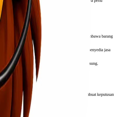
amin bahwa barang diterima oleh orang yang tepat tanpa perlu
anan lebih bagi pelanggan karena tidak perlu repot membawa barang
ara. Setelah itu, tanggung jawab berpindah kepada penyedia jasa
ahan layanan seperti penjemputan dan pengantaran langsung.
 Berikut beberapa tips yang dapat membantu Anda membuat keputusan
nkan pelayanan yang memuaskan.
asal dan tujuan pengiriman Anda.