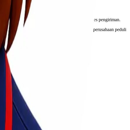
dapatkan nilai terbaik sesuai budget Anda.
jika terjadi kerusakan atau kehilangan selama proses pengiriman.
n pelanggan yang responsif adalah indikator bahwa perusahaan peduli
lama proses pengiriman berlangsung.