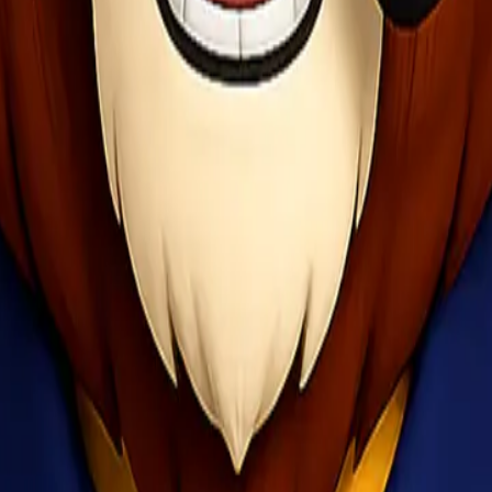
arga bukan satu-satunya faktor penentu, namun tetap penting untuk men
ng berharga atau fragile. Ini akan memberikan perlindungan tambahan 
-hal yang belum jelas mengenai prosedur dan kebijakan mereka. Layana
r to door dengan lebih percaya diri dan mengurangi risiko masalah se