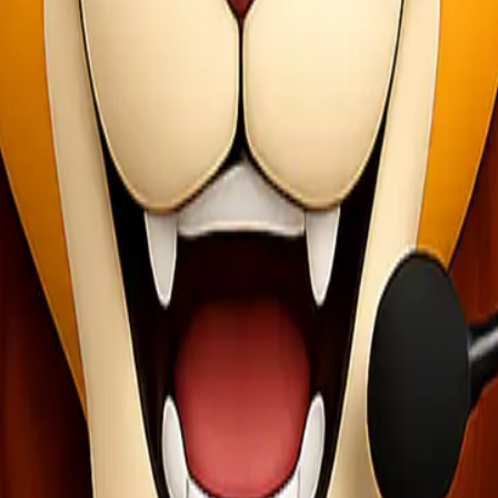
an mengantarkan paket tepat ke depan pintu penerima. Sistem ini menj
yamanan ekstra bagi konsumen dalam menerima kiriman mereka.
r dengan Port to Port
kan dalam hal proses dan layanan yang diberikan.
t pengirim dan diantarkan ke alamat penerima. Ini memberikan kenyam
tuk membawa barang mereka ke kantor ekspedisi, pelabuhan, atau band
mahal dibandingkan dengan Port to Port. Hal ini disebabkan oleh tamb
lih opsi yang paling sesuai dengan kebutuhan mereka.
Door to Door yang Tepat
g untuk memastikan barang Anda sampai dengan aman dan tepat waktu.
san dari pelanggan sebelumnya. Reputasi yang baik biasanya mencermi
 Pastikan layanan ini tersedia di kota atau daerah yang menjadi titik 