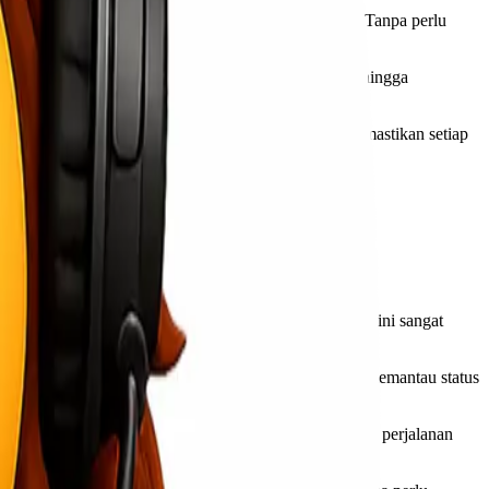
amanya adalah kemudahan dalam proses pengiriman. Tanpa perlu
em ini, semua langkah dilakukan secara terintegrasi sehingga
enyedia layanan biasanya memiliki prosedur untuk memastikan setiap
aya tersembunyi setelah pengiriman dilakukan.
tis dalam hal distribusi barang mereka.
ah ditentukan untuk mengambil paket tersebut. Proses ini sangat
 sistem pelacakan yang memungkinkan penerima untuk memantau status
ikirim secara efisien. Ini membantu mengurangi waktu perjalanan