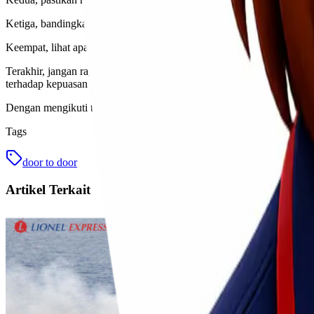
Ketiga, bandingkan tarif layanan dari beberapa penyedia. Meskipun h
Keempat, lihat apakah mereka menawarkan asuransi untuk barang-bara
Terakhir, jangan ragu bertanya kepada customer service jika ada hal
terhadap kepuasan pelanggannya.
Dengan mengikuti tips ini, Anda bisa memilih layanan pengiriman doo
Tags
door to door
Artikel Terkait