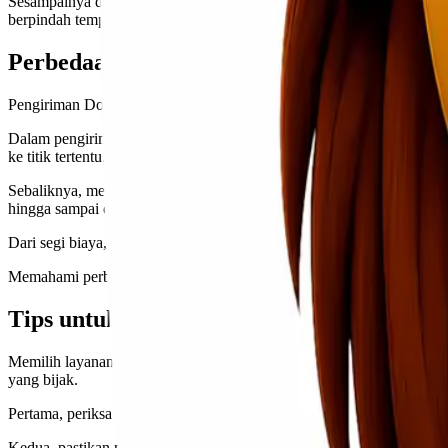
Sesampainya di lokasi tujuan, kurir kembali melakukan tugasnya deng
berpindah tempat atau mencari lokasi lain. Hal ini memberikan ken
Perbedaan antara Pengiriman Door to Doo
Pengiriman Door to Door dan Port to Port memiliki perbedaan signifi
Dalam pengiriman Door to Door, barang diambil langsung dari alama
ke titik tertentu.
Sebaliknya, metode
pengiriman Port to Port
mengharuskan pengirim un
hingga sampai di titik pelabuhan atau bandara selanjutnya.
Dari segi biaya, biasanya pengiriman Door to Door cenderung lebih 
Memahami perbedaan ini penting bagi pengguna jasa agar dapat memi
Tips untuk Memilih Layanan Pengiriman 
Memilih layanan pengiriman door to door yang tepat sangat pentin
yang bijak.
Pertama, periksa reputasi perusahaan pengiriman tersebut. Cari ula
Kedua, pastikan mereka memiliki jangkauan area pengiriman yang luas.