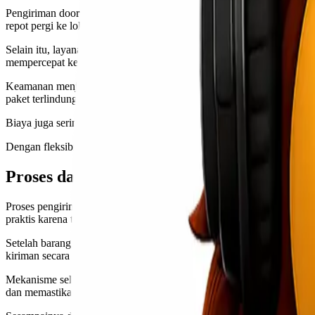
Pengiriman door to door menawarkan berbagai manfaat yang sangat 
repot pergi ke lokasi pengiriman, barang akan diambil langsung dari a
Selain itu, layanan ini juga memberikan efisiensi waktu. Pengirim tid
mempercepat keseluruhan proses.
Keamanan menjadi faktor penting lainnya. Barang yang dikirimkan di
paket terlindungi dengan baik.
Biaya juga seringkali lebih transparan dalam pengiriman jenis ini. P
Dengan fleksibilitas waktu dan tempat, layanan door to door juga coc
Proses dan Mekanisme Pengiriman Door t
Proses pengiriman door to door dimulai dengan penjemputan barang dar
praktis karena tidak memerlukan usaha lebih dari pihak pengirim.
Setelah barang diambil, kurir akan membawa paket menuju pusat dis
kiriman secara real-time.
Mekanisme selanjutnya melibatkan proses pengepakan dan penyortiran
dan memastikan barang tiba dengan aman.