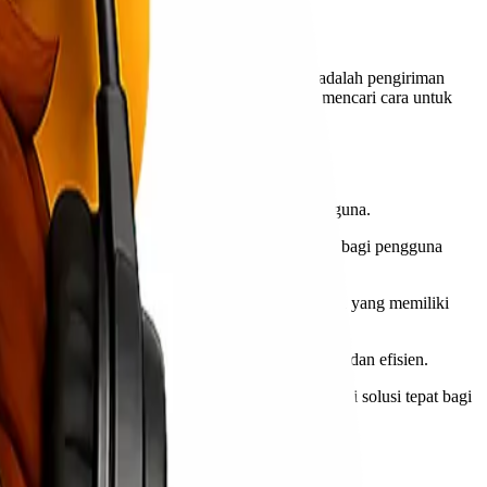
h satu metode pengiriman yang banyak diminati adalah pengiriman
n layanan ini, Anda tidak perlu lagi bingung mencari cara untuk
uk memberikan kenyamanan maksimal kepada pengguna.
tangan penerima. Hal ini menghilangkan kebutuhan bagi pengguna
kirimkan. Ini sangat membantu terutama bagi mereka yang memiliki
 semuanya bisa dilayani dengan cara yang praktis dan efisien.
ebutuhan mereka. Pengiriman door to door menjadi solusi tepat bagi