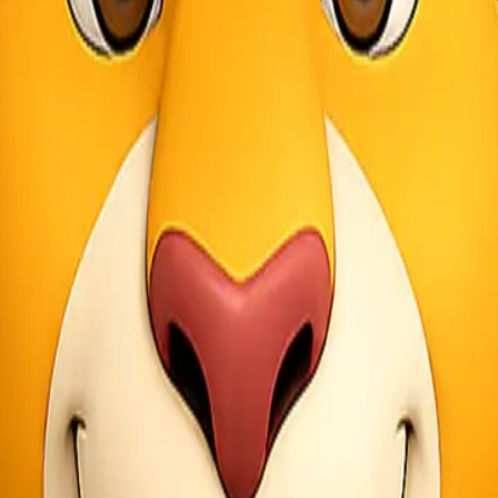
menguntungkan bagi pengirim dan penerima. Salah satu keuntungan ut
lamat asal.
ak perlu mengantri di kantor ekspedisi atau terminal kargo. Dengan sist
jaga dengan baik selama perjalanan hingga tiba di tangan penerima. P
engguna dapat mengetahui biaya total sejak awal tanpa ada tambahan bi
ok untuk individu maupun bisnis yang memerlukan solusi cepat dan prak
o Door
i lokasi pengirim. Kurir yang ditunjuk akan datang ke alamat yang tel
tribusi atau langsung ke alamat tujuan. Sebelum sampai, biasanya ada
. Barang-barang dikelompokkan berdasarkan tujuan akhir agar dapat d