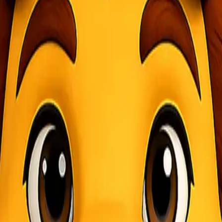
 mendukung berbagai aktivitas bisnis dan kehidupan sehari-hari. Sala
ereka yang ingin mengirimkan atau menerima barang tanpa repot. Denga
mengenai apa itu pengiriman door to door dan manfaatnya!
 dari alamat pengirim ke alamat penerima. Konsep ini dirancang unt
lai dari penjemputan paket di lokasi pengirim hingga pengantaran ke 
guna dapat menentukan kapan paket akan dijemput dan di mana harus di
pun pribadi. Dari kiriman dokumen penting hingga barang-barang besar,
an ini, konsumen kini memiliki lebih banyak pilihan sesuai dengan k
.
 Door to Door