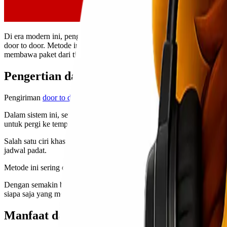
Di era modern ini, pengiriman barang menjadi semakin penting dalam
door to door. Metode ini menawarkan kemudahan dan efisiensi bagi m
membawa paket dari titik A ke titik B. Mari kita eksplor lebih jauh 
Pengertian dari Pengiriman Door to Door
Pengiriman
door to door
adalah metode pengantaran barang langsung
Dalam sistem ini, semua proses dilakukan oleh penyedia layanan. Mu
untuk pergi ke tempat tertentu atau menggunakan kendaraan pribadi.
Salah satu ciri khasnya adalah fleksibilitas waktu dan lokasi. Peng
jadwal padat.
Metode ini sering digunakan dalam berbagai konteks, baik bisnis mau
Dengan semakin banyaknya perusahaan logistik yang menawarkan layan
siapa saja yang menghargai waktu dan kemudahan dalam bertransaksi
Manfaat dan Keuntungan dari Pengiriman