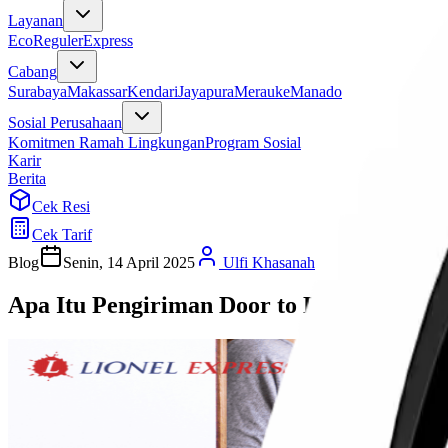
Layanan
Eco
Reguler
Express
Cabang
Surabaya
Makassar
Kendari
Jayapura
Merauke
Manado
Sosial Perusahaan
Komitmen Ramah Lingkungan
Program Sosial
Karir
Berita
Cek Resi
Cek Tarif
Blog
Senin, 14 April 2025
Ulfi Khasanah
Apa Itu Pengiriman Door to Door? Beriku