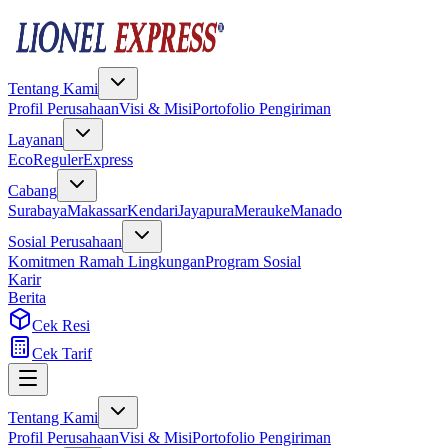
Tentang Kami
Profil Perusahaan
Visi & Misi
Portofolio Pengiriman
Layanan
Eco
Reguler
Express
Cabang
Surabaya
Makassar
Kendari
Jayapura
Merauke
Manado
Sosial Perusahaan
Komitmen Ramah Lingkungan
Program Sosial
Karir
Berita
Cek Resi
Cek Tarif
Tentang Kami
Profil Perusahaan
Visi & Misi
Portofolio Pengiriman