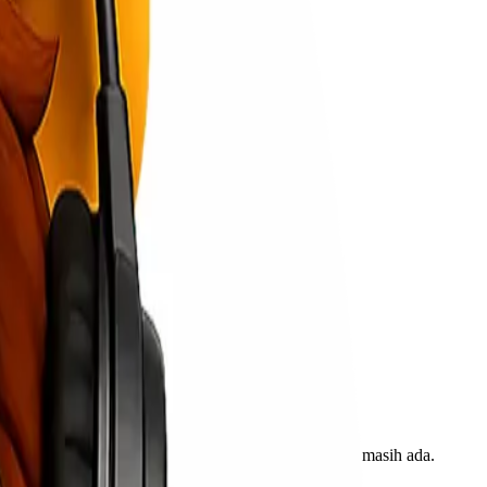
an kelembaban yang stabil.
encegah masuknya kontaminan.
nda juga dapat menggunakan kotak asli perangkat jika masih ada.
n melindungi perangkat dari guncangan dan getaran.