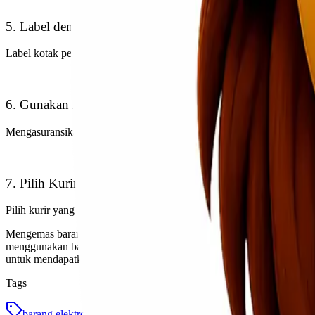
5. Label dengan Jelas
Label kotak pengiriman dengan jelas dan sebutkan bahwa barang di d
6. Gunakan Asuransi
Mengasuransikan barang elektronik Anda selama pengiriman adalah lan
7. Pilih Kurir dan Layanan yang Tepat
Pilih kurir yang memiliki reputasi baik dalam menangani barang elekt
Mengemas barang elektronik dengan aman merupakan langkah penting
menggunakan bahan pelindung yang sesuai, Anda dapat memastikan b
untuk mendapatkan perlindungan ekstra.
Tags
barang elektronik
cara packing barang elektronik
packing b