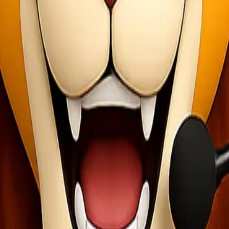
alamnya adalah barang elektronik yang rentan. Ini akan memberitahu o
gkah bijak. Ini memberi Anda perlindungan finansial jika terjadi ker
ronik. Beberapa kurir memiliki layanan khusus untuk barang elektronik
 dalam melindungi perangkat Anda dari kerusakan selama pengiriman
ahwa perangkat elektronik Anda sampai dengan selamat dan dalam kon
arang elektronik
tips packing barang elektronik