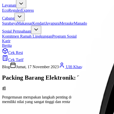
Layanan
Eco
Reguler
Express
Cabang
Surabaya
Makassar
Kendari
Jayapura
Merauke
Manado
Sosial Perusahaan
Komitmen Ramah Lingkungan
Program Sosial
Karir
Berita
Cek Resi
Cek Tarif
Blog
Jumat, 17 November 2023
Ulfi Khasanah
Packing Barang Elektronik: Tips dan Tri
📰
Pengemasan merupakan langkah penting dalam pengiriman atau penyimp
memiliki nilai yang sangat tinggi dan rentan terhadap kerusakan.