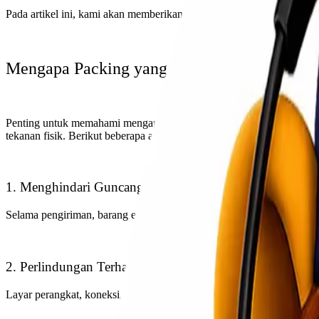
Pada artikel ini, kami akan memberikan tips dan trik untuk memba
Mengapa Packing yang Baik itu Penting?
Penting untuk memahami mengapa packing yang baik sangat penting k
tekanan fisik. Berikut beberapa alasan mengapa packing yang baik di
1. Menghindari Guncangan dan Getaran
Selama pengiriman, barang elektronik sering kali terkena guncanga
2. Perlindungan Terhadap Kerusakan Fisik
Layar perangkat, koneksi, dan komponen fisik lainnya rentan terhada