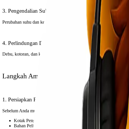
3. Pengendalian Suhu dan Kelembapan
Perubahan suhu dan kelembapan ekstrem dapat merusak perangkat ele
4. Perlindungan Debu dan Kontaminasi
Debu, kotoran, dan kontaminan lainnya dapat merusak komponen int
Langkah Aman untuk Packing Barang Elektr
1. Persiapkan Perlengkapan yang Diperlukan
Sebelum Anda mulai mengemas barang elektronik, pastikan Anda memi
Kotak Pengiriman: Pilih kotak yang sesuai dengan ukuran barang
Bahan Pelindung: Anda memerlukan bahan pelindung seperti
b