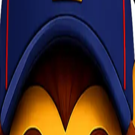
ntu Anda mengemas barang elektronik Anda dengan aman, agar menghin
etika Anda menangani produk elektronik. Barang-barang elektronik m
perlukan:
n dan getaran yang dapat merusak komponen internalnya. Packing yang 
p kerusakan fisik selama pengiriman. Packing yang baik dapat melindun