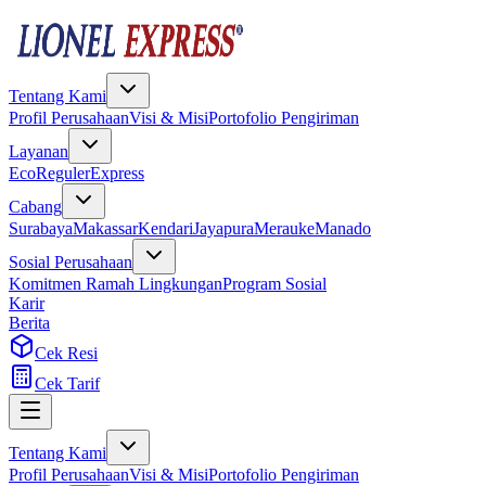
Tentang Kami
Profil Perusahaan
Visi & Misi
Portofolio Pengiriman
Layanan
Eco
Reguler
Express
Cabang
Surabaya
Makassar
Kendari
Jayapura
Merauke
Manado
Sosial Perusahaan
Komitmen Ramah Lingkungan
Program Sosial
Karir
Berita
Cek Resi
Cek Tarif
Tentang Kami
Profil Perusahaan
Visi & Misi
Portofolio Pengiriman