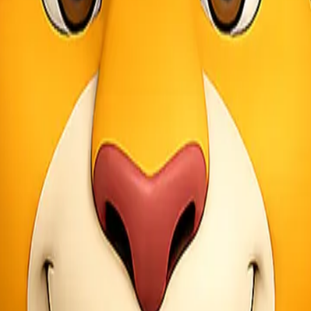
adap guncangan, tambahkan lapisan pelindung ekstra seperti
styrofoam
 alat lainnya untuk memotong dan memasang bahan pelindung dengan b
annya. Gunakan kain yang lembut dan bersih untuk membersihkan per
unakan bahan ini untuk melapisi perangkat dengan baik, terutama di se
pelindung yang cukup.
man. Jika Anda memiliki beberapa perangkat atau peralatan tambahan, 