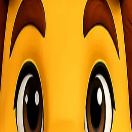
ktronik. Packing yang sesuai dapat membantu menjaga kondisi suhu d
ernal dan mengganggu kinerja perangkat. Packing yang rapat dapat m
onik
liki semua perlengkapan yang diperlukan. Hal ini termasuk:
 elektronik. Kotak sebaiknya tidak terlalu besar atau terlalu kecil. A
ubble wrap
, busa, kertas bergerigi, atau kantong udara. Bahan ini aka