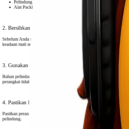
Pelindung Tambahan: Untuk perangkat yang sangat rentan terh
Alat Packing: Anda mungkin memerlukan pisau, gunting, atau
2. Bersihkan dan Matikan Perangkat
Sebelum Anda mulai mengemas perangkat, pastikan untuk membersihk
keadaan mati sebelum dimasukkan ke dalam kotak pengiriman.
3. Gunakan Bahan Pelindung yang Cukup
Bahan pelindung seperti gelembung udara atau busa sangat penting. G
perangkat tidak bergerak di dalam kotak saat dikemas dengan bahan 
4. Pastikan Kekuatan dan Stabilitas
Pastikan perangkat ditempatkan secara stabil di dalam kotak pengiri
pelindung.