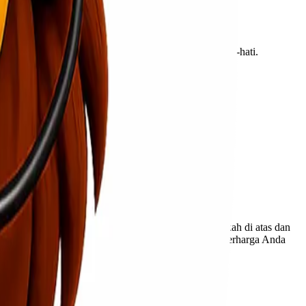
perator pengiriman untuk menangani paket dengan hati-hati.
usakan atau kehilangan selama pengiriman.
 yang rentan.
 atau penyimpanan. Dengan mengikuti langkah-langkah di atas dan
disi terbaik. Jangan lupa mengasuransikan barang berharga Anda