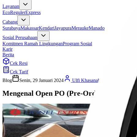
Layanan
Eco
Reguler
Express
Cabang
Surabaya
Makassar
Kendari
Jayapura
Merauke
Manado
Sosial Perusahaan
Komitmen Ramah Lingkungan
Program Sosial
Karir
Berita
Cek Resi
Cek Tarif
Blog
Senin, 29 Januari 2024
Ulfi Khasanah
Mengenal Open PO (Pre-Order): Strategi