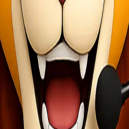
luncurkan produk secara resmi. Jumlah pesanan dapat memberikan wawa
en PO
duk akan dikirim kepada konsumen. Keterbukaan ini akan meningkatka
a untuk mempromosikan Open PO. Buat konten yang menarik dan gambark