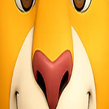
lisasi produk, terutama jika produk tersebut bisa disesuaikan. Ini m
aan pasar sebelum memproduksi barang dalam jumlah besar. Hal ini 
kan modal tersebut untuk membiayai produksi atau pembelian bahan 