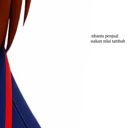
 relevan.
luang personalisasi untuk konsumen, sementara membantu penjual
sanan yang baik, kedua belah pihak dapat merasakan nilai tambah