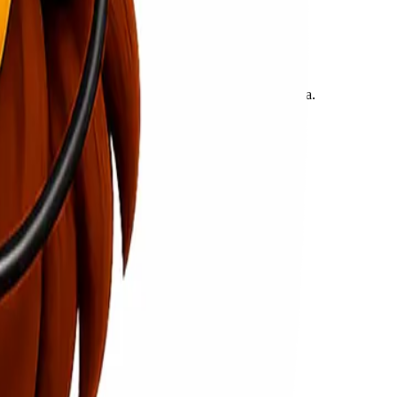
san tentang seberapa sukses produk tersebut nantinya.
n kepercayaan konsumen.
an manfaat unik dari pesanan praproduksi.