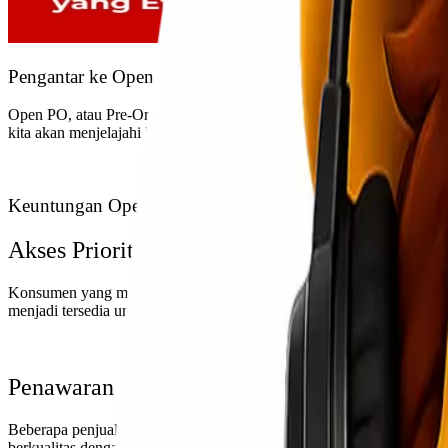
Pengantar ke Open PO
Open PO, atau Pre-Order, adalah strategi pemesanan di mana konsume
kita akan menjelajahi konsep Open PO, bagaimana hal ini memberika
Keuntungan Open PO untuk Konsumen
Akses Prioritas
Konsumen yang melakukan Open PO mendapatkan akses prioritas ke p
menjadi tersedia untuk umum.
Penawaran Harga Spesial
Beberapa penjual menawarkan harga spesial atau diskon untuk pesan
berkualitas dengan harga yang lebih terjangkau.