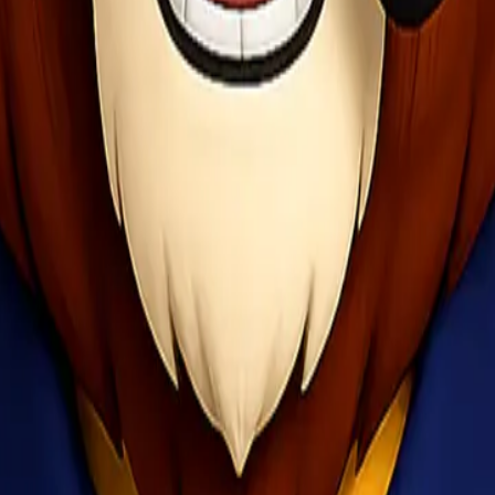
pembaruan berkala tentang status produksi dan berikan informasi yang
pun penjual. Ini memberikan akses eksklusif, manfaat harga, dan pe
mengoptimalkan penggunaan Open PO dan memberikan pengalaman peme
seputar pre order