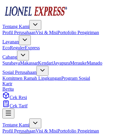
Tentang Kami
Profil Perusahaan
Visi & Misi
Portofolio Pengiriman
Layanan
Eco
Reguler
Express
Cabang
Surabaya
Makassar
Kendari
Jayapura
Merauke
Manado
Sosial Perusahaan
Komitmen Ramah Lingkungan
Program Sosial
Karir
Berita
Cek Resi
Cek Tarif
Tentang Kami
Profil Perusahaan
Visi & Misi
Portofolio Pengiriman