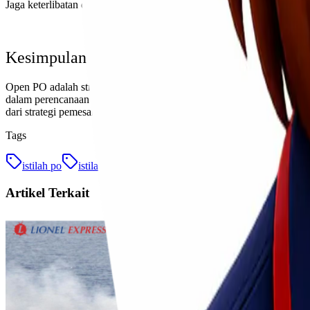
Jaga keterlibatan dengan konsumen selama periode Open PO. Berikan 
Kesimpulan
Open PO adalah strategi yang menguntungkan baik bagi konsumen mau
dalam perencanaan produksi dan mendapatkan modal awal. Dengan 
dari strategi pemesanan ini.
Tags
istilah po
istilah pre order
po
pre order
seputar po
Artikel Terkait