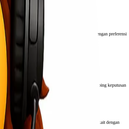
enciptakan pengalaman yang lebih unik dan sesuai dengan preferensi
membantu mengurangi risiko overproduksi dan membimbing keputusan
baku. Ini membantu mengurangi tekanan keuangan terkait dengan