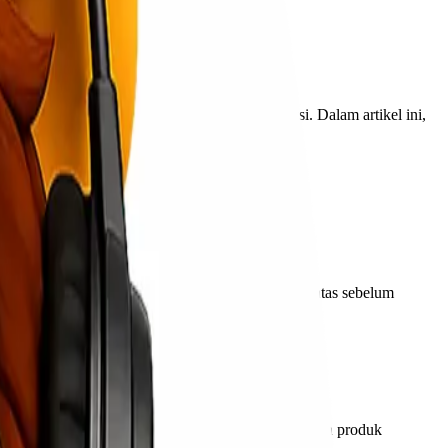
tersebut benar-benar tersedia atau diproduksi. Dalam artikel ini,
imalkan penggunaan strategi ini.
uk mendapatkan barang terbaru atau produk terbatas sebelum
wal. Ini bisa menjadi kesempatan untuk mendapatkan produk