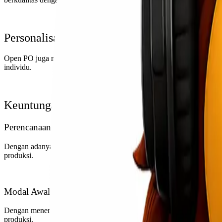
Personalisasi Produk
Open PO juga memberikan kesempatan bagi konsumen untuk mempersona
individu.
Keuntungan Open PO untuk Penjual
Perencanaan Produksi yang Lebih Baik
Dengan adanya Open PO, penjual dapat mengukur minat dan permint
produksi.
Modal Awal untuk Produksi
Dengan menerima pembayaran dari Open PO, penjual dapat mengguna
produksi.