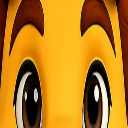
n dapat memasukkan pesanan untuk produk atau layanan sebelum produk 
n manfaat baik bagi konsumen maupun penjual, dan tips untuk mengopt
roduk atau layanan yang diinginkan. Mereka memiliki kesempatan unt
an Open PO sebagai insentif bagi konsumen yang berkomitmen lebih a