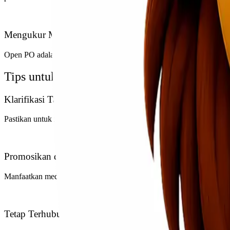
Mengukur Minat Pasar
Open PO adalah cara efektif untuk mengukur minat pasar sebelum me
Tips untuk Mengoptimalkan Penggunaan Op
Klarifikasi Tanggal Pengiriman
Pastikan untuk memberikan informasi yang jelas tentang kapan pro
Promosikan dengan Efektif
Manfaatkan media sosial, situs web, dan saluran pemasaran lainny
Tetap Terhubung dengan Konsumen