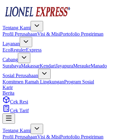
Tentang Kami
Profil Perusahaan
Visi & Misi
Portofolio Pengiriman
Layanan
Eco
Reguler
Express
Cabang
Surabaya
Makassar
Kendari
Jayapura
Merauke
Manado
Sosial Perusahaan
Komitmen Ramah Lingkungan
Program Sosial
Karir
Berita
Cek Resi
Cek Tarif
Tentang Kami
Profil Perusahaan
Visi & Misi
Portofolio Pengiriman