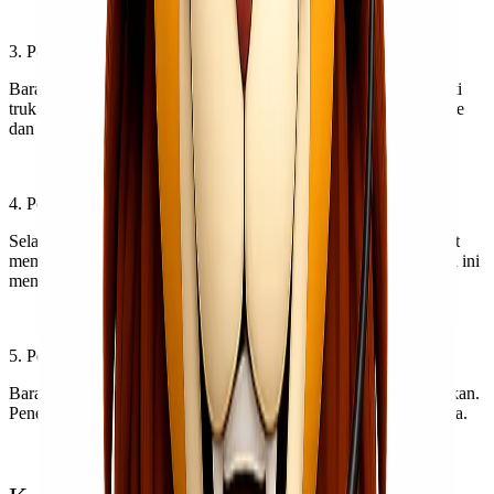
3. Pengangkutan
Barang akan diangkut melalui berbagai moda transportasi, seperti
truk, pesawat terbang, kapal, atau kereta api, tergantung pada rute
dan jarak pengiriman.
4. Pemantauan dan Pelacakan
Selama pengiriman, pelanggan dan perusahaan pengiriman dapat
memantau status pengiriman melalui sistem pelacakan. Informasi ini
mencakup lokasi aktual dan perkiraan waktu pengiriman.
5. Pengantaran
Barang akan diantarkan langsung ke alamat tujuan yang ditentukan.
Penerima barang akan menerima kiriman di alamat tujuan mereka.