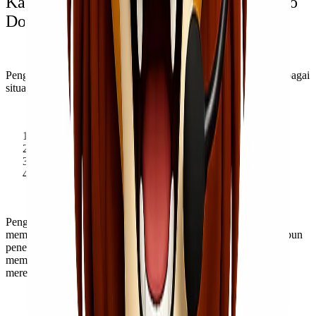
Kapan Harus Memilih Pengiriman Door to
Door?
Pengiriman Door to Door adalah pilihan yang cocok dalam berbagai
situasi, terutama:
Pengiriman barang pribadi
Pengiriman bisnis
Pengiriman e-commerce
Pengiriman barang bernilai tinggi
Pengiriman Door to Door merupakan bentuk pengiriman yang
memberikan kenyamanan dan efisiensi baik bagi pengirim maupun
penerima. Ini memberikan solusi pengiriman lengkap, juga
memungkinkan pelanggan untuk fokus pada kebutuhan bisnis
mereka atau menghindari kerumitan pengiriman barang pribadi.