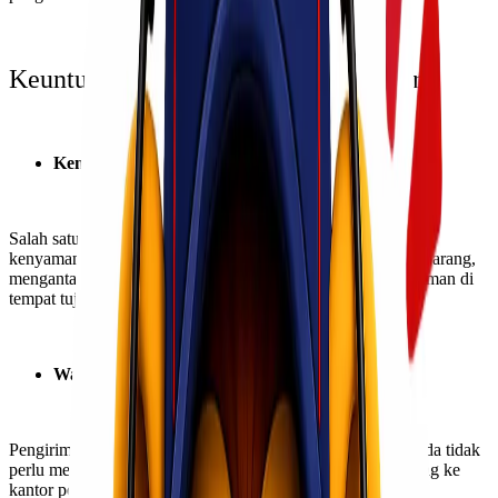
Keuntungan Pengiriman Door to Door
Kemudahan dan Kenyamanan
Salah satu keuntungan pengiriman Door to Door adalah
kenyamanan. Pelanggan tidak perlu repot-repot mengemas barang,
mengantarkan ke kantor pengiriman, atau mengurus pengiriman di
tempat tujuan. Semua proses diurus oleh penyedia layanan.
Waktu dan Biaya yang Efisien
Pengiriman Door to Door menghemat waktu dan biaya. Anda tidak
perlu mengeluarkan waktu dan uang untuk mengantar barang ke
kantor pengiriman. Selain itu, perusahaan pengiriman akan