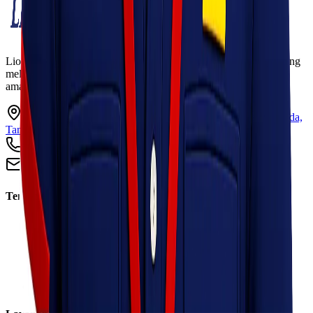
Lionel Express adalah perusahaan jasa pengiriman terpercaya yang
melayani pengiriman barang ke seluruh Indonesia dengan cepat,
aman, dan harga kompetitif.
Ruko Garden Square Blok G No. 11-12 Jurumudi baru, Benda,
Tangerang, Banten 15124
+62 813 8838 8182
info@lionelexpress.com
Tentang Kami
Tentang Kami
Visi & Misi
Sosial Perusahaan
Karir
Cabang
Informasi