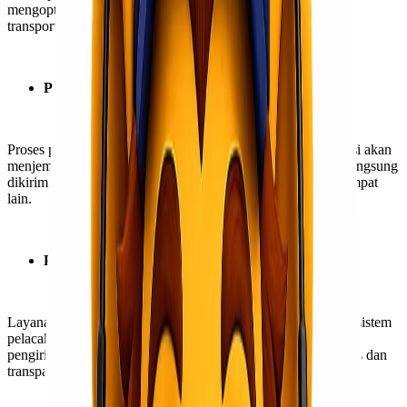
mengoptimalkan rute pengiriman untuk mengurangi biaya
transportasi.
Proses Pengiriman Lebih Cepat
Proses pengiriman menjadi lebih cepat karena pihak ekspedisi akan
menjemput paket dari lokasi yang ditentukan pengirim dan langsung
dikirim ke tempat penerima tanpa melewati atau transit ke tempat
lain.
Pemantauan Pengiriman
Layanan Pengiriman Door to Door kerap dilengkapi dengan sistem
pelacakan yang memungkinkan pelanggan memantau status
pengiriman barang secara
real-time
. Ini memberikan visibilitas dan
transparansi yang meningkatkan kepercayaan.