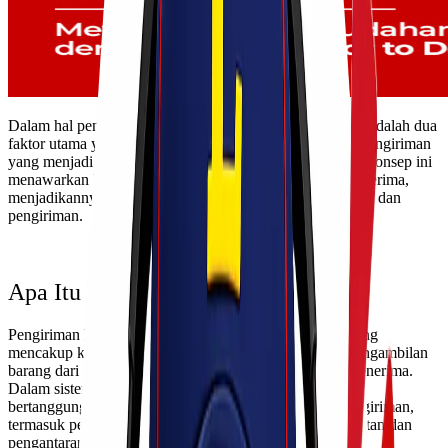
Dalam hal pengiriman barang, kenyamanan dan efisiensi adalah dua
faktor utama yang dicari pelanggan. Salah satu metode pengiriman
yang menjadi populer adalah Pengiriman Door to Door. Konsep ini
menawarkan berbagai keuntungan bagi pengirim dan penerima,
menjadikannya pilihan yang kian populer di dunia logistik dan
pengiriman.
Apa Itu Pengiriman Door to Door?
Pengiriman Door to Door adalah layanan pengiriman yang
mencakup keseluruhan proses pengiriman, mulai dari pengambilan
barang dari pengirim hingga pengantaran langsung ke penerima.
Dalam sistem ini, perusahaan pengiriman atau ekspedisi
bertanggung jawab untuk mengatur seluruh tahapan pengiriman,
termasuk pengumpulan barang, pengemasan, pengangkutan dan
pengantaran ke alamat yang ditentukan.