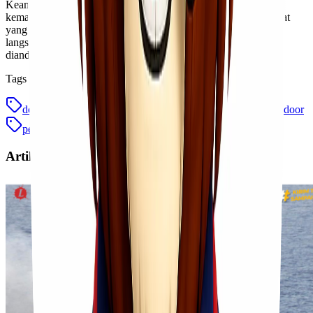
Keamanan, pengemasan yang baik, pelacakan
real-time
, dan
kemampuan menjangkau lokasi terpencil, adalah bentuk manfaat
yang ditawarkan oleh layanan ini. Dengan opsi ini, pengiriman
langsung ke alamat tujuan menjadi lebih mudah dan dapat
diandalkan.
Tags
door to door
kirim barang door to door
kirim door to door
pengiriman door to door
skema door to door
Artikel Terkait