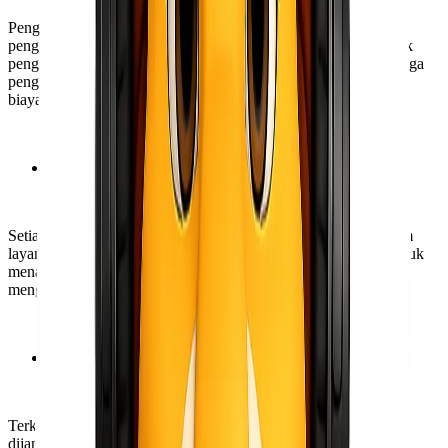
Pengiriman Door to Door seringkali lebih mahal daripada opsi
pengiriman yang memerlukan lebih banyak pekerjaan dari pihak
pengirim. Karena semua langkah, mulai dari pengumpulan hingga
pengiriman akhir, ditangani oleh penyedia layanan. Sehingga
biayanya mungkin lebih tinggi.
Keterbatasan Kapasitas Barang
Setiap ekspedisi memiliki kapasitas maksimumnya sendiri dalam
layanan pengiriman Door to Door. Oleh karenanya, penting untuk
menanyakan kapasitas maksimum sebelum memutuskan untuk
menggunakan jasa layanan ini.
Keterbatasan Akses ke Beberapa Lokasi
Terkadang, lokasi pengiriman yang sangat terpencil atau sulit
dijangkau mungkin tidak dapat dilayani dengan baik melalui