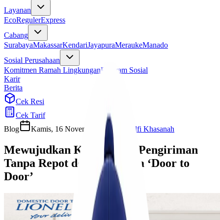
Layanan
Eco
Reguler
Express
Cabang
Surabaya
Makassar
Kendari
Jayapura
Merauke
Manado
Sosial Perusahaan
Komitmen Ramah Lingkungan
Program Sosial
Karir
Berita
Cek Resi
Cek Tarif
Blog
Kamis, 16 November 2023
Ulfi Khasanah
Mewujudkan Kemudahan Pengiriman
Tanpa Repot dengan Skema ‘Door to
Door’