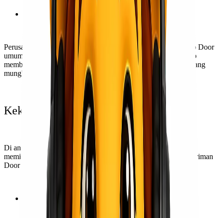
Layanan Pelanggan
Perusahaan pengiriman yang menawarkan pengiriman Door to Door
umumnya memiliki layanan pelanggan yang responsif dan siap
membantu pelanggan dalam semua pertanyaan atau masalah yang
mungkin timbul selama pengiriman.
Kekurangan Pengiriman Door to Door
Di antara banyak keuntungan, pengiriman Door to Door juga
memiliki kekurangan. Berikut beberapa kekurangan dari pengiriman
Door to Door:
Biaya Tambahan