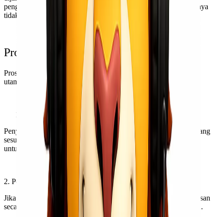
pengiriman Door to Door. Hal ini karena kendaraan besar biasanya
tidak dapat mencapai lokasi tersebut.
Proses Pengiriman Door to Door
Proses pengiriman Door to Door melibatkan beberapa tahapan
utama:
Pengambilan Barang
Penyedia jasa akan mengatur waktu dan lokasi pengambilan barang
sesuai permintaan pelanggan. Petugas pengambilan akan datang
untuk mengambil barang dari lokasi pengirim.
2. Pengemasan
Jika diperlukan, perusahaan ekspedisi akan melakukan pengemasan
secara profesional untuk melindungi barang selama di perjalanan.