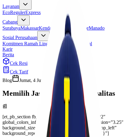
Layanan
Eco
Reguler
Express
Cabang
Surabaya
Makassar
Kendari
Jayapura
Merauke
Manado
Sosial Perusahaan
Komitmen Ramah Lingkungan
Program Sosial
Karir
Berita
Cek Resi
Cek Tarif
Blog
Jumat, 4 Juni 2021
seoexpress
Memilih Jasa Ekspedisi Berkualitas
📰
[et_pb_section fb_built=”1″ _builder_version=”3.22″
global_colors_info=”{}”][et_pb_row _builder_version=”3.25″
background_size=”initial” background_position=”top_left”
background_repeat=”repeat” global_colors_info=”{}”]