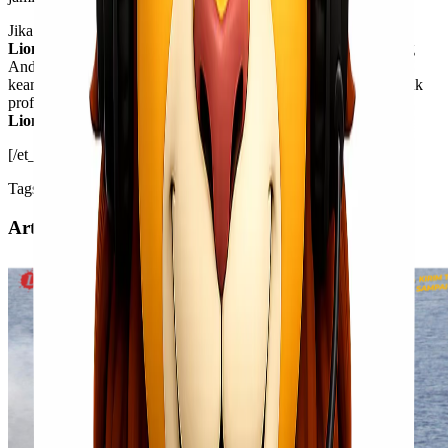
Jika Anda menggunakan jasa ekspedisi yang ditawarkan oleh
Lionel Express
, Anda akan mendapatkan semua informasi yang
Anda butuhkan dengan jelas dan gamblang, termasuk jaminan
keamanan paket yang akan Anda kirim. Semua ini sebagai bentuk
profesionalisme dan wujud tanggung jawab yang dimiliki oleh
Lionel Express
.
[/et_pb_text][/et_pb_column][/et_pb_row][/et_pb_section]
Tags
Artikel Terkait