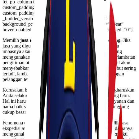
[et_pb_column type=”4_4″ _builder_version=”3.25″
custom_padding=”|||” global_colors_info=”{}”
custom_padding__hover=”|||”][et_pb_text
_builder_version=”4.10.3″ background_size=”initial”
background_position=”top_left” background_repeat=”repeat”
hover_enabled=”0″ global_colors_info=”{}” sticky_enabled=”0″]
Memilih
jasa ekspedisi yang berkualitas
sangatlah penting. Jika
jasa yang digunakan asal-asalan dan tidak profesional, tentu
imbasnya akan kembali kepada Anda selaku pengusaha yang
menggunakan layanan jasa eskpedisi tersebut. Sebab, keterlambatan
pengiriman atau kerusakan barang yang tiba di tangan client akan
menyebabkan reputasi usaha Anda menurun. Jika hal tersebut sering
terjadi, lambat laun usaha yang Anda jalankan bisa kehilangan
pelanggan tetapnya.
Kerusakan barang kiriman yang tiba di tangan client mengharuskan
Anda selaku pengirim melakukan penggantian barang yang baru.
Hal ini harus dilakukan dalam rangka menjaga kualitas layanan dan
nama baik selama ini, meskipun kerugian yang harus ditanggung
cukup besar.
Fenomena di atas banyak terjadi akibat salah dalam memilih jasa
ekspedisi atau pengiriman. Oleh karena itu, sebaiknya Anda hanya
menggunakan jasa ekspedisi yang sudah terpercaya dan terbukti