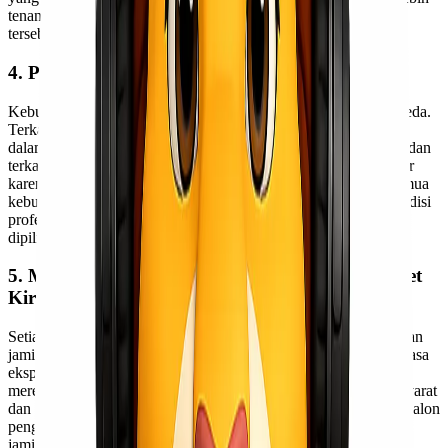
tenang karena mendapatkan informasi yang jelas tentang hal
tersebut.
4. Paket Pengiriman Beragam
Kebutuhan setiap orang dalam pengiriman tentu saja berbeda-beda.
Terkadang ada client yang menginginkan pengiriman dilakukan
dalam waktu cepat meskipun harus menambah biaya untuk itu, dan
terkadang ada yang menginginkan pengiriman biasa atau reguler
karena tarif pengirimannya lebih murah. Untuk menjangkau semua
kebutuhan tersebut,
Lionel Express
selaku penyedia jasa ekspedisi
profesional menyediakan paket kiriman yang beragam dan bisa
dipilih sesuai kebutuhan.
5. Menyediakan Jaminan Keamanan untuk Paket
Kiriman
Setiap penyedia jasa ekspedisi yang profesional akan memberikan
jaminan keamanan untuk setiap paket kiriman. Biasanya pihak jasa
ekspedisi bekerjasama dengan jasa asuransi tertentu atau pihak
mereka sendiri yang langsung menyediakan jaminan dengan syarat
dan ketentuan tertentu. Oleh karena itu, sangat dianjurkan bagi calon
pengguna jasa untuk meminta kejelasan terlebih dahulu terkait
jaminan paket kiriman yang akan dikirimnya.