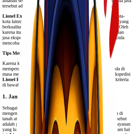
amanah serta profesional di bidangnya. Salah satu dari penyedia jasa
tersebut adalah
jasa ekspedisi murah
dari
Lionel Express
.
Lionel Express
selaku penyedia
jasa ekspedisi murah
dan kota-
kota lainnya di Indonesia tidak saja menawarkan layanan jasa yang
berkualitas, tetapi juga tarif yang dikenakan tergolong murah. Oleh
karena itu, bagi Anda yang belum pernah menggunakan layanan
jasa ekspedisi dari
Lionel Express
, tidak ada salahnya jika Anda
mencoba dan merasakan kualitas layanannya.
Tips Memilih Jasa Ekspedisi Murah Berkualitas
Karena kualitas jasa ekspedisi yang Anda gunakan turut
mempengaruhi keberhasilan dan keberlangsungan usaha Anda di
masa mendatang, pastikan Anda hanya menggunakan jasa ekspedisi
Lionel Express
maupun kota-kota lainnya yang memenuhi kriteria
di bawah ini :
1. Jangkauan Layanan Lebih Luas
Sebagai seorang pengusaha, tentu Anda selalu ingin
mengembangkan usaha Anda dan merambah berbagai daerah di
tanah air bukan? Nah, salah satu faktor pendukung upaya tersebut
adalah penggunaan jasa ekspedisi yang memiliki jangkauan layanan
yang luas dan mencakup berbagai wilayah di Indonesia. Dalam hal