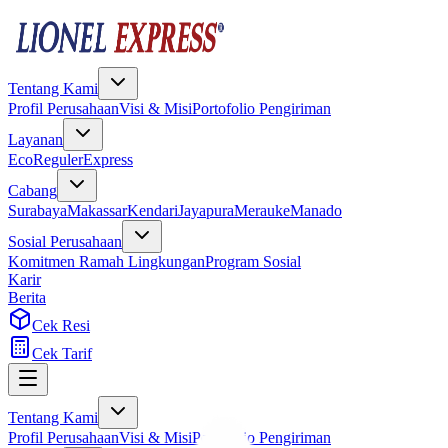
Tentang Kami
Profil Perusahaan
Visi & Misi
Portofolio Pengiriman
Layanan
Eco
Reguler
Express
Cabang
Surabaya
Makassar
Kendari
Jayapura
Merauke
Manado
Sosial Perusahaan
Komitmen Ramah Lingkungan
Program Sosial
Karir
Berita
Cek Resi
Cek Tarif
Tentang Kami
Profil Perusahaan
Visi & Misi
Portofolio Pengiriman