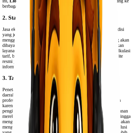
ini,
Lionel Express
siap melayani kebutuhan pengiriman barang ke
berbagai daerah di tanah air.
2. Standar Tarif Pengiriman Jelas
Jasa ekspedisi yang profesional sudah menentukan tarif ekspedisi
yang jelas. Hal ini sengaja dilakukan agar orang yang ingin
menggunakan jasa mereka bisa melakukan kalkulasi tarif yang akan
dibayar untuk pengiriman barang tertentu sebelum menggunakan
layanan jasa tersebut. Untuk menunjang kemudahan dalam kalkulasi
tarif, biasanya penyedia jasa ekspedisi tersebut membuat website
resmi yang bisa diakses oleh setiap orang yang membutuhkan
informasi lebih lanjut dan lebih lengkap.
3. Target Waktu Pengiriman Jelas
Penetapan target waktu yang jelas untuk setiap pengiriman ke
daerah tertentu merupakan sebuah keharusan dan pertanda
profesionalisme yang dimiliki oleh jasa ekspedisi tersebut. Oleh
karena itu,
Lionel Express
berani menentukan target waktu
pengiriman untuk setiap paket yang dikirim oleh pengguna layanan
mereka. Jika memang terjadi sesuatu yang di luar perkiraan sehingga
mengakibatkan keterlambatan pengiriman, pihak penyedia jasa akan
mengabarkan kepada client mereka kendala yang terjadi dan solusi
yang akan ditempuh. Hal ini tentunya akan menjadikan client lebih