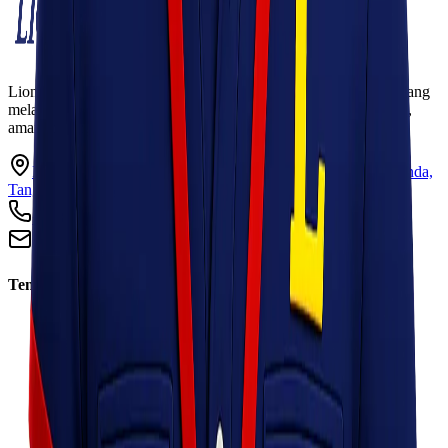
Lionel Express adalah perusahaan jasa pengiriman terpercaya yang
melayani pengiriman barang ke seluruh Indonesia dengan cepat,
aman, dan harga kompetitif.
Ruko Garden Square Blok G No. 11-12 Jurumudi baru, Benda,
Tangerang, Banten 15124
+62 813 8838 8182
info@lionelexpress.com
Tentang Kami
Tentang Kami
Visi & Misi
Sosial Perusahaan
Karir
Cabang
Informasi