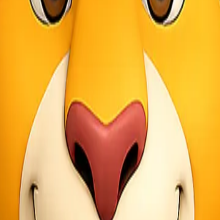
ng layanan ekspedisi dan pengiriman barang. Dengan pengalaman yang 
rkomitmen untuk memberikan kepuasan kepada pelanggan melalui siste
yak kota besar di Indonesia. Hal ini memudahkan proses pengiriman dar
langgan, mulai dari pengiriman reguler hingga kargo khusus. Dengan 
ce-nya yang siap membantu kapan saja. Tim profesional akan menjawab 
s
utuhkan layanan pengiriman barang. Dengan jaringan luas dan pengal
menghubungi customer service untuk mendapatkan informasi lebih lanju
ani secara profesional, sehingga Anda tidak perlu khawatir tentang k