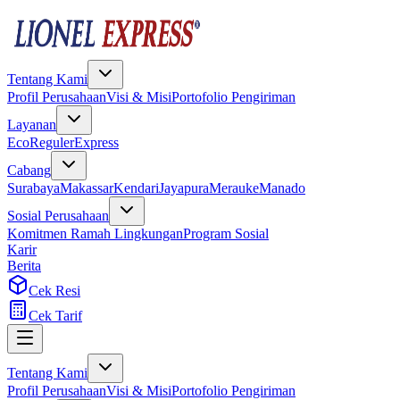
Tentang Kami
Profil Perusahaan
Visi & Misi
Portofolio Pengiriman
Layanan
Eco
Reguler
Express
Cabang
Surabaya
Makassar
Kendari
Jayapura
Merauke
Manado
Sosial Perusahaan
Komitmen Ramah Lingkungan
Program Sosial
Karir
Berita
Cek Resi
Cek Tarif
Tentang Kami
Profil Perusahaan
Visi & Misi
Portofolio Pengiriman