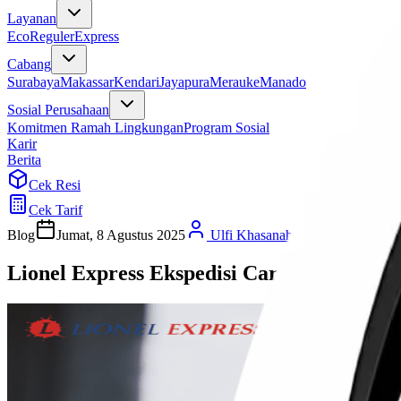
Layanan
Eco
Reguler
Express
Cabang
Surabaya
Makassar
Kendari
Jayapura
Merauke
Manado
Sosial Perusahaan
Komitmen Ramah Lingkungan
Program Sosial
Karir
Berita
Cek Resi
Cek Tarif
Blog
Jumat, 8 Agustus 2025
Ulfi Khasanah
Lionel Express Ekspedisi Cargo Murah K