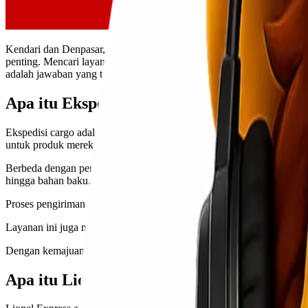
Kendari dan Denpasar, dua kota yang penuh pesona dengan karakter ma
penting. Mencari layanan pengiriman yang murah dan terpercaya bisa
adalah jawaban yang tepat untuk kebutuhan Anda. Mari kita eksplor l
Apa itu Ekspedisi Cargo?
Ekspedisi cargo adalah layanan pengiriman barang dalam jumlah besar 
untuk produk mereka.
Berbeda dengan pengiriman biasa, ekspedisi cargo biasanya melibatkan
hingga bahan baku.
Proses pengiriman dalam ekspedisi cargo melibatkan beberapa tahap
Layanan ini juga menawarkan fleksibilitas dalam metode transportasi.
Dengan kemajuan teknologi saat ini, pelacakan status kiriman semak
Apa itu Lionel Express?