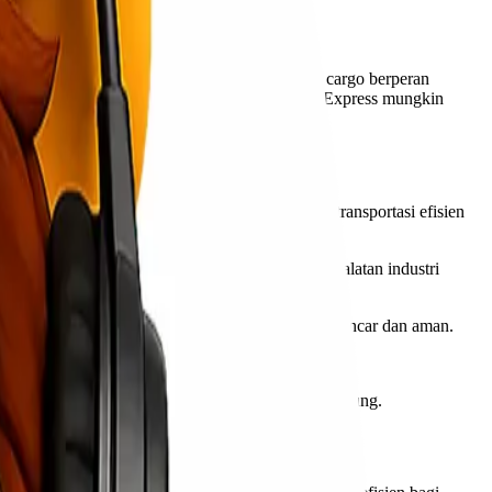
empat ke tempat lainnya. Di sinilah ekspedisi cargo berperan
ekspedisi cargo murah Kendari Denpasar, Lionel Express mungkin
i banyak bisnis dan individu yang membutuhkan transportasi efisien
a mencakup berbagai jenis barang, mulai dari peralatan industri
kan memastikan bahwa semua proses berlangsung lancar dan aman.
 pada kebutuhan dan anggaran pelanggan.
ecara real-time selama proses pengiriman berlangsung.