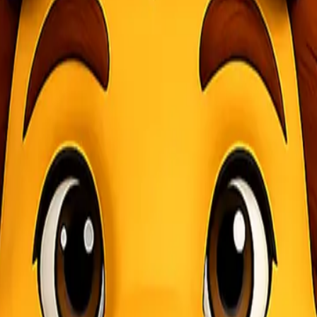
sing-masing. Namun, terkadang kita perlu mengirim barang dari satu t
 menjadi tantangan tersendiri. Nah, jika Anda sedang mencari solusi 
ebih dalam mengenai layanan ini!
dari satu lokasi ke lokasi lain. Layanan ini menjadi pilihan utama bag
 barang-barang dengan volume atau berat yang lebih besar. Hal ini bis
, seperti pengemasan, pemindahan, dan penyerahan. Tim profesional a
 Barang dapat dikirim melalui jalur darat, laut, atau udara tergantung
in mudah dilakukan. Pelanggan dapat mengetahui posisi barang mereka s