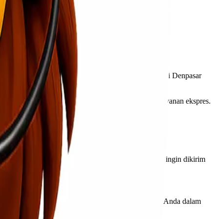
pat menyesuaikan diri dengan permintaan pelanggan.
irimkan barang tanpa ribet.
da bisa menemukan jasa ekspedisi cargo murah Kendari Denpasar
l ini tentunya penting bagi Anda yang membutuhkan layanan ekspres.
mereka di Kendari. Setelah itu, siapkan barang yang ingin dikirim
 agar tidak terjadi kesalahan dalam pengiriman.
. Tim profesional dari Lionel Express akan membantu Anda dalam