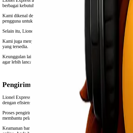
Lionel Express adalah salah satu perusahaan yang bergerak di bida
berbagai kebutuhan.
Kami dikenal dengan pelayanan cepat dan handal. Lionel Express be
pengguna untuk selalu tahu posisi kiriman mereka.
Selain itu, Lionel Express memiliki jaringan luas yang mencakup ban
Kami juga menyediakan berbagai pilihan layanan sesuai kebutuhan pe
yang tersedia.
Keunggulan lain dari Lionel Express adalah kualitas customer servi
agar lebih lancar dan efektif.
Pengiriman Barang dengan Lionel Expres
Lionel Express menjadi pilihan utama bagi banyak orang yang memb
dengan efisiensi tinggi.
Proses pengiriman barang sangat mudah dan cepat. Anda hanya perlu 
membantu pelanggan dalam menyiapkan dokumen yang diperlukan.
Keamanan barang merupakan prioritas utama. Setiap paket akan ditang