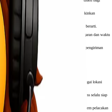
mumpuni, kami menawarkan solusi pengiriman yang efisien bagi
m pelacakan barang secara real-time. Hal ini memungkinkan
i Kendari ke Denpasar atau sebaliknya tanpa masalah berarti.
demikian, Anda dapat memilih opsi terbaik sesuai anggaran dan waktu
setiap pertanyaan serta memberi bantuan dalam proses pengiriman
aman bertahun-tahun, mereka mampu menjangkau berbagai lokasi
t mengenai tarif dan jadwal pengiriman. Lionel Express selalu siap
erusakan atau kehilangan selama perjalanan. Dengan sistem pelacakan