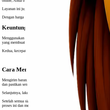
online, Anda bisa memantau status kiriman kapan saja.
Layanan ini juga menawarkan fleksibilitas dalam waktu pengiriman. 
Dengan harga kompetitif,
ekspedisi cargo murah Kendari Denpasar
in
Keuntungan Menggunakan Lionel Express
Menggunakan Lionel Express untuk pengiriman barang memiliki bebe
yang membuat biaya kirim lebih terjangkau.
Kedua, kecepatan pengiriman menjadi nilai tambah. Lionel Express d
Cara Mengirim Barang melalui Lionel Ex
Mengirim barang melalui Lionel Express sangatlah mudah. Pertama, An
dan pastikan semua dokumen pengiriman lengkap.
Selanjutnya, lakukan pengepakan dengan baik untuk menjaga keamanan 
Setelah semua siap, Anda bisa langsung membawa barang ke lokasi p
proses ini dan memberikan informasi terkait estimasi waktu kedatanga