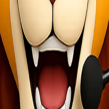
Baik itu untuk kebutuhan mendesak maupun reguler, Lionel Express da
i memberikan solusi tepat bagi bisnis maupun individu yang ingin meng
rapa keuntungan yang menarik. Pertama, tarifnya sangat bersaing. An
ikenal dapat mengirimkan barang dengan waktu yang relatif cepat. Ha
press
da perlu mengunjungi situs resmi Lionel Express atau salah satu agen 
barang selama perjalanan. Pastikan alamat tujuan ditulis dengan jelas
engumpulan terdekat atau memanfaatkan layanan pick-up jika tersedia
n serta biaya yang diperlukan.