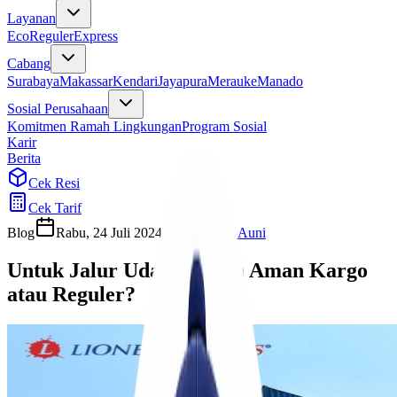
Layanan
Eco
Reguler
Express
Cabang
Surabaya
Makassar
Kendari
Jayapura
Merauke
Manado
Sosial Perusahaan
Komitmen Ramah Lingkungan
Program Sosial
Karir
Berita
Cek Resi
Cek Tarif
Blog
Rabu, 24 Juli 2024
Habibah Auni
Untuk Jalur Udara, Lebih Aman Kargo
atau Reguler?