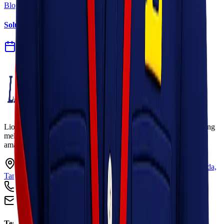
Blog
Solusi Logistik untuk Perusahaan Manufaktur
27 Jul 2026
Lionel Express adalah perusahaan jasa pengiriman terpercaya yang
melayani pengiriman barang ke seluruh Indonesia dengan cepat,
aman, dan harga kompetitif.
Ruko Garden Square Blok G No. 11-12 Jurumudi baru, Benda,
Tangerang, Banten 15124
+62 813 8838 8182
info@lionelexpress.com
Tentang Kami