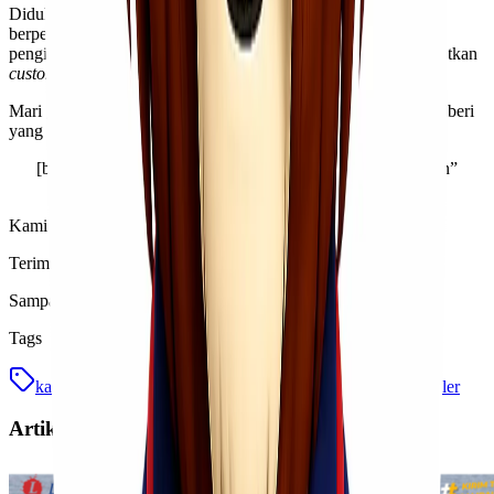
Didukung oleh talenta-talenta kami yang profesional dan
berpengalaman di bidangnya, kami akan memberikan layanan
pengiriman jalur udara terbaik yang dapat membantu meningkatkan
customer satisfaction
bahkan
brand loyalty
bisnis
Kawan Lio
!
Mari gunakan
jasa ekspedisi & cargo udara
kami untuk memberi
yang terbaik kepada
customer
Kawan Lio
!
[button link=”https://wa.me/6281260005092″ color=”green”
newwindow=”yes”] Gunakan Jasa Kami[/button]
Kami menantikan panggilan dari
Kawan Lio
!
Terima kasih sudah membaca artikel ini & semoga bermanfaat!
Sampai berjumpa di artikel-artikel kami berikutnya!
Tags
kargo
kargo atau reguler
opsi layanan kargo
reguler
Artikel Terkait