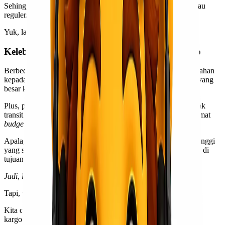
Sehingga,
Kawan Lio
jadi tahu kira-kira lebih aman kargo atau
reguler.
Yuk, langsung saja kita bahas!
Kelebihan & Kekurangan dari Layanan Kargo
Berbeda dari yang reguler, layanan kargo memberikan kemudahan
kepada kita untuk mengirim barang yang berat dalam jumlah yang
besar ke kota, pulau, atau bahkan negara yang berbeda.
Plus, pengirimannya hanya perlu satu kali tanpa melalui banyak
transit sehingga sangat membantu
Kawan Lio
dalam menghemat
budget
perusahaan.
Apalagi, pengiriman kargo memiliki standar keamanan yang tinggi
yang sangat memungkinkan untuk barang tiba dengan selamat di
tujuan.
Jadi, lebih aman kargo, ya?
Tapi, tunggu dulu!
Kita cari tahu dulu apa saja kelebihan dan kekurangan layanan
kargo untuk memastikan mana yang lebih aman!