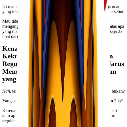
Di mana biaya ganti-rugi juga termasuk untuk layanan pengiriman
yang telah mereka ambil atas instruksi dari
business owners
tersebut.
Mau tidak mau,
business owners
tersebut pun terpaksa
menganggarkan biaya perusahaannya untuk mengganti rugi atas apa
yang dialami oleh si
customer
, yang bahkan jumlahnya bisa saja 2x
lipat dari yang seharusnya!
Kenali Apa Saja Kelebihan &
Kekurangan dari Layanan Kargo dan
Reguler, sehingga Kawan Lio Tahu Harus
Memilih yang Mana untuk Pengiriman
yang Lebih Aman!
Nah
, tentu
Kawan Lio
tidak ingin mengalami hal seperti itu, bukan?
Yang sampai di tahap merugikan finansial perusahaan
Kawan Lio
?
Karena itulah
Lionel Express
ingin mengajakmu untuk mencari
tahu apa saja kelebihan dan kekurangan dari layanan kargo dan
reguler.