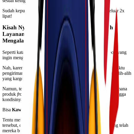
sesuai keinginan mereka.
Sudah kepuasan mereka menurun,
eh
,
budget
juga jadi keluar 2x
lipat!
Kisah Nyata Akibat
Customer
Salah Memilih
Layanan, Jangan Sampai Kawan Lio
Mengalaminya!
Seperti katakanlah, ada seorang
business owners frozen food
yang
ingin mengirim produknya ke
customer
di pulau lain.
Nah, karena dia mempertimbangkan soal harga dan durasi waktu
pengiriman, akhirnya dia pun memilih layanan yang reguler alih-alih
yang kargo.
Namun, ternyata pengiriman tersebut mengalami kendala, di mana
produk
frozen food
-nya mencair ketika sampai di tempat sehingga
kondisinya menjadi kurang layak.
Bisa
Kawan Lio
tebak sendiri bagaimana reaksi si
customer
.
Tentu mereka merasa sangat dirugikan oleh
business owners
tersebut, dan meminta ganti-rugi terhadap produk
frozen
yang telah
mereka beli.