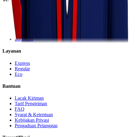
Tentang Kami
Visi & Misi
Sosial Perusahaan
Karir
Cabang
Informasi
Layanan
Express
Regular
Eco
Bantuan
Lacak Kiriman
Tarif Pengiriman
FAQ
Syarat & Ketentuan
Kebijakan Privasi
Pengaduan Pelanggan