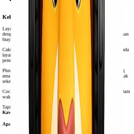
seperti barang yang mudah rusak atau busuk.
Kelebihan & Kekurangan dari Layanan Reguler
Layanan reguler merupakan layanan pengiriman untuk barang
dengan ukuran & berat yang tidak terlalu besar dan tidak memakan
biaya sebesar layanan kargo.
Cakupan barang yang dapat dikirimkan jauh lebih banyak daripada
layanan kargo selama masih sesuai dengan ketentuan maskapai
penerbangan.
Plus,
Kawan Lio
bisa mendapatkan pengiriman jalur udara yang
aman dengan durasi waktu yang terbilang sebentar walaupun tidak
seketat yang kargo.
Cocok sekali untuk
Kawan Lio
yang ingin mengirim barang dalam
waktu dekat dengan biaya yang terjangkau.
Tapi, kita cari tahu kelebihan dan kekurangannya dulu, ya, agar
Kawan Lio
lebih mantap dalam mengambil keputusan!
Apa Saja Kelebihan dari Layanan Reguler?