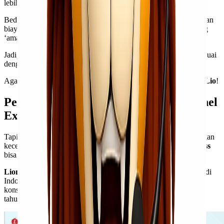
lebih aman jika menggunakan layanan kargo.
Beda halnya ketika
Kawan Lio
ingin barang cepat sampai dengan
biaya yang terjangkau, maka reguler menjadi pilihan yang paling
‘aman’.
Jadi, pastikan
Kawan Lio
memilih layanan pengiriman yang sesuai
dengan kebutuhan dan prioritas
Kawan Lio
, ya!
Agar bisa memberikan yang maksimal untuk
customer
Kawan Lio
!
Pengiriman Kargo tapi Cepat? Ya, Lionel
Express!
Tapi, kalau
Kawan Lio
inginnya kirim barang pakai kargo dengan
kecepatan yang sama dengan yang reguler, maka
Lionel Express
bisa menjadi jawabannya!
Lionel Express
adalah
jasa ekspedisi & cargo udara
tercepat di
Indonesia yang sudah beroperasi sejak tahun 2015, yang secara
konsisten terpilih sebagai
best cargo agent
Lion Air Group sejak
tahun 2017.