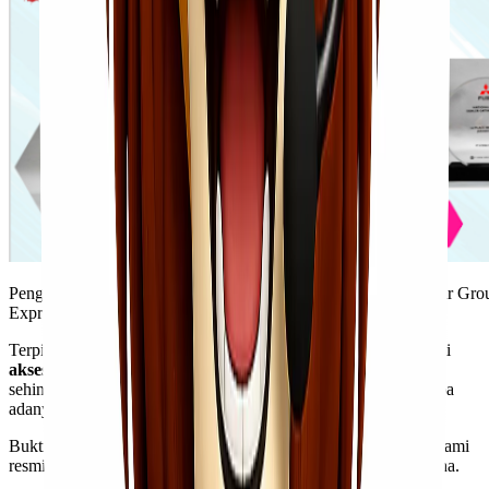
Penghargaan Lionel Express sebagai Best Cargo Agent Lion Air Gr
Express
Terpilih sebagai
best cargo agent
Lion Air Group memberi kami
akses untuk pengiriman tercepat dengan kualitas terbaik
,
sehingga barang
Kawan Lio
dapat tiba bahkan lebih cepat tanpa
adanya kerusakan atau kecacatan pada barang.
Buktinya, kami sudah mengirim lebih dari 6 juta barang sejak kami
resmi beroperasi dan dipercaya oleh
business owners
di luar sana.