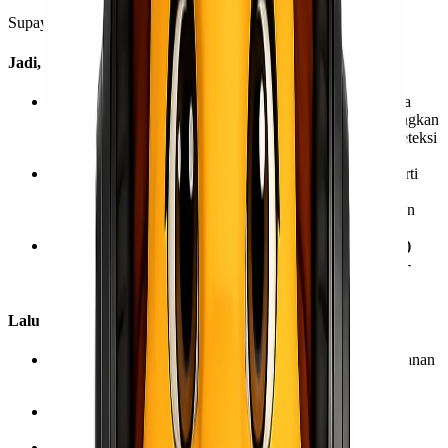
Supaya
Kawan Lio
tidak mengambil keputusan yang salah!
Jadi, Apa Saja Kelebihan dari Layanan Kargo?
Keamanan yang lebih terjamin
. Karena kargo biasanya
melalui pemeriksaan keamanan yang lebih ketat dibandingkan
bagasi reguler. Mulai dari pemeriksaan sinar-X hingga deteksi
bahan peledak.
Ada penanganan khusus terhadap barang kita
. Seperti
misal, di Lionel Express ini sudah termasuk
packaging
dengan material yang kuat untuk meminimalisir kerusakan
selama pengangkutan.
Biasanya ada sistem pelacakan (website atau aplikasi)
untuk membantu kita memantau status barang secara real-
time.
Lalu, Apa Saja Kekurangan dari Layanan Kargo?
Biaya lebih mahal
karena proses keamanan dan penanganan
yang lebih kompleks dan berlapis.
Proses pengiriman lebih lama
karena pemeriksaan
keamanan yang lebih ketat.
Tidak semua jenis barang bisa dikirim melalui kargo
,