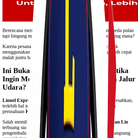
Berencana mengirimkan barang pesanan
customer
yang beda pulau
tapi bingung mau memilih paket pengiriman jalur udara yang mana?
Karena pesanannya yang dalam jumlah banyak lebih cocok
menggunakan kargo, namun di satu sisi jika ingin yang lebih cepat
malah justru bagusan yang reguler?
Ini Bukan Keresahan Kawan Lio ketika
Ingin Memilih Layanan Pengiriman Jalur
Udara?
Lionel Express
sangat memahami apa yang
Kawan Lio
resahkan,
terlebih hal ini sangat berdampak besar terhadap keuangan
perusahaan
Kawan Lio
.
Salah memilih layanan, bisa-bisa
budget
perusahaan
Kawan Lio
terbuang sia-sia akibat
customer
yang komplain meminta
pengembalian uang cuma gara-gara pengiriman tidak berlangsung