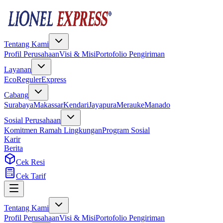
Tentang Kami
Profil Perusahaan
Visi & Misi
Portofolio Pengiriman
Layanan
Eco
Reguler
Express
Cabang
Surabaya
Makassar
Kendari
Jayapura
Merauke
Manado
Sosial Perusahaan
Komitmen Ramah Lingkungan
Program Sosial
Karir
Berita
Cek Resi
Cek Tarif
Tentang Kami
Profil Perusahaan
Visi & Misi
Portofolio Pengiriman