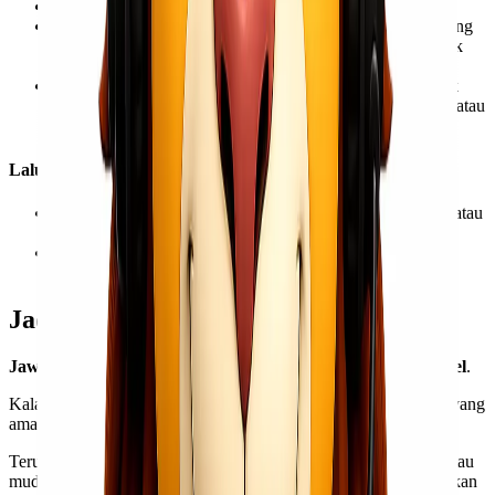
Biaya jauh lebih murah daripada yang kargo.
Secara umum pengirimannya jauh lebih cepat daripada yang
kargo karena proses keamanan dan penanganan yang tidak
sekompleks layanan tersebut.
Cakupan jenis barang yang dapat dikirimkan lebih banyak
daripada yang kargo, termasuk barang yang mudah rusak atau
mudah busuk.
Lalu, Apa Saja Kekurangan dari Layanan Kargo?
Keamanan tidak seketat kargo, sehingga risiko pencurian atau
kerusakan lebih tinggi.
Penanganan tidak sebagus kargo, sehingga berisiko lebih
tinggi mengalami kerusakan.
Jadi, Lebih Aman Kargo atau Reguler?
Jawabannya
: tergantung kebutuhan dan prioritas
Kawan Lionel
.
Kalau
Kawan Lio
memang ingin memprioritaskan pengiriman yang
aman, maka kargo menjadi pilihan yang paling tepat.
Terutama ketika ingin mengirimkan barang yang mudah rusak atau
mudah busuk atau bahkan barang-barang bernilai tinggi, tentu akan