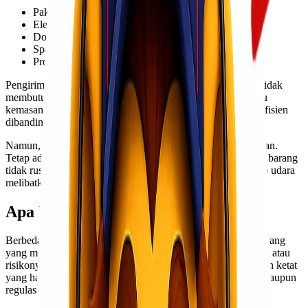
Pakaian dan tekstil
Elektronik non-berbahaya
Dokumen dan barang cetakan
Sparepart umum
Produk retail biasa
Pengiriman general cargo biasanya lebih sederhana karena tidak
membutuhkan persyaratan khusus seperti izin tambahan atau
kemasan khusus. Proses handling-nya pun lebih cepat dan efisien
dibandingkan jenis cargo lainnya.
Namun, bukan berarti general cargo bisa dikirim sembarangan.
Tetap ada standar pengemasan yang harus diperhatikan agar barang
tidak rusak selama proses pengiriman, terutama karena cargo udara
melibatkan perpindahan yang cepat dan tekanan tertentu.
Apa Itu Special Cargo?
Berbeda dengan general cargo, special cargo adalah jenis barang
yang membutuhkan penanganan khusus karena sifat, bentuk, atau
risikonya. Barang dalam kategori ini biasanya memiliki aturan ketat
yang harus dipatuhi, baik dari sisi keamanan, keselamatan, maupun
regulasi penerbangan.