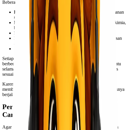
Beberapa contoh special cargo antara lain:
Barang mudah rusak (perishable goods)
seperti makanan
segar, buah, atau seafood
Barang berbahaya (dangerous goods)
seperti bahan kimia,
baterai lithium, atau cairan tertentu
Hewan hidup (live animals)
Barang bernilai tinggi (valuable goods)
seperti perhiasan
atau barang elektronik premium
Barang berukuran besar (oversized cargo)
Setiap
jenis special cargo
memiliki prosedur penanganan yang
berbeda. Misalnya, produk makanan membutuhkan suhu tertentu
selama pengiriman, sementara barang berbahaya harus dikemas
sesuai standar internasional dan disertai dokumen khusus.
Karena kompleksitas ini, pengiriman special cargo biasanya
membutuhkan partner logistik yang berpengalaman agar prosesnya
berjalan lancar tanpa kendala.
Perbedaan General Cargo dan Special
Cargo
Agar lebih mudah dipahami, berikut beberapa perbedaan utama