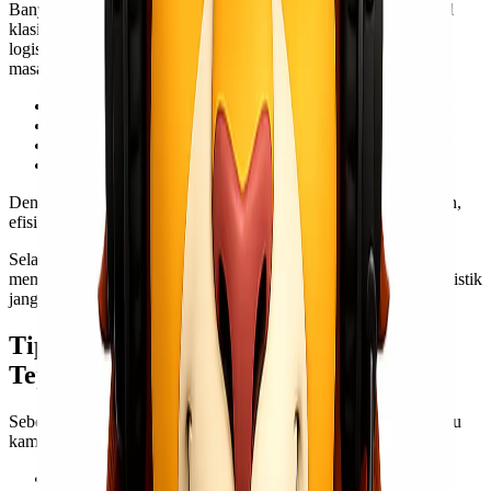
Banyak orang menganggap semua pengiriman itu sama, padahal
klasifikasi cargo sangat berpengaruh pada kelancaran proses
logistik. Salah memilih kategori bisa menyebabkan berbagai
masalah seperti:
Penolakan barang di bandara
Keterlambatan pengiriman
Biaya tambahan yang tidak terduga
Risiko kerusakan atau bahkan kehilangan barang
Dengan klasifikasi yang tepat, proses pengiriman jadi lebih aman,
efisien, dan sesuai dengan regulasi yang berlaku.
Selain itu, untuk bisnis yang rutin melakukan pengiriman,
memahami klasifikasi ini juga membantu dalam perencanaan logistik
jangka panjang, termasuk estimasi biaya dan waktu pengiriman.
Tips Memilih Jenis Cargo Udara yang
Tepat
Sebelum mengirim barang via udara, ada beberapa hal yang perlu
kamu perhatikan:
Kenali jenis barang kamu