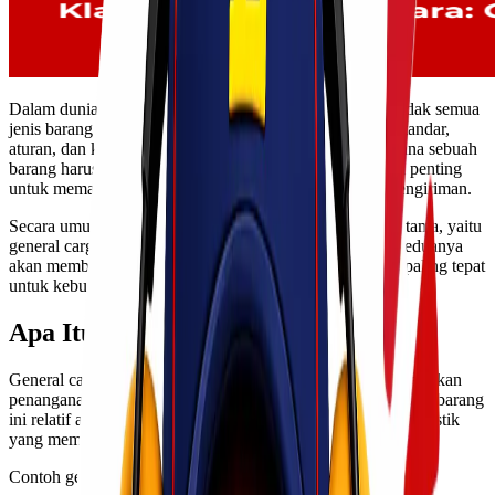
Dalam dunia logistik, khususnya pengiriman via udara, tidak semua
jenis barang diperlakukan dengan cara yang sama. Ada standar,
aturan, dan klasifikasi tertentu yang menentukan bagaimana sebuah
barang harus dikirim, ditangani, hingga disimpan. Hal ini penting
untuk memastikan keamanan, kecepatan, dan efisiensi pengiriman.
Secara umum, cargo udara dibagi menjadi dua kategori utama, yaitu
general cargo dan special cargo. Memahami perbedaan keduanya
akan membantu kamu memilih metode pengiriman yang paling tepat
untuk kebutuhan bisnis maupun personal.
Apa Itu General Cargo?
General cargo adalah jenis barang umum yang tidak memerlukan
penanganan khusus dalam proses pengiriman udara. Artinya, barang
ini relatif aman, tidak berbahaya, dan tidak memiliki karakteristik
yang membutuhkan perlakuan ekstra.
Contoh general cargo meliputi: