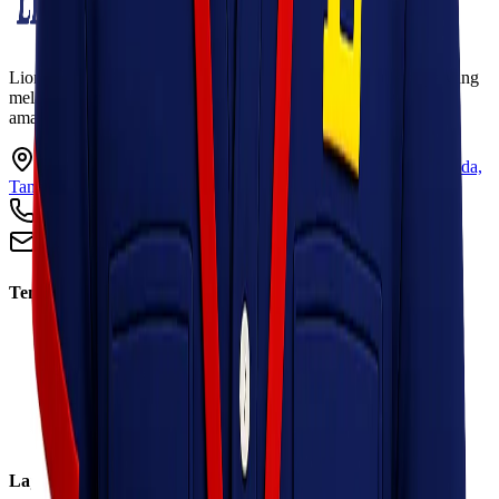
Lionel Express adalah perusahaan jasa pengiriman terpercaya yang
melayani pengiriman barang ke seluruh Indonesia dengan cepat,
aman, dan harga kompetitif.
Ruko Garden Square Blok G No. 11-12 Jurumudi baru, Benda,
Tangerang, Banten 15124
+62 813 8838 8182
info@lionelexpress.com
Tentang Kami
Tentang Kami
Visi & Misi
Sosial Perusahaan
Karir
Cabang
Informasi
Layanan