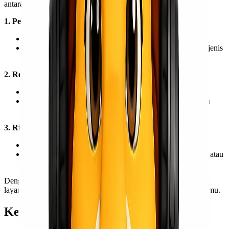
antara keduanya:
1. Penanganan
General cargo: Standar, tanpa perlakuan khusus
Special cargo: Membutuhkan penanganan khusus sesuai jenis
barang
2. Regulasi
General cargo: Relatif lebih sederhana
Special cargo: Diatur ketat oleh regulasi penerbangan dan
keselamatan
3. Risiko
General cargo: Risiko rendah
Special cargo: Risiko lebih tinggi (misalnya mudah rusak atau
berbahaya)
Dengan memahami perbedaan ini, kamu bisa menentukan jenis
layanan cargo udara yang sesuai dengan kebutuhan pengirimanmu.
Kenapa Klasifikasi Cargo Ini Penting?