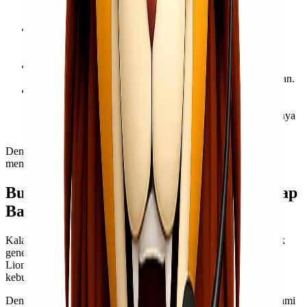
Apakah termasuk barang umum atau membutuhkan
penanganan khusus?
Pastikan kemasan sesuai standar
Packaging yang tepat bisa menghindari kerusakan selama
pengiriman.
Cek regulasi yang berlaku
Terutama untuk barang seperti cairan, baterai, atau makanan.
Gunakan jasa cargo terpercaya
Partner logistik yang berpengalaman akan membantu
memastikan semua proses berjalan sesuai prosedur. Misalnya
Lionel Express yang sudah terpercaya dan andal.
Dengan langkah ini, kamu bisa meminimalisir risiko dan
memastikan barang sampai dengan aman dan tepat waktu.
Butuh Cargo Udara? Lionel Express Siap
Bantu
Kalau kamu masih ragu menentukan apakah barangmu termasuk
general cargo atau special cargo, tidak perlu khawatir. Kami di
Lionel Express siap membantu memberikan solusi terbaik sesuai
kebutuhan pengiriman kamu.
Dengan pengalaman di bidang logistik dan
pengiriman udara
, kami