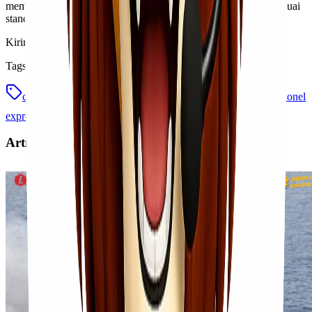
memastikan setiap barang ditangani dengan tepat, aman, dan sesuai
standar yang berlaku.
Kirim barang? Langsung hubungi kami di 0812-8838-8182!
Tags
cargo udara
general cargo
klasifikasi cargo udara
lionel
express
special cargo
Artikel Terkait