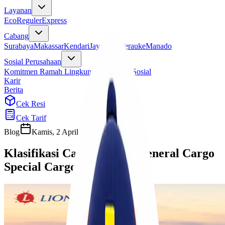
Layanan
Eco
Reguler
Express
Cabang
Surabaya
Makassar
Kendari
Jayapura
Merauke
Manado
Sosial Perusahaan
Komitmen Ramah Lingkungan
Program Sosial
Karir
Berita
Cek Resi
Cek Tarif
Blog
Kamis, 2 April 2026
Cherryn
Klasifikasi Cargo Udara: General Cargo
Special Cargo