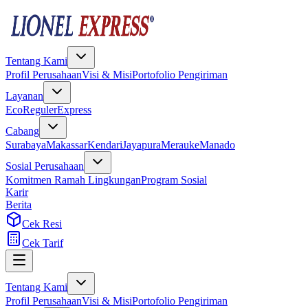
Tentang Kami
Profil Perusahaan
Visi & Misi
Portofolio Pengiriman
Layanan
Eco
Reguler
Express
Cabang
Surabaya
Makassar
Kendari
Jayapura
Merauke
Manado
Sosial Perusahaan
Komitmen Ramah Lingkungan
Program Sosial
Karir
Berita
Cek Resi
Cek Tarif
Tentang Kami
Profil Perusahaan
Visi & Misi
Portofolio Pengiriman