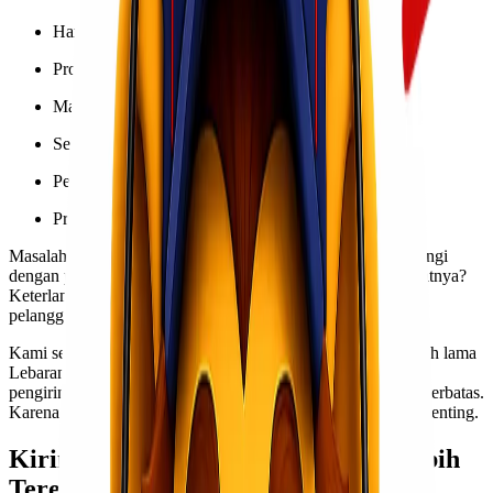
Hampers dan parcel Lebaran
Produk fashion muslim
Makanan & minuman kemasan
Sembako dan kebutuhan pokok
Perlengkapan ibadah
Produk UMKM
Masalahnya, peningkatan volume ini seringkali tidak diimbangi
dengan perencanaan
pengiriman barang
yang matang. Akibatnya?
Keterlambatan, biaya membengkak, hingga komplain dari
pelanggan.
Kami sering bertemu klien yang awalnya berpikir, “Ah, masih lama
Lebaran.” Tapi begitu masuk pertengahan Ramadan, slot
pengiriman penuh, jadwal padat, dan pilihan layanan makin terbatas.
Karena itu, strategi pengiriman sejak awal Ramadan sangat penting.
Kirim Kebutuhan Ramadan 2026 Lebih
Terencana