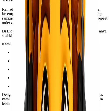
Ramadan 2026 bukan sekadar momentum penjualan, tapi juga
kesempatan membangun kepercayaan pelanggan. Ketika barang
sampai tepat waktu, pelanggan puas. Ketika pelanggan puas, repeat
order akan mengikuti.
Di Lionel Express, kami memahami bahwa Ramadan bukan hanya
soal kirim barang, tapi tentang menjaga reputasi bisnis kamu.
Kami melayani pengiriman:
Door to door
Port to port
Pengiriman reguler dan express
Cargo darat, laut, dan udara
Pengiriman proyek dan distribusi retail
Dengan jaringan operasional di berbagai kota besar di Indonesia,
kami siap membantu distribusi kebutuhan Ramadan kamu secara
lebih terstruktur dan efisien.