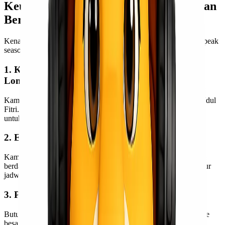
Keuntungan Kirim Kebutuhan Ramadan
Bersama Lionel Express
Kenapa banyak bisnis memilih bekerja sama dengan kami saat peak
season?
1. Kapasitas Pengiriman yang Siap Hadapi
Lonjakan
Kami terbiasa menghadapi periode sibuk seperti Ramadan dan Idul
Fitri. Artinya, sistem operasional dan tim kami sudah disiapkan
untuk menghadapi peningkatan volume.
2. Estimasi Waktu yang Jelas
Kami membantu kamu memperkirakan waktu pengiriman
berdasarkan rute dan jenis layanan, sehingga kamu bisa mengatur
jadwal produksi dan distribusi lebih rapi.
3. Pilihan Moda Transportasi Fleksibel
Butuh cepat? Bisa via udara. Ingin lebih ekonomis untuk volume
besar? Bisa via darat atau laut. Kami bantu sesuaikan dengan