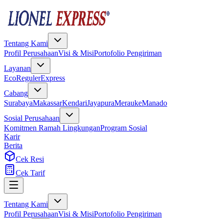
Tentang Kami
Profil Perusahaan
Visi & Misi
Portofolio Pengiriman
Layanan
Eco
Reguler
Express
Cabang
Surabaya
Makassar
Kendari
Jayapura
Merauke
Manado
Sosial Perusahaan
Komitmen Ramah Lingkungan
Program Sosial
Karir
Berita
Cek Resi
Cek Tarif
Tentang Kami
Profil Perusahaan
Visi & Misi
Portofolio Pengiriman