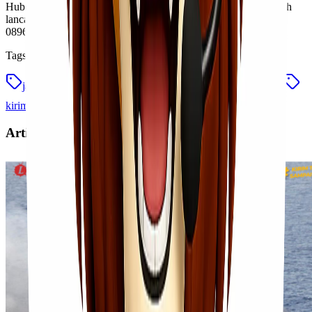
Hubungi kami hari ini dan pastikan Ramadan 2026 berjalan lebih
lancar tanpa drama pengiriman. Konsultasi sekarang di
089607804704!
Tags
jasa kirim barang saat ramadan
jasa pengiriman ramadan
kirim kebutuhan ramadan
lionel express
Artikel Terkait