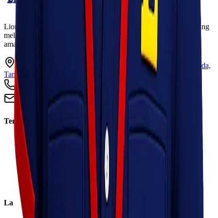
Lionel Express adalah perusahaan jasa pengiriman terpercaya yang
melayani pengiriman barang ke seluruh Indonesia dengan cepat,
aman, dan harga kompetitif.
Ruko Garden Square Blok G No. 11-12 Jurumudi baru, Benda,
Tangerang, Banten 15124
+62 813 8838 8182
info@lionelexpress.com
Tentang Kami
Tentang Kami
Visi & Misi
Sosial Perusahaan
Karir
Cabang
Informasi
Layanan