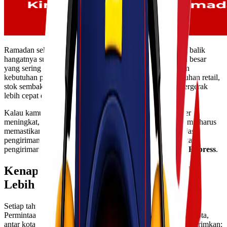
Ramadan selalu menjadi momen yang dinantikan. Tapi di balik
hangatnya suasana sahur dan berbuka, ada satu tantangan besar
yang sering dihadapi banyak bisnis dan individu: lonjakan
kebutuhan pengiriman. Mulai dari parcel hampers, kebutuhan retail,
stok sembako, hingga perlengkapan ibadah, semuanya bergerak
lebih cepat dari biasanya.
Kalau kamu pelaku bisnis, pasti sudah tahu rasanya. Order
meningkat, permintaan mendadak naik, tapi di sisi lain kamu harus
memastikan barang sampai tepat waktu. Di sinilah peran jasa
pengiriman menjadi krusial. Untuk Ramadan 2026, pastikan
pengiriman kebutuhanmu berjalan lancar bersama
Lionel Express
.
Kenapa Pengiriman Ramadan Selalu
Lebih Menantang?
Setiap tahun, Ramadan identik dengan peak season logistik.
Permintaan melonjak drastis, baik untuk pengiriman dalam kota,
antar kota, hingga luar pulau. Banyak bisnis berlomba mengirimkan: