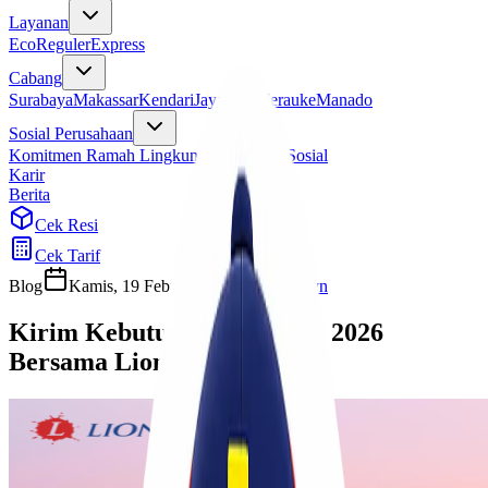
Layanan
Eco
Reguler
Express
Cabang
Surabaya
Makassar
Kendari
Jayapura
Merauke
Manado
Sosial Perusahaan
Komitmen Ramah Lingkungan
Program Sosial
Karir
Berita
Cek Resi
Cek Tarif
Blog
Kamis, 19 Februari 2026
Cherryn
Kirim Kebutuhan Ramadan 2026
Bersama Lionel Express