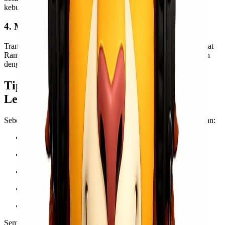
kebutuhan dan budget kamu.
4. Monitoring Pengiriman
Transparansi dalam proses pengiriman sangat penting, apalagi saat
Ramadan. Kami memastikan kamu bisa memantau status kiriman
dengan jelas.
Tips Agar Pengiriman Ramadan 2026
Lebih Lancar
Sebelum Ramadan tiba, ada beberapa hal yang bisa kamu lakukan:
Buat forecast penjualan sejak awal
Siapkan stok lebih awal
Jadwalkan pengiriman bertahap
Hindari pengiriman mendekati H-3 Lebaran
Gunakan partner logistik yang sudah berpengalaman
Semakin cepat kamu merencanakan, semakin kecil risiko