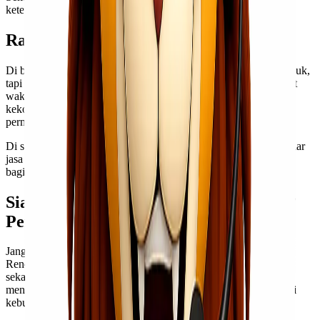
keterlambatan.
Ramadan Adalah Momen Kepercayaan
Di bulan penuh berkah ini, pelanggan tidak hanya membeli produk,
tapi juga membeli pengalaman. Mereka ingin parcel sampai tepat
waktu untuk keluarga. Mereka ingin stok toko aman tanpa
kekosongan. Mereka ingin bisnis tetap berjalan lancar meski
permintaan meningkat.
Di sinilah kami hadir sebagai partner logistik kamu, bukan sekadar
jasa kirim. Kami percaya, pengiriman yang tepat waktu adalah
bagian dari pelayanan terbaik untuk pelangganmu.
Siap Kirim Kebutuhan Ramadan 2026?
Percayakan pada Lionel Express
Jangan tunggu sampai volume membludak dan jadwal penuh.
Rencanakan
pengiriman kebutuhan Ramadan 2026
kamu dari
sekarang bersama Lionel Express. Tim kami siap membantu
menyusun strategi distribusi yang aman, cepat, dan efisien sesuai
kebutuhan bisnismu.