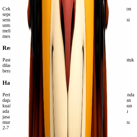
Cek ketepatan waktu barang yang dikirim kecuali saat peak season
seperti Lebaran, Natal atau Tahun Baru. Semakin tepat waktu,
semakin baik. Juga, tanyakan tentang garansi. Apakah ada garansi
untuk barang yang dikirim? Adanya garansi ini juga akan
melindungi Anda, misalnya karena barang rusak saat diterima
meskipun kerusakan tersebut disebabkan oleh ekspedisi.
Resi Dan Pelacakan
Pastikan jika Anda akan mendapatkan tanda terima dan media untuk
dilacak. Pelacakan ini untuk mengontrol di mana barang Anda
berada dan apakah sudah sampai ke penerima atau belum.
Harga
Periksa apakah harga sesuai dengan kualitas dan layanan yang Anda
dapatkan. Hindari jika harga terlalu murah dan tidak sesuai dengan
kualitas karena bisa jadi, pihak ekspedisi kurang kompeten. Namun
ada ekspedisi pengiriman udara murah ke seluruh Indonesia yaitu
jasa Cargo. Kami menyediakan pengiriman udara dengan biaya
murah mulai dari Rp 16.200 – Rp 132.800 dengan estimasi waktu
2-7 hari ke seluruh wilayah Indonesia.