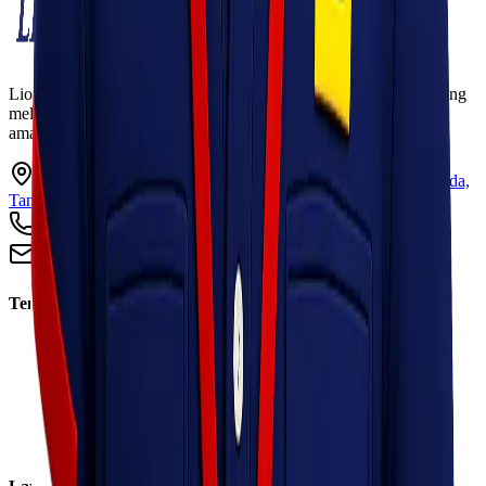
Lionel Express adalah perusahaan jasa pengiriman terpercaya yang
melayani pengiriman barang ke seluruh Indonesia dengan cepat,
aman, dan harga kompetitif.
Ruko Garden Square Blok G No. 11-12 Jurumudi baru, Benda,
Tangerang, Banten 15124
+62 813 8838 8182
info@lionelexpress.com
Tentang Kami
Tentang Kami
Visi & Misi
Sosial Perusahaan
Karir
Cabang
Informasi