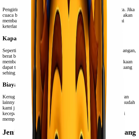
Pengiriman dengan pesawat, tentu saja, tergantung pada cuaca. Jika
cuaca buruk maka pesawat tidak akan bisa terbang karena itu akan
membahayakan dirinya. Hal ini nantinya dapat mempengaruhi
keterlambatan pengiriman.
Kapasitas Terbatas
Seperti diketahui bahwa pesawat dioperasikan dengan penerbangan,
berat badan sangat mempengaruhi kinerjanya. Jika pesawat
membawa kargo berat yang melebihi berat maksimum, kecelakaan
dapat terjadi. Selain itu, pesawat juga tidak memiliki banyak ruang
sehingga tidak bisa membawa benda besar.
Biaya Mahal
Kerugian berikutnya adalah lebih mahal daripada jalur pelayaran
lainnya. Hal ini tentu bukan tanpa alasan, karena seperti yang sudah
kami jelaskan sebelumnya, penggunaan jalur udara menjamin
kecepatan sehingga banyak lokasi yang bisa dijangkau. Hal ini
mempengaruhi harga tarif.
Jenis Pesawat Untuk Mengangkut Barang