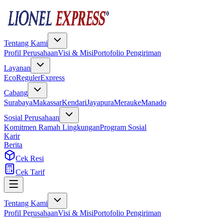
Tentang Kami
Profil Perusahaan
Visi & Misi
Portofolio Pengiriman
Layanan
Eco
Reguler
Express
Cabang
Surabaya
Makassar
Kendari
Jayapura
Merauke
Manado
Sosial Perusahaan
Komitmen Ramah Lingkungan
Program Sosial
Karir
Berita
Cek Resi
Cek Tarif
Tentang Kami
Profil Perusahaan
Visi & Misi
Portofolio Pengiriman