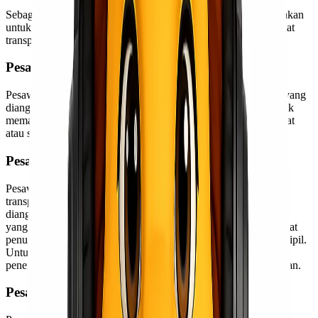
Sebagai media Cargo udara, tidak semua pesawat dapat digunakan
untuk mengangkut barang. Jenis pesawat berikut merupakan alat
transportasi yang biasa digunakan untuk mengangkut barang.
Pesawat Angkut
Pesawat angkut adalah pesawat khusus untuk barang. Barang yang
diangkut ditempatkan di dek utama atau di perut pesawat. Untuk
memasukkan dan mengeluarkan barang, melalui hidung pesawat
atau sisi pesawat.
Pesawat Penumpang Sipil
Pesawat penumpang ini juga dapat digunakan sebagai alat
transportasi sebagai pengiriman barang. Bedanya, barang yang
diangkut disimpan atau diletakkan di kompartemen penumpang
yang tersisa atau di perut pesawat yang tidak digunakan. Pesawat
penumpang umumnya digunakan oleh maskapai penerbangan sipil.
Untuk pengangkutan barang, disesuaikan dengan jadwal
penerbangan. Selain itu, item yang bisa masuk adalah item ringan.
Pesawat Kombi