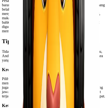
Pesawat Kombi digunakan untuk mengangkut barang. Barang-
barang yang diangkut ditempatkan di dek utama di area penumpang
belakang. Untuk transportasi, barang dimuat dan diturunkan
menyamping dari perut pesawat. Semakin besar ukuran pesawat,
maka dapat digunakan untuk mengangkut lebih banyak barang.
bahkan jika ada kursi penumpang kosong maka bagian itu dapat
digunakan untuk Cargo. Namun, transportasi tetap harus
mempertimbangkan fasilitas dari bandara.
Tips Memilih Pengiriman Udara
Tidak semua ekspedisi cocok untuk pengiriman udara. Karena itu,
Anda harus selektif. Ada beberapa trik untuk memilih Cargo udara
yang andal sebagai berikut untuk mengirimkan barang Anda.
Kredibilitas
Pilih ekspedisi yang memiliki kredibilitas tinggi. Anda dapat
memeriksa ulasan dan keluhan ke ekspedisi. Selain itu, cari tahu
juga tentang tanggung jawab ekspedisi apakah cukup bertanggung
jawab atau tidak. Pilih juga yang sudah berpengalaman, agar saat
terjadi masalah bisa mendapatkan penanganan yang tepat dan cepat.
Ketepatan Waktu