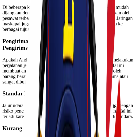
Di beberapa kota ini sendiri ada banyak daerah yang tidak mudah
dijangkau dengan alat transportasi. Namun, itu bisa dilakukan oleh
pesawat terbang apakah ada tanah untuk berdiri atau tidak. Jaringan
maskapai juga sangat luas sehingga paket yang dikirim bisa ke
berbagai tujuan.
Pengiriman Cargo Angkutan Udara Durasi
Pengiriman Cepat
Apakah Anda sudah tau bahwa pesawat terbang mampu melakukan
perjalanan jarak jauh hanya dalam waktu yang singkat. Hal ini
membuat angkutan udara lebih nyaman untuk digunakan oleh
barang-barang yang tidak memiliki waktu tunggu yang lama atau
sangat dibutuhkan.
Standar Keamanan Tinggi
Jalur udara memiliki tingkat perlindungan kargo yang tinggi dengan
risiko pencurian atau pencurian hingga cedera yang rendah. Hal ini
terjadi karena adanya pengawasan keamanan yang ketat di bandara.
Kurang Pengepakan