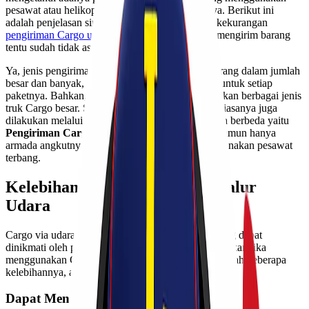
pesawat atau helikopter sebagai armada utamanya. Berikut ini
adalah penjelasan singkat tentang kelebihan dan kekurangan
pengiriman Cargo udara
. Bagi anda yang sering mengirim barang
tentu sudah tidak asing lagi dengan istilah Cargo.
Ya, jenis pengiriman ini khusus untuk memuat barang dalam jumlah
besar dan banyak, bahkan lebih dari 10 kilogram untuk setiap
paketnya. Bahkan, pengirimannya bisa menggunakan berbagai jenis
truk Cargo besar. Selain darat, pengiriman cargo biasanya juga
dilakukan melalui udara. Fungsinya juga tidak jauh berbeda yaitu
Pengiriman Cargo Udara
dalam jumlah besar, namun hanya
armada angkutnya saja yang berbeda yaitu menggunakan pesawat
terbang.
Kelebihan Pengiriman Cargo Jalur
Udara
Cargo via udara memiliki beberapa keunggulan yang dapat
dinikmati oleh pengguna dan mungkin tidak didapatkan jika
menggunakan Cargo via sarana lain. Berikut ini adalah beberapa
kelebihannya, antara lain:
Dapat Menjangkau Berbagai Daerah