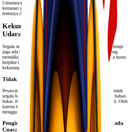
Umumnya, pengiriman barang melalui udara membutuhkan
kemasan yang lebih sedikit daripada pengiriman laut. Hal ini
tentunya dapat menghemat waktu dan biaya yang Anda miliki.
Kekurangan Pengiriman Cargo Jalur
Udara
Segala sesuatu di dunia ini tidak hanya memiliki kelebihan, tetapi
juga ada kekurangannya. Tak terkecuali angkutan udara, yang
memiliki beberapa kekurangan sehingga membuat pengguna harus
berpikir dua kali sebelum menggunakannya. Memang, apa
kekurangannya?
Tidak Cocok Untuk Barang Tertentu
Pesawat tidak memiliki banyak ruang, sehingga tidak ideal untuk
segala hal mulai dari bahan peledak hingga gas, baterai, dan bahan
bakar. Jika dilarang, hal-hal yang tidak diinginkan bisa terjadi. Oleh
karena itu, jika ingin mengirim barang, disarankan hanya
menggunakan angkutan laut atau darat.
Pengiriman Cargo Jalur Udara Bergantung Pada
Cuaca