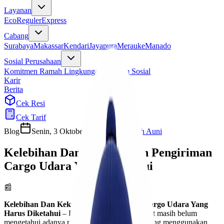
Layanan
Eco
Reguler
Express
Cabang
Surabaya
Makassar
Kendari
Jayapura
Merauke
Manado
Sosial Perusahaan
Komitmen Ramah Lingkungan
Program Sosial
Karir
Berita
Cek Resi
Cek Tarif
Blog
Senin, 3 Oktober 2022
Habibah Auni
Kelebihan Dan Kekurangan Pengiriman
Cargo Udara Yang Diketahui
📰
Kelebihan Dan Kekurangan Pengiriman Cargo Udara Yang
Harus Diketahui
– Pada umumnya masyarakat masih belum
mengetahui adanya pengiriman Cargo udara yang menggunakan