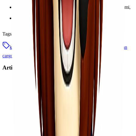
sertifikasi dan izin dari instansi terkait.
Seluruh atau sebagian tubuh manusia, kecuali ada izin resmi,
misalnya karena meninggal dunia di luar negeri.
Barang-barang yang melanggar peraturan perundang-
undangan.
Tags
kekurangan pengiriman cargo udara
kelebihan pengiriman
cargo udara
pengiriman cargo udara
Artikel Terkait