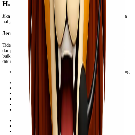
Hal-Hal Yang Perlu Diperhatikan
Jika Anda ingin mengirimkan barang melalui udara, ada beberapa
hal yang perlu diperhatikan. Beberapa dari mereka adalah:
Jenis Barang
Tidak semua barang dapat dikirim melalui udara. Karena itu,
daripada Anda sudah mengemasnya dan pergi ke ekspedisi, ada
baiknya Anda mengetahui barang apa saja yang dilarang untuk
dikirim melalui udara. Barang-barang ini adalah:
Barang-barang yang mudah terbakar seperti gas, cairan yang
mudah terbakar dan padatan yang mudah terbakar.
Barang-barang eksplosif.
Senjata tajam dan senjata api.
Barang magnetik seperti dinamo dan speaker.
Narkoba dan obat-obatan terlarang.
Barang mudah rusak dan mencemari lingkungan.
Hewan hidup kecuali melalui ekspedisi resmi untuk
pengiriman hewan.
Barang-barang yang melanggar norma moral.
Barang biologis yang menularkan penyakit dan binasa.
Barang berharga, seperti permata kecuali Anda memiliki