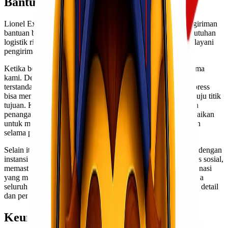
Bantuan Bencana Jakarta Padang
Lionel Express telah berpengalaman dalam menangani pengiriman
bantuan bencana ke berbagai daerah di Indonesia. Dari kebutuhan
logistik ringan hingga bantuan berskala besar, kami siap melayani
pengiriman dari Jakarta menuju Padang secara cepat.
Ketika bencana terjadi, ketepatan waktu adalah prioritas utama
kami. Dengan jaringan distribusi yang luas, armada yang
terstandarisasi, serta tim profesional yang ramah, Lionel Express
bisa memastikan bantuanmu bergerak secepat mungkin menuju titik
tujuan. Kami memahami kondisi darurat yang membutuhkan
penanganan ekstra, sehingga proses operasional kami disesuaikan
untuk mempercepat transit time dan meminimalkan hambatan
selama perjalanan.
Selain itu, tim kami juga memiliki pengalaman bekerja sama dengan
instansi pemerintah, lembaga kemanusiaan, hingga komunitas sosial,
memastikan proses distribusi bantuan berjalan dengan koordinasi
yang maksimal. Kamu tidak perlu khawatir soal teknis, karena
seluruh proses pengiriman bantuan bisa kami tangani dengan detail
dan penuh tanggung jawab.
Keuntungan Pakai Lionel Express