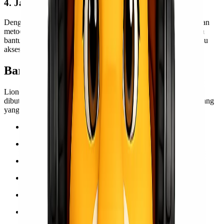
4. Jaringan Luas dan Fleksibel
Dengan konektivitas yang luas, kami bisa menyesuaikan rute dan
metode pengiriman sesuai kondisi lapangan. Ini memungkinkan
bantuan tetap sampai meskipun terjadi kendala seperti cuaca atau
akses terbatas.
Barang Apa Saja yang Bisa Dikirim?
Lionel Express menerima berbagai jenis barang bantuan yang
dibutuhkan masyarakat terdampak bencana. Beberapa jenis barang
yang umum dikirim antara lain:
Sembako & makanan siap saji
Selimut, tenda, dan perlengkapan evakuasi
Obat-obatan dan perlengkapan medis
Air mineral dan kebutuhan sanitasi
Pakaian layak pakai
Perlengkapan bayi dan ibu