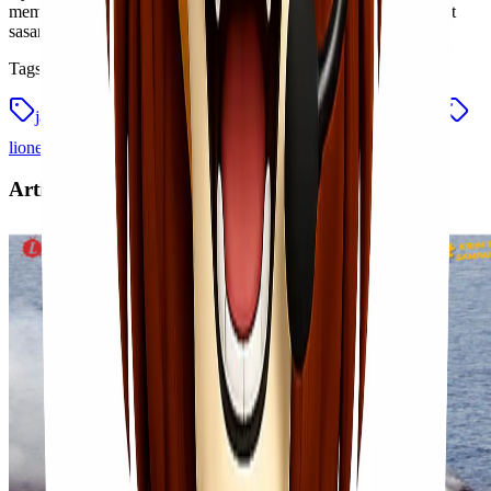
memastikan setiap kirimanmu tiba dengan aman, cepat, dan tepat
sasaran.
Tags
jasa pengiriman bantuan
jasa pengiriman jakarta padang
lionel express
pengiriman bantuan bencana
Artikel Terkait