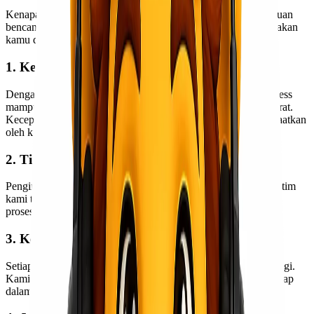
Kenapa harus memilih Lionel Express untuk pengiriman bantuan
bencana Jakarta Padang? Berikut beberapa keunggulan yang akan
kamu dapatkan:
1. Kecepatan Pengiriman Terjamin
Dengan akses ke jalur pengiriman udara tercepat, Lionel Express
mampu mempercepat waktu tempuh pengiriman bantuan darurat.
Kecepatan ini sangat penting agar bantuan bisa segera dimanfaatkan
oleh korban bencana.
2. Tim Operasional Siaga dan Berpengalaman
Pengiriman bantuan memiliki tantangan tersendiri. Karena itu, tim
kami telah dilatih untuk menangani situasi darurat, memastikan
proses berjalan aman, rapi, dan efisien.
3. Keamanan dan Penanganan Profesional
Setiap barang bantuan ditangani dengan standar keamanan tinggi.
Kami memastikan barang tidak rusak selama perjalanan dan tetap
dalam kondisi terbaik saat tiba di Padang.