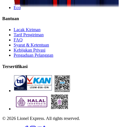
Regular
Eco
Bantuan
Lacak Kiriman
Tarif Pengiriman
FAQ
Syarat & Ketentuan
Kebijakan Privasi
Pengaduan Pelanggan
Tersertifikasi
©
2026
Lionel Express. All rights reserved.