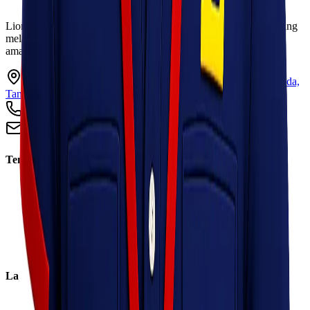
Lionel Express adalah perusahaan jasa pengiriman terpercaya yang
melayani pengiriman barang ke seluruh Indonesia dengan cepat,
aman, dan harga kompetitif.
Ruko Garden Square Blok G No. 11-12 Jurumudi baru, Benda,
Tangerang, Banten 15124
+62 813 8838 8182
info@lionelexpress.com
Tentang Kami
Tentang Kami
Visi & Misi
Sosial Perusahaan
Karir
Cabang
Informasi
Layanan
Express