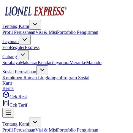
Tentang Kami
Profil Perusahaan
Visi & Misi
Portofolio Pengiriman
Layanan
Eco
Reguler
Express
Cabang
Surabaya
Makassar
Kendari
Jayapura
Merauke
Manado
Sosial Perusahaan
Komitmen Ramah Lingkungan
Program Sosial
Karir
Berita
Cek Resi
Cek Tarif
Tentang Kami
Profil Perusahaan
Visi & Misi
Portofolio Pengiriman