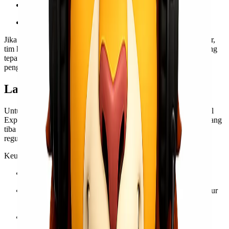
Peralatan kebersihan
Logistik darurat lainnya sesuai permintaan
Jika kamu memiliki jenis barang tertentu atau dalam jumlah besar,
tim kami juga bisa membantu memberikan solusi pengiriman yang
tepat, mulai dari konsolidasi, handling khusus, hingga opsi
pengiriman via udara untuk prioritas darurat.
Layanan Express di Lionel Express
Untuk mempercepat distribusi bantuan Jakarta ke Padang, Lionel
Express menyediakan layanan express yang memungkinkan barang
tiba dalam waktu yang jauh lebih cepat dibanding pengiriman
reguler.
Keunggulan layanan express kami meliputi:
Proses handling lebih cepat
di setiap titik operasional.
Estimasi waktu sampai lebih singkat
, memanfaatkan jalur
udara tercepat.
Layanan door to door
, sehingga bantuan bisa langsung
diterima oleh pihak terkait di Padang.