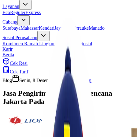
Layanan
Eco
Reguler
Express
Cabang
Surabaya
Makassar
Kendari
Jayapura
Merauke
Manado
Sosial Perusahaan
Komitmen Ramah Lingkungan
Program Sosial
Karir
Berita
Cek Resi
Cek Tarif
Blog
Senin, 8 Desember 2025
Cherryn
Jasa Pengiriman Bantuan Bencana
Jakarta Padang Tercepat