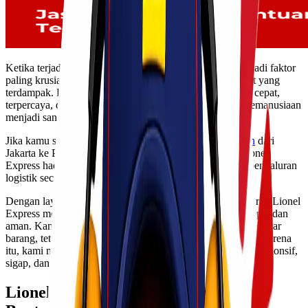
Ketika terjadi bencana, kecepatan distribusi bantuan menjadi faktor
paling krusial. Setiap menit begitu berarti bagi masyarakat yang
terdampak. Karena itu, keberadaan jasa pengiriman yang cepat,
terpercaya, dan mampu menangani kebutuhan bantuan kemanusiaan
menjadi sangat penting.
Jika kamu sedang mencari solusi
jasa pengiriman bantuan
dari
Jakarta ke Padang yang aman, cepat, dan profesional, Lionel
Express hadir sebagai pilihan terbaik untuk mendukung penyaluran
logistik secara tepat waktu.
Dengan layanan yang telah teruji di berbagai kondisi darurat, Lionel
Express memastikan setiap barang bantuan tiba dengan cepat dan
aman. Kami memahami bahwa bantuan bencana bukan sekadar
barang, tetapi harapan bagi mereka yang sedang berjuang. Karena
itu, kami menghadirkan layanan pengiriman khusus yang responsif,
sigap, dan memprioritaskan kecepatan.
Lionel Express Melayani Pengiriman