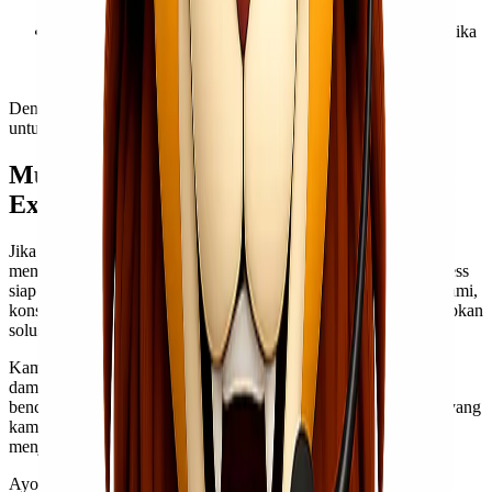
Fleksibilitas pengiriman
, termasuk opsi charter pesawat jika
dibutuhkan untuk volume besar atau kondisi sangat
mendesak.
Dengan layanan express ini, kamu tidak perlu menunggu lama
untuk memastikan bantuan tiba di lokasi bencana.
Mulai Kirim Barang Bersama Lionel
Express
Jika kamu, komunitasmu, atau instansi yang kamu wakili ingin
mengirim bantuan bencana dari Jakarta ke Padang, Lionel Express
siap mendukung sepenuhnya. Kamu cukup menghubungi tim kami,
konsultasikan kebutuhan pengirimanmu, dan kami akan menyiapkan
solusi terbaik sesuai kondisi di lapangan.
Kami percaya bahwa bantuan tepat waktu dapat memberikan
dampak besar bagi masyarakat yang sedang berjuang pulih dari
bencana. Dengan pengalaman, kecepatan, dan profesionalisme yang
kami miliki, Lionel Express akan menjadi partner terbaik untuk
menjangkau lebih banyak penerima manfaat.
Ayo mulai kirim bantuan sekarang dan biarkan kami membantu