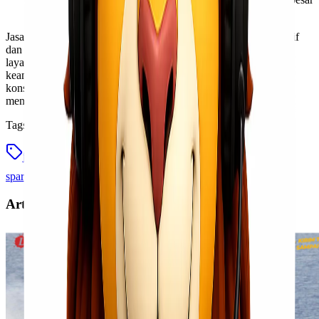
maupun kecil.
Jasa pengiriman spareparts menggunakan jasa kami sangat efektif
dan efisien, terutama dalam budget. Jasa kami dikenal dengan
layanan keamanan. Kami memberikan pula pelayanan dengan
keamanan terjamin. Tidak hanya itu, Anda bisa melakukan
konsultasi gratis dan informasi terkini seputar jasa pengiriman
menggunakan
Lionel Express
.
Tags
jasa kirim sparepart
jasa pengiriman sparepart
kirim
sparepart
pengiriman sparepart
Artikel Terkait