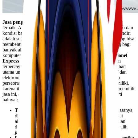
Jasa pengiriman spareparts
menggunakan armada dan jalur
terbaik. Anda bisa mengirim barang dengan jaminan keamanan dan
kondisi barang tetap baik hingga sampai tujuan.
Spareparts sendiri
adalah suatu barang yang terdiri lebih dari satu komponen yang bisa
membentuk suatu alat. Sparepart bisa menjadi bagian penting bagi
banyak alat. Contohnya adalah spareparts mobil, motor, hp,
komputer dan berbagai alat elektronik maupun alat berat.
Lionel
Express
merupakan layanan jasa pengiriman yang aman dan
terpercaya. Apalagi, masalah spareparts kini menjadi kebutuhan
utama untuk berbagai usaha dan industri, termasuk otomotif dan
elektronik.
Pengiriman sparepart ini bisa pula dilakukan oleh
perseorangan yang membutuhkan penggantian alat yang dimiliki.
karena itulah, keberadaan jasa ini sangatlah penting. Dalam memilih
jasa ini, ada beberapa hal yang perlu dipertimbangkan, seperti
halnya :
Tarif dan volume spareparts
=> perhitungan tarif biasanya
dilakukan dengan menghitung volume barang dan berat
aktual. Setelah itu, perhitungan ongkos kirim disesuaikan
dengan jarak tempuh ke tempat tujuan. Anda bisa memilih
jasa
Lionel Express
yang memiliki harga standar.
Resiko pengiriman spareparts
=> untuk mengurangi resiko,