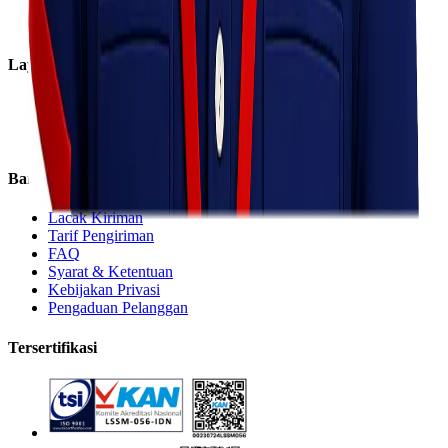
Cabang
Informasi
Layanan
Express
Regular
Eco
Bantuan
Lacak Kiriman
Tarif Pengiriman
FAQ
Syarat & Ketentuan
Kebijakan Privasi
Pengaduan Pelanggan
Tersertifikasi