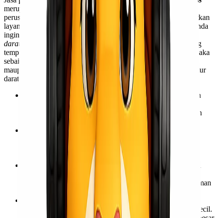
merupakan solusi cerdas untuk memnuhi kebutuhan bengkel,
perusahaan maupun perlengkapan mesin. Anda bisa memanfaatkan
layanan aman dan terpercaya untuk pengiriman produk yang Anda
inginkan.
Jasa pengiriman untuk spareparts melalui
jalur
darat
sangat direkomendasikan. Tentunya, pilihan ini tergantung
tempat yang ingin Anda tuju. Apabila pengiriman antar pulau maka
sebaiknya memilih jalur darat dengan menggunakan moda truk
maupun mobil. Berikut beberapa poin penting menggunakan jalur
darat.
Harga Ekonomis
=> Harga terjangkau untuk pengiriman
paket spareparts menggunakan
Lionel Express
sangat
menguntungkan. Hal ini dikarenakan tarif yang dikenakan
relatif terjangkau.
Pilihan Rute
=> Terdapat banyak pilihan rute ketika
melakukan pengiriman paket ke tempat Anda. Hal ini
dilakukan agar paket yang ditunggu cepat sampai dengan
kondisi baik.
Variasi Armada
=> Pilihan armada sangat penting sesuai
dengan kondisi topografi daerah Anda. Apabila, memiliki
kondisi rata dan relatif dekat maka memilih mobil pengiriman
sangat direkomendasikan.
Variasi Produk Yang Dikirim
=> Anda bisa melakukan
pengiriman dengan beragam ukuran baik besar maupun kecil.
Hal ini memudahkan Anda untuk mengirim dalam partai besar