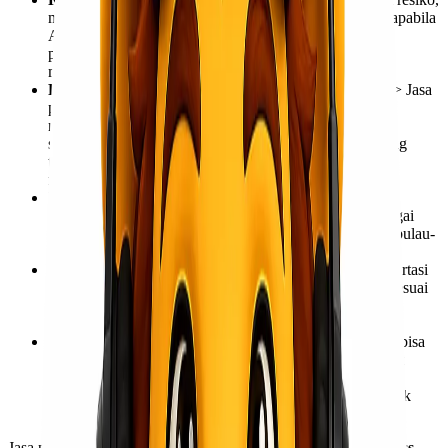
maka dibutuhkan adanya asuransi. Asuransi diberikan apabila
Anda berkenan untuk melindungi paket spareparts saat
perjalanan pengiriman. Kegunaan asuransi ini untuk
mengurangi resiko kerusakan maupun kehilangan.
Fasilitas dan layanan jasa pengiriman spareparts
=> Jasa
pengiriman memberikan sejumlah fasilitas yang sangat
memadai. Layanan ini termasuk keramahan customer
service,
sopir
berpengalaman dan lain-lain. Fasilitas yang
tidak kalah penting adalah adanya sistem tracking yang
mudah diakses.
Pengiriman ke berbagai pelosok daerah
=> jasa
profesional akan mampu mengirimkan barang ke berbagai
daerah. Bahkan jasa ini bisa mengirimkan sparepart ke pulau-
pulau dan kecamatan terpencil di Indonesia.
Beragam moda Transportasi
=> Pilihan moda transportasi
memudahkan Anda melakukan pengiriman spareparts sesuai
tempat tujuan. Apabila, Anda memilih jalur laut bisa
menggunakan kapal Pelni.
Beragam Jalur Ekspedisi
=> Beragam jalur ekspedisi bisa
Anda pilih dalam mengirimkan barang sampai ke tempat
tujuan. Jalur ekspedisi meliputi, jalur darat, laut maupun
udara. Anda bisa menggunakan truk maupun mobil untuk
jalur darat atau memilih pesawat untuk jalur udara.
Jasa pengiriman untuk spareparts menggunakan
Lionel Express