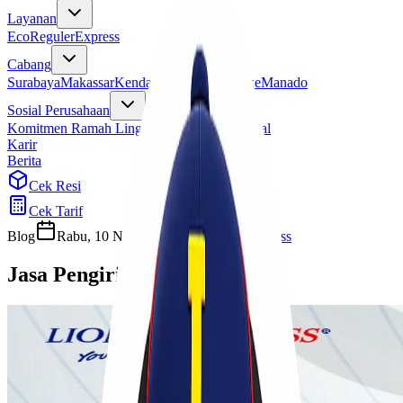
Layanan
Eco
Reguler
Express
Cabang
Surabaya
Makassar
Kendari
Jayapura
Merauke
Manado
Sosial Perusahaan
Komitmen Ramah Lingkungan
Program Sosial
Karir
Berita
Cek Resi
Cek Tarif
Blog
Rabu, 10 November 2021
seoexpress
Jasa Pengiriman Spareparts