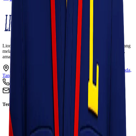
Lionel Express adalah perusahaan jasa pengiriman terpercaya yang
melayani pengiriman barang ke seluruh Indonesia dengan cepat,
aman, dan harga kompetitif.
Ruko Garden Square Blok G No. 11-12 Jurumudi baru, Benda,
Tangerang, Banten 15124
+62 813 8838 8182
info@lionelexpress.com
Tentang Kami
Tentang Kami
Visi & Misi
Sosial Perusahaan
Karir