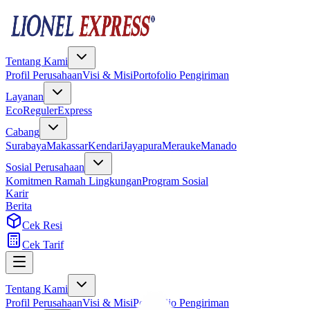
Tentang Kami
Profil Perusahaan
Visi & Misi
Portofolio Pengiriman
Layanan
Eco
Reguler
Express
Cabang
Surabaya
Makassar
Kendari
Jayapura
Merauke
Manado
Sosial Perusahaan
Komitmen Ramah Lingkungan
Program Sosial
Karir
Berita
Cek Resi
Cek Tarif
Tentang Kami
Profil Perusahaan
Visi & Misi
Portofolio Pengiriman