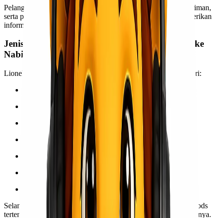
Pelanggan dapat bertanya kapan saja terkait tarif, status pengiriman,
serta pengecekan barang karena tim support selalu siap memberikan
informasi lengkap.
Jenis Barang yang Bisa Dikirim dari Jayapura ke
Nabire
Lionel Express dapat mengirim berbagai jenis barang mulai dari:
Barang kebutuhan sehari-hari
Elektronik dan sparepart
Alat proyek dan material pembangunan
Heavy cargo (barang besar & berat)
Paket retail dan produk UMKM
Barang komoditi khas daerah
Peralatan kantor atau instansi
Selama barang tidak termasuk kategori terlarang (dangerous goods
tertentu tanpa izin), Lionel Express dapat mengurus pengirimannya.