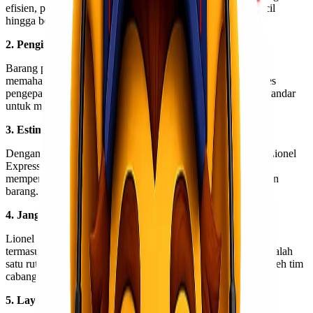
efisien, pelanggan dapat mengirim barang dalam jumlah kecil
hingga besar tanpa khawatir biaya membengkak.
2. Pengiriman Aman dan Diawasi Profesional
Barang pelanggan di-handle oleh tim berpengalaman yang
memahami karakteristik pengiriman di wilayah Papua. Proses
pengepakan, penyortiran, hingga loading dilakukan sesuai standar
untuk memastikan barang tiba dalam keadaan baik.
3. Estimasi Pengiriman yang Jelas dan Tepat
Dengan jalur darat, laut, dan udara yang sudah terintegrasi, Lionel
Express memberikan estimasi sampai yang akurat. Hal ini
mempermudah pelanggan dalam mengatur jadwal penerimaan
barang.
4. Jangkauan Luas di Papua
Lionel Express melayani berbagai kota dan distrik di Papua,
termasuk pengiriman dari Jayapura ke Nabire yang menjadi salah
satu rute favorit. Penanganan distribusi dilakukan langsung oleh tim
cabang sehingga lebih cepat dan efisien.
5. Layanan Customer Service Cepat & Responsif