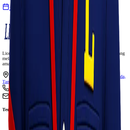
27 Jul 2026
Lionel Express adalah perusahaan jasa pengiriman terpercaya yang
melayani pengiriman barang ke seluruh Indonesia dengan cepat,
aman, dan harga kompetitif.
Ruko Garden Square Blok G No. 11-12 Jurumudi baru, Benda,
Tangerang, Banten 15124
+62 813 8838 8182
info@lionelexpress.com
Tentang Kami
Tentang Kami
Visi & Misi