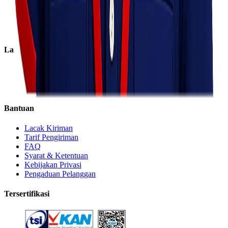
Sosial Perusahaan
Karir
Cabang
Informasi
Layanan
Express
Regular
Eco
Bantuan
Lacak Kiriman
Tarif Pengiriman
FAQ
Syarat & Ketentuan
Kebijakan Privasi
Pengaduan Pelanggan
Tersertifikasi