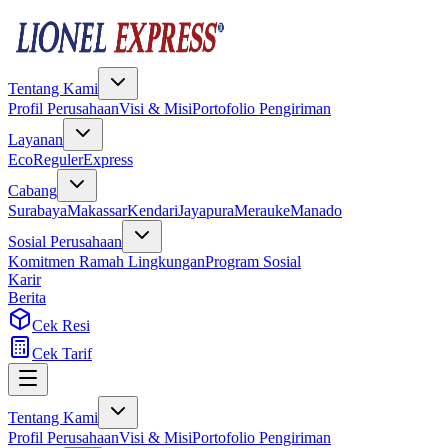
Tentang Kami
Profil Perusahaan
Visi & Misi
Portofolio Pengiriman
Layanan
Eco
Reguler
Express
Cabang
Surabaya
Makassar
Kendari
Jayapura
Merauke
Manado
Sosial Perusahaan
Komitmen Ramah Lingkungan
Program Sosial
Karir
Berita
Cek Resi
Cek Tarif
Tentang Kami
Profil Perusahaan
Visi & Misi
Portofolio Pengiriman