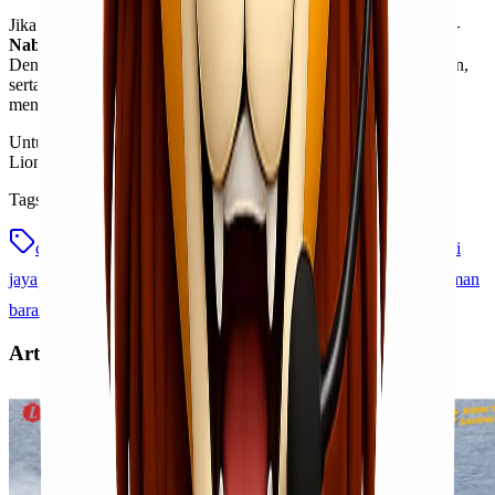
Jika Anda membutuhkan
jasa ekspedisi cargo rute Jayapura –
Nabire termurah
,
Lionel Express
adalah pilihan paling tepat.
Dengan pelayanan profesional, tarif terjangkau, pengiriman aman,
serta jaringan distribusi yang kuat di Papua, Lionel Express siap
mendukung kelancaran kebutuhan logistik Anda.
Untuk tarif dan informasi terbaru, cukup hubungi tim pelayanan
Lionel Express — cepat, hemat, dan aman!
Tags
cargo antar kota papua
cargo jayapura nabire
ekspedisi
jayapura nabire
ekspedisi termurah indonesia
jasa pengiriman
barang murah papua
Lionel Cargo
lionel express
Artikel Terkait