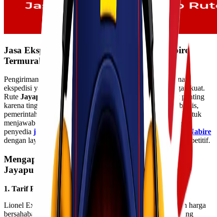
Jasa Ekspedisi Cargo Rute Jayapura – Nabire
Termurah
Pengiriman barang ke wilayah Papua membutuhkan layanan
ekspedisi yang berpengalaman, aman, dan memiliki jaringan kuat.
Rute
Jayapura – Nabire
menjadi salah satu jalur logistik penting
karena tingginya kebutuhan distribusi barang, baik untuk bisnis,
pemerintahan, proyek daerah, maupun kebutuhan pribadi. Untuk
menjawab kebutuhan tersebut,
Lionel Express
hadir sebagai
penyedia
jasa ekspedisi cargo termurah rute Jayapura – Nabire
dengan layanan profesional, aman, dan tarif yang sangat kompetitif.
Mengapa Memilih Lionel Express untuk Rute
Jayapura – Nabire?
1. Tarif Pengiriman Termurah di Kelasnya
Lionel Express dikenal sebagai ekspedisi yang menawarkan harga
bersahabat untuk rute antar kota di Papua. Dengan biaya yang