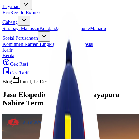
Layanan
Eco
Reguler
Express
Cabang
Surabaya
Makassar
Kendari
Jayapura
Merauke
Manado
Sosial Perusahaan
Komitmen Ramah Lingkungan
Program Sosial
Karir
Berita
Cek Resi
Cek Tarif
Blog
Jumat, 12 Desember 2025
Sherly
Jasa Ekspedisi Cargo Rute Jayapura
Nabire Termurah