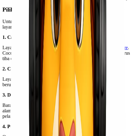
Pilihan Layanan Pengiriman Jayapura – Nabire
Untuk memenuhi kebutuhan pelanggan, tersedia beberapa jenis
layanan:
1. Cargo Udara (Air Cargo)
Layanan tercepat untuk
mengirim barang dari Jayapura ke Nabire
.
Cocok untuk kebutuhan mendesak atau barang penting yang harus
tiba dalam waktu singkat.
2. Cargo Laut & Darat
Layanan ekonomis dengan tarif lebih murah, ideal untuk barang
berukuran besar, alat proyek, atau heavy cargo.
3. Door to Door
Barang dijemput dari alamat pengirim dan diantar langsung ke
alamat tujuan. Layanan praktis ini menjadi favorit banyak
pelanggan.
4. Port to Port / Door to Port