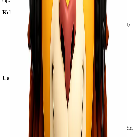
Opsi fleksibel sesuai kebutuhan dan budget pelanggan.
Kelebihan Menggunakan Lionel Express
Packing tambahan tersedia (kayu, karung, bubble wrap, dll)
Tim bongkar-muat profesional
Tracking pengiriman mudah & informatif
Tidak ada minimal berat untuk kiriman tertentu
Cocok untuk kebutuhan personal maupun perusahaan
Cara Mengirim Barang dari Jayapura ke Nabire
Hubungi Customer Service
untuk cek tarif dan jadwal
pengiriman.
Siapkan barang
dan tentukan layanan yang diinginkan.
Barang bisa
dijemput
atau
diantar
ke drop point Lionel
Express.
Barang diproses dan dikirim ke Nabire sesuai jalur
pengiriman.
Penerima menerima barang
sesuai estimasi dengan kondisi
aman.