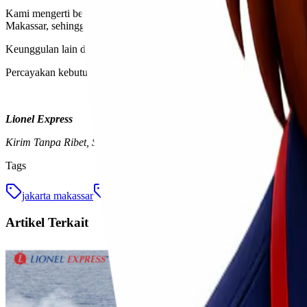
Kami mengerti betapa pentingnya setiap barang yang Anda kirimkan. O
Makassar, sehingga memudahkan dalam penjemputan dan pengantara
Keunggulan lain dari Lionel Express adalah transparansi biaya dan p
Percayakan kebutuhan ekspedisi Anda pada Lionel Express, jasa ekspe
Lionel Express
Kirim Tanpa Ribet, Sampai Lebih Cepat!
Tags
jakarta makassar
jasa ekspedisi
Artikel Terkait