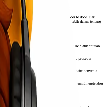
rbaiknya adalah menggunakan jasa ekspedisi door to door. Dari
tungan dari layanan ini? Mari kita eksplorasi lebih dalam tentang
jemput langsung dari lokasi Anda dan diantarkan ke alamat tujuan
gan tidak perlu khawatir tentang transportasi atau prosedur
ak status kiriman mereka melalui aplikasi atau website penyedia
nerima. Dengan demikian, pelanggan dapat merasa tenang mengetahui