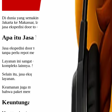
Di dunia yang semakin terhubung ini, kebutuhan untuk mengirim baran
Jakarta ke Makassar, layanan ini menawarkan kemudahan bagi Anda ya
jasa ekspedisi door to door dan bagaimana Lionel Express bisa menjad
Apa itu Jasa Ekspedisi Door to Door?
Jasa ekspedisi door to door adalah layanan pengiriman barang yang m
tanpa perlu repot mengantarnya ke gudang atau titik pengambilan.
Layanan ini sangat cocok untuk individu maupun perusahaan yang memb
kompleks lainnya. Semua ditangani oleh penyedia jasa.
Selain itu, jasa ekspedisi door to door memberikan transparansi men
layanan.
Keamanan juga menjadi fokus utama dalam layanan ini. Barang-barang
bahwa paket mereka ada dalam penanganan profesional sepanjang pr
Keuntungan menggunakan Jasa Ekspedisi 