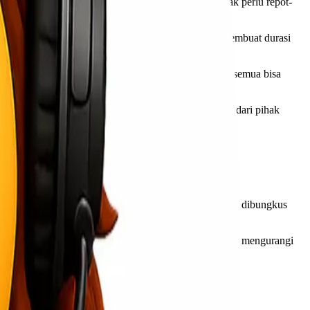
alah kemudahan dalam proses pengiriman. Anda tidak perlu repot-
ng ke lokasi Anda.
tegrasi. Penjemputan dan pengantaran yang langsung membuat durasi
elanggan. Mulai dari pengiriman reguler hingga kilat, semua bisa
isi paket kapan saja tanpa harus menunggu informasi dari pihak
n Anda.
ng telah disepakati. Mereka akan memastikan semua paket dibungkus
an dan alamat tujuan sudah benar. Prosedur ini membantu mengurangi
ir, waktu pengiriman bisa lebih cepat dan efisien.
ting dalam jaringan layanan kami.