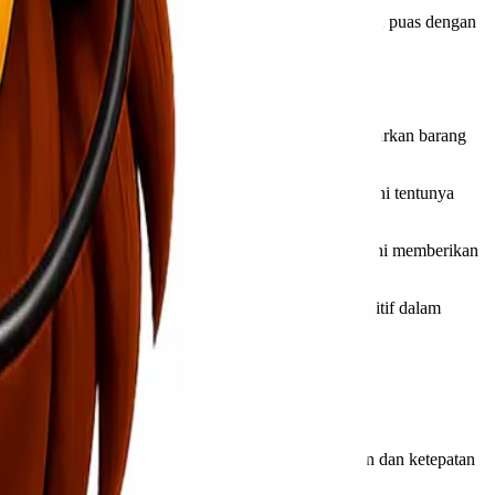
yanan personal ini memastikan bahwa pelanggan merasa puas dengan
engan sistem ini, pelanggan tidak perlu repot mengantarkan barang
ui beberapa proses transit yang memakan waktu. Hal ini tentunya
nan paket dari awal hingga tiba di tangan penerima. Ini memberikan
mbunyi setelah pengiriman dilakukan. Pengalaman positif dalam
kan kelancaran kiriman dari Jakarta ke Makassar.
warkan layanan Door to Door yang menjamin keamanan dan ketepatan