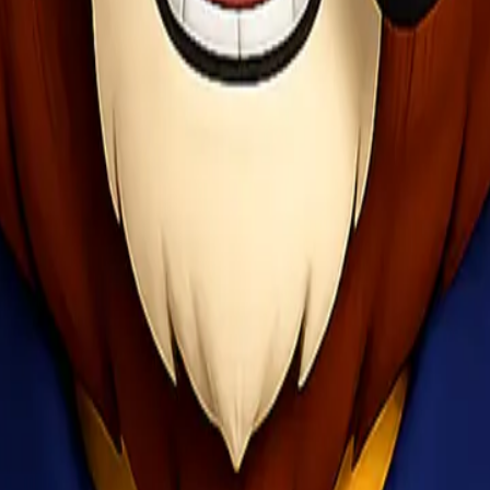
leh karena itu, tim profesional kami siap membantu dari awal hingga a
n barang.
elacakan real-time. Pelanggan dapat dengan mudah mengetahui status p
disi terpercaya untuk rute Jakarta Makassar!