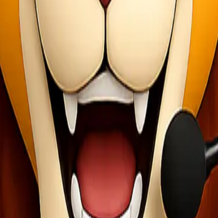
lang sebelum mengantarkan barang hingga depan pintu penerima. Pela
mi.
assar
an banyak orang yang membutuhkan pengiriman barang secara efisien. D
gambilan akan datang.
 yang lebih cepat. Barang Anda dapat sampai tujuan tanpa harus melal
tribusi.
nal memiliki sistem pelacakan yang memungkinkan Anda memantau perjala
a Anda bisa merencanakan anggaran dengan baik tanpa ada biaya terse
kembali lagi untuk kebutuhan selanjutnya.
disi ini merupakan langkah cerdas bagi siapa saja yang ingin memasti
!
nda. Dengan pengalaman dan keahlian di bidang ekspedisi, kami mena