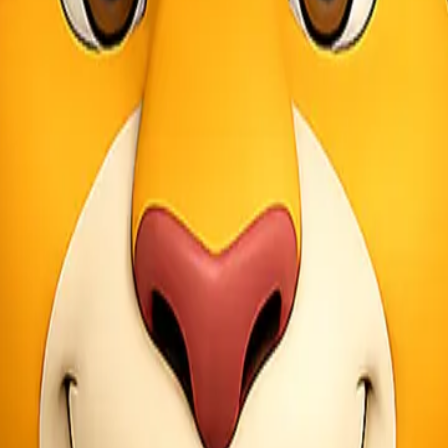
gan bagi pengirim dan penerima barang. Salah satu keunggulannya ad
u. Cukup jadwalkan penjemputan, dan tim ekspedisi akan datang langsu
dapat sampai lebih cepat karena seluruh proses dilakukan secara terin
oor sering kali menawarkan berbagai pilihan layanan sesuai kebutuhan p
kan pengalaman bertransaksi lebih transparan. Anda bisa memantau pos
si door to door sangat menguntungkan untuk setiap kebutuhan kirima
 Door
tan barang di lokasi pengirim. Tim kurir siap datang sesuai jadwal ya
i. Di sini, setiap paket diperiksa untuk memastikan tidak ada kerusak
orikan berdasarkan tujuan masing-masing. Dengan sistem yang terorganis
juan. Dalam hal ini Jakarta menuju Makassar menjadi salah satu rute pen