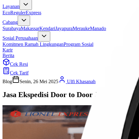
Layanan
Eco
Reguler
Express
Cabang
Surabaya
Makassar
Kendari
Jayapura
Merauke
Manado
Sosial Perusahaan
Komitmen Ramah Lingkungan
Program Sosial
Karir
Berita
Cek Resi
Cek Tarif
Blog
Senin, 26 Mei 2025
Ulfi Khasanah
Jasa Ekspedisi Door to Door Jakarta Maka