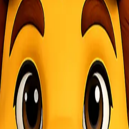
g dengan cepat dan aman menjadi sangat penting. Salah satu solusi te
ng ingin mengirim barang tanpa repot. Apakah Anda tahu apa saja keun
i pilihan terpercaya Anda!
enawarkan kemudahan dari pintu ke pintu. Artinya, paket Anda akan di
utuhkan efisiensi dalam proses pengiriman. Dengan sistem ini, pelang
genai biaya dan waktu pengiriman. Pelanggan dapat dengan mudah melac
 yang dikirim dilindungi selama perjalanan hingga tiba di tangan pe
oses pengiriman.
Door to Door