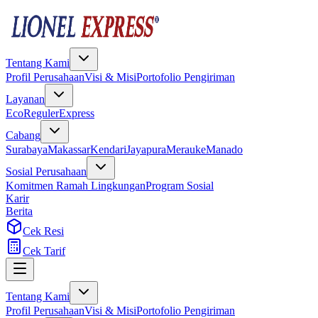
Tentang Kami
Profil Perusahaan
Visi & Misi
Portofolio Pengiriman
Layanan
Eco
Reguler
Express
Cabang
Surabaya
Makassar
Kendari
Jayapura
Merauke
Manado
Sosial Perusahaan
Komitmen Ramah Lingkungan
Program Sosial
Karir
Berita
Cek Resi
Cek Tarif
Tentang Kami
Profil Perusahaan
Visi & Misi
Portofolio Pengiriman