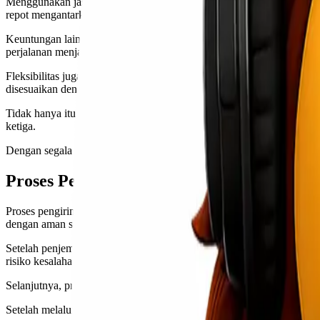
Menggunakan jasa ekspedisi door to door memberikan banyak keuntun
repot mengantarkan barang ke gudang atau titik pengambilan tertent
Keuntungan lain adalah efisiensi waktu. Dengan layanan ini, barang 
perjalanan menjadi lebih singkat.
Fleksibilitas juga merupakan faktor penting. Jasa ekspedisi door to d
disesuaikan dengan anggaran dan urgensi Anda.
Tidak hanya itu, layanan pelacakan yang biasanya disediakan menjadi
ketiga.
Dengan segala kemudahan ini, jelas bahwa menggunakan jasa ekspedi
Proses Pengiriman Jasa Ekspedisi Door to
Proses pengiriman jasa ekspedisi door to door dimulai dari penjempu
dengan aman sebelum diangkut.
Setelah penjemputan, barang akan langsung dibawa ke pusat distribus
risiko kesalahan saat pengiriman.
Selanjutnya, proses sorting dilakukan agar paket-paket dapat dikateg
Setelah melalui tahap sorting, barang siap diberangkatkan ke kota tu