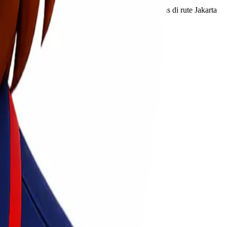
khir proses pengiriman. Kami memiliki jaringan luas di rute Jakarta
aket mereka kapan saja.