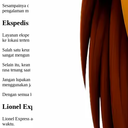
Sesampainya di kota tujuan, tim kami akan melakukan pengecekan u
pengalaman mereka menggunakan jasa
ekspedisi Jakarta Makassar
ka
Ekspedisi Door to Door Rute Jakarta Mak
Layanan ekspedisi door to door rute Jakarta Makassar menjadi pilih
ke lokasi tertentu. Cukup menunggu di tempat Anda dan layanan pen
Salah satu keuntungan menggunakan jasa ini adalah waktu pengiriman
sangat menguntungkan bagi bisnis yang tergantung pada kecepatan dis
Selain itu, keamanan barang juga terjamin. Jasa ekspedisi profesio
rasa tenang saat mengirimkan barang berharga atau penting.
Jangan lupakan biaya layanan yang bersaing dan transparan, sehingg
menggunakan jasa ekspedisi door to door membuat banyak pelanggan 
Dengan semua kemudahan tersebut, jelas bahwa memilih layanan ekspe
Lionel Express: Jasa Ekspedisi Terpercaya
Lionel Express adalah pilihan tepat untuk kebutuhan pengiriman A
waktu.