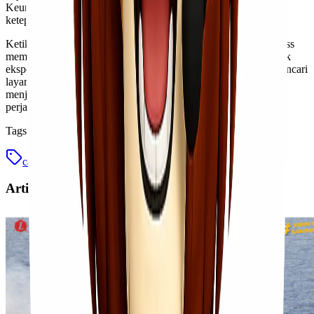
Keunggulan lain adalah komitmen terhadap keamanan dan
ketepatan waktu dalam setiap pengiriman.
Ketika mempertimbangkan semua faktor tersebut, Lionel Express
memang dapat dikatakan sebagai salah satu pilihan terbaik untuk
ekspedisi cargo murah antara Jakarta dan Medan. Jika Anda mencari
layanan terpercaya dengan harga terjangkau, tidak ada salahnya
menjadikan Lionel Express sebagai partner logistik Anda di
perjalanan barang selanjutnya.
Tags
cargo laut
cargo murah
jakarta medan
Artikel Terkait