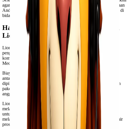
agar barang sampai dengan selamat kepada penerima. Kepercayaan
Anda adalah komitmen kami dalam memberikan layanan terbaik di
bidang ekspedisi cargo murah.
Harga dan Biaya yang Ditawarkan oleh
Lionel Express
Lionel Express memahami pentingnya transparansi dalam biaya
pengiriman. Oleh karena itu, mereka menawarkan harga yang
kompetitif untuk layanan ekspedisi cargo murah via laut Jakarta
Medan.
Biaya pengiriman ditentukan berdasarkan beberapa faktor. Di
antaranya adalah berat dan dimensi barang, jenis layanan yang
dipilih, serta jarak yang harus ditempuh. Dengan berbagai pilihan
paket, pelanggan dapat memilih sesuai dengan kebutuhan dan
anggaran masing-masing.
Lionel Express juga menyediakan estimasi biaya secara online
melalui website resmi mereka. Ini memudahkan calon pengguna
untuk mendapatkan gambaran mengenai total biaya sebelum
melakukan pemesanan. Dengan cara ini, tidak ada kejutan di akhir
proses pembayaran.