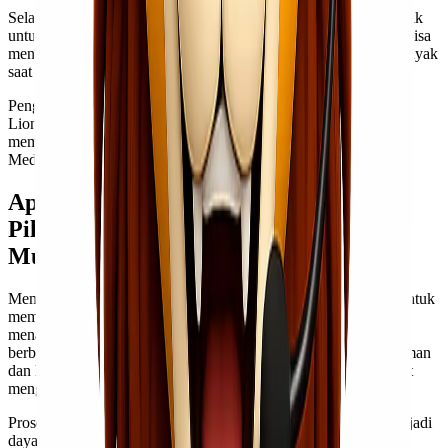
Selain itu, Lionel Express sering kali mengadakan promo menarik
untuk pelanggannya. Diskon musiman atau penawaran khusus bisa
menjadi kesempatan baik bagi Anda untuk menghemat lebih banyak
saat menggunakan jasa mereka.
Pengalaman dan reputasi baik dalam industri logistik membuat
Lionel Express tetap berkomitmen pada pelayanan terbaik tanpa
memberatkan pelanggan dari segi biaya pengiriman barang ke
Medan.
Apakah Lionel Express merupakan
Pilihan Terbaik untuk Ekspedisi Cargo
Murah Jakarta Medan?
Memilih layanan ekspedisi yang tepat adalah langkah penting untuk
memastikan pengiriman barang berjalan lancar. Lionel Express
menawarkan solusi cargo murah via laut Jakarta Medan dengan
berbagai keuntungan yang bisa Anda nikmati. Dengan pengalaman
dan keandalan mereka, pelanggan akan merasa lebih tenang saat
menggunakan jasa ini.
Proses pengiriman yang efisien serta biaya yang kompetitif menjadi
daya tarik utama bagi banyak pelaku usaha maupun individu.