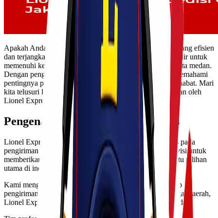
Apakah Anda sedang mencari solusi pengiriman barang yang efisien
dan terjangkau dari Jakarta ke Medan? Lionel Express hadir untuk
memenuhi kebutuhan ekspedisi cargo murah via laut jakarta medan.
Dengan pengalaman yang luas di bidang logistik, kami memahami
pentingnya pengiriman tepat waktu dan biaya yang bersahabat. Mari
kita telusuri lebih dalam layanan unggulan yang ditawarkan oleh
Lionel Express!
Pengenalan tentang Lionel Express
Lionel Express adalah perusahaan logistik yang berfokus pada
pengiriman barang dalam skala besar. Didirikan dengan visi untuk
memberikan layanan terbaik, kami telah menjadi salah satu pilihan
utama di industri ekspedisi Indonesia.
Kami mengutamakan kecepatan dan efisiensi dalam setiap
pengiriman. Dengan jaringan luas yang mencakup berbagai daerah,
Lionel Express siap menjangkau tujuan Anda dengan mudah.