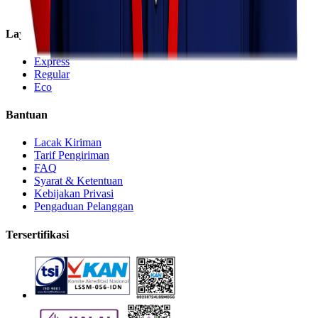
Informasi
Layanan
Express
Regular
Eco
Bantuan
Lacak Kiriman
Tarif Pengiriman
FAQ
Syarat & Ketentuan
Kebijakan Privasi
Pengaduan Pelanggan
Tersertifikasi