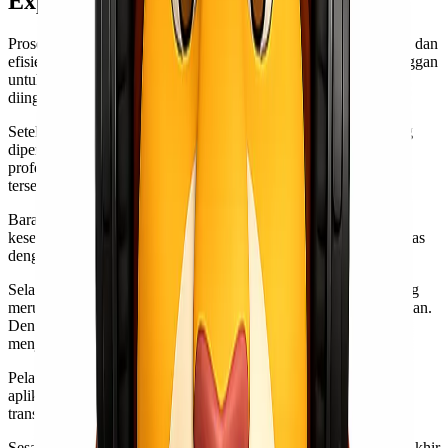
Express
Proses pengiriman barang dengan Lionel Express sangat mudah dan
efisien. Pelanggan hanya perlu menghubungi tim layanan pelanggan
untuk mendapatkan informasi awal tentang pengiriman yang
diinginkan.
Setelah itu, petugas akan membantu menyiapkan dokumen yang
diperlukan. Semua prosedur administratif ditangani secara
profesional, sehingga Anda tidak perlu khawatir tentang hal-hal
tersebut.
Barang kemudian akan dijemput dari lokasi Anda sesuai
kesepakatan. Tim kami memastikan bahwa semua barang dikemas
dengan baik agar aman selama perjalanan.
Selanjutnya, proses pengiriman dilakukan melalui jalur laut, yang
merupakan pilihan tepat untuk cargo murah via laut Jakarta Medan.
Dengan armada kapal yang handal, kecepatan dan keamanan
menjadi prioritas utama.
Pelanggan dapat melacak posisi barang secara real-time melalui
aplikasi atau website kami. Ini memberikan rasa aman dan
transparansi dalam setiap langkah proses pengiriman.
Sesampainya di tujuan, tim lokal kami siap mengurus distribusi akhir