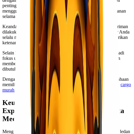
dengan jenis barang dan anggaran Anda. Apakah itu dokumen
penting atau barang berat, tim kami siap membantu. Kami
menggunakan armada yang modern untuk memastikan keamanan
selama perjalanan.
Keandalan adalah prioritas utama bagi Lionel Express. Pengiriman
dilakukan secara terjadwal dengan pemantauan real-time agar Anda
selalu mengetahui status pengiriman barang Anda. Ini memberikan
ketenangan pikiran saat menggunakan jasa kami.
Selain harga yang kompetitif, pelayanan pelanggan juga menjadi
fokus utama kami. Tim support siap menjawab pertanyaan dan
memberikan informasi terkait proses pengiriman kapan saja
dibutuhkan.
Dengan semua keuntungan ini, tidak heran jika banyak perusahaan
memilih Lionel Express sebagai mitra mereka dalam ekspedisi
cargo
murah via laut Jakarta Medan
.
Keuntungan Menggunakan Lionel
Express untuk Ekspedisi Cargo Jakarta
Medan
Menggunakan Lionel Express untuk ekspedisi cargo Jakarta Medan