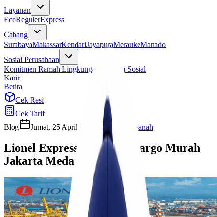
Layanan
Eco
Reguler
Express
Cabang
Surabaya
Makassar
Kendari
Jayapura
Merauke
Manado
Sosial Perusahaan
Komitmen Ramah Lingkungan
Program Sosial
Karir
Berita
Cek Resi
Cek Tarif
Blog
Jumat, 25 April 2025
Ulfi Khasanah
Lionel Express Ekspedisi Cargo Murah
Jakarta Medan