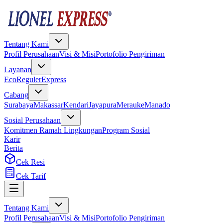
Tentang Kami
Profil Perusahaan
Visi & Misi
Portofolio Pengiriman
Layanan
Eco
Reguler
Express
Cabang
Surabaya
Makassar
Kendari
Jayapura
Merauke
Manado
Sosial Perusahaan
Komitmen Ramah Lingkungan
Program Sosial
Karir
Berita
Cek Resi
Cek Tarif
Tentang Kami
Profil Perusahaan
Visi & Misi
Portofolio Pengiriman