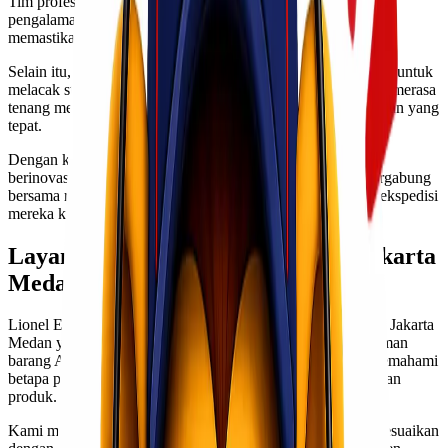
Tim profesional kami dilengkapi dengan pengetahuan dan
pengalaman untuk menangani berbagai jenis barang. Kami
memastikan proses pengiriman berjalan lancar dan aman.
Selain itu, Lionel Express juga menawarkan teknologi terkini untuk
melacak status pengiriman secara real-time. Pelanggan dapat merasa
tenang mengetahui bahwa barang mereka berada dalam tangan yang
tepat.
Dengan komitmen terhadap kualitas pelayanan, kami terus
berinovasi untuk memenuhi kebutuhan pelanggan. Mari bergabung
bersama ribuan pelanggan lain yang telah mempercayakan ekspedisi
mereka kepada Lionel Express!
Layanan Ekspedisi Cargo Murah Jakarta
Medan oleh Lionel Express
Lionel Express menawarkan layanan ekspedisi cargo murah Jakarta
Medan yang dirancang untuk memenuhi kebutuhan pengiriman
barang Anda. Dengan pengalaman bertahun-tahun, kami memahami
betapa pentingnya kecepatan dan efisiensi dalam mengirimkan
produk.
Kami menyediakan berbagai pilihan layanan yang dapat disesuaikan