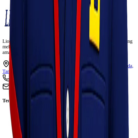
Lionel Express adalah perusahaan jasa pengiriman terpercaya yang
melayani pengiriman barang ke seluruh Indonesia dengan cepat,
aman, dan harga kompetitif.
Ruko Garden Square Blok G No. 11-12 Jurumudi baru, Benda,
Tangerang, Banten 15124
+62 813 8838 8182
info@lionelexpress.com
Tentang Kami
Tentang Kami
Visi & Misi
Sosial Perusahaan
Karir
Cabang