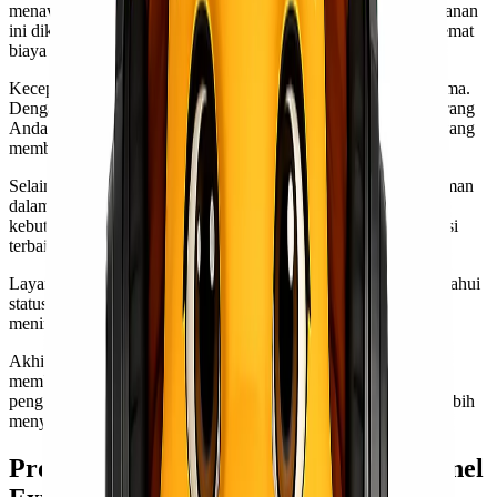
menawarkan berbagai keuntungan yang menarik. Pertama, layanan
ini dikenal dengan tarifnya yang kompetitif. Anda bisa menghemat
biaya pengiriman tanpa mengorbankan kualitas.
Kecepatan pengiriman juga menjadi salah satu keunggulan utama.
Dengan jaringan yang luas dan sistem logistik yang efisien, barang
Anda akan sampai tepat waktu. Ini sangat penting bagi bisnis yang
membutuhkan ketepatan dalam distribusi produk.
Selain itu, Lionel Express memiliki tim profesional berpengalaman
dalam menangani berbagai jenis barang. Mereka memahami
kebutuhan spesifik setiap pelanggan dan siap memberikan solusi
terbaik.
Layanan pelacakan real-time memudahkan Anda untuk mengetahui
status pengiriman kapan saja. Transparansi informasi ini
meningkatkan rasa aman bagi para pelanggan.
Akhirnya, customer service dari Lionel Express selalu siap
membantu jika ada pertanyaan atau kendala selama proses
pengiriman. Dukungan ini menjadikan pengalaman ekspedisi lebih
menyenangkan dan tidak merepotkan bagi semua pihak terlibat.
Proses Pengiriman Barang dengan Lionel